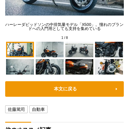
ハーレーダビッドソンの中排気量モデル「X500」。憧れのブラン
リ
ドへの入門用としても支持を集めている
1
/
8
本文に戻る
佐藤篤司
自動車