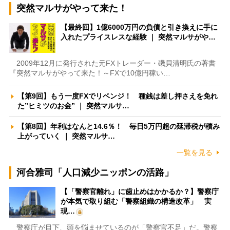
突然マルサがやって来た！
【最終回】1億6000万円の負債と引き換えに手に
入れたプライスレスな経験 ｜ 突然マルサがや…
2009年12月に発行された元FXトレーダー・磯貝清明氏の著書
『突然マルサがやって来た！～FXで10億円稼い…
【第9回】もう一度FXでリベンジ！ 種銭は差し押さえを免れ
た”ヒミツのお金” ｜ 突然マルサ…
【第8回】年利はなんと14.6％！ 毎日5万円超の延滞税が積み
上がっていく ｜ 突然マルサ…
一覧を見る
河合雅司「人口減少ニッポンの活路」
【「警察官離れ」に歯止めはかかるか？】警察庁
が本気で取り組む「警察組織の構造改革」 実
現…
警察庁が目下、頭を悩ませているのが「警察官不足」だ。警察