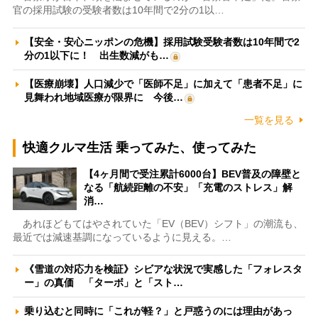
官の採用試験の受験者数は10年間で2分の1以…
【安全・安心ニッポンの危機】採用試験受験者数は10年間で2
分の1以下に！ 出生数減がも…
【医療崩壊】人口減少で「医師不足」に加えて「患者不足」に
見舞われ地域医療が限界に 今後…
一覧を見る
快適クルマ生活 乗ってみた、使ってみた
【4ヶ月間で受注累計6000台】BEV普及の障壁と
なる「航続距離の不安」「充電のストレス」解
消…
あれほどもてはやされていた「EV（BEV）シフト」の潮流も、
最近では減速基調になっているように見える。…
《雪道の対応力を検証》シビアな状況で実感した「フォレスタ
ー」の真価 「ターボ」と「スト…
乗り込むと同時に「これが軽？」と戸惑うのには理由があっ