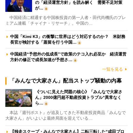
の「経済運営方針」を読み解く 需要不足対策
が…
中国経済に精通する中国株投資の第一人者・田代尚機氏のプレ
ミアム連載「チャイナ・リサーチ」。中国の…
中国「Kimi K3」の衝撃に世界はどう対応するのか？ 米財務
長官が検討する「蒸留を行う中国…
中国経済“予想外の低成長”で政策のテコ入れ必至か 経済運営
方針の修正で成長加速が予想さ…
一覧を見る
「みんなで大家さん」配当ストップ騒動の内幕
《ついに見えた問題の核心》「みんなで大家さ
ん」2000億円超不動産投資トラブル“異常なく
ら…
本誌『週刊ポスト』が追及してきた不動産投資商品「みんなで
大家さん」がいよいよ最終局面を迎えている…
【独走スクープ・みんなで大家さん】二転三転した“成田プロ