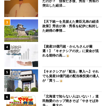
たのか？ 信長亡き後、秀吉・秀長の
突出した経済…
【天下統一を見据えた豊臣兄弟の経済
3
政策】秀吉が弟・秀長を紀伊に転封し
た納得の事情…
【資産10億円超・かんちさんが厳
4
選！】「キオクシアの次」に資金が流
れる期待の高…
【キオクシアが「配当」導入へ】それ
5
でも資産10億円超の配当株投資の達人
が「買う…
「北海道で知らない人はいない！」道
6
民熱愛のカップ焼きそば「やきそば弁
当」、最大の…