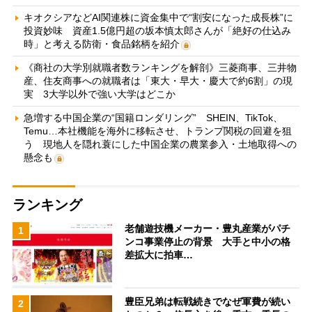
キオクシアなどAI関連株に資金集中で“割安になった成長株”に
投資妙味 資産1.5億円超の坂本慎太郎さんが「絶好の仕込み
時」と考える防衛・食品銘柄を紹介
《商社の大学別就職者数ランキングを解剖》三菱商事、三井物
産、住友商事への就職者は「東大・早大・慶大で約6割」の現
実 3大学以外で強い大学はどこか
急増する中国企業の“国籍ロンダリング” SHEIN、TikTok、
Temu…本社機能を海外に移転させ、トランプ関税の回避を狙
う 現地人を隠れ蓑にした中国企業の農業参入・土地取得への
懸念も
ランキング
老舗遊技機メーカー・豊丸産業がパチ
1
ンコ事業停止の背景 大手と中小の格
差拡大に拍車…
豊臣兄弟は転戦続きでなぜ軍費が続い
2