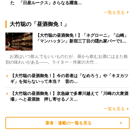
た 「日産ルークス」さらなる躍進…
一覧を見る
大竹聡の「昼酒御免！」
【大竹聡の昼酒御免！】「ネグローニ」「山崎」
「マンハッタン」新宿三丁目の隠れ家バーで1…
お酒はいつ飲んでもいいものだが、昼から飲むお酒にはまた格
別の味わいがある――。ライター・作家の大竹…
【大竹聡の昼酒御免！】今の若者は「なめろう」や「キヌカツ
ギ」を知らないって本当？ 昔の…
【大竹聡の昼酒御免！】京急線で多摩川越えて「川崎の大衆酒
場」へと昼酒旅 押し寄せるノス…
一覧を見る
著者・連載の一覧を見る