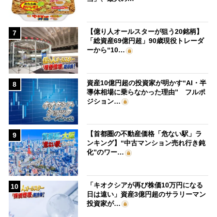
【億り人オールスターが狙う20銘柄】
7
「総資産69億円超」90歳現役トレーダ
ーから“10…
資産10億円超の投資家が明かす“AI・半
8
導体相場に乗らなかった理由” フルポ
ジション…
【首都圏の不動産価格「危ない駅」ラ
9
ンキング】“中古マンション売れ行き鈍
化”のワー…
「キオクシアが再び株価10万円になる
10
日は遠い」資産3億円超のサラリーマン
投資家が…