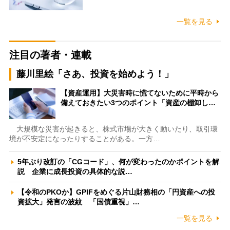
一覧を見る
注目の著者・連載
藤川里絵「さあ、投資を始めよう！」
【資産運用】大災害時に慌てないために平時から
備えておきたい3つのポイント「資産の棚卸し…
大規模な災害が起きると、株式市場が大きく動いたり、取引環
境が不安定になったりすることがある。一方…
5年ぶり改訂の「CGコード」、何が変わったのかポイントを解
説 企業に成長投資の具体的な説…
【令和のPKOか】GPIFをめぐる片山財務相の「円資産への投
資拡大」発言の波紋 「国債重視」…
一覧を見る