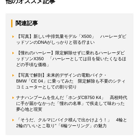
他のオススメ記事
関連記事
【写真】新しい中排気量モデル「X500」 ハーレーダビ
ッドソンのDNAがしっかりと宿る佇まい
【憧れのハーレー】限定解除せずに乗れるハーレーダビ
ッドソンX350 「ハーレーとしては目を疑いたくなるほ
どの手頃な価格」
【写真で解剖】未来的デザインの電動バイク・
BMW「CE 04」に乗ってみた 限定解除も不要のシティ
コミューターとしての割り切り
ナナハンブームを生んだ「ホンダCB750 K4」 高校時代
に手が届かなかった「憧れの名車」で疾走して味わった
夢心地と現実
「そうだ、クルマにバイク積んで出かけよう！」 4輪と
2輪の“いいとこ取り”「6輪ツーリング」の魅力