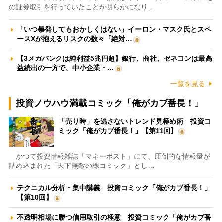
の証券取引を行っていたことが明らかになり…
「いつ暴発してもおかしくはない」イーロン・マスク氏とスペ
ースXが抱えるリスクの数々「絶対…
【3メガバンクは純利益5兆円超】銀行、商社、ゼネコンは最高
益続出の一方で、中小企業・…
一覧を見る
投資ノウハウ満載コミック「俺がカブ番長！」
「売り時」を逃さないトレンド見極め術 投資コ
ミック「俺がカブ番長！」【第11回】
かつて投資情報雑誌「マネーポスト」にて、圧倒的な情報量が
詰め込まれた「天下無敵の株コミック」とし…
テクニカル分析・集中講義 投資コミック「俺がカブ番長！」
【第10回】
不透明相場に勝つ信用取引の極意 投資コミック「俺がカブ番