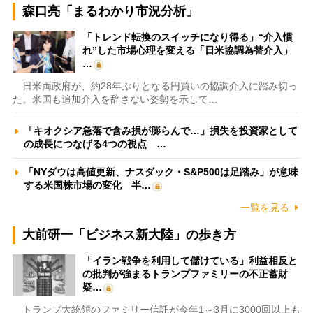
森口亮「まるわかり市況分析」
「トレンド転換のスイッチになり得る」“介入慣
れ”した市場心理を変える「日米協調為替介入」
…
日米両政府が、約28年ぶりとなる円買いの協調介入に踏み切っ
た。米国も追加介入を辞さない姿勢を示して…
「キオクシア急落で含み損が膨らんで…」損失を投資家として
の成長につなげる4つの視点 …
「NYダウは高値更新、ナスダック・S&P500は足踏み」が意味
する米国株市場の変化 半…
一覧を見る
大前研一「ビジネス新大陸」の歩き方
「イラン戦争を利用して儲けている」利益相反と
の批判が強まるトランプファミリーの不正蓄財
疑…
トランプ大統領のファミリー信託が今年1～3月に3000回以上も