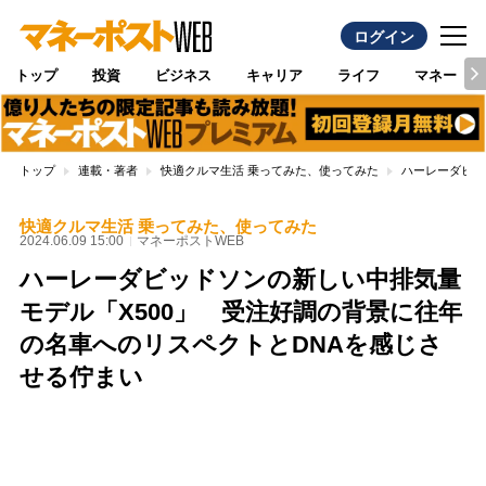
ログイン
トップ
投資
ビジネス
キャリア
ライフ
マネー
トップ
連載・著者
快適クルマ生活 乗ってみた、使ってみた
ハーレーダビッ
快適クルマ生活 乗ってみた、使ってみた
2024.06.09 15:00
マネーポストWEB
ハーレーダビッドソンの新しい中排気量
モデル「X500」 受注好調の背景に往年
の名車へのリスペクトとDNAを感じさ
せる佇まい
Loaded
:
88.23%
/
Unmute