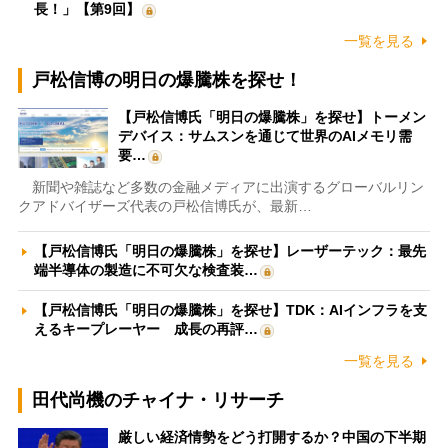
長！」【第9回】
一覧を見る
戸松信博の明日の爆騰株を探せ！
【戸松信博氏「明日の爆騰株」を探せ】トーメン
デバイス：サムスンを通じて世界のAIメモリ需
要…
新聞や雑誌など多数の金融メディアに出演するグローバルリン
クアドバイザーズ代表の戸松信博氏が、最新…
【戸松信博氏「明日の爆騰株」を探せ】レーザーテック：最先
端半導体の製造に不可欠な検査装…
【戸松信博氏「明日の爆騰株」を探せ】TDK：AIインフラを支
えるキープレーヤー 成長の再評…
一覧を見る
田代尚機のチャイナ・リサーチ
厳しい経済情勢をどう打開するか？中国の下半期