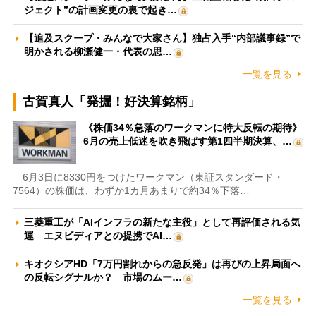
ジェクト”の計画変更の裏で起き…
【追及スクープ・みんなで大家さん】独占入手“内部議事録”で
明かされる柳瀬健一・代表の思…
一覧を見る
古賀真人「発掘！好決算銘柄」
《株価34％急落のワークマンに特大反転の期待》
6月の売上低迷を吹き飛ばす第1四半期決算、…
6月3日に8330円をつけたワークマン（東証スタンダード・
7564）の株価は、わずか1カ月あまりで約34％下落…
三菱重工が「AIインフラの新たな主役」として再評価される気
運 エヌビディアとの提携でAI…
キオクシアHD「7万円割れからの急反発」は再びの上昇局面へ
の反転シグナルか？ 市場のムー…
一覧を見る