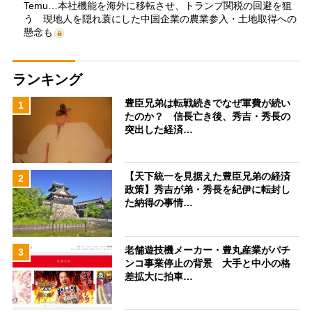
Temu…本社機能を海外に移転させ、トランプ関税の回避を狙
う 現地人を隠れ蓑にした中国企業の農業参入・土地取得への
懸念も
ランキング
豊臣兄弟は転戦続きでなぜ軍費が続い
1
たのか？ 信長亡き後、秀吉・秀長の
突出した経済…
【天下統一を見据えた豊臣兄弟の経済
2
政策】秀吉が弟・秀長を紀伊に転封し
た納得の事情…
老舗遊技機メーカー・豊丸産業がパチ
3
ンコ事業停止の背景 大手と中小の格
差拡大に拍車…