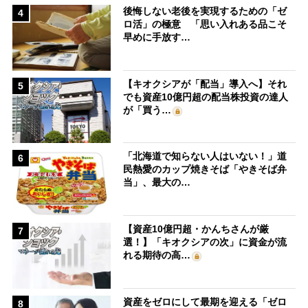
後悔しない老後を実現するための「ゼ
4
ロ活」の極意 「思い入れある品こそ
早めに手放す…
【キオクシアが「配当」導入へ】それ
5
でも資産10億円超の配当株投資の達人
が「買う…
「北海道で知らない人はいない！」道
6
民熱愛のカップ焼きそば「やきそば弁
当」、最大の…
【資産10億円超・かんちさんが厳
7
選！】「キオクシアの次」に資金が流
れる期待の高…
資産をゼロにして最期を迎える「ゼロ
8