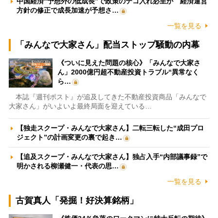
中国経済“予想外の低成長”で政策のテコ入れ必至か 経済運営
方針の修正で成長加速が予想さ…
一覧を見る
「みんなで大家さん」配当ストップ騒動の内幕
《ついに見えた問題の核心》「みんなで大家さ
ん」2000億円超不動産投資トラブル“異常なく
ら…
本誌『週刊ポスト』が追及してきた不動産投資商品「みんなで
大家さん」がいよいよ最終局面を迎えている…
【独走スクープ・みんなで大家さん】二転三転した“成田プロ
ジェクト”の計画変更の裏で起き…
【追及スクープ・みんなで大家さん】独占入手“内部議事録”で
明かされる柳瀬健一・代表の思…
一覧を見る
古賀真人「発掘！好決算銘柄」