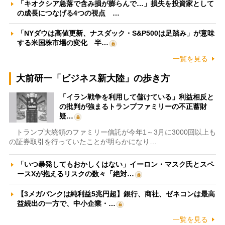
「キオクシア急落で含み損が膨らんで…」損失を投資家として
の成長につなげる4つの視点 …
「NYダウは高値更新、ナスダック・S&P500は足踏み」が意味
する米国株市場の変化 半…
一覧を見る
大前研一「ビジネス新大陸」の歩き方
「イラン戦争を利用して儲けている」利益相反と
の批判が強まるトランプファミリーの不正蓄財
疑…
トランプ大統領のファミリー信託が今年1～3月に3000回以上も
の証券取引を行っていたことが明らかになり…
「いつ暴発してもおかしくはない」イーロン・マスク氏とスペ
ースXが抱えるリスクの数々「絶対…
【3メガバンクは純利益5兆円超】銀行、商社、ゼネコンは最高
益続出の一方で、中小企業・…
一覧を見る