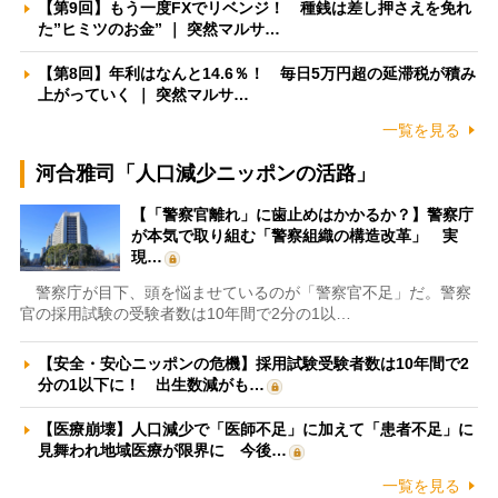
【第9回】もう一度FXでリベンジ！ 種銭は差し押さえを免れ
た”ヒミツのお金” ｜ 突然マルサ…
【第8回】年利はなんと14.6％！ 毎日5万円超の延滞税が積み
上がっていく ｜ 突然マルサ…
一覧を見る
河合雅司「人口減少ニッポンの活路」
【「警察官離れ」に歯止めはかかるか？】警察庁
が本気で取り組む「警察組織の構造改革」 実
現…
警察庁が目下、頭を悩ませているのが「警察官不足」だ。警察
官の採用試験の受験者数は10年間で2分の1以…
【安全・安心ニッポンの危機】採用試験受験者数は10年間で2
分の1以下に！ 出生数減がも…
【医療崩壊】人口減少で「医師不足」に加えて「患者不足」に
見舞われ地域医療が限界に 今後…
一覧を見る