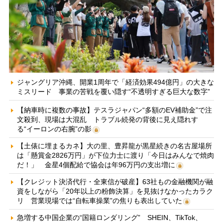
ジャングリア沖縄、開業1周年で「経済効果494億円」の大きな
ミスリード 事業の苦戦を覆い隠す“不透明すぎる巨大な数字”
【納車時に複数の事故】テスラジャパン“多額のEV補助金”で注
文殺到、現場は大混乱 トラブル続発の背後に見え隠れす
る“イーロンの右腕”の影
【土俵に埋まるカネ】大の里、豊昇龍が黒星続きの名古屋場所
は「懸賞金2826万円」が下位力士に渡り「今日はみんなで焼肉
だ！」 金星4個配給で協会は年96万円の支出増に
【クレジット決済代行・全東信が破産】63社もの金融機関が融
資をしながら「20年以上の粉飾決算」を見抜けなかったカラク
リ 営業現場では“自転車操業”の焦りも表出していた
急増する中国企業の“国籍ロンダリング” SHEIN、TikTok、