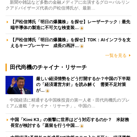
新聞や雑誌など多数の金融メディアに出演するグローバルリン
クアドバイザーズ代表の戸松信博氏が、最新…
【戸松信博氏「明日の爆騰株」を探せ】レーザーテック：最先
端半導体の製造に不可欠な検査装…
【戸松信博氏「明日の爆騰株」を探せ】TDK：AIインフラを支
えるキープレーヤー 成長の再評…
一覧を見る
田代尚機のチャイナ・リサーチ
厳しい経済情勢をどう打開するか？中国の下半期
の「経済運営方針」を読み解く 需要不足対策
が…
中国経済に精通する中国株投資の第一人者・田代尚機氏のプレ
ミアム連載「チャイナ・リサーチ」。中国の…
中国「Kimi K3」の衝撃に世界はどう対応するのか？ 米財務
長官が検討する「蒸留を行う中国…