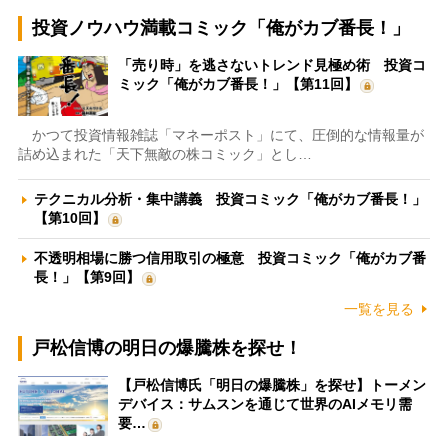
投資ノウハウ満載コミック「俺がカブ番長！」
「売り時」を逃さないトレンド見極め術 投資コ
ミック「俺がカブ番長！」【第11回】
かつて投資情報雑誌「マネーポスト」にて、圧倒的な情報量が
詰め込まれた「天下無敵の株コミック」とし…
テクニカル分析・集中講義 投資コミック「俺がカブ番長！」
【第10回】
不透明相場に勝つ信用取引の極意 投資コミック「俺がカブ番
長！」【第9回】
一覧を見る
戸松信博の明日の爆騰株を探せ！
【戸松信博氏「明日の爆騰株」を探せ】トーメン
デバイス：サムスンを通じて世界のAIメモリ需
要…