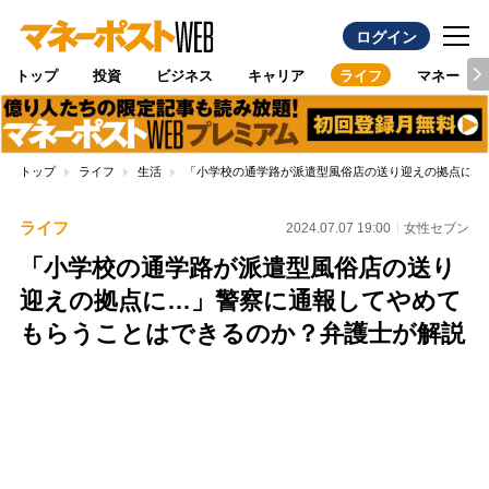
ログイン
トップ
投資
ビジネス
キャリア
ライフ
マネー
トップ
ライフ
生活
「小学校の通学路が派遣型風俗店の送り迎えの拠点に…
ライフ
2024.07.07 19:00
女性セブン
「小学校の通学路が派遣型風俗店の送り
迎えの拠点に…」警察に通報してやめて
もらうことはできるのか？弁護士が解説
Loaded
:
96.70%
/
Unmute