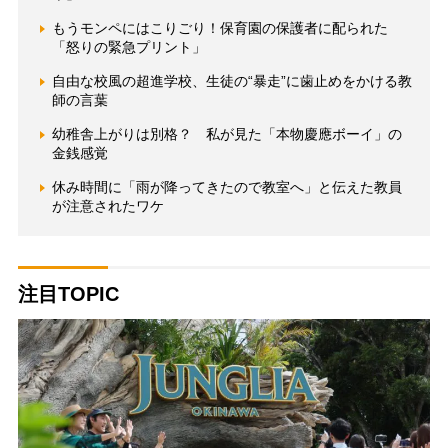
もうモンペにはこりごり！保育園の保護者に配られた
「怒りの緊急プリント」
自由な校風の超進学校、生徒の“暴走”に歯止めをかける教
師の言葉
幼稚舎上がりは別格？ 私が見た「本物慶應ボーイ」の
金銭感覚
休み時間に「雨が降ってきたので教室へ」と伝えた教員
が注意されたワケ
注目TOPIC