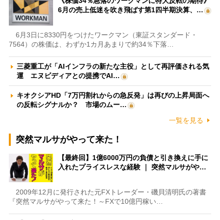
《株価34％急落のワークマンに特大反転の期待》
6月の売上低迷を吹き飛ばす第1四半期決算、…
6月3日に8330円をつけたワークマン（東証スタンダード・
7564）の株価は、わずか1カ月あまりで約34％下落…
三菱重工が「AIインフラの新たな主役」として再評価される気
運 エヌビディアとの提携でAI…
キオクシアHD「7万円割れからの急反発」は再びの上昇局面へ
の反転シグナルか？ 市場のムー…
一覧を見る
突然マルサがやって来た！
【最終回】1億6000万円の負債と引き換えに手に
入れたプライスレスな経験 ｜ 突然マルサがや…
2009年12月に発行された元FXトレーダー・磯貝清明氏の著書
『突然マルサがやって来た！～FXで10億円稼い…