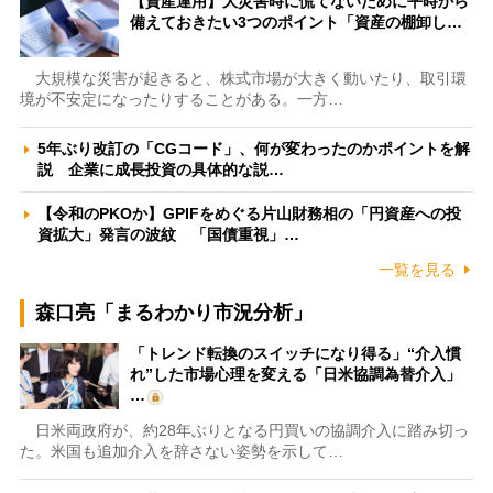
【資産運用】大災害時に慌てないために平時から
備えておきたい3つのポイント「資産の棚卸し…
大規模な災害が起きると、株式市場が大きく動いたり、取引環
境が不安定になったりすることがある。一方…
5年ぶり改訂の「CGコード」、何が変わったのかポイントを解
説 企業に成長投資の具体的な説…
【令和のPKOか】GPIFをめぐる片山財務相の「円資産への投
資拡大」発言の波紋 「国債重視」…
一覧を見る
森口亮「まるわかり市況分析」
「トレンド転換のスイッチになり得る」“介入慣
れ”した市場心理を変える「日米協調為替介入」
…
日米両政府が、約28年ぶりとなる円買いの協調介入に踏み切っ
た。米国も追加介入を辞さない姿勢を示して…