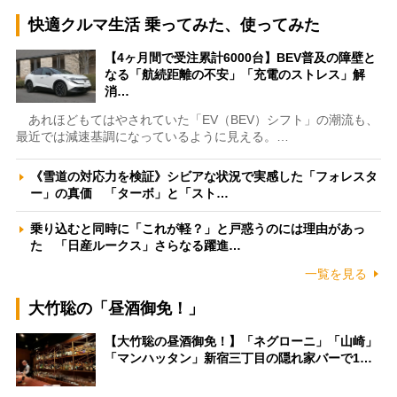
快適クルマ生活 乗ってみた、使ってみた
【4ヶ月間で受注累計6000台】BEV普及の障壁と
なる「航続距離の不安」「充電のストレス」解
消…
あれほどもてはやされていた「EV（BEV）シフト」の潮流も、
最近では減速基調になっているように見える。…
《雪道の対応力を検証》シビアな状況で実感した「フォレスタ
ー」の真価 「ターボ」と「スト…
乗り込むと同時に「これが軽？」と戸惑うのには理由があっ
た 「日産ルークス」さらなる躍進…
一覧を見る
大竹聡の「昼酒御免！」
【大竹聡の昼酒御免！】「ネグローニ」「山崎」
「マンハッタン」新宿三丁目の隠れ家バーで1…