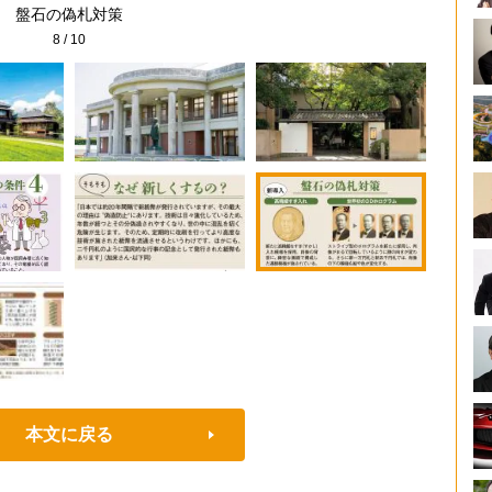
盤石の偽札対策
8
/
10
本文に戻る