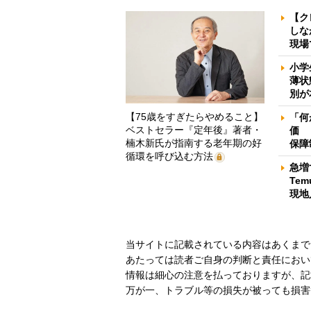
【ク
しな
現場
小学
薄状
別が
【75歳をすぎたらやめること】
「何
ベストセラー『定年後』著者・
価 
楠木新氏が指南する老年期の好
保障
循環を呼び込む方法
急増
Te
現地
当サイトに記載されている内容はあくまで
あたっては読者ご自身の判断と責任におい
情報は細心の注意を払っておりますが、記
万が一、トラブル等の損失が被っても損害