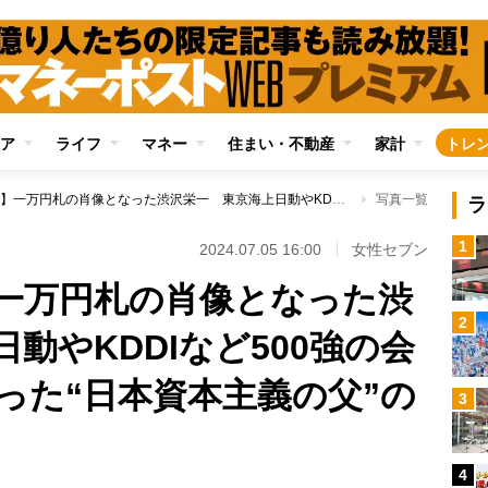
ア
ライフ
マネー
住まい・不動産
家計
トレ
【新紙幣の偉人】一万円札の肖像となった渋沢栄一 東京海上日動やKDDIなど500強の会社の設立にかかわった“日本資本主義の父”のゆかりの地
写真一覧
ラ
1
2024.07.05 16:00
女性セブン
一万円札の肖像となった渋
2
動やKDDIなど500強の会
った“日本資本主義の父”の
3
4