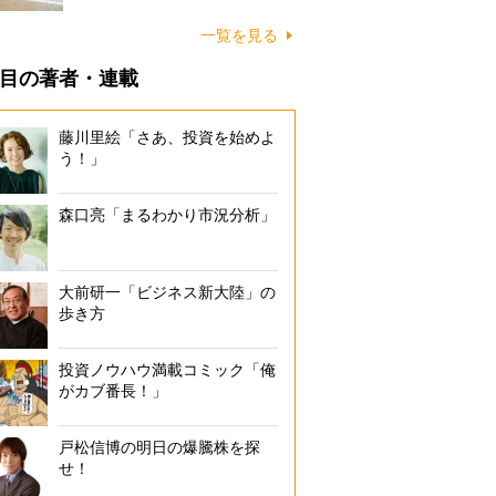
に…
一覧を見る
目の著者・連載
藤川里絵「さあ、投資を始めよ
う！」
森口亮「まるわかり市況分析」
大前研一「ビジネス新大陸」の
歩き方
投資ノウハウ満載コミック「俺
がカブ番長！」
戸松信博の明日の爆騰株を探
せ！