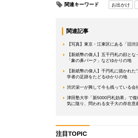
関連キーワード
お出かけ
関連記事
【写真】東京・江東区にある「旧渋
【新紙幣の偉人】五千円札の顔とな
「象の鼻パーク」などゆかりの地
【新紙幣の偉人】千円札に描かれた
学者の足跡をたどるゆかりの地
渋沢栄一が興して今も残っている会社
津田塾大学「新5000円札効果」で
気に陰り、問われる女子大の存在意
注目TOPIC