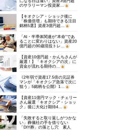
になる日は遠い」資産3億円超
のサラリーマン投資家…
【キオクシア・ショック後に
「株価倍増」も期待できる注目
銘柄5選】資産3億円超…
「AI・半導体関連が“本命”であ
ることに変わりはない」資産20
億円超の90歳現役トレ…
【資産10億円超・かんちさんが
厳選！】「キオクシアの次」に
資金が流れる期待の…
《2年弱で資産17.5倍の元証券
マンが「キオクシア急落で次に
狙う」5銘柄を公開》1…
【資産11億円マック・チェリー
さん厳選「キオクシア・ショッ
ク」後に大化け期待4…
「失敗すると取り返しがつかな
い」葬儀社の手を借りない
「DIY葬」の落とし穴 素人