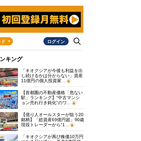
ンド
ログイン
ンキング
「キオクシアが今後も利益を出
し続けるかは分からない」資産
11億円の個人投資家…
【首都圏の不動産価格「危ない
駅」ランキング】“中古マンシ
ョン売れ行き鈍化”のワ…
【億り人オールスターが狙う20
銘柄】「総資産69億円超」90歳
現役トレーダーから“1…
「キオクシアが再び株価10万円