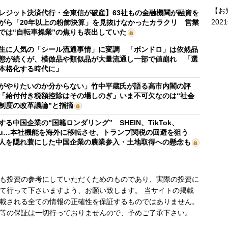
【お
レジット決済代行・全東信が破産】63社もの金融機関が融資を
202
がら「20年以上の粉飾決算」を見抜けなかったカラクリ 営業
では“自転車操業”の焦りも表出していた
生に人気の「シール流通事情」に変調 「ボンドロ」は依然品
態が続くが、模倣品や類似品が大量流通し一部で値崩れ 「選
本格化する時代に」
がやりたいのか分からない」竹中平蔵氏が語る高市内閣の評
「給付付き税額控除はその場しのぎ」いま不可欠なのは“社会
制度の改革議論”と指摘
する中国企業の“国籍ロンダリング” SHEIN、TikTok、
mu…本社機能を海外に移転させ、トランプ関税の回避を狙う
人を隠れ蓑にした中国企業の農業参入・土地取得への懸念も
も投資の参考にしていただくためのものであり、実際の投資に
て行って下さいますよう、お願い致します。 当サイトの掲載
載される全ての情報の正確性を保証するものではありません。
等の保証は一切行っておりませんので、予めご了承下さい。