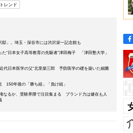
トレンド
沢邸」。埼玉・深谷市には渋沢栄一記念館も
った“日本女子高等教育の先駆者”津田梅子 「津田塾大学」
“近代日本医学の父”北里柴三郎 予防医学の礎を築いた細菌
 150年後の「勝ち組」「負け組」
復権なるか、受験界隈で注目集まる ブランド力は健在も人
義