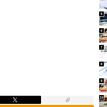
Loaded
:
80.24%
5
6
7
8
9
10