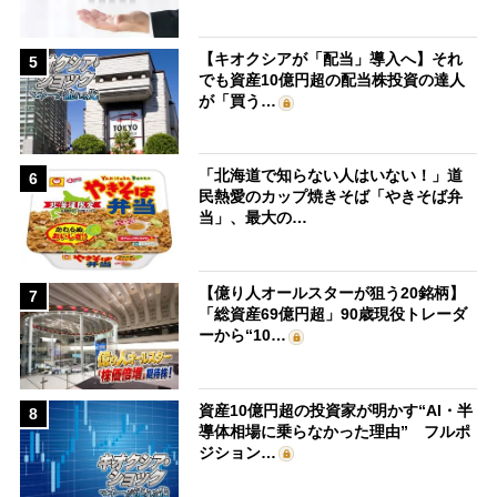
【キオクシアが「配当」導入へ】それ
5
でも資産10億円超の配当株投資の達人
が「買う…
「北海道で知らない人はいない！」道
6
民熱愛のカップ焼きそば「やきそば弁
当」、最大の…
【億り人オールスターが狙う20銘柄】
7
「総資産69億円超」90歳現役トレーダ
ーから“10…
資産10億円超の投資家が明かす“AI・半
8
導体相場に乗らなかった理由” フルポ
ジション…