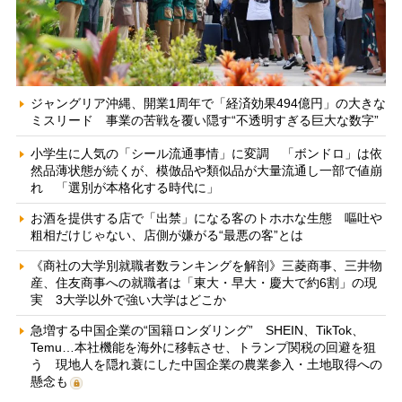
ジャングリア沖縄、開業1周年で「経済効果494億円」の大きな
ミスリード 事業の苦戦を覆い隠す“不透明すぎる巨大な数字”
小学生に人気の「シール流通事情」に変調 「ボンドロ」は依
然品薄状態が続くが、模倣品や類似品が大量流通し一部で値崩
れ 「選別が本格化する時代に」
お酒を提供する店で「出禁」になる客のトホホな生態 嘔吐や
粗相だけじゃない、店側が嫌がる“最悪の客”とは
《商社の大学別就職者数ランキングを解剖》三菱商事、三井物
産、住友商事への就職者は「東大・早大・慶大で約6割」の現
実 3大学以外で強い大学はどこか
急増する中国企業の“国籍ロンダリング” SHEIN、TikTok、
Temu…本社機能を海外に移転させ、トランプ関税の回避を狙
う 現地人を隠れ蓑にした中国企業の農業参入・土地取得への
懸念も