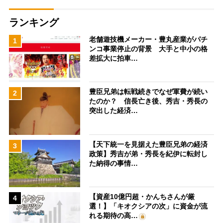
ランキング
老舗遊技機メーカー・豊丸産業がパチ
1
ンコ事業停止の背景 大手と中小の格
差拡大に拍車…
豊臣兄弟は転戦続きでなぜ軍費が続い
2
たのか？ 信長亡き後、秀吉・秀長の
突出した経済…
【天下統一を見据えた豊臣兄弟の経済
3
政策】秀吉が弟・秀長を紀伊に転封し
た納得の事情…
【資産10億円超・かんちさんが厳
4
選！】「キオクシアの次」に資金が流
れる期待の高…