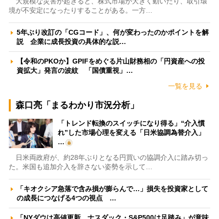
大規模な災害が起きると、株式市場が大きく動いたり、取引環
境が不安定になったりすることがある。一方…
5年ぶり改訂の「CGコード」、何が変わったのかポイントを解
説 企業に成長投資の具体的な説…
【令和のPKOか】GPIFをめぐる片山財務相の「円資産への投
資拡大」発言の波紋 「国債重視」…
一覧を見る
森口亮「まるわかり市況分析」
「トレンド転換のスイッチになり得る」“介入慣
れ”した市場心理を変える「日米協調為替介入」
…
日米両政府が、約28年ぶりとなる円買いの協調介入に踏み切っ
た。米国も追加介入を辞さない姿勢を示して…
「キオクシア急落で含み損が膨らんで…」損失を投資家として
の成長につなげる4つの視点 …
「NYダウは高値更新、ナスダック・S&P500は足踏み」が意味