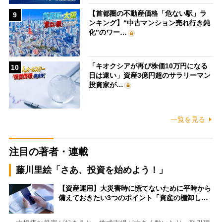
【首都圏の不動産価格「危ない駅」ラ
9
ンキング】“中古マンション売れ行き鈍
化”のワー…
「キオクシアが再び株価10万円になる
10
日は遠い」資産3億円超のサラリーマン
投資家が…
一覧を見る
注目の著者・連載
藤川里絵「さあ、投資を始めよう！」
【資産運用】大災害時に慌てないために平時から
備えておきたい3つのポイント「資産の棚卸し…