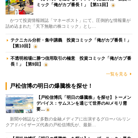
ミック「俺がカブ番長！」【第11回】
かつて投資情報雑誌「マネーポスト」にて、圧倒的な情報量が
詰め込まれた「天下無敵の株コミック」とし…
テクニカル分析・集中講義 投資コミック「俺がカブ番長！」
【第10回】
不透明相場に勝つ信用取引の極意 投資コミック「俺がカブ番
長！」【第9回】
一覧を見る
戸松信博の明日の爆騰株を探せ！
【戸松信博氏「明日の爆騰株」を探せ】トーメン
デバイス：サムスンを通じて世界のAIメモリ需
要…
新聞や雑誌など多数の金融メディアに出演するグローバルリン
クアドバイザーズ代表の戸松信博氏が、最新…