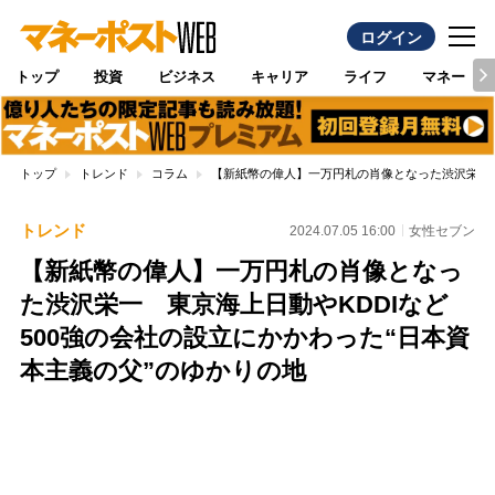
ログイン
トップ
投資
ビジネス
キャリア
ライフ
マネー
トップ
トレンド
コラム
【新紙幣の偉人】一万円札の肖像となった渋沢栄一 
トレンド
2024.07.05 16:00
女性セブン
【新紙幣の偉人】一万円札の肖像となっ
た渋沢栄一 東京海上日動やKDDIなど
500強の会社の設立にかかわった“日本資
本主義の父”のゆかりの地
Loaded
:
100.00%
/
Unmute