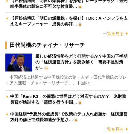
【戸松信博氏「明日の爆騰株」を探せ】レーザーテック：最先
端半導体の製造に不可欠な検査装…
【戸松信博氏「明日の爆騰株」を探せ】TDK：AIインフラを支
えるキープレーヤー 成長の再評…
一覧を見る
田代尚機のチャイナ・リサーチ
厳しい経済情勢をどう打開するか？中国の下半期
の「経済運営方針」を読み解く 需要不足対策
が…
中国経済に精通する中国株投資の第一人者・田代尚機氏のプレ
ミアム連載「チャイナ・リサーチ」。中国の…
中国「Kimi K3」の衝撃に世界はどう対応するのか？ 米財務
長官が検討する「蒸留を行う中国…
中国経済“予想外の低成長”で政策のテコ入れ必至か 経済運営
方針の修正で成長加速が予想さ…
一覧を見る