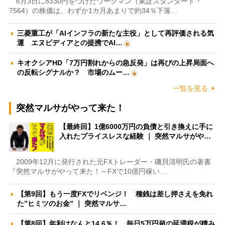
6月3日に8330円をつけたワークマン（東証スタンダード・
7564）の株価は、わずか1カ月あまりで約34％下落…
三菱重工が「AIインフラの新たな主役」として再評価される気
運 エヌビディアとの提携でAI…
キオクシアHD「7万円割れからの急反発」は再びの上昇局面へ
の反転シグナルか？ 市場のムー…
一覧を見る
突然マルサがやって来た！
【最終回】1億6000万円の負債と引き換えに手に
入れたプライスレスな経験 ｜ 突然マルサがや…
2009年12月に発行された元FXトレーダー・磯貝清明氏の著書
『突然マルサがやって来た！～FXで10億円稼い…
【第9回】もう一度FXでリベンジ！ 種銭は差し押さえを免れ
た”ヒミツのお金” ｜ 突然マルサ…
【第8回】年利はなんと14.6％！ 毎日5万円超の延滞税が積み