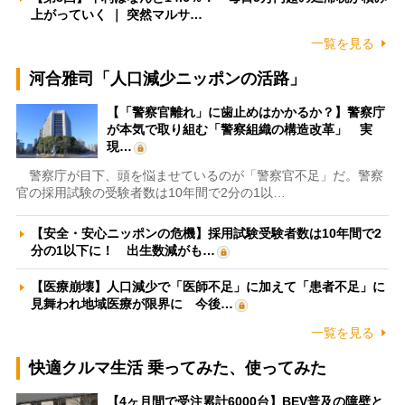
上がっていく ｜ 突然マルサ…
一覧を見る
河合雅司「人口減少ニッポンの活路」
【「警察官離れ」に歯止めはかかるか？】警察庁
が本気で取り組む「警察組織の構造改革」 実
現…
警察庁が目下、頭を悩ませているのが「警察官不足」だ。警察
官の採用試験の受験者数は10年間で2分の1以…
【安全・安心ニッポンの危機】採用試験受験者数は10年間で2
分の1以下に！ 出生数減がも…
【医療崩壊】人口減少で「医師不足」に加えて「患者不足」に
見舞われ地域医療が限界に 今後…
一覧を見る
快適クルマ生活 乗ってみた、使ってみた
【4ヶ月間で受注累計6000台】BEV普及の障壁と