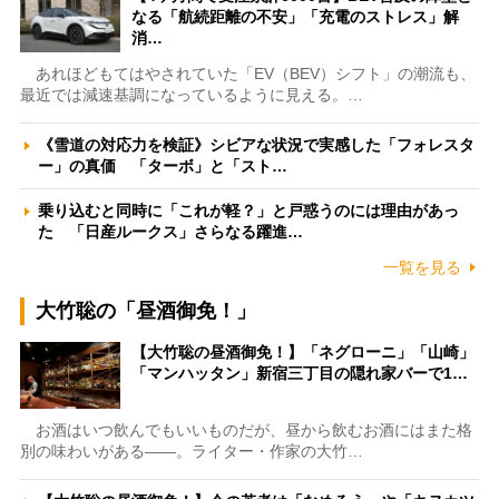
なる「航続距離の不安」「充電のストレス」解
消…
あれほどもてはやされていた「EV（BEV）シフト」の潮流も、
最近では減速基調になっているように見える。…
《雪道の対応力を検証》シビアな状況で実感した「フォレスタ
ー」の真価 「ターボ」と「スト…
乗り込むと同時に「これが軽？」と戸惑うのには理由があっ
た 「日産ルークス」さらなる躍進…
一覧を見る
大竹聡の「昼酒御免！」
【大竹聡の昼酒御免！】「ネグローニ」「山崎」
「マンハッタン」新宿三丁目の隠れ家バーで1…
お酒はいつ飲んでもいいものだが、昼から飲むお酒にはまた格
別の味わいがある――。ライター・作家の大竹…