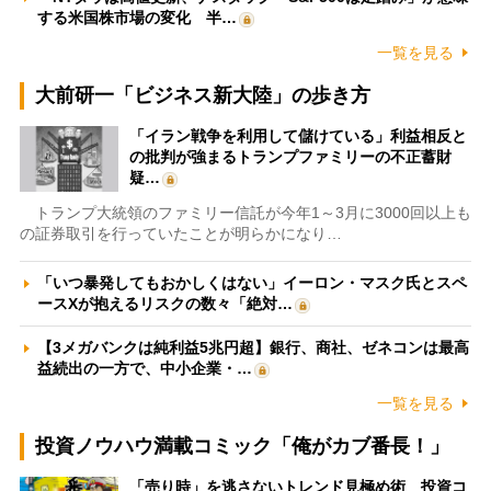
する米国株市場の変化 半…
一覧を見る
大前研一「ビジネス新大陸」の歩き方
「イラン戦争を利用して儲けている」利益相反と
の批判が強まるトランプファミリーの不正蓄財
疑…
トランプ大統領のファミリー信託が今年1～3月に3000回以上も
の証券取引を行っていたことが明らかになり…
「いつ暴発してもおかしくはない」イーロン・マスク氏とスペ
ースXが抱えるリスクの数々「絶対…
【3メガバンクは純利益5兆円超】銀行、商社、ゼネコンは最高
益続出の一方で、中小企業・…
一覧を見る
投資ノウハウ満載コミック「俺がカブ番長！」
「売り時」を逃さないトレンド見極め術 投資コ