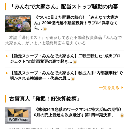
「みんなで大家さん」配当ストップ騒動の内幕
《ついに見えた問題の核心》「みんなで大家さ
ん」2000億円超不動産投資トラブル“異常なく
ら…
本誌『週刊ポスト』が追及してきた不動産投資商品「みんなで
大家さん」がいよいよ最終局面を迎えている…
【独走スクープ・みんなで大家さん】二転三転した“成田プロ
ジェクト”の計画変更の裏で起き…
【追及スクープ・みんなで大家さん】独占入手“内部議事録”で
明かされる柳瀬健一・代表の思…
一覧を見る
古賀真人「発掘！好決算銘柄」
《株価34％急落のワークマンに特大反転の期待》
6月の売上低迷を吹き飛ばす第1四半期決算、…