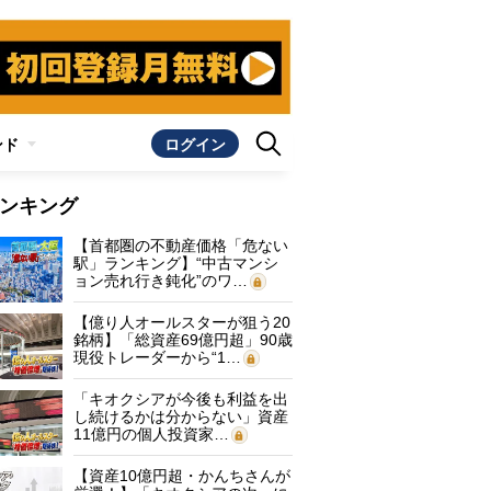
ンド
ログイン
ンキング
【首都圏の不動産価格「危ない
駅」ランキング】“中古マンシ
ョン売れ行き鈍化”のワ…
【億り人オールスターが狙う20
銘柄】「総資産69億円超」90歳
現役トレーダーから“1…
「キオクシアが今後も利益を出
し続けるかは分からない」資産
11億円の個人投資家…
【資産10億円超・かんちさんが