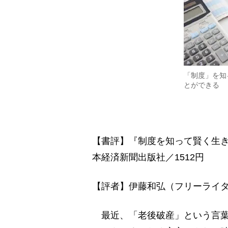
「制度」を知
とができる
【書評】『制度を知って賢く生
本経済新聞出版社／1512円
【評者】伊藤和弘（フリーライ
最近、「老後破産」という言葉