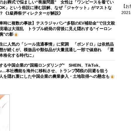
のお葬式で悩ましい“喪服問題” 女性は「ワンピースを着てい
【お
OK」という俗説に潜む誤解、なぜ「ジャケット」がマストな
202
？《1級葬祭ディレクターが解説》
車時に複数の事故】テスラジャパン“多額のEV補助金”で注文殺
現場は大混乱 トラブル続発の背後に見え隠れする“イーロン
腕”の影
生に人気の「シール流通事情」に変調 「ボンドロ」は依然品
態が続くが、模倣品や類似品が大量流通し一部で値崩れ 「選
本格化する時代に」
する中国企業の“国籍ロンダリング” SHEIN、TikTok、
mu…本社機能を海外に移転させ、トランプ関税の回避を狙う
人を隠れ蓑にした中国企業の農業参入・土地取得への懸念も