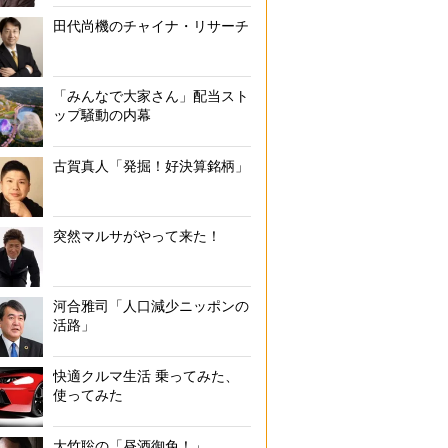
田代尚機のチャイナ・リサーチ
「みんなで大家さん」配当スト
ップ騒動の内幕
古賀真人「発掘！好決算銘柄」
突然マルサがやって来た！
河合雅司「人口減少ニッポンの
活路」
快適クルマ生活 乗ってみた、
使ってみた
大竹聡の「昼酒御免！」