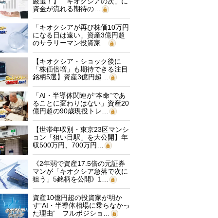
厳選！】「キオクシアの次」に
資金が流れる期待の…
「キオクシアが再び株価10万円
になる日は遠い」資産3億円超
のサラリーマン投資家…
【キオクシア・ショック後に
「株価倍増」も期待できる注目
銘柄5選】資産3億円超…
「AI・半導体関連が“本命”であ
ることに変わりはない」資産20
億円超の90歳現役トレ…
【世帯年収別・東京23区マンシ
ョン「狙い目駅」を大公開】年
収500万円、700万円…
《2年弱で資産17.5倍の元証券
マンが「キオクシア急落で次に
狙う」5銘柄を公開》1…
資産10億円超の投資家が明か
す“AI・半導体相場に乗らなかっ
た理由” フルポジショ…