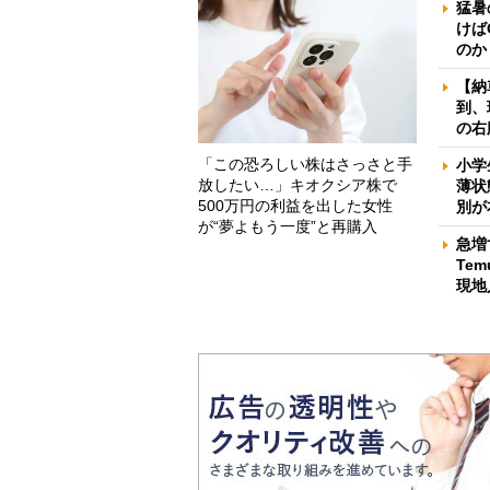
猛暑
けば
のか
【納
到、
の右
「この恐ろしい株はさっさと手
小学
放したい…」キオクシア株で
薄状
500万円の利益を出した女性
別が
が“夢よもう一度”と再購入
急増
Te
現地