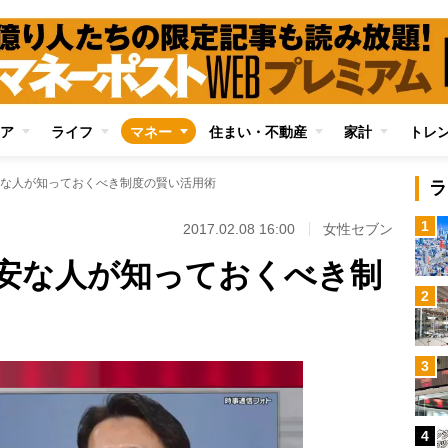
ア
ライフ
マネー
住まい・不動産
家計
トレ
な人が知っておくべき制度の賢い活用術
ラ
1
2017.02.08 16:00
女性セブン
安な人が知っておくべき制
2
3
4