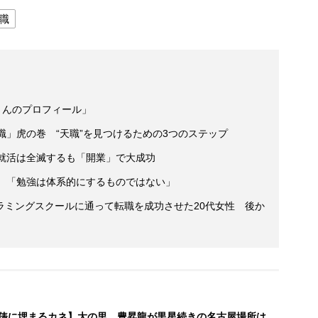
職
さんのプロフィール」
職」虎の巻 “天職”を見つけるための3つのステップ
 就活は全滅するも「開業」で大成功
員 「勉強は体系的にするものではない」
ラミングスクールに通って転職を成功させた20代女性 後か
俵に埋まるカネ】大の里、豊昇龍が黒星続きの名古屋場所は