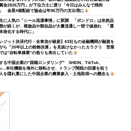
賞金2826万円」が下位力士に渡り「今日はみんなで焼肉
」 金星4個配給で協会は年96万円の支出増に
生に人気の「シール流通事情」に変調 「ボンドロ」は依然品
態が続くが、模倣品や類似品が大量流通し一部で値崩れ 「選
本格化する時代に」
レジット決済代行・全東信が破産】63社もの金融機関が融資を
がら「20年以上の粉飾決算」を見抜けなかったカラクリ 営業
では“自転車操業”の焦りも表出していた
する中国企業の“国籍ロンダリング” SHEIN、TikTok、
mu…本社機能を海外に移転させ、トランプ関税の回避を狙う
人を隠れ蓑にした中国企業の農業参入・土地取得への懸念も