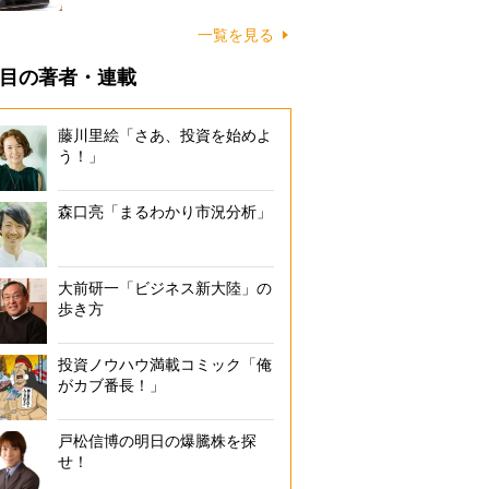
一覧を見る
目の著者・連載
藤川里絵「さあ、投資を始めよ
う！」
森口亮「まるわかり市況分析」
大前研一「ビジネス新大陸」の
歩き方
投資ノウハウ満載コミック「俺
がカブ番長！」
戸松信博の明日の爆騰株を探
せ！