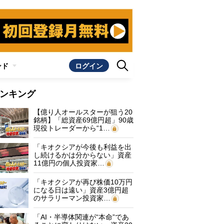
ンド
ログイン
ンキング
【億り人オールスターが狙う20
銘柄】「総資産69億円超」90歳
現役トレーダーから“1…
「キオクシアが今後も利益を出
し続けるかは分からない」資産
11億円の個人投資家…
「キオクシアが再び株価10万円
になる日は遠い」資産3億円超
のサラリーマン投資家…
「AI・半導体関連が“本命”であ