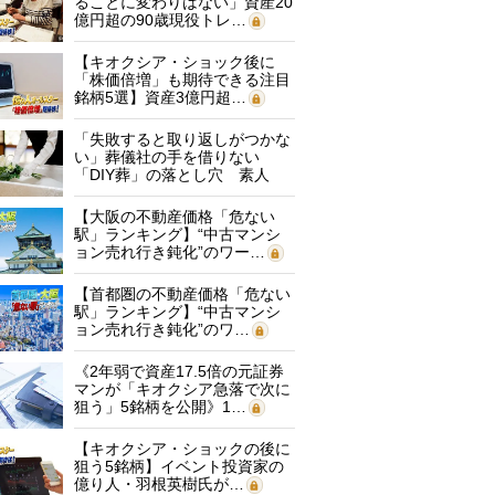
ることに変わりはない」資産20
億円超の90歳現役トレ…
【キオクシア・ショック後に
「株価倍増」も期待できる注目
銘柄5選】資産3億円超…
「失敗すると取り返しがつかな
い」葬儀社の手を借りない
「DIY葬」の落とし穴 素人
に…
【大阪の不動産価格「危ない
駅」ランキング】“中古マンシ
ョン売れ行き鈍化”のワー…
【首都圏の不動産価格「危ない
駅」ランキング】“中古マンシ
ョン売れ行き鈍化”のワ…
《2年弱で資産17.5倍の元証券
マンが「キオクシア急落で次に
狙う」5銘柄を公開》1…
【キオクシア・ショックの後に
狙う5銘柄】イベント投資家の
億り人・羽根英樹氏が…