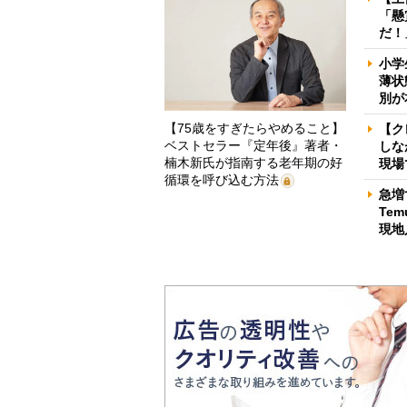
「懸
だ！
小学
薄状
別が
【75歳をすぎたらやめること】
【ク
ベストセラー『定年後』著者・
しな
楠木新氏が指南する老年期の好
現場
循環を呼び込む方法
急増
Te
現地