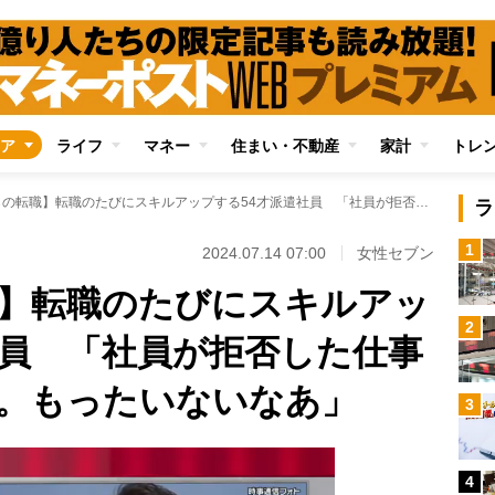
ア
ライフ
マネー
住まい・不動産
家計
トレ
【50代からの転職】転職のたびにスキルアップする54才派遣社員 「社員が拒否した仕事が私に回ってくる。もったいないなあ」
ラ
1
2024.07.14 07:00
女性セブン
職】転職のたびにスキルアッ
2
社員 「社員が拒否した仕事
。もったいないなあ」
3
4