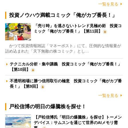
一覧を見る
投資ノウハウ満載コミック「俺がカブ番長！」
「売り時」を逃さないトレンド見極め術 投資コ
ミック「俺がカブ番長！」【第11回】
かつて投資情報雑誌「マネーポスト」にて、圧倒的な情報量が
詰め込まれた「天下無敵の株コミック」とし…
テクニカル分析・集中講義 投資コミック「俺がカブ番長！」
【第10回】
不透明相場に勝つ信用取引の極意 投資コミック「俺がカブ番
長！」【第9回】
一覧を見る
戸松信博の明日の爆騰株を探せ！
【戸松信博氏「明日の爆騰株」を探せ】トーメン
デバイス：サムスンを通じて世界のAIメモリ需