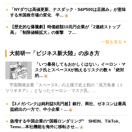
「NYダウは高値更新、ナスダック・S&P500は足踏み」が意味
する米国株市場の変化 半…
【歴史的な爆騰劇】時価総額10兆円企業が「2連続ストップ
高」「制限値幅拡大」の衝撃 フ…
一覧を見る
大前研一「ビジネス新大陸」の歩き方
「いつ暴発してもおかしくはない」イーロン・マ
スク氏とスペースXが抱えるリスクの数々「絶対
的…
宇宙開発企業「スペースX」の上場で史上初の「兆万長者（ト
リリオネア）」となったイーロン・マスク氏。…
【3メガバンクは純利益5兆円超】銀行、商社、ゼネコンは最高
益続出の一方で、中小企業・…
急増する中国企業の“国籍ロンダリング” SHEIN、TikTok、
Temu…本社機能を海外に移転させ…