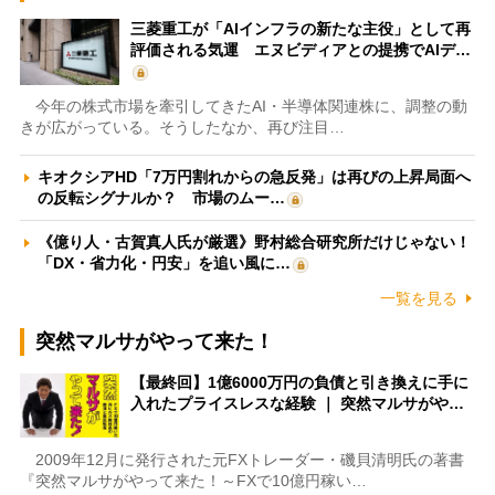
三菱重工が「AIインフラの新たな主役」として再
評価される気運 エヌビディアとの提携でAIデ…
今年の株式市場を牽引してきたAI・半導体関連株に、調整の動
きが広がっている。そうしたなか、再び注目…
キオクシアHD「7万円割れからの急反発」は再びの上昇局面へ
の反転シグナルか？ 市場のムー…
《億り人・古賀真人氏が厳選》野村総合研究所だけじゃない！
「DX・省力化・円安」を追い風に…
一覧を見る
突然マルサがやって来た！
【最終回】1億6000万円の負債と引き換えに手に
入れたプライスレスな経験 ｜ 突然マルサがや…
2009年12月に発行された元FXトレーダー・磯貝清明氏の著書
『突然マルサがやって来た！～FXで10億円稼い…