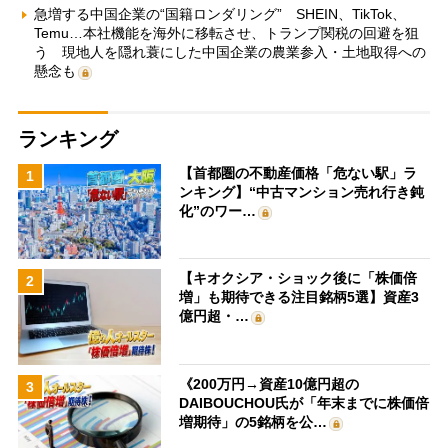
急増する中国企業の“国籍ロンダリング” SHEIN、TikTok、
Temu…本社機能を海外に移転させ、トランプ関税の回避を狙
う 現地人を隠れ蓑にした中国企業の農業参入・土地取得への
懸念も
ランキング
【首都圏の不動産価格「危ない駅」ラ
1
ンキング】“中古マンション売れ行き鈍
化”のワー…
【キオクシア・ショック後に「株価倍
2
増」も期待できる注目銘柄5選】資産3
億円超・…
《200万円→資産10億円超の
3
DAIBOUCHOU氏が「年末までに株価倍
増期待」の5銘柄を公…