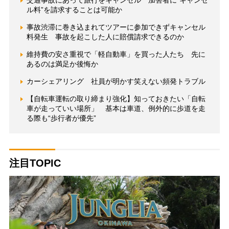
交通事故にあって旅行をキャンセル 加害者に“キャンセ
ル料”を請求することは可能か
事故渋滞に巻き込まれてツアーに参加できずキャンセル
料発生 事故を起こした人に賠償請求できるのか
維持費の安さ重視で「軽自動車」を買った人たち 先に
あるのは満足か後悔か
カーシェアリング 社員が明かす笑えない頻発トラブル
【自転車運転の取り締まり強化】知っておきたい「自転
車が走っていい場所」 基本は車道、例外的に歩道を走
る際も“歩行者が優先”
注目TOPIC