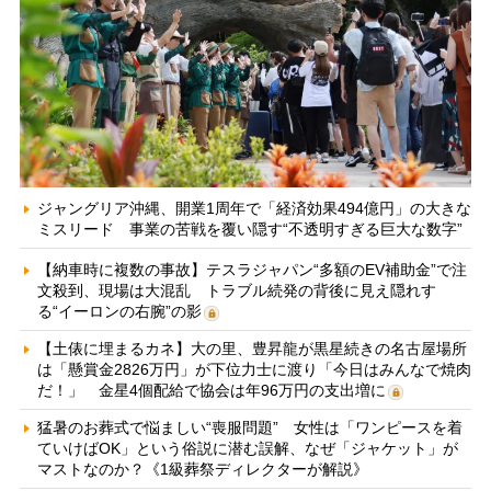
ジャングリア沖縄、開業1周年で「経済効果494億円」の大きな
ミスリード 事業の苦戦を覆い隠す“不透明すぎる巨大な数字”
【納車時に複数の事故】テスラジャパン“多額のEV補助金”で注
文殺到、現場は大混乱 トラブル続発の背後に見え隠れす
る“イーロンの右腕”の影
【土俵に埋まるカネ】大の里、豊昇龍が黒星続きの名古屋場所
は「懸賞金2826万円」が下位力士に渡り「今日はみんなで焼肉
だ！」 金星4個配給で協会は年96万円の支出増に
猛暑のお葬式で悩ましい“喪服問題” 女性は「ワンピースを着
ていけばOK」という俗説に潜む誤解、なぜ「ジャケット」が
マストなのか？《1級葬祭ディレクターが解説》