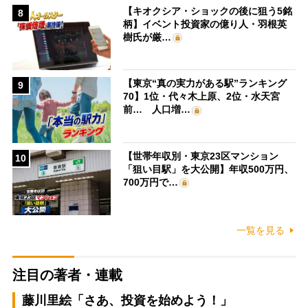
【キオクシア・ショックの後に狙う5銘
8
柄】イベント投資家の億り人・羽根英
樹氏が厳…
【東京“真の実力がある駅”ランキング
9
70】1位・代々木上原、2位・水天宮
前… 人口増…
【世帯年収別・東京23区マンション
10
「狙い目駅」を大公開】年収500万円、
700万円で…
一覧を見る
注目の著者・連載
藤川里絵「さあ、投資を始めよう！」