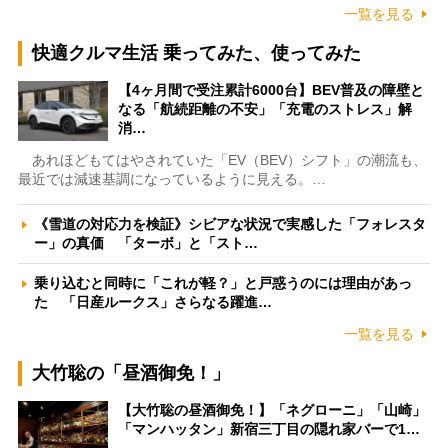
一覧を見る
快適クルマ生活 乗ってみた、使ってみた
【4ヶ月間で受注累計6000台】BEV普及の障壁と
なる「航続距離の不安」「充電のストレス」解
消…
あれほどもてはやされていた「EV（BEV）シフト」の潮流も、
最近では減速基調になっているように見える。…
《雪道の対応力を検証》シビアな状況で実感した「フォレスタ
ー」の真価 「ターボ」と「スト…
乗り込むと同時に「これが軽？」と戸惑うのには理由があっ
た 「日産ルークス」さらなる躍進…
一覧を見る
大竹聡の「昼酒御免！」
【大竹聡の昼酒御免！】「ネグローニ」「山崎」
「マンハッタン」新宿三丁目の隠れ家バーで1…