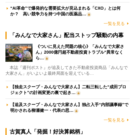
“AI革命”で爆発的な需要拡大が見込まれる「CXO」とは何
か？ 高い競争力を持つ中国の医薬品…
一覧を見る
「みんなで大家さん」配当ストップ騒動の内幕
《ついに見えた問題の核心》「みんなで大家さ
ん」2000億円超不動産投資トラブル“異常なく
ら…
本誌『週刊ポスト』が追及してきた不動産投資商品「みんなで
大家さん」がいよいよ最終局面を迎えている…
【独走スクープ・みんなで大家さん】二転三転した“成田プロ
ジェクト”の計画変更の裏で起き…
【追及スクープ・みんなで大家さん】独占入手“内部議事録”で
明かされる柳瀬健一・代表の思…
一覧を見る
古賀真人「発掘！好決算銘柄」