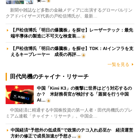
要…
新聞や雑誌など多数の金融メディアに出演するグローバルリン
クアドバイザーズ代表の戸松信博氏が、最新…
【戸松信博氏「明日の爆騰株」を探せ】レーザーテック：最先
端半導体の製造に不可欠な検査装…
【戸松信博氏「明日の爆騰株」を探せ】TDK：AIインフラを支
えるキープレーヤー 成長の再評…
一覧を見る
田代尚機のチャイナ・リサーチ
中国「Kimi K3」の衝撃に世界はどう対応するの
か？ 米財務長官が検討する「蒸留を行う中国
AI…
中国経済に精通する中国株投資の第一人者・田代尚機氏のプレ
ミアム連載「チャイナ・リサーチ」。中国企…
中国経済“予想外の低成長”で政策のテコ入れ必至か 経済運営
方針の修正で成長加速が予想さ…