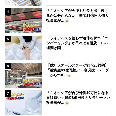
「キオクシアが今後も利益を出し続け
4
るかは分からない」資産11億円の個人
投資家が…
ドライアイスを使わず遺体を保つ「エ
5
ンバーミング」が日本でも普及 1～2
週間は問…
【億り人オールスターが狙う20銘柄】
6
「総資産69億円超」90歳現役トレーダ
ーから“10…
「キオクシアが再び株価10万円になる
7
日は遠い」資産3億円超のサラリーマン
投資家が…