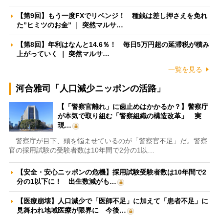
【第9回】もう一度FXでリベンジ！ 種銭は差し押さえを免れ
た”ヒミツのお金” ｜ 突然マルサ…
【第8回】年利はなんと14.6％！ 毎日5万円超の延滞税が積み
上がっていく ｜ 突然マルサ…
一覧を見る
河合雅司「人口減少ニッポンの活路」
【「警察官離れ」に歯止めはかかるか？】警察庁
が本気で取り組む「警察組織の構造改革」 実
現…
警察庁が目下、頭を悩ませているのが「警察官不足」だ。警察
官の採用試験の受験者数は10年間で2分の1以…
【安全・安心ニッポンの危機】採用試験受験者数は10年間で2
分の1以下に！ 出生数減がも…
【医療崩壊】人口減少で「医師不足」に加えて「患者不足」に
見舞われ地域医療が限界に 今後…