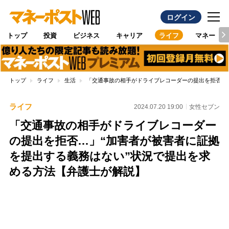
ログイン
トップ
投資
ビジネス
キャリア
ライフ
マネー
トップ
ライフ
生活
「交通事故の相手がドライブレコーダーの提出を拒否…
ライフ
2024.07.20 19:00
女性セブン
「交通事故の相手がドライブレコーダー
の提出を拒否…」“加害者が被害者に証拠
を提出する義務はない”状況で提出を求
める方法【弁護士が解説】
Loaded
:
100.00%
/
Unmute