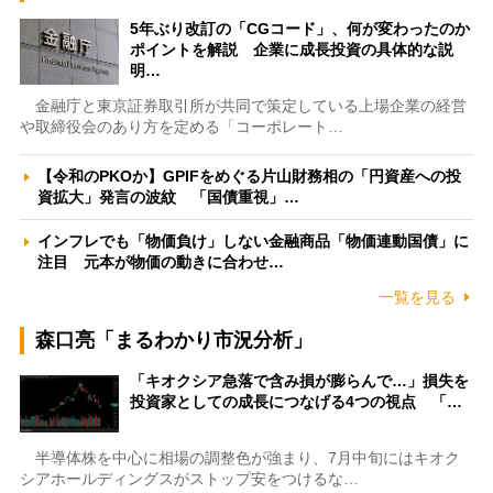
5年ぶり改訂の「CGコード」、何が変わったのか
ポイントを解説 企業に成長投資の具体的な説
明…
金融庁と東京証券取引所が共同で策定している上場企業の経営
や取締役会のあり方を定める「コーポレート…
【令和のPKOか】GPIFをめぐる片山財務相の「円資産への投
資拡大」発言の波紋 「国債重視」…
インフレでも「物価負け」しない金融商品「物価連動国債」に
注目 元本が物価の動きに合わせ…
一覧を見る
森口亮「まるわかり市況分析」
「キオクシア急落で含み損が膨らんで…」損失を
投資家としての成長につなげる4つの視点 「…
半導体株を中心に相場の調整色が強まり、7月中旬にはキオク
シアホールディングスがストップ安をつけるな…