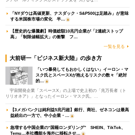
「NYダウは高値更新、ナスダック・S&P500は足踏み」が意味
する米国株市場の変化 半…
【歴史的な爆騰劇】時価総額10兆円企業が「2連続ストップ
高」「制限値幅拡大」の衝撃 フ…
一覧を見る
大前研一「ビジネス新大陸」の歩き方
「いつ暴発してもおかしくはない」イーロン・マ
スク氏とスペースXが抱えるリスクの数々「絶対
的…
宇宙開発企業「スペースX」の上場で史上初の「兆万長者（ト
リリオネア）」となったイーロン・マスク氏。…
【3メガバンクは純利益5兆円超】銀行、商社、ゼネコンは最高
益続出の一方で、中小企業・…
急増する中国企業の“国籍ロンダリング” SHEIN、TikTok、
Temu…本社機能を海外に移転させ…