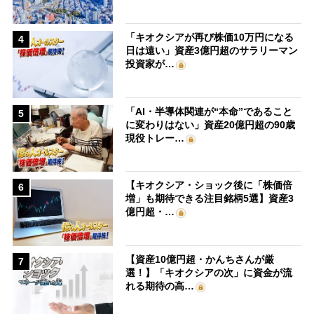
「キオクシアが再び株価10万円になる
4
日は遠い」資産3億円超のサラリーマン
投資家が…
「AI・半導体関連が“本命”であること
5
に変わりはない」資産20億円超の90歳
現役トレー…
【キオクシア・ショック後に「株価倍
6
増」も期待できる注目銘柄5選】資産3
億円超・…
【資産10億円超・かんちさんが厳
7
選！】「キオクシアの次」に資金が流
れる期待の高…