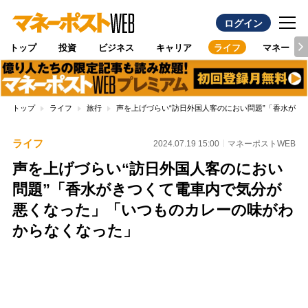
ログイン
トップ
投資
ビジネス
キャリア
ライフ
マネー
トップ
ライフ
旅行
声を上げづらい“訪日外国人客のにおい問題”「香水が
ライフ
2024.07.19 15:00
マネーポストWEB
声を上げづらい“訪日外国人客のにおい
問題”「香水がきつくて電車内で気分が
悪くなった」「いつものカレーの味がわ
からなくなった」
Loaded
:
100.00%
/
Unmute