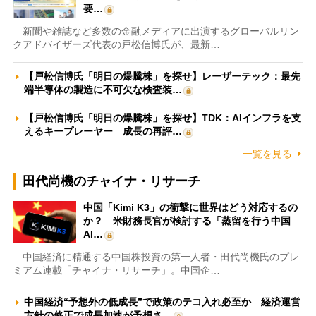
要…
新聞や雑誌など多数の金融メディアに出演するグローバルリン
クアドバイザーズ代表の戸松信博氏が、最新…
【戸松信博氏「明日の爆騰株」を探せ】レーザーテック：最先
端半導体の製造に不可欠な検査装…
【戸松信博氏「明日の爆騰株」を探せ】TDK：AIインフラを支
えるキープレーヤー 成長の再評…
一覧を見る
田代尚機のチャイナ・リサーチ
中国「Kimi K3」の衝撃に世界はどう対応するの
か？ 米財務長官が検討する「蒸留を行う中国
AI…
中国経済に精通する中国株投資の第一人者・田代尚機氏のプレ
ミアム連載「チャイナ・リサーチ」。中国企…
中国経済“予想外の低成長”で政策のテコ入れ必至か 経済運営
方針の修正で成長加速が予想さ…