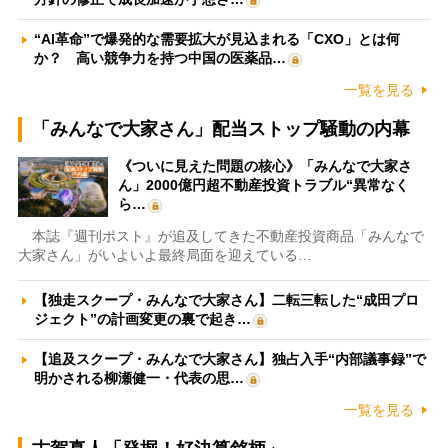
“AI革命”で爆発的な需要拡大が見込まれる「CXO」とは何
か？ 高い競争力を持つ中国の医薬品…
一覧を見る
「みんなで大家さん」配当ストップ騒動の内幕
《ついに見えた問題の核心》「みんなで大家さ
ん」2000億円超不動産投資トラブル“異常なく
ら…
本誌『週刊ポスト』が追及してきた不動産投資商品「みんなで
大家さん」がいよいよ最終局面を迎えている…
【独走スクープ・みんなで大家さん】二転三転した“成田プロ
ジェクト”の計画変更の裏で起き…
【追及スクープ・みんなで大家さん】独占入手“内部議事録”で
明かされる柳瀬健一・代表の思…
一覧を見る