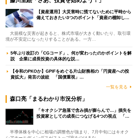
藤川里絵「さあ、投資を始めよう！」
【資産運用】大災害時に慌てないために平時から
備えておきたい3つのポイント「資産の棚卸し…
大規模な災害が起きると、株式市場が大きく動いたり、取引環
境が不安定になったりすることがある。一方…
5年ぶり改訂の「CGコード」、何が変わったのかポイントを解
説 企業に成長投資の具体的な説…
【令和のPKOか】GPIFをめぐる片山財務相の「円資産への投
資拡大」発言の波紋 「国債重視」…
一覧を見る
森口亮「まるわかり市況分析」
「キオクシア急落で含み損が膨らんで…」損失を
投資家としての成長につなげる4つの視点 「…
半導体株を中心に相場の調整色が強まり、7月中旬にはキオク
シアホールディングスがストップ安をつけるな…