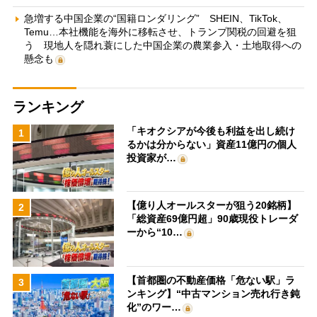
急増する中国企業の“国籍ロンダリング” SHEIN、TikTok、
Temu…本社機能を海外に移転させ、トランプ関税の回避を狙
う 現地人を隠れ蓑にした中国企業の農業参入・土地取得への
懸念も
ランキング
「キオクシアが今後も利益を出し続け
1
るかは分からない」資産11億円の個人
投資家が…
【億り人オールスターが狙う20銘柄】
2
「総資産69億円超」90歳現役トレーダ
ーから“10…
【首都圏の不動産価格「危ない駅」ラ
3
ンキング】“中古マンション売れ行き鈍
化”のワー…