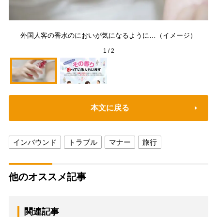
外国人客の香水のにおいが気になるように…（イメージ）
快
1
/
2
本文に戻る
インバウンド
トラブル
マナー
旅行
他のオススメ記事
関連記事