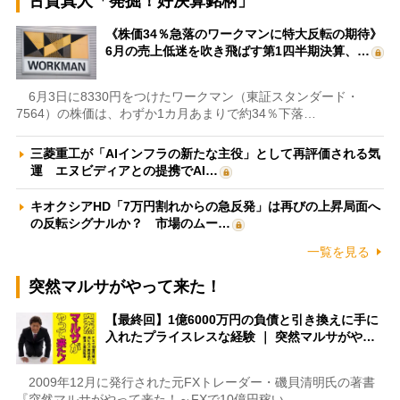
古賀真人「発掘！好決算銘柄」
《株価34％急落のワークマンに特大反転の期待》
6月の売上低迷を吹き飛ばす第1四半期決算、…
6月3日に8330円をつけたワークマン（東証スタンダード・
7564）の株価は、わずか1カ月あまりで約34％下落…
三菱重工が「AIインフラの新たな主役」として再評価される気
運 エヌビディアとの提携でAI…
キオクシアHD「7万円割れからの急反発」は再びの上昇局面へ
の反転シグナルか？ 市場のムー…
一覧を見る
突然マルサがやって来た！
【最終回】1億6000万円の負債と引き換えに手に
入れたプライスレスな経験 ｜ 突然マルサがや…
2009年12月に発行された元FXトレーダー・磯貝清明氏の著書
『突然マルサがやって来た！～FXで10億円稼い…