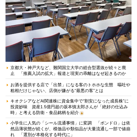
京都大・神戸大など、難関国立大学の総合型選抜が続々と廃
止 「推薦入試の拡大」報道と現実の乖離はなぜ起きるのか
お酒を提供する店で「出禁」になる客のトホホな生態 嘔吐や
粗相だけじゃない、店側が嫌がる“最悪の客”とは
キオクシアなどAI関連株に資金集中で“割安になった成長株”に
投資妙味 資産1.5億円超の坂本慎太郎さんが「絶好の仕込み
時」と考える防衛・食品銘柄を紹介
小学生に人気の「シール流通事情」に変調 「ボンドロ」は依
然品薄状態が続くが、模倣品や類似品が大量流通し一部で値崩
れ 「選別が本格化する時代に」