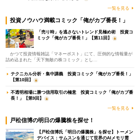
一覧を見る
投資ノウハウ満載コミック「俺がカブ番長！」
「売り時」を逃さないトレンド見極め術 投資コ
ミック「俺がカブ番長！」【第11回】
かつて投資情報雑誌「マネーポスト」にて、圧倒的な情報量が
詰め込まれた「天下無敵の株コミック」とし…
テクニカル分析・集中講義 投資コミック「俺がカブ番長！」
【第10回】
不透明相場に勝つ信用取引の極意 投資コミック「俺がカブ番
長！」【第9回】
一覧を見る
戸松信博の明日の爆騰株を探せ！
【戸松信博氏「明日の爆騰株」を探せ】トーメン
デバイス：サムスンを通じて世界のAIメモリ需