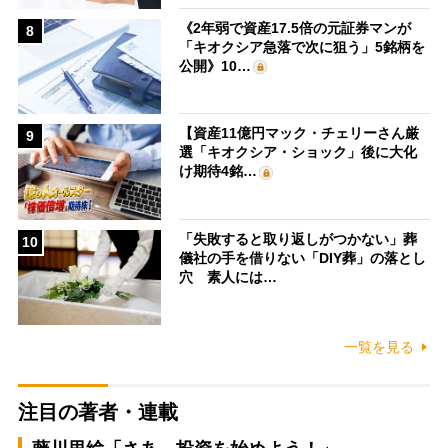
《2年弱で資産17.5倍の元証券マンが
8
「キオクシア急落で次に狙う」5銘柄を
公開》10…
【資産11億円マック・チェリーさん厳
9
選「キオクシア・ショック」後に大化
け期待4銘…
「失敗すると取り返しがつかない」葬
10
儀社の手を借りない「DIY葬」の落とし
穴 素人には…
一覧を見る
注目の著者・連載