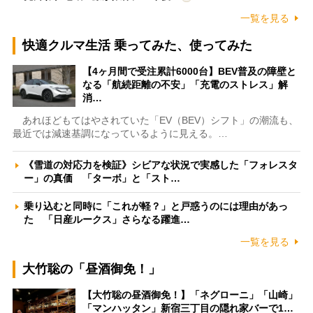
一覧を見る
快適クルマ生活 乗ってみた、使ってみた
【4ヶ月間で受注累計6000台】BEV普及の障壁と
なる「航続距離の不安」「充電のストレス」解
消…
あれほどもてはやされていた「EV（BEV）シフト」の潮流も、
最近では減速基調になっているように見える。…
《雪道の対応力を検証》シビアな状況で実感した「フォレスタ
ー」の真価 「ターボ」と「スト…
乗り込むと同時に「これが軽？」と戸惑うのには理由があっ
た 「日産ルークス」さらなる躍進…
一覧を見る
大竹聡の「昼酒御免！」
【大竹聡の昼酒御免！】「ネグローニ」「山崎」
「マンハッタン」新宿三丁目の隠れ家バーで1…