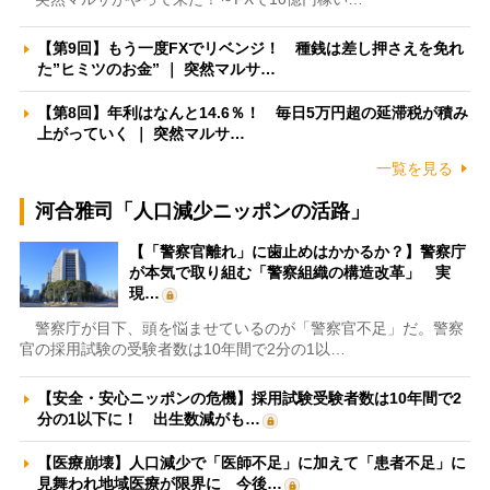
【第9回】もう一度FXでリベンジ！ 種銭は差し押さえを免れ
た”ヒミツのお金” ｜ 突然マルサ…
【第8回】年利はなんと14.6％！ 毎日5万円超の延滞税が積み
上がっていく ｜ 突然マルサ…
一覧を見る
河合雅司「人口減少ニッポンの活路」
【「警察官離れ」に歯止めはかかるか？】警察庁
が本気で取り組む「警察組織の構造改革」 実
現…
警察庁が目下、頭を悩ませているのが「警察官不足」だ。警察
官の採用試験の受験者数は10年間で2分の1以…
【安全・安心ニッポンの危機】採用試験受験者数は10年間で2
分の1以下に！ 出生数減がも…
【医療崩壊】人口減少で「医師不足」に加えて「患者不足」に
見舞われ地域医療が限界に 今後…