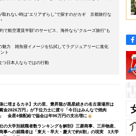
が取れない時は“エリアずらし”で探すのがカギ 京都旅行な
い
約で航空運賃半額”のサービス、海外なら“クルーズ旅行”も
の魅力 雑魚寝イメージを払拭してラグジュアリーに進化
イント
立つ日本人ならではの行動
俵に埋まるカネ】大の里、豊昇龍が黒星続きの名古屋場所は
賞金2826万円」が下位力士に渡り「今日はみんなで焼肉
」 金星4個配給で協会は年96万円の支出増に
社の大学別就職者数ランキングを解剖》三菱商事、三井物産、
商事への就職者は「東大・早大・慶大で約6割」の現実 3大学