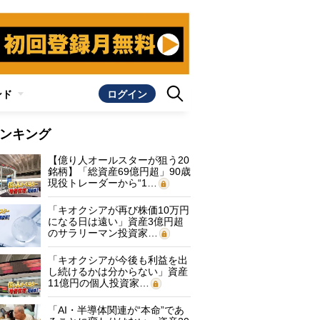
ンド
ログイン
ンキング
【億り人オールスターが狙う20
銘柄】「総資産69億円超」90歳
現役トレーダーから“1…
「キオクシアが再び株価10万円
になる日は遠い」資産3億円超
のサラリーマン投資家…
「キオクシアが今後も利益を出
し続けるかは分からない」資産
11億円の個人投資家…
「AI・半導体関連が“本命”であ