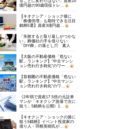
ることに変わりはない」資産20
億円超の90歳現役トレ…
【キオクシア・ショック後に
「株価倍増」も期待できる注目
銘柄5選】資産3億円超…
「失敗すると取り返しがつかな
い」葬儀社の手を借りない
「DIY葬」の落とし穴 素人
に…
【大阪の不動産価格「危ない
駅」ランキング】“中古マンシ
ョン売れ行き鈍化”のワー…
【首都圏の不動産価格「危ない
駅」ランキング】“中古マンシ
ョン売れ行き鈍化”のワ…
《2年弱で資産17.5倍の元証券
マンが「キオクシア急落で次に
狙う」5銘柄を公開》1…
【キオクシア・ショックの後に
狙う5銘柄】イベント投資家の
億り人・羽根英樹氏が…