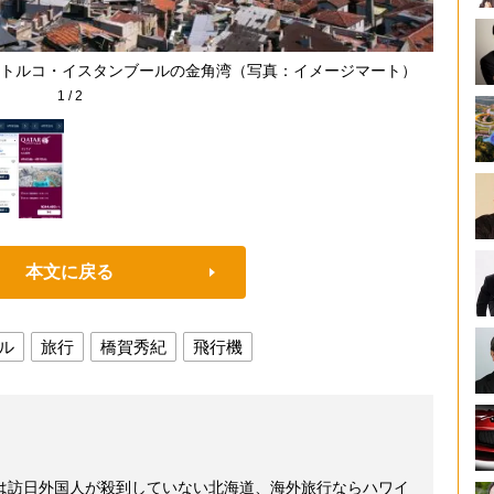
トルコ・イスタンブールの金角湾（写真：イメージマート）
1
/
2
本文に戻る
ル
旅行
橋賀秀紀
飛行機
は訪日外国人が殺到していない北海道、海外旅行ならハワイ