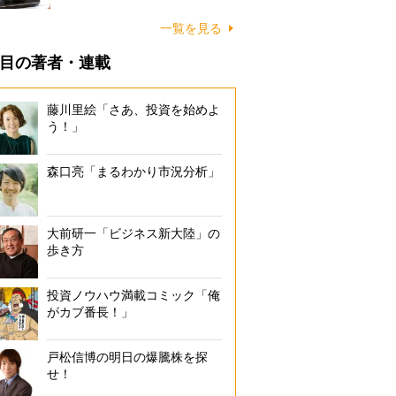
一覧を見る
目の著者・連載
藤川里絵「さあ、投資を始めよ
う！」
森口亮「まるわかり市況分析」
大前研一「ビジネス新大陸」の
歩き方
投資ノウハウ満載コミック「俺
がカブ番長！」
戸松信博の明日の爆騰株を探
せ！