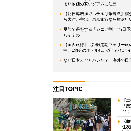
より物価の安いグアムに注目
【訪日客増加でホテルは争奪戦】宿
ら大津か宇治、東京旅行なら横浜狙
夏旅で得をする「シニア割」“当日予
おすすめ
【国内旅行】長距離定期フェリー旅
中、1泊分のホテル代が浮くのもポ
なぜ日本人だとバレた？ 海外で目
注目TOPIC
【土
「懸
だ！
《商
住友