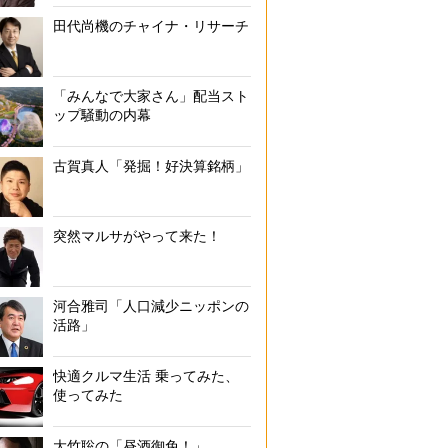
田代尚機のチャイナ・リサーチ
中部国際空港発ドバイ往復は総額3万円台の航空券も
「みんなで大家さん」配当スト
ップ騒動の内幕
古賀真人「発掘！好決算銘柄」
突然マルサがやって来た！
河合雅司「人口減少ニッポンの
活路」
快適クルマ生活 乗ってみた、
使ってみた
大竹聡の「昼酒御免！」