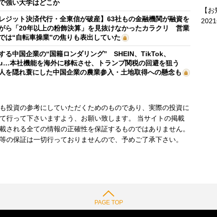
で強い大学はどこか
【お
レジット決済代行・全東信が破産】63社もの金融機関が融資を
202
がら「20年以上の粉飾決算」を見抜けなかったカラクリ 営業
では“自転車操業”の焦りも表出していた
する中国企業の“国籍ロンダリング” SHEIN、TikTok、
mu…本社機能を海外に移転させ、トランプ関税の回避を狙う
人を隠れ蓑にした中国企業の農業参入・土地取得への懸念も
も投資の参考にしていただくためのものであり、実際の投資に
て行って下さいますよう、お願い致します。 当サイトの掲載
載される全ての情報の正確性を保証するものではありません。
等の保証は一切行っておりませんので、予めご了承下さい。
PAGE TOP