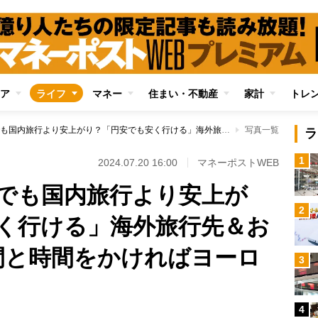
ア
ライフ
マネー
住まい・不動産
家計
トレ
最高級ホテル宿泊でも国内旅行より安上がり？「円安でも安く行ける」海外旅行先＆お得航空券3選 手間と時間をかければヨーロッパも狙える
写真一覧
ラ
1
2024.07.20 16:00
マネーポストWEB
でも国内旅行より安上が
2
く行ける」海外旅行先＆お
間と時間をかければヨーロ
3
4