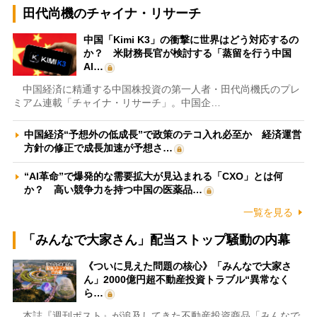
田代尚機のチャイナ・リサーチ
中国「Kimi K3」の衝撃に世界はどう対応するの
か？ 米財務長官が検討する「蒸留を行う中国
AI…
中国経済に精通する中国株投資の第一人者・田代尚機氏のプレ
ミアム連載「チャイナ・リサーチ」。中国企…
中国経済“予想外の低成長”で政策のテコ入れ必至か 経済運営
方針の修正で成長加速が予想さ…
“AI革命”で爆発的な需要拡大が見込まれる「CXO」とは何
か？ 高い競争力を持つ中国の医薬品…
一覧を見る
「みんなで大家さん」配当ストップ騒動の内幕
《ついに見えた問題の核心》「みんなで大家さ
ん」2000億円超不動産投資トラブル“異常なく
ら…
本誌『週刊ポスト』が追及してきた不動産投資商品「みんなで