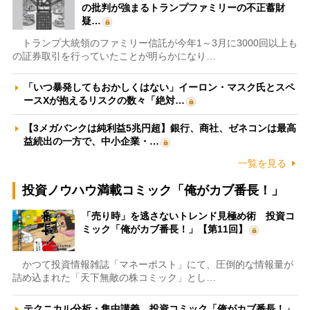
の批判が強まるトランプファミリーの不正蓄財
疑…
トランプ大統領のファミリー信託が今年1～3月に3000回以上も
の証券取引を行っていたことが明らかになり…
「いつ暴発してもおかしくはない」イーロン・マスク氏とスペ
ースXが抱えるリスクの数々「絶対…
【3メガバンクは純利益5兆円超】銀行、商社、ゼネコンは最高
益続出の一方で、中小企業・…
一覧を見る
投資ノウハウ満載コミック「俺がカブ番長！」
「売り時」を逃さないトレンド見極め術 投資コ
ミック「俺がカブ番長！」【第11回】
かつて投資情報雑誌「マネーポスト」にて、圧倒的な情報量が
詰め込まれた「天下無敵の株コミック」とし…
テクニカル分析・集中講義 投資コミック「俺がカブ番長！」