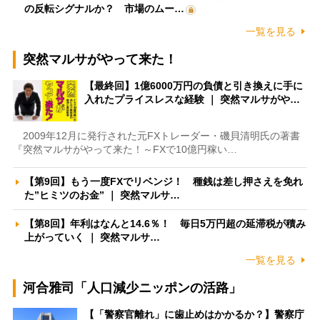
の反転シグナルか？ 市場のムー…
一覧を見る
突然マルサがやって来た！
【最終回】1億6000万円の負債と引き換えに手に
入れたプライスレスな経験 ｜ 突然マルサがや…
2009年12月に発行された元FXトレーダー・磯貝清明氏の著書
『突然マルサがやって来た！～FXで10億円稼い…
【第9回】もう一度FXでリベンジ！ 種銭は差し押さえを免れ
た”ヒミツのお金” ｜ 突然マルサ…
【第8回】年利はなんと14.6％！ 毎日5万円超の延滞税が積み
上がっていく ｜ 突然マルサ…
一覧を見る
河合雅司「人口減少ニッポンの活路」
【「警察官離れ」に歯止めはかかるか？】警察庁