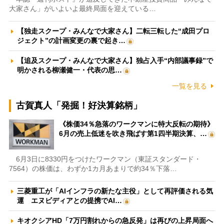
大家さん」がいよいよ最終局面を迎えている…
【独走スクープ・みんなで大家さん】二転三転した“成田プロ
ジェクト”の計画変更の裏で起き…
【追及スクープ・みんなで大家さん】独占入手“内部議事録”で
明かされる柳瀬健一・代表の思…
一覧を見る
古賀真人「発掘！好決算銘柄」
《株価34％急落のワークマンに特大反転の期待》
6月の売上低迷を吹き飛ばす第1四半期決算、…
6月3日に8330円をつけたワークマン（東証スタンダード・
7564）の株価は、わずか1カ月あまりで約34％下落…
三菱重工が「AIインフラの新たな主役」として再評価される気
運 エヌビディアとの提携でAI…
キオクシアHD「7万円割れからの急反発」は再びの上昇局面へ