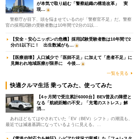
が本気で取り組む「警察組織の構造改革」 実
現…
警察庁が目下、頭を悩ませているのが「警察官不足」だ。警察
官の採用試験の受験者数は10年間で2分の1以…
【安全・安心ニッポンの危機】採用試験受験者数は10年間で2
分の1以下に！ 出生数減がも…
【医療崩壊】人口減少で「医師不足」に加えて「患者不足」に
見舞われ地域医療が限界に 今後…
一覧を見る
快適クルマ生活 乗ってみた、使ってみた
【4ヶ月間で受注累計6000台】BEV普及の障壁と
なる「航続距離の不安」「充電のストレス」解
消…
あれほどもてはやされていた「EV（BEV）シフト」の潮流も、
最近では減速基調になっているように見える。…
《雪道の対応力を検証》シビアな状況で実感した「フォレスタ