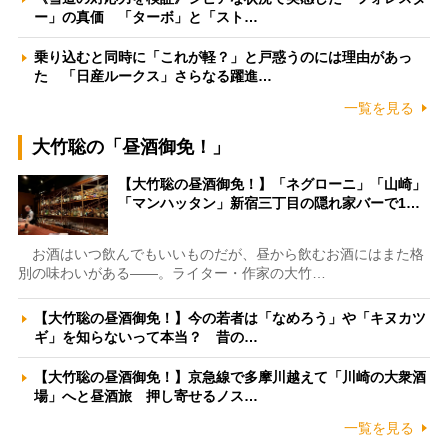
ー」の真価 「ターボ」と「スト…
乗り込むと同時に「これが軽？」と戸惑うのには理由があっ
た 「日産ルークス」さらなる躍進…
一覧を見る
大竹聡の「昼酒御免！」
【大竹聡の昼酒御免！】「ネグローニ」「山崎」
「マンハッタン」新宿三丁目の隠れ家バーで1…
お酒はいつ飲んでもいいものだが、昼から飲むお酒にはまた格
別の味わいがある――。ライター・作家の大竹…
【大竹聡の昼酒御免！】今の若者は「なめろう」や「キヌカツ
ギ」を知らないって本当？ 昔の…
【大竹聡の昼酒御免！】京急線で多摩川越えて「川崎の大衆酒
場」へと昼酒旅 押し寄せるノス…
一覧を見る