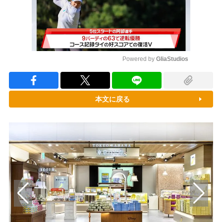
Powered by 
GliaStudios
Mute
本文に戻る