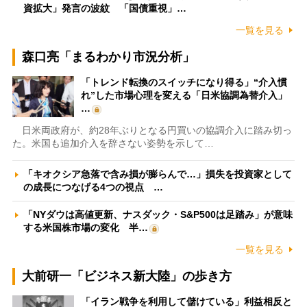
資拡大」発言の波紋 「国債重視」…
一覧を見る
森口亮「まるわかり市況分析」
「トレンド転換のスイッチになり得る」“介入慣
れ”した市場心理を変える「日米協調為替介入」
…
日米両政府が、約28年ぶりとなる円買いの協調介入に踏み切っ
た。米国も追加介入を辞さない姿勢を示して…
「キオクシア急落で含み損が膨らんで…」損失を投資家として
の成長につなげる4つの視点 …
「NYダウは高値更新、ナスダック・S&P500は足踏み」が意味
する米国株市場の変化 半…
一覧を見る
大前研一「ビジネス新大陸」の歩き方
「イラン戦争を利用して儲けている」利益相反と