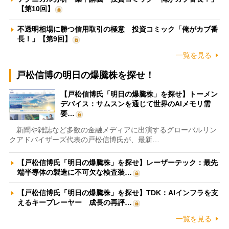
【第10回】
不透明相場に勝つ信用取引の極意 投資コミック「俺がカブ番
長！」【第9回】
一覧を見る
戸松信博の明日の爆騰株を探せ！
【戸松信博氏「明日の爆騰株」を探せ】トーメン
デバイス：サムスンを通じて世界のAIメモリ需
要…
新聞や雑誌など多数の金融メディアに出演するグローバルリン
クアドバイザーズ代表の戸松信博氏が、最新…
【戸松信博氏「明日の爆騰株」を探せ】レーザーテック：最先
端半導体の製造に不可欠な検査装…
【戸松信博氏「明日の爆騰株」を探せ】TDK：AIインフラを支
えるキープレーヤー 成長の再評…
一覧を見る