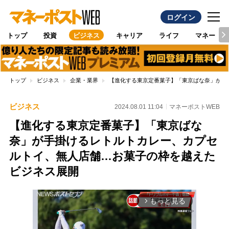
ログイン
トップ
投資
ビジネス
キャリア
ライフ
マネー
トップ
ビジネス
企業・業界
【進化する東京定番菓子】「東京ばな奈」が手
ビジネス
2024.08.01 11:04
マネーポストWEB
【進化する東京定番菓子】「東京ばな
奈」が手掛けるレトルトカレー、カプセ
ルトイ、無人店舗…お菓子の枠を越えた
ビジネス展開
もっと見る
arrow_forward_ios