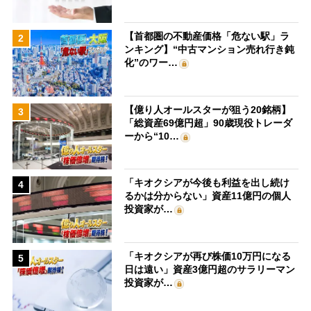
【首都圏の不動産価格「危ない駅」ラ
2
ンキング】“中古マンション売れ行き鈍
化”のワー…
【億り人オールスターが狙う20銘柄】
3
「総資産69億円超」90歳現役トレーダ
ーから“10…
「キオクシアが今後も利益を出し続け
4
るかは分からない」資産11億円の個人
投資家が…
「キオクシアが再び株価10万円になる
5
日は遠い」資産3億円超のサラリーマン
投資家が…