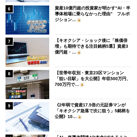
資産10億円超の投資家が明かす“AI・半
6
導体相場に乗らなかった理由” フルポ
ジション…
【キオクシア・ショック後に「株価倍
7
増」も期待できる注目銘柄5選】資産3
億円超・…
【世帯年収別・東京23区マンション
8
「狙い目駅」を大公開】年収500万円、
700万円で…
《2年弱で資産17.5倍の元証券マンが
9
「キオクシア急落で次に狙う」5銘柄を
公開》10…