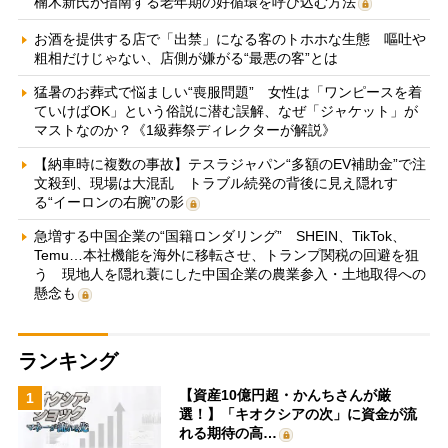
楠木新氏が指南する老年期の好循環を呼び込む方法
お酒を提供する店で「出禁」になる客のトホホな生態 嘔吐や
粗相だけじゃない、店側が嫌がる“最悪の客”とは
猛暑のお葬式で悩ましい“喪服問題” 女性は「ワンピースを着
ていけばOK」という俗説に潜む誤解、なぜ「ジャケット」が
マストなのか？《1級葬祭ディレクターが解説》
【納車時に複数の事故】テスラジャパン“多額のEV補助金”で注
文殺到、現場は大混乱 トラブル続発の背後に見え隠れす
る“イーロンの右腕”の影
急増する中国企業の“国籍ロンダリング” SHEIN、TikTok、
Temu…本社機能を海外に移転させ、トランプ関税の回避を狙
う 現地人を隠れ蓑にした中国企業の農業参入・土地取得への
懸念も
ランキング
【資産10億円超・かんちさんが厳
1
選！】「キオクシアの次」に資金が流
れる期待の高…