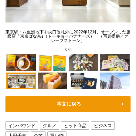
展開
東京駅・八重洲地下中央口改札外に2022年12月、オープンした旗
の
艦店「東京ばな奈s（トーキョーバナナーズ）」（写真提供／グ
レープストーン）
5
/
8
本文に戻る
インバウンド
グルメ
ヒット商品
ビジネス
上田千春
企業
買い物