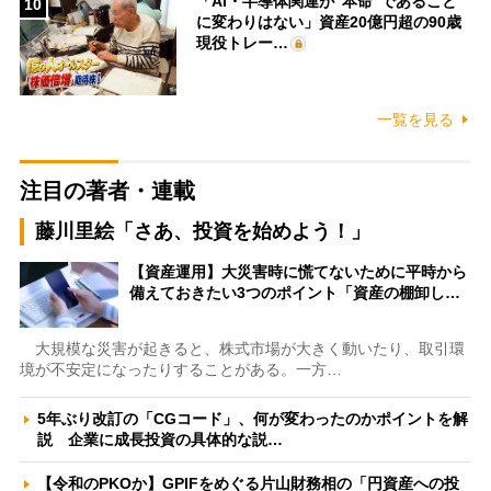
「AI・半導体関連が“本命”であること
10
に変わりはない」資産20億円超の90歳
現役トレー…
一覧を見る
注目の著者・連載
藤川里絵「さあ、投資を始めよう！」
【資産運用】大災害時に慌てないために平時から
備えておきたい3つのポイント「資産の棚卸し…
大規模な災害が起きると、株式市場が大きく動いたり、取引環
境が不安定になったりすることがある。一方…
5年ぶり改訂の「CGコード」、何が変わったのかポイントを解
説 企業に成長投資の具体的な説…
【令和のPKOか】GPIFをめぐる片山財務相の「円資産への投