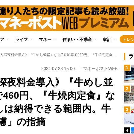
ア
ライフ
マネー
住まい・不動産
家計
トレ
《松屋が値上げ＆深夜料金導入》『牛めし並盛』なら7％加算で460円、『牛焼肉定食』なら900円…「牛めしは納得できる範囲内。牛定は薬味復活も考慮」の指摘
ラ
1
2024.07.28 15:00
マネーポストWEB
深夜料金導入》『牛めし並
2
460円、『牛焼肉定食』な
めしは納得できる範囲内。牛
3
慮」の指摘
4