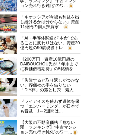
駅」ランキング】“中古マンシ
ョン売れ行き鈍化”のワ…
「キオクシアが今後も利益を出
し続けるかは分からない」資産
11億円の個人投資家…
「AI・半導体関連が“本命”であ
ることに変わりはない」資産20
億円超の90歳現役トレ…
《200万円→資産10億円超の
DAIBOUCHOU氏が「年末まで
に株価倍増期待」の5銘柄を…
「失敗すると取り返しがつかな
い」葬儀社の手を借りない
「DIY葬」の落とし穴 素人
に…
ドライアイスを使わず遺体を保
つ「エンバーミング」が日本で
も普及 1～2週間は…
【大阪の不動産価格「危ない
駅」ランキング】“中古マンシ
ョン売れ行き鈍化”のワー…