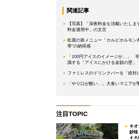
関連記事
【写真】「深夜料金を頂戴いたしま
料金適用中」の文言
松屋の新メニュー「カルビホルモン丼
帯”の納得感
「100円アイスのイメージが…」 
識する「アイスにかける金額の壁」
ファミレスのドリンクバーを「絶対
「やり口が酷い…」大食いマニアが
注目TOPIC
キオ
妙味
える