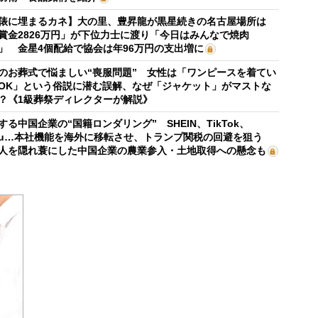
俵に埋まるカネ】大の里、豊昇龍が黒星続きの名古屋場所は
賞金2826万円」が下位力士に渡り「今日はみんなで焼肉
」 金星4個配給で協会は年96万円の支出増に
のお葬式で悩ましい“喪服問題” 女性は「ワンピースを着てい
OK」という俗説に潜む誤解、なぜ「ジャケット」がマストな
？《1級葬祭ディレクターが解説》
する中国企業の“国籍ロンダリング” SHEIN、TikTok、
mu…本社機能を海外に移転させ、トランプ関税の回避を狙う
人を隠れ蓑にした中国企業の農業参入・土地取得への懸念も