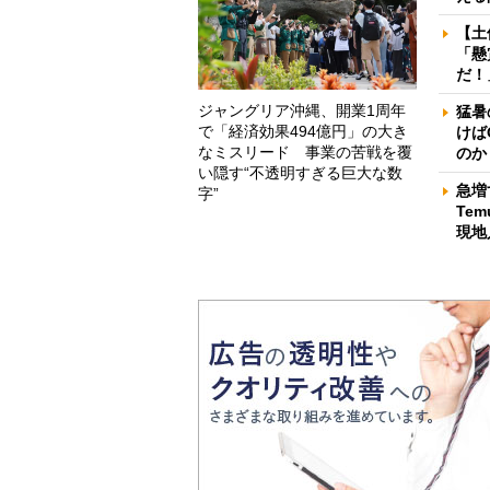
【土
「懸
だ！
ジャングリア沖縄、開業1周年
猛暑
で「経済効果494億円」の大き
けば
なミスリード 事業の苦戦を覆
のか
い隠す“不透明すぎる巨大な数
急増
字”
Te
現地