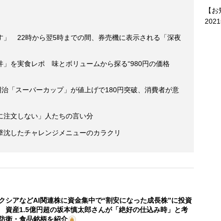
【お
202
す」 22時から翌5時までの間、券売機に表示される「深夜
」を実食レポ 味とボリュームから探る“980円の価格
明治「スーパーカップ」が値上げで180円突破、消費者が意
に注文しない」人たちの言い分
撃沈したチャレンジメニューのカラクリ
クシアなどAI関連株に資金集中で“割安になった成長株”に投資
 資産1.5億円超の坂本慎太郎さんが「絶好の仕込み時」と考
防衛・食品銘柄を紹介