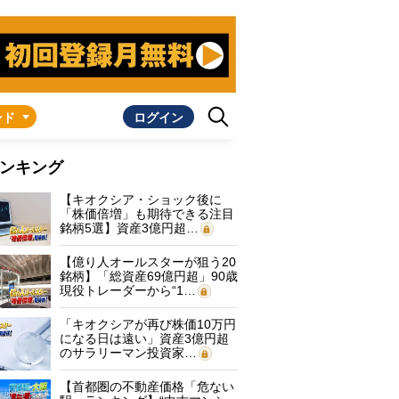
ンド
ログイン
ンキング
【キオクシア・ショック後に
「株価倍増」も期待できる注目
銘柄5選】資産3億円超…
【億り人オールスターが狙う20
銘柄】「総資産69億円超」90歳
現役トレーダーから“1…
「キオクシアが再び株価10万円
になる日は遠い」資産3億円超
のサラリーマン投資家…
【首都圏の不動産価格「危ない