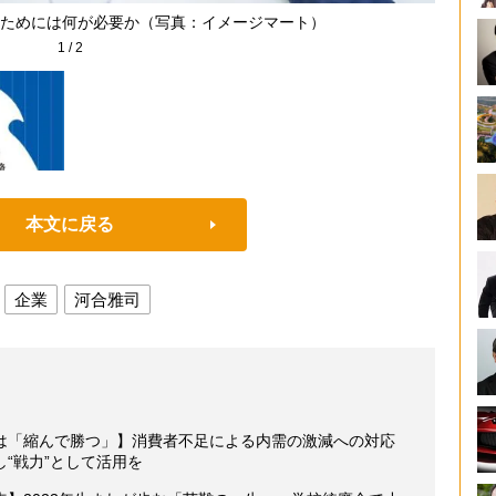
ためには何が必要か（写真：イメージマート）
1
/
2
本文に戻る
企業
河合雅司
は「縮んで勝つ」】消費者不足による内需の激減への対応
“戦力”として活用を