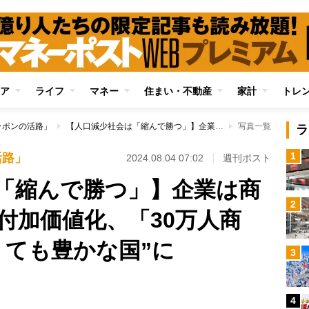
ア
ライフ
マネー
住まい・不動産
家計
トレ
ッポンの活路」
【人口減少社会は「縮んで勝つ」】企業は商品やサービスを高付加価値化、「30万人商圏」構築で“小さくても豊かな国”に
写真一覧
ラ
1
活路」
2024.08.04 07:02
週刊ポスト
「縮んで勝つ」】企業は商
2
付加価値化、「30万人商
くても豊かな国”に
3
4
Loaded
: