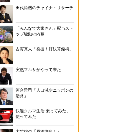
『縮んで勝つ 人口減少日本の活路』（小学館新書）
田代尚機のチャイナ・リサーチ
「みんなで大家さん」配当スト
ップ騒動の内幕
古賀真人「発掘！好決算銘柄」
突然マルサがやって来た！
河合雅司「人口減少ニッポンの
活路」
快適クルマ生活 乗ってみた、
使ってみた
大竹聡の「昼酒御免！」