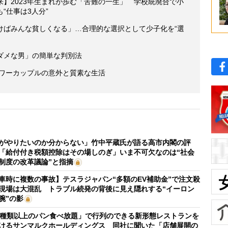
】2023年生まれが歩む「苦難の一生」 学校統廃合で小
“仕事は3人分”
けばみんな貧しくなる」…合理的な選択として少子化を“選
ダメな男」の簡単な判別法
パワーカップルの意外と質素な生活
がやりたいのか分からない」竹中平蔵氏が語る高市内閣の評
「給付付き税額控除はその場しのぎ」いま不可欠なのは“社会
制度の改革議論”と指摘
車時に複数の事故】テスラジャパン“多額のEV補助金”で注文殺
現場は大混乱 トラブル続発の背後に見え隠れする“イーロン
腕”の影
0種類以上のパン食べ放題」で行列のできる新形態レストランを
けるサンマルクホールディングス 同社に聞いた「店舗展開の