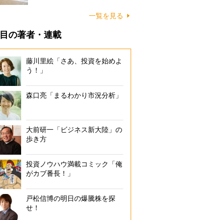
に…
一覧を見る
目の著者・連載
藤川里絵「さあ、投資を始めよ
う！」
森口亮「まるわかり市況分析」
大前研一「ビジネス新大陸」の
歩き方
投資ノウハウ満載コミック「俺
がカブ番長！」
戸松信博の明日の爆騰株を探
せ！