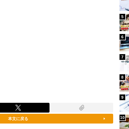
96.31%
5
6
7
8
9
10
本文に戻る