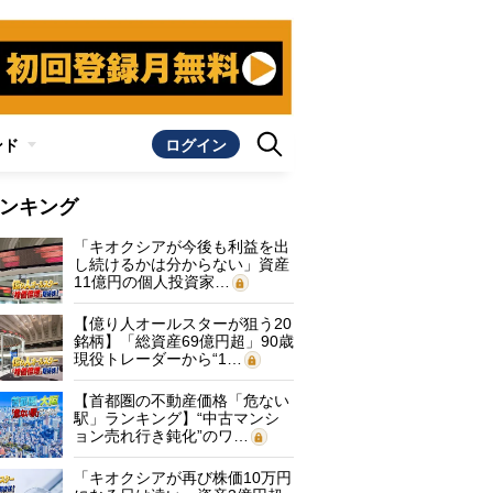
ンド
ログイン
ンキング
「キオクシアが今後も利益を出
し続けるかは分からない」資産
11億円の個人投資家…
【億り人オールスターが狙う20
銘柄】「総資産69億円超」90歳
現役トレーダーから“1…
【首都圏の不動産価格「危ない
駅」ランキング】“中古マンシ
ョン売れ行き鈍化”のワ…
「キオクシアが再び株価10万円