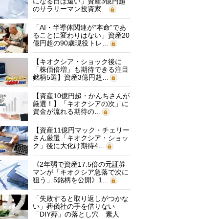
になる日は遠い」資産3億円超
のサラリーマン投資家…
「AI・半導体関連が“本命”であ
ることに変わりはない」資産20
億円超の90歳現役トレ…
【キオクシア・ショック後に
「株価倍増」も期待できる注目
銘柄5選】資産3億円超…
【資産10億円超・かんちさんが
厳選！】「キオクシアの次」に
資金が流れる期待の…
【資産11億円マック・チェリー
さん厳選「キオクシア・ショッ
ク」後に大化け期待4…
《2年弱で資産17.5倍の元証券
マンが「キオクシア急落で次に
狙う」5銘柄を公開》1…
「失敗すると取り返しがつかな
い」葬儀社の手を借りない
「DIY葬」の落とし穴 素人