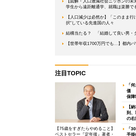
【図解・人口激減社会ニッポンの未来
学生から遠距離通学、就職は楽勝でも
【人口減少は必然か】「このまま行
択”している先進国の人々
結構当たる？ 「結婚して良い男・
【世帯年収1700万円でも…】都内
注目TOPIC
「何
価 
保障
【納
到、
の右
【75歳をすぎたらやめること】
「3
ベストセラー『定年後』著者・
手掛