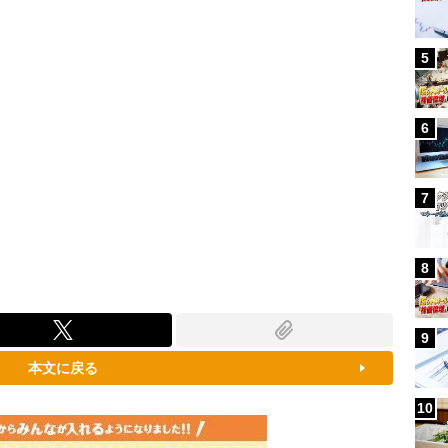
5
6
7
8
9
本文に戻る
10