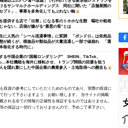
0種類以上のパン食べ放題」で行列のできる新形態レストランを
けるサンマルクホールディングス 同社に聞いた「店舗展開の
セプト」、事業を多角化してもぶれない軸
を提供する店で「出禁」になる客のトホホな生態 嘔吐や粗相
じゃない、店側が嫌がる“最悪の客”とは
生に人気の「シール流通事情」に変調 「ボンドロ」は依然品
態が続くが、模倣品や類似品が大量流通し一部で値崩れ 「選
本格化する時代に」
する中国企業の“国籍ロンダリング” SHEIN、TikTok、
mu…本社機能を海外に移転させ、トランプ関税の回避を狙う
人を隠れ蓑にした中国企業の農業参入・土地取得への懸念も
も投資の参考にしていただくためのものであり、実際の投資に
て行って下さいますよう、お願い致します。 当サイトの掲載
載される全ての情報の正確性を保証するものではありません。
等の保証は一切行っておりませんので、予めご了承下さい。