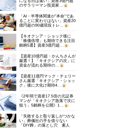
になる日は遠い」資産3億円超
のサラリーマン投資家…
「AI・半導体関連が“本命”であ
ることに変わりはない」資産20
億円超の90歳現役トレ…
【キオクシア・ショック後に
「株価倍増」も期待できる注目
銘柄5選】資産3億円超…
【資産10億円超・かんちさんが
厳選！】「キオクシアの次」に
資金が流れる期待の…
【資産11億円マック・チェリー
さん厳選「キオクシア・ショッ
ク」後に大化け期待4…
《2年弱で資産17.5倍の元証券
マンが「キオクシア急落で次に
狙う」5銘柄を公開》1…
「失敗すると取り返しがつかな
い」葬儀社の手を借りない
「DIY葬」の落とし穴 素人