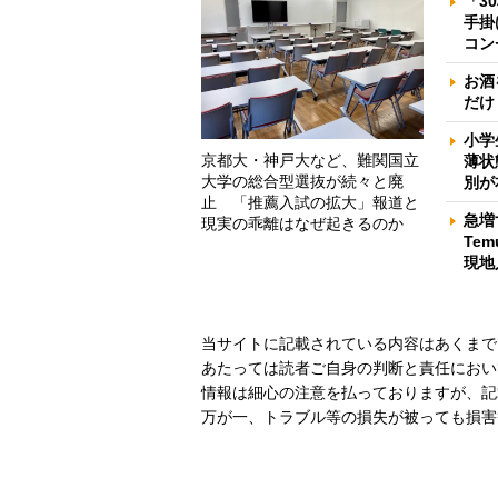
「3
手掛
コン
お酒
だけ
小学
京都大・神戸大など、難関国立
薄状
大学の総合型選抜が続々と廃
別が
止 「推薦入試の拡大」報道と
急増
現実の乖離はなぜ起きるのか
Te
現地
当サイトに記載されている内容はあくまで
あたっては読者ご自身の判断と責任におい
情報は細心の注意を払っておりますが、記
万が一、トラブル等の損失が被っても損害