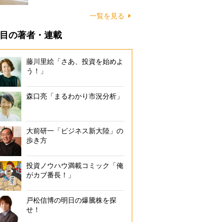
に…
一覧を見る
目の著者・連載
藤川里絵「さあ、投資を始めよ
う！」
森口亮「まるわかり市況分析」
大前研一「ビジネス新大陸」の
歩き方
投資ノウハウ満載コミック「俺
がカブ番長！」
戸松信博の明日の爆騰株を探
せ！