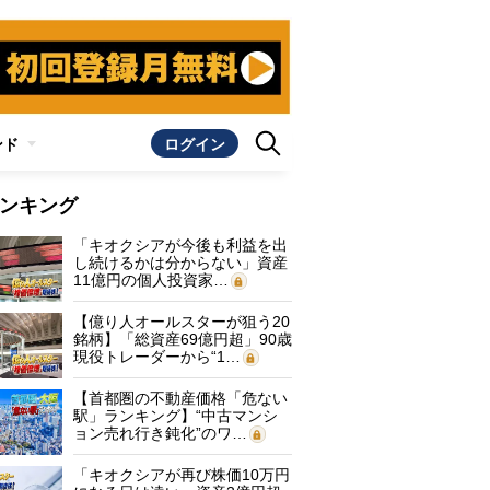
ンド
ログイン
ンキング
「キオクシアが今後も利益を出
し続けるかは分からない」資産
11億円の個人投資家…
【億り人オールスターが狙う20
銘柄】「総資産69億円超」90歳
現役トレーダーから“1…
【首都圏の不動産価格「危ない
駅」ランキング】“中古マンシ
ョン売れ行き鈍化”のワ…
「キオクシアが再び株価10万円