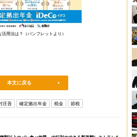
得な活用法は？（パンフレットより）
本文に戻る
村庄吾
確定拠出年金
税金
節税