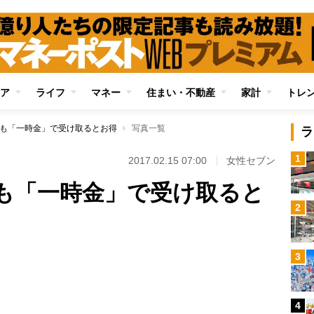
ア
ライフ
マネー
住まい・不動産
家計
トレ
よりも「一時金」で受け取るとお得
写真一覧
ラ
1
2017.02.15 07:00
女性セブン
りも「一時金」で受け取ると
2
3
Loaded
:
100.00%
4