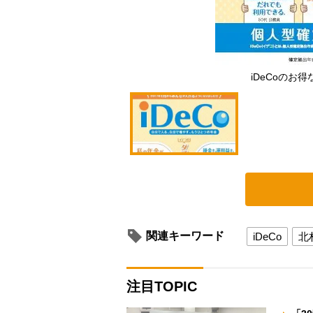
iDeCoのお
関連キーワード
iDeCo
北
注目TOPIC