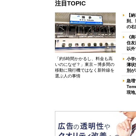
注目TOPIC
【納
到、
の右
《商
住友
以外
「約5時間かかるし、料金も高
小学
いのになぜ？」東京～博多間の
薄状
移動に飛行機ではなく新幹線を
別が
選ぶ人の事情
急増
Te
現地