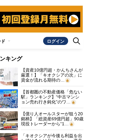
ンド
ログイン
ンキング
【資産10億円超・かんちさんが
厳選！】「キオクシアの次」に
資金が流れる期待の…
【首都圏の不動産価格「危ない
駅」ランキング】“中古マンシ
ョン売れ行き鈍化”のワ…
【億り人オールスターが狙う20
銘柄】「総資産69億円超」90歳
現役トレーダーから“1…
「キオクシアが今後も利益を出