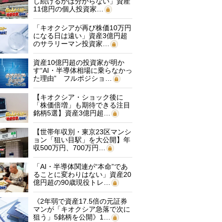
し続けるかは分からない」資産
11億円の個人投資家…
「キオクシアが再び株価10万円
になる日は遠い」資産3億円超
のサラリーマン投資家…
資産10億円超の投資家が明か
す“AI・半導体相場に乗らなかっ
た理由” フルポジショ…
【キオクシア・ショック後に
「株価倍増」も期待できる注目
銘柄5選】資産3億円超…
【世帯年収別・東京23区マンシ
ョン「狙い目駅」を大公開】年
収500万円、700万円…
「AI・半導体関連が“本命”であ
ることに変わりはない」資産20
億円超の90歳現役トレ…
《2年弱で資産17.5倍の元証券
マンが「キオクシア急落で次に
狙う」5銘柄を公開》1…