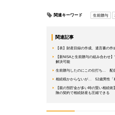
関連キーワード
生前贈与
関連記事
【表】財産目録の作成、遺言書の作
【新NISAと生前贈与の組み合わせ】
解決可能
生前贈与したのにこの仕打ち… 配
相続税かからないが… 52歳男性
【親の預貯金が多い時の賢い相続術
険の契約で相続財産も圧縮できる