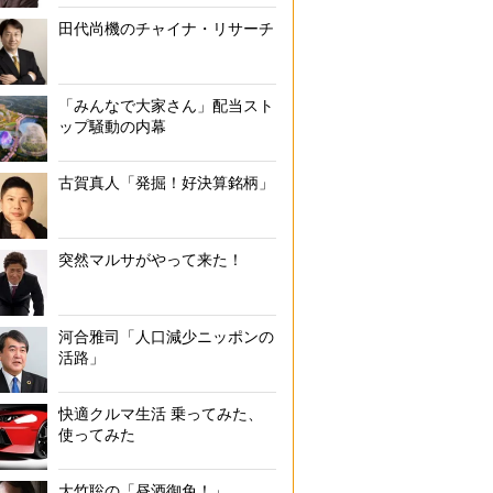
田代尚機のチャイナ・リサーチ
「みんなで大家さん」配当スト
ップ騒動の内幕
古賀真人「発掘！好決算銘柄」
突然マルサがやって来た！
河合雅司「人口減少ニッポンの
活路」
快適クルマ生活 乗ってみた、
使ってみた
大竹聡の「昼酒御免！」