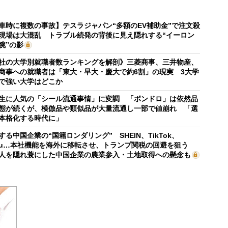
車時に複数の事故】テスラジャパン“多額のEV補助金”で注文殺
現場は大混乱 トラブル続発の背後に見え隠れする“イーロン
腕”の影
社の大学別就職者数ランキングを解剖》三菱商事、三井物産、
商事への就職者は「東大・早大・慶大で約6割」の現実 3大学
で強い大学はどこか
生に人気の「シール流通事情」に変調 「ボンドロ」は依然品
態が続くが、模倣品や類似品が大量流通し一部で値崩れ 「選
本格化する時代に」
する中国企業の“国籍ロンダリング” SHEIN、TikTok、
mu…本社機能を海外に移転させ、トランプ関税の回避を狙う
人を隠れ蓑にした中国企業の農業参入・土地取得への懸念も