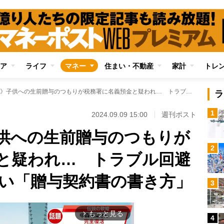
ア
ライフ
マネー
住まい・不動産
家計
トレ
《相続税対策》子供への生前贈与のつもりが税務署に名義預金と疑われ… トラブル回避のために欠かせない「贈与契約書の書き方」
ラ
1
2024.09.09 15:00
週刊ポスト
供への生前贈与のつもりが
2
と疑われ… トラブル回避
い「贈与契約書の書き方」
3
もっと見る
arrow_forward_ios
4