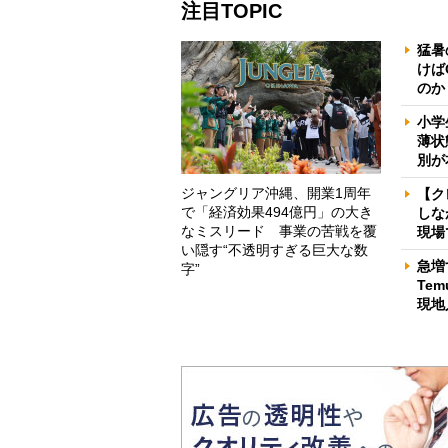
注目TOPIC
猛暑
けば
のか
小学
薄状
別が
ジャングリア沖縄、開業1周年
【ク
で「経済効果494億円」の大き
しな
なミスリード 事業の苦戦を覆
現場
い隠す“不透明すぎる巨大な数
急増
字”
Te
現地