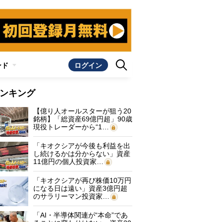
ンド
ログイン
ンキング
【億り人オールスターが狙う20
銘柄】「総資産69億円超」90歳
現役トレーダーから“1…
「キオクシアが今後も利益を出
し続けるかは分からない」資産
11億円の個人投資家…
「キオクシアが再び株価10万円
になる日は遠い」資産3億円超
のサラリーマン投資家…
「AI・半導体関連が“本命”であ