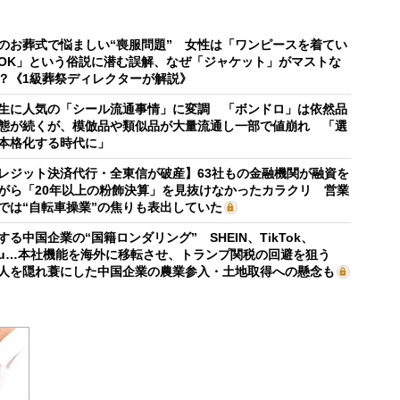
のお葬式で悩ましい“喪服問題” 女性は「ワンピースを着てい
OK」という俗説に潜む誤解、なぜ「ジャケット」がマストな
？《1級葬祭ディレクターが解説》
生に人気の「シール流通事情」に変調 「ボンドロ」は依然品
態が続くが、模倣品や類似品が大量流通し一部で値崩れ 「選
本格化する時代に」
レジット決済代行・全東信が破産】63社もの金融機関が融資を
がら「20年以上の粉飾決算」を見抜けなかったカラクリ 営業
では“自転車操業”の焦りも表出していた
する中国企業の“国籍ロンダリング” SHEIN、TikTok、
mu…本社機能を海外に移転させ、トランプ関税の回避を狙う
人を隠れ蓑にした中国企業の農業参入・土地取得への懸念も