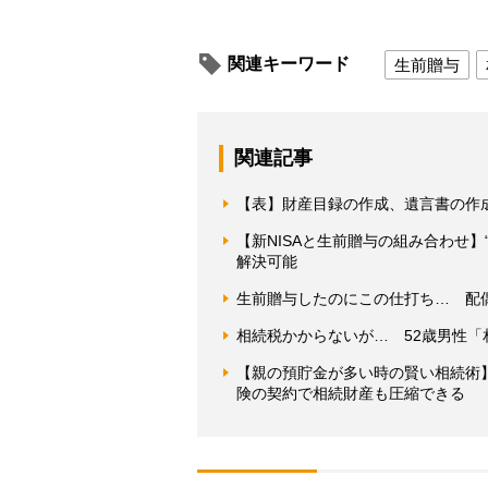
関連キーワード
生前贈与
関連記事
【表】財産目録の作成、遺言書の作
【新NISAと生前贈与の組み合わせ】
解決可能
生前贈与したのにこの仕打ち… 配
相続税かからないが… 52歳男性
【親の預貯金が多い時の賢い相続術
険の契約で相続財産も圧縮できる