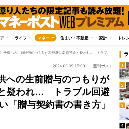
ア
ライフ
マネー
住まい・不動産
家計
トレ
《相続税対策》子供への生前贈与のつもりが税務署に名義預金と疑われ… トラブル回避のために欠かせない「贈与契約書の書き方」
ラ
1
2024.09.09 15:00
週刊ポスト
供への生前贈与のつもりが
2
と疑われ… トラブル回避
い「贈与契約書の書き方」
3
Loaded
:
100.00%
/
4