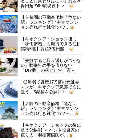
ることに変わりはない」資産20
億円超の90歳現役トレ…
【首都圏の不動産価格「危ない
駅」ランキング】“中古マンシ
ョン売れ行き鈍化”のワ…
【キオクシア・ショック後に
「株価倍増」も期待できる注目
銘柄5選】資産3億円超…
「失敗すると取り返しがつかな
い」葬儀社の手を借りない
「DIY葬」の落とし穴 素人
に…
《2年弱で資産17.5倍の元証券
マンが「キオクシア急落で次に
狙う」5銘柄を公開》1…
【大阪の不動産価格「危ない
駅」ランキング】“中古マンシ
ョン売れ行き鈍化”のワー…
【キオクシア・ショックの後に
狙う5銘柄】イベント投資家の
億り人・羽根英樹氏が…