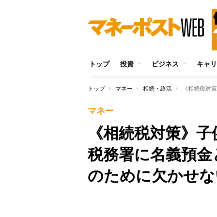
トップ
投資
ビジネス
キャリ
トップ
マネー
相続・終活
マネー
《相続税対策》子
税務署に名義預金
のために欠かせな
Unmute