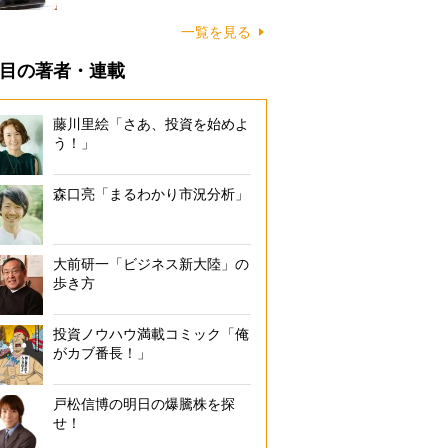
一覧を見る
目の著者・連載
藤川里絵「さあ、投資を始めよ
う！」
森口亮「まるわかり市況分析」
大前研一「ビジネス新大陸」の
歩き方
投資ノウハウ満載コミック「俺
がカブ番長！」
戸松信博の明日の爆騰株を探
せ！