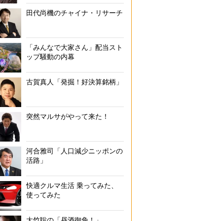
田代尚機のチャイナ・リサーチ
「みんなで大家さん」配当スト
ップ騒動の内幕
古賀真人「発掘！好決算銘柄」
突然マルサがやって来た！
河合雅司「人口減少ニッポンの
活路」
快適クルマ生活 乗ってみた、
使ってみた
大竹聡の「昼酒御免！」