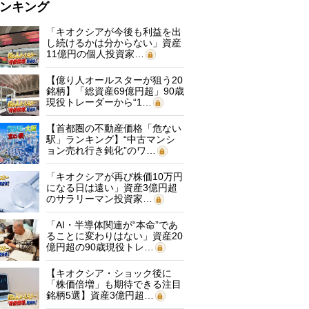
ンキング
「キオクシアが今後も利益を出
し続けるかは分からない」資産
11億円の個人投資家…
【億り人オールスターが狙う20
銘柄】「総資産69億円超」90歳
現役トレーダーから“1…
【首都圏の不動産価格「危ない
駅」ランキング】“中古マンシ
ョン売れ行き鈍化”のワ…
「キオクシアが再び株価10万円
になる日は遠い」資産3億円超
のサラリーマン投資家…
「AI・半導体関連が“本命”であ
ることに変わりはない」資産20
億円超の90歳現役トレ…
【キオクシア・ショック後に
「株価倍増」も期待できる注目
銘柄5選】資産3億円超…