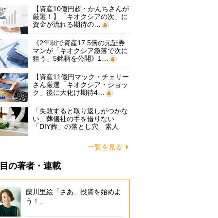
【資産10億円超・かんちさんが
厳選！】「キオクシアの次」に
資金が流れる期待の…
《2年弱で資産17.5倍の元証券
マンが「キオクシア急落で次に
狙う」5銘柄を公開》1…
【資産11億円マック・チェリー
さん厳選「キオクシア・ショッ
ク」後に大化け期待4…
「失敗すると取り返しがつかな
い」葬儀社の手を借りない
「DIY葬」の落とし穴 素人
に…
一覧を見る
目の著者・連載
藤川里絵「さあ、投資を始めよ
う！」