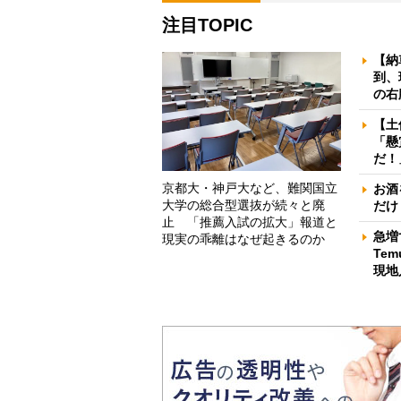
注目TOPIC
【納
到、
の右
【土
「懸
だ！
京都大・神戸大など、難関国立
お酒
大学の総合型選抜が続々と廃
だけ
止 「推薦入試の拡大」報道と
急増
現実の乖離はなぜ起きるのか
Te
現地