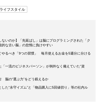
ライフスタイル
しないのか】「先延ばし」は脳にプログラミングされた「ク
能的な古い脳」の怠惰に負けやすい
ぐやるべき「9つの習慣」 毎月使えるお金を5週分に分ける
た「一流のビジネスパーソン」が例外なく備えていた“資
 脳の“選ぶ力”をどう鍛えるか
した“永守イズム”と「物品購入に5回値切り」等の社内ル