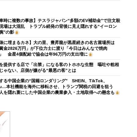
車時に複数の事故】テスラジャパン“多額のEV補助金”で注文殺
現場は大混乱 トラブル続発の背後に見え隠れする“イーロン
腕”の影
俵に埋まるカネ】大の里、豊昇龍が黒星続きの名古屋場所は
賞金2826万円」が下位力士に渡り「今日はみんなで焼肉
」 金星4個配給で協会は年96万円の支出増に
を提供する店で「出禁」になる客のトホホな生態 嘔吐や粗相
じゃない、店側が嫌がる“最悪の客”とは
する中国企業の“国籍ロンダリング” SHEIN、TikTok、
mu…本社機能を海外に移転させ、トランプ関税の回避を狙う
人を隠れ蓑にした中国企業の農業参入・土地取得への懸念も