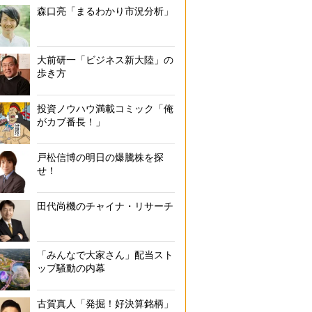
森口亮「まるわかり市況分析」
大前研一「ビジネス新大陸」の
歩き方
投資ノウハウ満載コミック「俺
がカブ番長！」
戸松信博の明日の爆騰株を探
せ！
田代尚機のチャイナ・リサーチ
「みんなで大家さん」配当スト
ップ騒動の内幕
古賀真人「発掘！好決算銘柄」