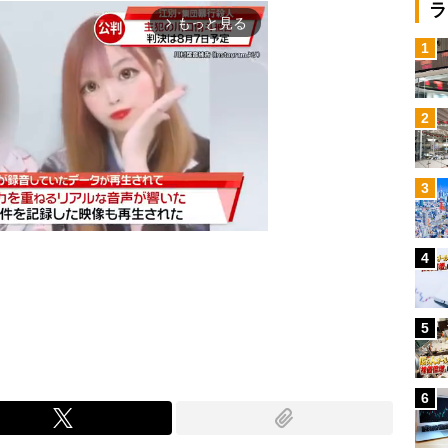
ラ
もっと見る
arrow_forward_ios
1
2
3
4
Mute
5
6