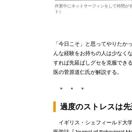
作業中にネットサーフィンをして時間が
ト）
「今日こそ」と思ってやりたか
んな経験をお持ちの人は少なく
すれば先延ばしグセを克服でき
医の菅原道仁氏が解説する。
＊ ＊ ＊
過度のストレスは先
イギリス・シェフィールド大学の
医学誌『Journal of Behavio