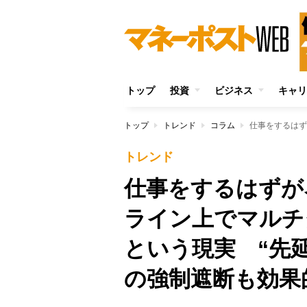
トップ
投資
ビジネス
キャリ
トップ
トレンド
コラム
トレンド
仕事をするはずが
ライン上でマルチ
という現実 “先延
の強制遮断も効果