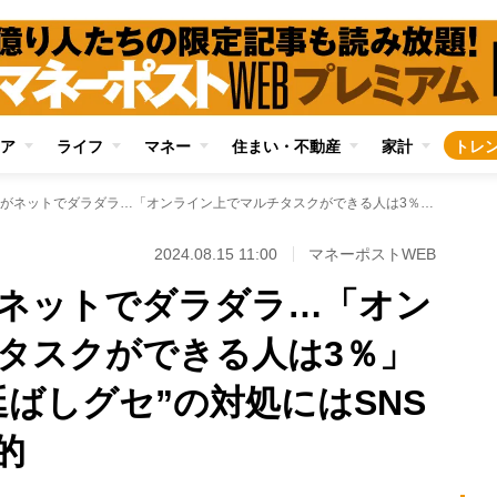
ア
ライフ
マネー
住まい・不動産
家計
トレ
仕事をするはずがネットでダラダラ…「オンライン上でマルチタスクができる人は3％」という現実 “先延ばしグセ”の対処にはSNSの強制遮断も効果的
2024.08.15 11:00
マネーポストWEB
ネットでダラダラ…「オン
タスクができる人は3％」
ばしグセ”の対処にはSNS
的