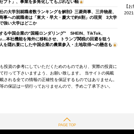
セプト」、事業を多角化してもぶれない軸
【お
社の大学別就職者数ランキングを解剖》三菱商事、三井物産、
202
商事への就職者は「東大・早大・慶大で約6割」の現実 3大学
で強い大学はどこか
する中国企業の“国籍ロンダリング” SHEIN、TikTok、
mu…本社機能を海外に移転させ、トランプ関税の回避を狙う
人を隠れ蓑にした中国企業の農業参入・土地取得への懸念も
も投資の参考にしていただくためのものであり、実際の投資に
て行って下さいますよう、お願い致します。 当サイトの掲載
載される全ての情報の正確性を保証するものではありません。
等の保証は一切行っておりませんので、予めご了承下さい。
PAGE TOP