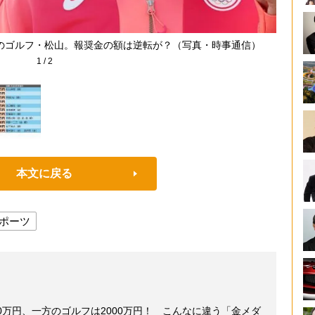
のゴルフ・松山。報奨金の額は逆転が？（写真・時事通信）
1
/
2
本文に戻る
ポーツ
0万円、一方のゴルフは2000万円！ こんなに違う「金メダ