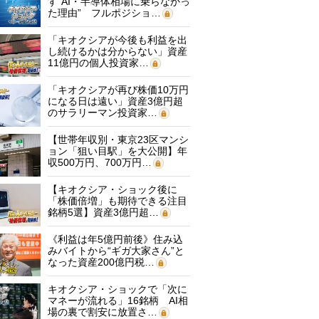
す“AI・半導体相場に乗らなかっ
た理由” フルポジショ…
「キオクシアが今後も利益を出
し続けるかは分からない」資産
11億円の個人投資家…
「キオクシアが再び株価10万円
になる日は遠い」資産3億円超
のサラリーマン投資家…
【世帯年収別・東京23区マンシ
ョン「狙い目駅」を大公開】年
収500万円、700万円…
【キオクシア・ショック後に
「株価倍増」も期待できる注目
銘柄5選】資産3億円超…
《利益は年5億円前後》住み込
みバイトから“ギガ大家さん”と
なった資産200億円税…
キオクシア・ショックで「次に
マネーが流れる」16銘柄 AI相
場の裏で割安に放置さ…