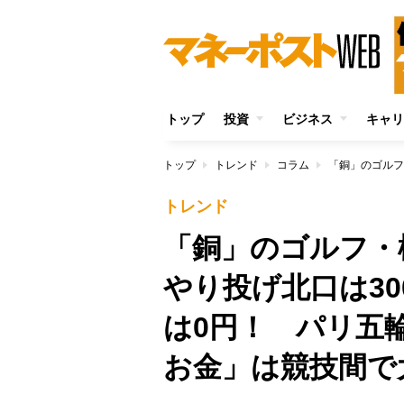
トップ
投資
ビジネス
キャリ
トップ
トレンド
コラム
トレンド
「銅」のゴルフ・
やり投げ北口は3
は0円！ パリ五
お金」は競技間で