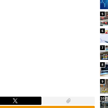
Loaded
:
100.00%
5
6
7
8
9
10