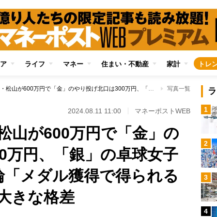
ア
ライフ
マネー
住まい・不動産
家計
トレ
「銅」のゴルフ・松山が600万円で「金」のやり投げ北口は300万円、「銀」の卓球女子は0円！ パリ五輪「メダル獲得で得られるお金」は競技間で大きな格差
写真一覧
ラ
1
2024.08.11 11:00
マネーポストWEB
松山が600万円で「金」の
2
00万円、「銀」の卓球女子
輪「メダル獲得で得られる
3
大きな格差
4