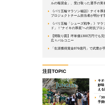
ルの報奨金」、受け取った選手の実
《パリ五輪マラソン秘話》ナイキ厚
プロジェクトチーム担当者が明かす
《パリ五輪「シューズ戦争」》マラ
ド」！“ナイキの厚底”への対抗プロ
【間取り図】坪単価1300万円でも完
広々バルコニー
「生涯獲得賞金876億円」で武豊が
注目TOPIC
キオ
妙味
える
「3
手掛