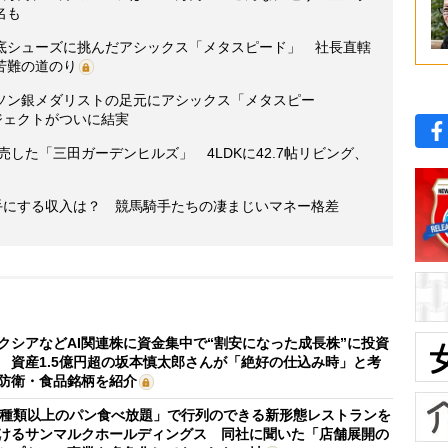
名も
底シューズに挑んだアシックス「メタスピード」 社長直轄
苦難の道のり
ソン銀メダリストの足元にアシックス「メタスピー
ジェクトがついに結実
売した「三田ガーデンヒルズ」 4LDKに42.7帖リビング、
手にする収入は？ 競馬騎手たちの凄まじいマネー格差
クシアなどAI関連株に資金集中で“割安になった成長株”に投資
 資産1.5億円超の坂本慎太郎さんが「絶好の仕込み時」と考
防衛・食品銘柄を紹介
0種類以上のパン食べ放題」で行列のできる新形態レストランを
けるサンマルクホールディングス 同社に聞いた「店舗展開の