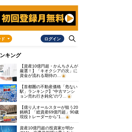
ンド
ログイン
ンキング
【資産10億円超・かんちさんが
厳選！】「キオクシアの次」に
資金が流れる期待の…
【首都圏の不動産価格「危ない
駅」ランキング】“中古マンシ
ョン売れ行き鈍化”のワ…
【億り人オールスターが狙う20
銘柄】「総資産69億円超」90歳
現役トレーダーから“1…
資産10億円超の投資家が明か