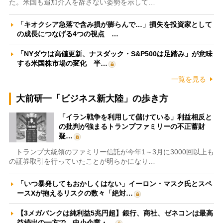
た。米国も追加介入を辞さない姿勢を示して…
「キオクシア急落で含み損が膨らんで…」損失を投資家として
の成長につなげる4つの視点 …
「NYダウは高値更新、ナスダック・S&P500は足踏み」が意味
する米国株市場の変化 半…
一覧を見る
大前研一「ビジネス新大陸」の歩き方
「イラン戦争を利用して儲けている」利益相反と
の批判が強まるトランプファミリーの不正蓄財
疑…
トランプ大統領のファミリー信託が今年1～3月に3000回以上も
の証券取引を行っていたことが明らかになり…
「いつ暴発してもおかしくはない」イーロン・マスク氏とスペ
ースXが抱えるリスクの数々「絶対…
【3メガバンクは純利益5兆円超】銀行、商社、ゼネコンは最高
益続出の一方で、中小企業・…