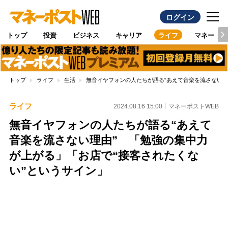
ログイン
トップ
投資
ビジネス
キャリア
ライフ
マネー
トップ
ライフ
生活
無音イヤフォンの人たちが語る“あえて音楽を流さない理
ライフ
2024.08.16 15:00
マネーポストWEB
無音イヤフォンの人たちが語る“あえて
音楽を流さない理由” 「勉強の集中力
が上がる」「お店で“接客されたくな
い”というサイン」
Loaded
:
100.00%
/
Unmute