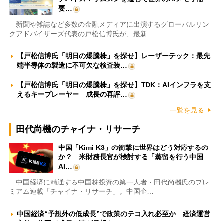
要…
新聞や雑誌など多数の金融メディアに出演するグローバルリン
クアドバイザーズ代表の戸松信博氏が、最新…
【戸松信博氏「明日の爆騰株」を探せ】レーザーテック：最先
端半導体の製造に不可欠な検査装…
【戸松信博氏「明日の爆騰株」を探せ】TDK：AIインフラを支
えるキープレーヤー 成長の再評…
一覧を見る
田代尚機のチャイナ・リサーチ
中国「Kimi K3」の衝撃に世界はどう対応するの
か？ 米財務長官が検討する「蒸留を行う中国
AI…
中国経済に精通する中国株投資の第一人者・田代尚機氏のプレ
ミアム連載「チャイナ・リサーチ」。中国企…
中国経済“予想外の低成長”で政策のテコ入れ必至か 経済運営