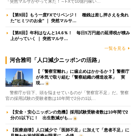
『突然マルサがやって来た！～FXで10億円稼い…
【第9回】もう一度FXでリベンジ！ 種銭は差し押さえを免れ
た”ヒミツのお金” ｜ 突然マルサ…
【第8回】年利はなんと14.6％！ 毎日5万円超の延滞税が積み
上がっていく ｜ 突然マルサ…
一覧を見る
河合雅司「人口減少ニッポンの活路」
【「警察官離れ」に歯止めはかかるか？】警察庁
が本気で取り組む「警察組織の構造改革」 実
現…
警察庁が目下、頭を悩ませているのが「警察官不足」だ。警察
官の採用試験の受験者数は10年間で2分の1以…
【安全・安心ニッポンの危機】採用試験受験者数は10年間で2
分の1以下に！ 出生数減がも…
【医療崩壊】人口減少で「医師不足」に加えて「患者不足」に
見舞われ地域医療が限界に 今後…