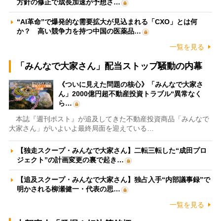
方針の修正で成長加速が予想さ…
“AI革命”で爆発的な需要拡大が見込まれる「CXO」とは何
か？ 高い競争力を持つ中国の医薬品…
一覧を見る
「みんなで大家さん」配当ストップ騒動の内幕
《ついに見えた問題の核心》「みんなで大家さ
ん」2000億円超不動産投資トラブル“異常なく
ら…
本誌『週刊ポスト』が追及してきた不動産投資商品「みんなで
大家さん」がいよいよ最終局面を迎えている…
【独走スクープ・みんなで大家さん】二転三転した“成田プロ
ジェクト”の計画変更の裏で起き…
【追及スクープ・みんなで大家さん】独占入手“内部議事録”で
明かされる柳瀬健一・代表の思…
一覧を見る