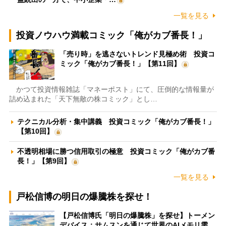
一覧を見る
投資ノウハウ満載コミック「俺がカブ番長！」
「売り時」を逃さないトレンド見極め術 投資コ
ミック「俺がカブ番長！」【第11回】
かつて投資情報雑誌「マネーポスト」にて、圧倒的な情報量が
詰め込まれた「天下無敵の株コミック」とし…
テクニカル分析・集中講義 投資コミック「俺がカブ番長！」
【第10回】
不透明相場に勝つ信用取引の極意 投資コミック「俺がカブ番
長！」【第9回】
一覧を見る
戸松信博の明日の爆騰株を探せ！
【戸松信博氏「明日の爆騰株」を探せ】トーメン
デバイス：サムスンを通じて世界のAIメモリ需