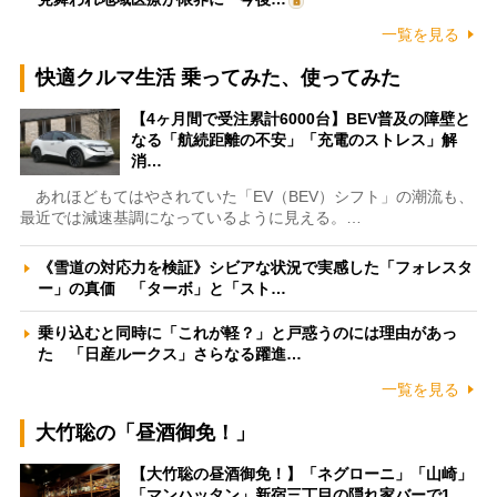
一覧を見る
快適クルマ生活 乗ってみた、使ってみた
【4ヶ月間で受注累計6000台】BEV普及の障壁と
なる「航続距離の不安」「充電のストレス」解
消…
あれほどもてはやされていた「EV（BEV）シフト」の潮流も、
最近では減速基調になっているように見える。…
《雪道の対応力を検証》シビアな状況で実感した「フォレスタ
ー」の真価 「ターボ」と「スト…
乗り込むと同時に「これが軽？」と戸惑うのには理由があっ
た 「日産ルークス」さらなる躍進…
一覧を見る
大竹聡の「昼酒御免！」
【大竹聡の昼酒御免！】「ネグローニ」「山崎」
「マンハッタン」新宿三丁目の隠れ家バーで1…