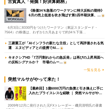
古賀真人「発掘！好決算銘柄」
《株価34％急落のワークマンに特大反転の期待》
6月の売上低迷を吹き飛ばす第1四半期決算、…
6月3日に8330円をつけたワークマン（東証スタンダード・
7564）の株価は、わずか1カ月あまりで約34％下落…
三菱重工が「AIインフラの新たな主役」として再評価される気
運 エヌビディアとの提携でAI…
キオクシアHD「7万円割れからの急反発」は再びの上昇局面へ
の反転シグナルか？ 市場のムー…
一覧を見る
突然マルサがやって来た！
【最終回】1億6000万円の負債と引き換えに手に
入れたプライスレスな経験 ｜ 突然マルサがや…
2009年12月に発行された元FXトレーダー・磯貝清明氏の著書