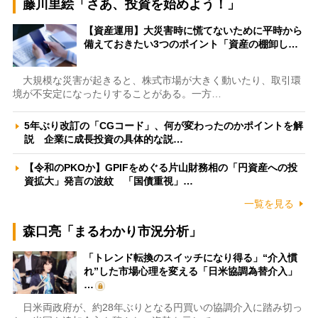
藤川里絵「さあ、投資を始めよう！」
【資産運用】大災害時に慌てないために平時から
備えておきたい3つのポイント「資産の棚卸し…
大規模な災害が起きると、株式市場が大きく動いたり、取引環
境が不安定になったりすることがある。一方…
5年ぶり改訂の「CGコード」、何が変わったのかポイントを解
説 企業に成長投資の具体的な説…
【令和のPKOか】GPIFをめぐる片山財務相の「円資産への投
資拡大」発言の波紋 「国債重視」…
一覧を見る
森口亮「まるわかり市況分析」
「トレンド転換のスイッチになり得る」“介入慣
れ”した市場心理を変える「日米協調為替介入」
…
日米両政府が、約28年ぶりとなる円買いの協調介入に踏み切っ