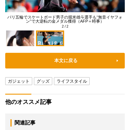
パリ五輪でスケートボード男子の堀米雄斗選手も“無音イヤフォ
ン”で大逆転の金メダル獲得（AFP＝時事）
2
/
2
本文に戻る
ガジェット
グッズ
ライフスタイル
他のオススメ記事
関連記事