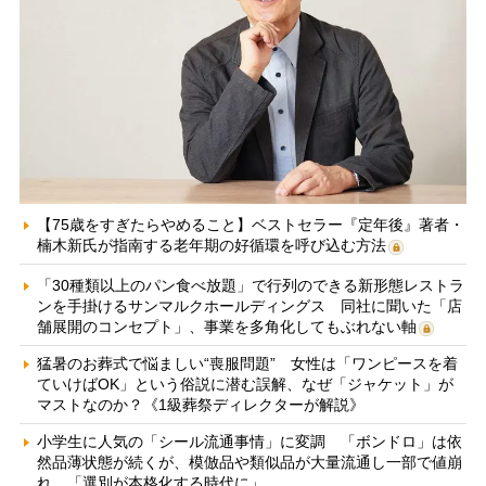
【75歳をすぎたらやめること】ベストセラー『定年後』著者・
楠木新氏が指南する老年期の好循環を呼び込む方法
「30種類以上のパン食べ放題」で行列のできる新形態レストラ
ンを手掛けるサンマルクホールディングス 同社に聞いた「店
舗展開のコンセプト」、事業を多角化してもぶれない軸
猛暑のお葬式で悩ましい“喪服問題” 女性は「ワンピースを着
ていけばOK」という俗説に潜む誤解、なぜ「ジャケット」が
マストなのか？《1級葬祭ディレクターが解説》
小学生に人気の「シール流通事情」に変調 「ボンドロ」は依
然品薄状態が続くが、模倣品や類似品が大量流通し一部で値崩
れ 「選別が本格化する時代に」