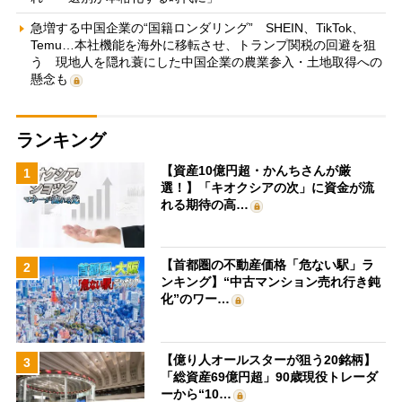
急増する中国企業の“国籍ロンダリング” SHEIN、TikTok、
Temu…本社機能を海外に移転させ、トランプ関税の回避を狙
う 現地人を隠れ蓑にした中国企業の農業参入・土地取得への
懸念も
ランキング
【資産10億円超・かんちさんが厳
1
選！】「キオクシアの次」に資金が流
れる期待の高…
【首都圏の不動産価格「危ない駅」ラ
2
ンキング】“中古マンション売れ行き鈍
化”のワー…
【億り人オールスターが狙う20銘柄】
3
「総資産69億円超」90歳現役トレーダ
ーから“10…