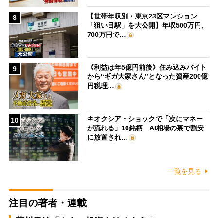
【世帯年収別・東京23区マンション
8
「狙い目駅」を大公開】年収500万円、
700万円で…
《利益は年5億円前後》住み込みバイト
9
から“ギガ大家さん”となった資産200億
円税理…
キオクシア・ショックで「次にマネー
10
が流れる」16銘柄 AI相場の裏で割安
に放置され…
一覧を見る
注目の著者・連載