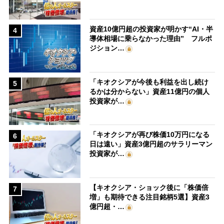
資産10億円超の投資家が明かす“AI・半
4
導体相場に乗らなかった理由” フルポ
ジション…
「キオクシアが今後も利益を出し続け
5
るかは分からない」資産11億円の個人
投資家が…
「キオクシアが再び株価10万円になる
6
日は遠い」資産3億円超のサラリーマン
投資家が…
【キオクシア・ショック後に「株価倍
7
増」も期待できる注目銘柄5選】資産3
億円超・…