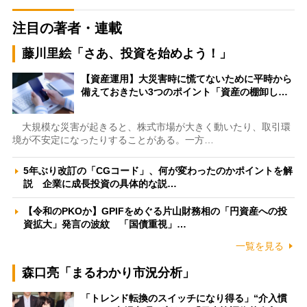
注目の著者・連載
藤川里絵「さあ、投資を始めよう！」
【資産運用】大災害時に慌てないために平時から
備えておきたい3つのポイント「資産の棚卸し…
大規模な災害が起きると、株式市場が大きく動いたり、取引環
境が不安定になったりすることがある。一方…
5年ぶり改訂の「CGコード」、何が変わったのかポイントを解
説 企業に成長投資の具体的な説…
【令和のPKOか】GPIFをめぐる片山財務相の「円資産への投
資拡大」発言の波紋 「国債重視」…
一覧を見る
森口亮「まるわかり市況分析」
「トレンド転換のスイッチになり得る」“介入慣