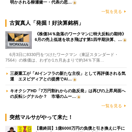
明かされる柳瀬健一・代表の思…
一覧を見る
古賀真人「発掘！好決算銘柄」
《株価34％急落のワークマンに特大反転の期待》
6月の売上低迷を吹き飛ばす第1四半期決算、…
6月3日に8330円をつけたワークマン（東証スタンダード・
7564）の株価は、わずか1カ月あまりで約34％下落…
三菱重工が「AIインフラの新たな主役」として再評価される気
運 エヌビディアとの提携でAI…
キオクシアHD「7万円割れからの急反発」は再びの上昇局面へ
の反転シグナルか？ 市場のムー…
一覧を見る
突然マルサがやって来た！
【最終回】1億6000万円の負債と引き換えに手に