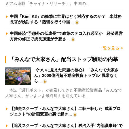
ミアム連載「チャイナ・リサーチ」。中国の…
中国「Kimi K3」の衝撃に世界はどう対応するのか？ 米財務
長官が検討する「蒸留を行う中国…
中国経済“予想外の低成長”で政策のテコ入れ必至か 経済運営
方針の修正で成長加速が予想さ…
一覧を見る
「みんなで大家さん」配当ストップ騒動の内幕
《ついに見えた問題の核心》「みんなで大家さ
ん」2000億円超不動産投資トラブル“異常なく
ら…
本誌『週刊ポスト』が追及してきた不動産投資商品「みんなで
大家さん」がいよいよ最終局面を迎えている…
【独走スクープ・みんなで大家さん】二転三転した“成田プロ
ジェクト”の計画変更の裏で起き…
【追及スクープ・みんなで大家さん】独占入手“内部議事録”で