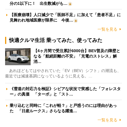
分の1以下に！ 出生数減がも…
【医療崩壊】人口減少で「医師不足」に加えて「患者不足」に
見舞われ地域医療が限界に 今後…
一覧を見る
快適クルマ生活 乗ってみた、使ってみた
【4ヶ月間で受注累計6000台】BEV普及の障壁と
なる「航続距離の不安」「充電のストレス」解
消…
あれほどもてはやされていた「EV（BEV）シフト」の潮流も、
最近では減速基調になっているように見える。…
《雪道の対応力を検証》シビアな状況で実感した「フォレスタ
ー」の真価 「ターボ」と「スト…
乗り込むと同時に「これが軽？」と戸惑うのには理由があっ
た 「日産ルークス」さらなる躍進…
一覧を見る