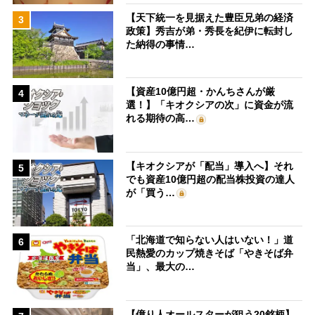
【天下統一を見据えた豊臣兄弟の経済
3
政策】秀吉が弟・秀長を紀伊に転封し
た納得の事情…
【資産10億円超・かんちさんが厳
4
選！】「キオクシアの次」に資金が流
れる期待の高…
【キオクシアが「配当」導入へ】それ
5
でも資産10億円超の配当株投資の達人
が「買う…
「北海道で知らない人はいない！」道
6
民熱愛のカップ焼きそば「やきそば弁
当」、最大の…
【億り人オールスターが狙う20銘柄】