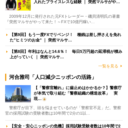
入れたプライスレスな経験 ｜ 突然マルサがや…
2009年12月に発行された元FXトレーダー・磯貝清明氏の著書
『突然マルサがやって来た！～FXで10億円稼い…
【第9回】もう一度FXでリベンジ！ 種銭は差し押さえを免れ
た”ヒミツのお金” ｜ 突然マルサ…
【第8回】年利はなんと14.6％！ 毎日5万円超の延滞税が積み
上がっていく ｜ 突然マルサ…
一覧を見る
河合雅司「人口減少ニッポンの活路」
【「警察官離れ」に歯止めはかかるか？】警察庁
が本気で取り組む「警察組織の構造改革」 実
現…
警察庁が目下、頭を悩ませているのが「警察官不足」だ。警察
官の採用試験の受験者数は10年間で2分の1以…
【安全・安心ニッポンの危機】採用試験受験者数は10年間で2