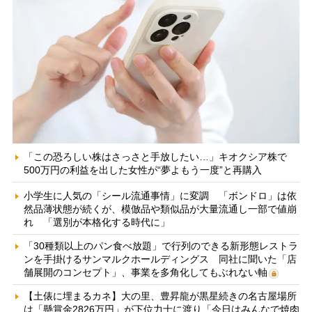
「この恐ろしい株はさっさと手放したい…」キオクシア株で
500万円の利益を出した女性が“夢よもう一度”と再購入
小学生に人気の「シール流通事情」に変調 「ボンドロ」は依
然品薄状態が続くが、模倣品や類似品が大量流通し一部で値崩
れ 「選別が本格化する時代に」
「30種類以上のパン食べ放題」で行列のできる新形態レストラ
ンを手掛けるサンマルクホールディングス 同社に聞いた「店
舗展開のコンセプト」、事業を多角化してもぶれない軸
【土俵に埋まるカネ】大の里、豊昇龍が黒星続きの名古屋場所
は「懸賞金2826万円」が下位力士に渡り「今日はみんなで焼肉