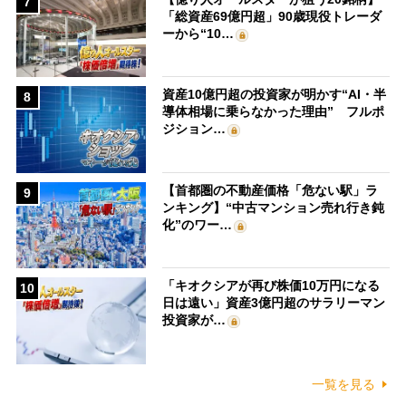
7
「総資産69億円超」90歳現役トレーダ
ーから“10…
資産10億円超の投資家が明かす“AI・半
8
導体相場に乗らなかった理由” フルポ
ジション…
【首都圏の不動産価格「危ない駅」ラ
9
ンキング】“中古マンション売れ行き鈍
化”のワー…
「キオクシアが再び株価10万円になる
10
日は遠い」資産3億円超のサラリーマン
投資家が…
一覧を見る