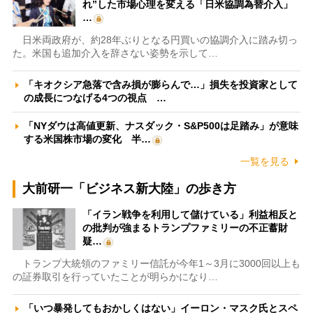
れ”した市場心理を変える「日米協調為替介入」
…
日米両政府が、約28年ぶりとなる円買いの協調介入に踏み切っ
た。米国も追加介入を辞さない姿勢を示して…
「キオクシア急落で含み損が膨らんで…」損失を投資家として
の成長につなげる4つの視点 …
「NYダウは高値更新、ナスダック・S&P500は足踏み」が意味
する米国株市場の変化 半…
一覧を見る
大前研一「ビジネス新大陸」の歩き方
「イラン戦争を利用して儲けている」利益相反と
の批判が強まるトランプファミリーの不正蓄財
疑…
トランプ大統領のファミリー信託が今年1～3月に3000回以上も
の証券取引を行っていたことが明らかになり…
「いつ暴発してもおかしくはない」イーロン・マスク氏とスペ