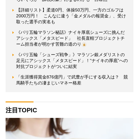
【詳細リスト】柔道0円、体操50万円、一方のゴルフは
2000万円！ こんなに違う「金メダルの報奨金」、受け
取った選手の実名も
《パリ五輪マラソン秘話》ナイキ厚底シューズに挑んだ
アシックス「メタスピード」 社長直轄プロジェクトチ
ーム担当者が明かす苦難の道のり
《パリ五輪「シューズ戦争」》マラソン銀メダリストの
足元にアシックス「メタスピード」！“ナイキの厚底”への
対抗プロジェクトがついに結実
「生涯獲得賞金876億円」で武豊が手にする収入は？ 競
馬騎手たちの凄まじいマネー格差
注目TOPIC