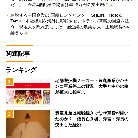
だ！」 金星4個配給で協会は年96万円の支出増に
急増する中国企業の“国籍ロンダリング” SHEIN、TikTok、
Temu…本社機能を海外に移転させ、トランプ関税の回避を狙
う 現地人を隠れ蓑にした中国企業の農業参入・土地取得への
懸念も
関連記事
ランキング
老舗遊技機メーカー・豊丸産業がパチ
1
ンコ事業停止の背景 大手と中小の格
差拡大に拍車…
豊臣兄弟は転戦続きでなぜ軍費が続い
2
たのか？ 信長亡き後、秀吉・秀長の
突出した経済…