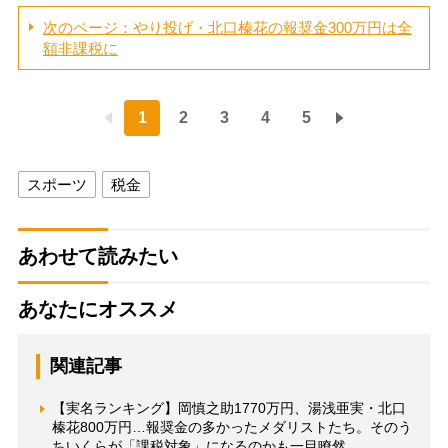
次のページ：やり投げ・北口榛花の報奨金300万円は全
額非課税に
1
2
3
4
5
スポーツ
税金
あわせて読みたい
あなたにオススメ
関連記事
【実名ランキング】岡慎之助1770万円、湯浅亜実・北口
榛花800万円…報奨金の多かったメダリストたち。そのう
ちいくらが「課税対象」になるのかも一目瞭然