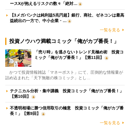
ースXが抱えるリスクの数々「絶対…
【3メガバンクは純利益5兆円超】銀行、商社、ゼネコンは最高
益続出の一方で、中小企業・…
一覧を見る
投資ノウハウ満載コミック「俺がカブ番長！」
「売り時」を逃さないトレンド見極め術 投資コ
ミック「俺がカブ番長！」【第11回】
かつて投資情報雑誌「マネーポスト」にて、圧倒的な情報量が
詰め込まれた「天下無敵の株コミック」とし…
テクニカル分析・集中講義 投資コミック「俺がカブ番長！」
【第10回】
不透明相場に勝つ信用取引の極意 投資コミック「俺がカブ番
長！」【第9回】
一覧を見る