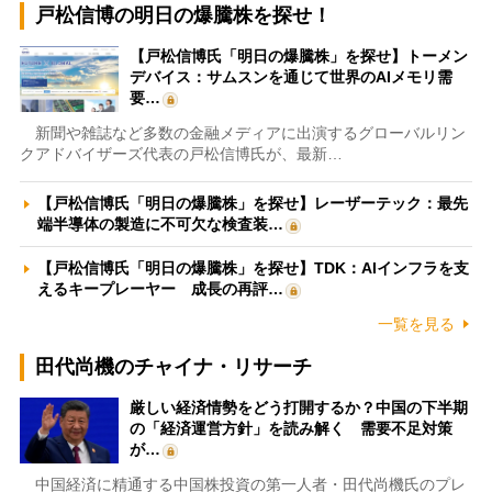
戸松信博の明日の爆騰株を探せ！
【戸松信博氏「明日の爆騰株」を探せ】トーメン
デバイス：サムスンを通じて世界のAIメモリ需
要…
新聞や雑誌など多数の金融メディアに出演するグローバルリン
クアドバイザーズ代表の戸松信博氏が、最新…
【戸松信博氏「明日の爆騰株」を探せ】レーザーテック：最先
端半導体の製造に不可欠な検査装…
【戸松信博氏「明日の爆騰株」を探せ】TDK：AIインフラを支
えるキープレーヤー 成長の再評…
一覧を見る
田代尚機のチャイナ・リサーチ
厳しい経済情勢をどう打開するか？中国の下半期
の「経済運営方針」を読み解く 需要不足対策
が…
中国経済に精通する中国株投資の第一人者・田代尚機氏のプレ