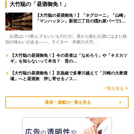
大竹聡の「昼酒御免！」
【大竹聡の昼酒御免！】「ネグローニ」「山崎」
「マンハッタン」新宿三丁目の隠れ家バーで1…
お酒はいつ飲んでもいいものだが、昼から飲むお酒にはまた格
別の味わいがある――。ライター・作家の大竹…
【大竹聡の昼酒御免！】今の若者は「なめろう」や「キヌカツ
ギ」を知らないって本当？ 昔の…
【大竹聡の昼酒御免！】京急線で多摩川越えて「川崎の大衆酒
場」へと昼酒旅 押し寄せるノス…
一覧を見る
著者・連載の一覧を見る