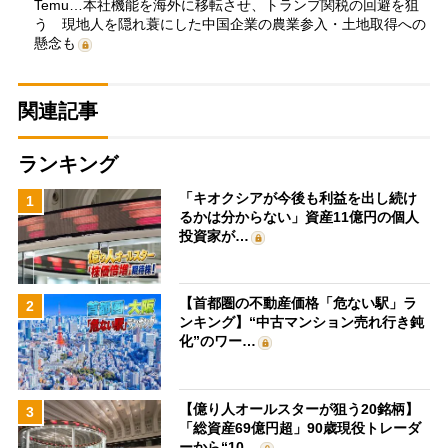
Temu…本社機能を海外に移転させ、トランプ関税の回避を狙
う 現地人を隠れ蓑にした中国企業の農業参入・土地取得への
懸念も
関連記事
ランキング
「キオクシアが今後も利益を出し続け
1
るかは分からない」資産11億円の個人
投資家が…
【首都圏の不動産価格「危ない駅」ラ
2
ンキング】“中古マンション売れ行き鈍
化”のワー…
【億り人オールスターが狙う20銘柄】
3
「総資産69億円超」90歳現役トレーダ
ーから“10…