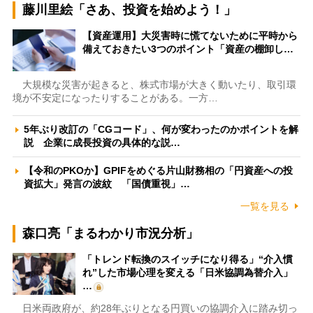
藤川里絵「さあ、投資を始めよう！」
【資産運用】大災害時に慌てないために平時から
備えておきたい3つのポイント「資産の棚卸し…
大規模な災害が起きると、株式市場が大きく動いたり、取引環
境が不安定になったりすることがある。一方…
5年ぶり改訂の「CGコード」、何が変わったのかポイントを解
説 企業に成長投資の具体的な説…
【令和のPKOか】GPIFをめぐる片山財務相の「円資産への投
資拡大」発言の波紋 「国債重視」…
一覧を見る
森口亮「まるわかり市況分析」
「トレンド転換のスイッチになり得る」“介入慣
れ”した市場心理を変える「日米協調為替介入」
…
日米両政府が、約28年ぶりとなる円買いの協調介入に踏み切っ