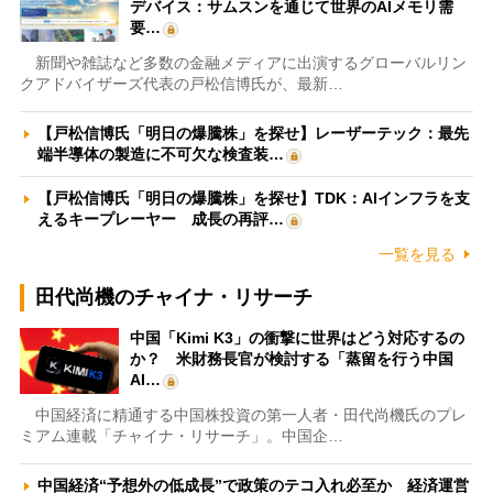
デバイス：サムスンを通じて世界のAIメモリ需
要…
新聞や雑誌など多数の金融メディアに出演するグローバルリン
クアドバイザーズ代表の戸松信博氏が、最新…
【戸松信博氏「明日の爆騰株」を探せ】レーザーテック：最先
端半導体の製造に不可欠な検査装…
【戸松信博氏「明日の爆騰株」を探せ】TDK：AIインフラを支
えるキープレーヤー 成長の再評…
一覧を見る
田代尚機のチャイナ・リサーチ
中国「Kimi K3」の衝撃に世界はどう対応するの
か？ 米財務長官が検討する「蒸留を行う中国
AI…
中国経済に精通する中国株投資の第一人者・田代尚機氏のプレ
ミアム連載「チャイナ・リサーチ」。中国企…
中国経済“予想外の低成長”で政策のテコ入れ必至か 経済運営