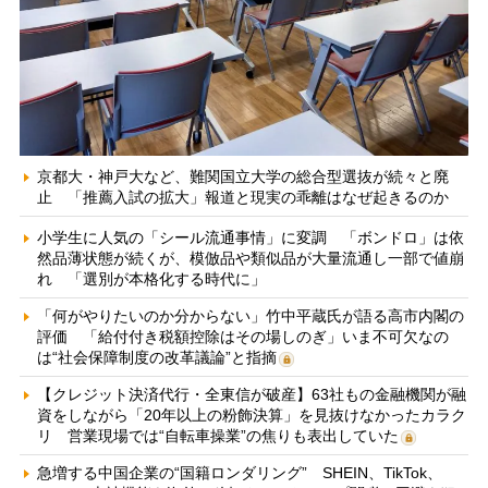
京都大・神戸大など、難関国立大学の総合型選抜が続々と廃
止 「推薦入試の拡大」報道と現実の乖離はなぜ起きるのか
小学生に人気の「シール流通事情」に変調 「ボンドロ」は依
然品薄状態が続くが、模倣品や類似品が大量流通し一部で値崩
れ 「選別が本格化する時代に」
「何がやりたいのか分からない」竹中平蔵氏が語る高市内閣の
評価 「給付付き税額控除はその場しのぎ」いま不可欠なの
は“社会保障制度の改革議論”と指摘
【クレジット決済代行・全東信が破産】63社もの金融機関が融
資をしながら「20年以上の粉飾決算」を見抜けなかったカラク
リ 営業現場では“自転車操業”の焦りも表出していた
急増する中国企業の“国籍ロンダリング” SHEIN、TikTok、