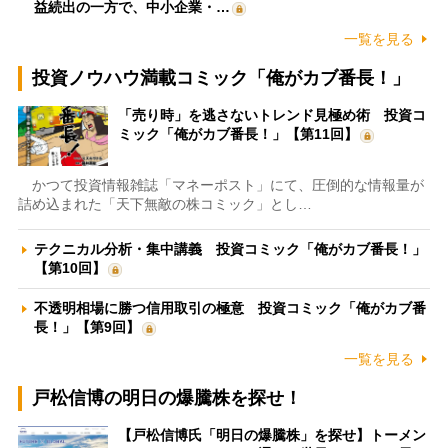
益続出の一方で、中小企業・…
一覧を見る
投資ノウハウ満載コミック「俺がカブ番長！」
「売り時」を逃さないトレンド見極め術 投資コ
ミック「俺がカブ番長！」【第11回】
かつて投資情報雑誌「マネーポスト」にて、圧倒的な情報量が
詰め込まれた「天下無敵の株コミック」とし…
テクニカル分析・集中講義 投資コミック「俺がカブ番長！」
【第10回】
不透明相場に勝つ信用取引の極意 投資コミック「俺がカブ番
長！」【第9回】
一覧を見る
戸松信博の明日の爆騰株を探せ！
【戸松信博氏「明日の爆騰株」を探せ】トーメン