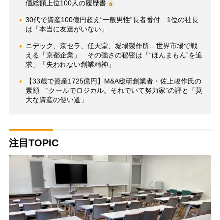
価総額上位100人の履歴書
30代で資産100億円超え“一般男性”長者番付 1位の社長
は「本当に友達がいない」
ニデック、京セラ、任天堂、堀場製作所…世界市場で戦
える「京都企業」 その強さの秘密は「“ほんまもん”を追
求」「失われない創業精神」
【33歳で資産1725億円】M&A総研創業者・佐上峻作氏の
素顔 “クールでロジカル。それでいて努力家”の評と「莫
大な資産の使い道」
注目TOPIC