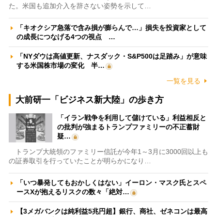
た。米国も追加介入を辞さない姿勢を示して…
「キオクシア急落で含み損が膨らんで…」損失を投資家として
の成長につなげる4つの視点 …
「NYダウは高値更新、ナスダック・S&P500は足踏み」が意味
する米国株市場の変化 半…
一覧を見る
大前研一「ビジネス新大陸」の歩き方
「イラン戦争を利用して儲けている」利益相反と
の批判が強まるトランプファミリーの不正蓄財
疑…
トランプ大統領のファミリー信託が今年1～3月に3000回以上も
の証券取引を行っていたことが明らかになり…
「いつ暴発してもおかしくはない」イーロン・マスク氏とスペ
ースXが抱えるリスクの数々「絶対…
【3メガバンクは純利益5兆円超】銀行、商社、ゼネコンは最高