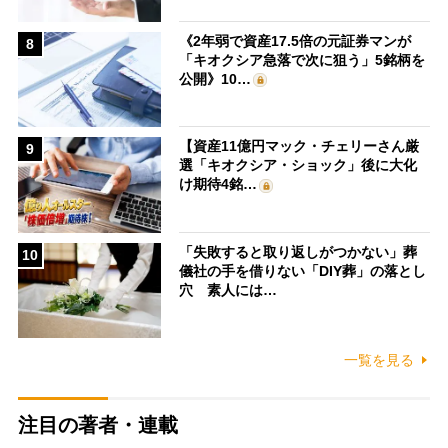
《2年弱で資産17.5倍の元証券マンが
8
「キオクシア急落で次に狙う」5銘柄を
公開》10…
【資産11億円マック・チェリーさん厳
9
選「キオクシア・ショック」後に大化
け期待4銘…
「失敗すると取り返しがつかない」葬
10
儀社の手を借りない「DIY葬」の落とし
穴 素人には…
一覧を見る
注目の著者・連載