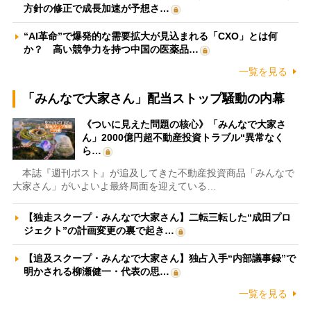
方針の修正で成長加速が予想さ…
“AI革命”で爆発的な需要拡大が見込まれる「CXO」とは何
か？ 高い競争力を持つ中国の医薬品…
一覧を見る
「みんなで大家さん」配当ストップ騒動の内幕
《ついに見えた問題の核心》「みんなで大家さ
ん」2000億円超不動産投資トラブル“異常なく
ら…
本誌『週刊ポスト』が追及してきた不動産投資商品「みんなで
大家さん」がいよいよ最終局面を迎えている…
【独走スクープ・みんなで大家さん】二転三転した“成田プロ
ジェクト”の計画変更の裏で起き…
【追及スクープ・みんなで大家さん】独占入手“内部議事録”で
明かされる柳瀬健一・代表の思…
一覧を見る