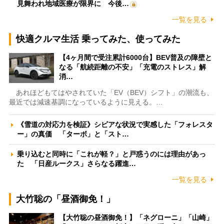
見舞われ地域医療が限界に 今後…
一覧を見る
快適クルマ生活 乗ってみた、使ってみた
【4ヶ月間で受注累計6000台】BEV普及の障壁と
なる「航続距離の不安」「充電のストレス」解
消…
あれほどもてはやされていた「EV（BEV）シフト」の潮流も、
最近では減速基調になっているように見える。…
《雪道の対応力を検証》シビアな状況で実感した「フォレスタ
ー」の真価 「ターボ」と「スト…
乗り込むと同時に「これが軽？」と戸惑うのには理由があっ
た 「日産ルークス」さらなる躍進…
一覧を見る
大竹聡の「昼酒御免！」
【大竹聡の昼酒御免！】「ネグローニ」「山崎」