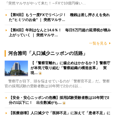
『突然マルサがやって来た！～FXで10億円稼い…
【第9回】もう一度FXでリベンジ！ 種銭は差し押さえを免れ
た”ヒミツのお金” ｜ 突然マルサ…
【第8回】年利はなんと14.6％！ 毎日5万円超の延滞税が積み
上がっていく ｜ 突然マルサ…
一覧を見る
河合雅司「人口減少ニッポンの活路」
【「警察官離れ」に歯止めはかかるか？】警察庁
が本気で取り組む「警察組織の構造改革」 実
現…
警察庁が目下、頭を悩ませているのが「警察官不足」だ。警察
官の採用試験の受験者数は10年間で2分の1以…
【安全・安心ニッポンの危機】採用試験受験者数は10年間で2
分の1以下に！ 出生数減がも…
【医療崩壊】人口減少で「医師不足」に加えて「患者不足」に