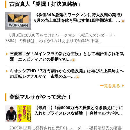
古賀真人「発掘！好決算銘柄」
《株価34％急落のワークマンに特大反転の期待》
6月の売上低迷を吹き飛ばす第1四半期決算、…
6月3日に8330円をつけたワークマン（東証スタンダード・
7564）の株価は、わずか1カ月あまりで約34％下落…
三菱重工が「AIインフラの新たな主役」として再評価される気
運 エヌビディアとの提携でAI…
キオクシアHD「7万円割れからの急反発」は再びの上昇局面へ
の反転シグナルか？ 市場のムー…
一覧を見る
突然マルサがやって来た！
【最終回】1億6000万円の負債と引き換えに手に
入れたプライスレスな経験 ｜ 突然マルサがや…
2009年12月に発行された元FXトレーダー・磯貝清明氏の著書