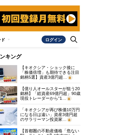
ンド
ログイン
ンキング
【キオクシア・ショック後に
「株価倍増」も期待できる注目
銘柄5選】資産3億円超…
【億り人オールスターが狙う20
銘柄】「総資産69億円超」90歳
現役トレーダーから“1…
「キオクシアが再び株価10万円
になる日は遠い」資産3億円超
のサラリーマン投資家…
【首都圏の不動産価格「危ない