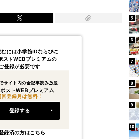
5
6
読むには小学館IDならびに
ポストWEBプレミアムの
7
ご登録が必要です
でサイト内の全記事読み放題
8
ポストWEBプレミアム
初回登録月は無料！
9
登録する
10
登録済の方はこちら