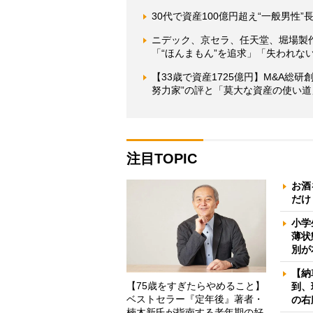
30代で資産100億円超え“一般男性
ニデック、京セラ、任天堂、堀場製
「“ほんまもん”を追求」「失われな
【33歳で資産1725億円】M&A総
努力家”の評と「莫大な資産の使い道
注目TOPIC
お酒
だけ
小学
薄状
別が
【納
【75歳をすぎたらやめること】
到、
ベストセラー『定年後』著者・
の右
楠木新氏が指南する老年期の好