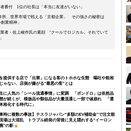
”長者番付 1位の社長は「本当に友達がいない」
作所…世界市場で戦える「京都企業」 その強さの秘密は
い創業精神」
研創業者・佐上峻作氏の素顔 “クールでロジカル。それでいて
」
を提供する店で「出禁」になる客のトホホな生態 嘔吐や粗相
じゃない、店側が嫌がる“最悪の客”とは
生に人気の「シール流通事情」に変調 「ボンドロ」は依然品
態が続くが、模倣品や類似品が大量流通し一部で値崩れ 「選
本格化する時代に」
車時に複数の事故】テスラジャパン“多額のEV補助金”で注文殺
現場は大混乱 トラブル続発の背後に見え隠れする“イーロン
腕”の影