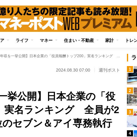
ア
ライフ
マネー
住まい・不動産
家計
トレ
【肩書きと年収を一挙公開】日本企業の「役員報酬トップ200」実名ランキング 全員が2億円超の報酬、1位のセブン＆アイ専務執行役員は77億円超
ラ
1
2024.08.30 07:00
週刊ポスト
2
一挙公開】日本企業の「役
0」実名ランキング 全員が2
3
位のセブン＆アイ専務執行
4