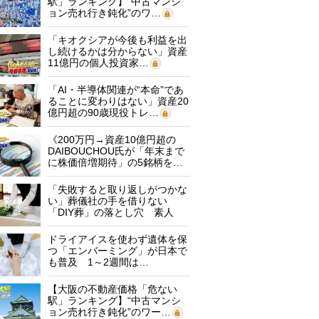
駅」ランキング】“中古マンシ
ョン売れ行き鈍化”のワ…
「キオクシアが今後も利益を出
し続けるかは分からない」資産
11億円の個人投資家…
「AI・半導体関連が“本命”であ
ることに変わりはない」資産20
億円超の90歳現役トレ…
《200万円→資産10億円超の
DAIBOUCHOU氏が「年末まで
に株価倍増期待」の5銘柄を…
「失敗すると取り返しがつかな
い」葬儀社の手を借りない
「DIY葬」の落とし穴 素人
に…
ドライアイスを使わず遺体を保
つ「エンバーミング」が日本で
も普及 1～2週間は…
【大阪の不動産価格「危ない
駅」ランキング】“中古マンシ
ョン売れ行き鈍化”のワー…