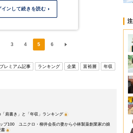
グインして続きを読む
注
3
4
5
6
プレミアム記事
ランキング
企業
富裕層
年収
の「肩書き」と「年収」ランキング
トップ100 ユニクロ・柳井会長の妻から小林製薬創業家の娘
歴書