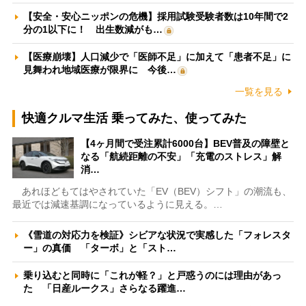
【安全・安心ニッポンの危機】採用試験受験者数は10年間で2
分の1以下に！ 出生数減がも…
【医療崩壊】人口減少で「医師不足」に加えて「患者不足」に
見舞われ地域医療が限界に 今後…
一覧を見る
快適クルマ生活 乗ってみた、使ってみた
【4ヶ月間で受注累計6000台】BEV普及の障壁と
なる「航続距離の不安」「充電のストレス」解
消…
あれほどもてはやされていた「EV（BEV）シフト」の潮流も、
最近では減速基調になっているように見える。…
《雪道の対応力を検証》シビアな状況で実感した「フォレスタ
ー」の真価 「ターボ」と「スト…
乗り込むと同時に「これが軽？」と戸惑うのには理由があっ
た 「日産ルークス」さらなる躍進…