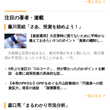
一覧を見る
注目の著者・連載
藤川里絵「さあ、投資を始めよう！」
【資産運用】大災害時に慌てないために平時から
備えておきたい3つのポイント「資産の棚卸し…
大規模な災害が起きると、株式市場が大きく動いたり、取引環
境が不安定になったりすることがある。一方…
5年ぶり改訂の「CGコード」、何が変わったのかポイントを解
説 企業に成長投資の具体的な説…
【令和のPKOか】GPIFをめぐる片山財務相の「円資産への投
資拡大」発言の波紋 「国債重視」…
一覧を見る
森口亮「まるわかり市況分析」