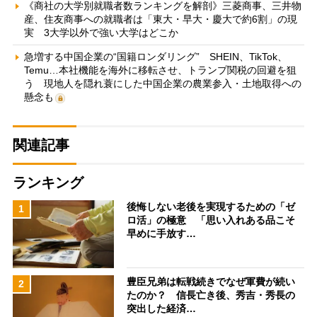
《商社の大学別就職者数ランキングを解剖》三菱商事、三井物
産、住友商事への就職者は「東大・早大・慶大で約6割」の現
実 3大学以外で強い大学はどこか
急増する中国企業の“国籍ロンダリング” SHEIN、TikTok、
Temu…本社機能を海外に移転させ、トランプ関税の回避を狙
う 現地人を隠れ蓑にした中国企業の農業参入・土地取得への
懸念も
関連記事
ランキング
後悔しない老後を実現するための「ゼ
1
ロ活」の極意 「思い入れある品こそ
早めに手放す…
豊臣兄弟は転戦続きでなぜ軍費が続い
2
たのか？ 信長亡き後、秀吉・秀長の
突出した経済…