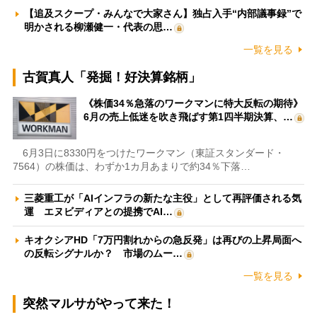
【追及スクープ・みんなで大家さん】独占入手“内部議事録”で
明かされる柳瀬健一・代表の思…
一覧を見る
古賀真人「発掘！好決算銘柄」
《株価34％急落のワークマンに特大反転の期待》
6月の売上低迷を吹き飛ばす第1四半期決算、…
6月3日に8330円をつけたワークマン（東証スタンダード・
7564）の株価は、わずか1カ月あまりで約34％下落…
三菱重工が「AIインフラの新たな主役」として再評価される気
運 エヌビディアとの提携でAI…
キオクシアHD「7万円割れからの急反発」は再びの上昇局面へ
の反転シグナルか？ 市場のムー…
一覧を見る
突然マルサがやって来た！