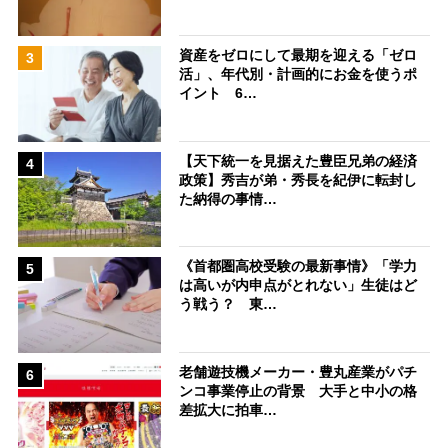
資産をゼロにして最期を迎える「ゼロ
3
活」、年代別・計画的にお金を使うポ
イント 6…
【天下統一を見据えた豊臣兄弟の経済
4
政策】秀吉が弟・秀長を紀伊に転封し
た納得の事情…
《首都圏高校受験の最新事情》「学力
5
は高いが内申点がとれない」生徒はど
う戦う？ 東…
老舗遊技機メーカー・豊丸産業がパチ
6
ンコ事業停止の背景 大手と中小の格
差拡大に拍車…