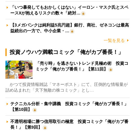
「いつ暴発してもおかしくはない」イーロン・マスク氏とスペ
ースXが抱えるリスクの数々「絶対…
【3メガバンクは純利益5兆円超】銀行、商社、ゼネコンは最高
益続出の一方で、中小企業・…
一覧を見る
投資ノウハウ満載コミック「俺がカブ番長！」
「売り時」を逃さないトレンド見極め術 投資コ
ミック「俺がカブ番長！」【第11回】
かつて投資情報雑誌「マネーポスト」にて、圧倒的な情報量が
詰め込まれた「天下無敵の株コミック」とし…
テクニカル分析・集中講義 投資コミック「俺がカブ番長！」
【第10回】
不透明相場に勝つ信用取引の極意 投資コミック「俺がカブ番
長！」【第9回】