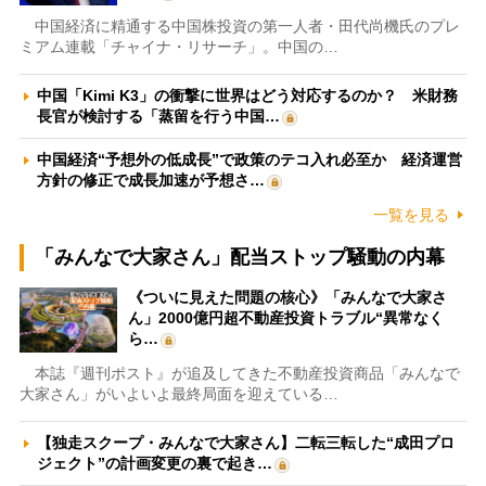
中国経済に精通する中国株投資の第一人者・田代尚機氏のプレ
ミアム連載「チャイナ・リサーチ」。中国の…
中国「Kimi K3」の衝撃に世界はどう対応するのか？ 米財務
長官が検討する「蒸留を行う中国…
中国経済“予想外の低成長”で政策のテコ入れ必至か 経済運営
方針の修正で成長加速が予想さ…
一覧を見る
「みんなで大家さん」配当ストップ騒動の内幕
《ついに見えた問題の核心》「みんなで大家さ
ん」2000億円超不動産投資トラブル“異常なく
ら…
本誌『週刊ポスト』が追及してきた不動産投資商品「みんなで
大家さん」がいよいよ最終局面を迎えている…
【独走スクープ・みんなで大家さん】二転三転した“成田プロ
ジェクト”の計画変更の裏で起き…