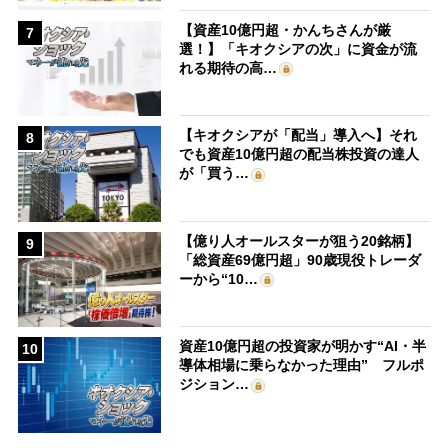
【資産10億円超・かんちさんが厳
7
選！】「キオクシアの次」に資金が流
れる期待の高…
【キオクシアが「配当」導入へ】それ
8
でも資産10億円超の配当株投資の達人
が「買う…
【億り人オールスターが狙う20銘柄】
9
「総資産69億円超」90歳現役トレーダ
ーから“10…
資産10億円超の投資家が明かす“AI・半
10
導体相場に乗らなかった理由” フルポ
ジション…