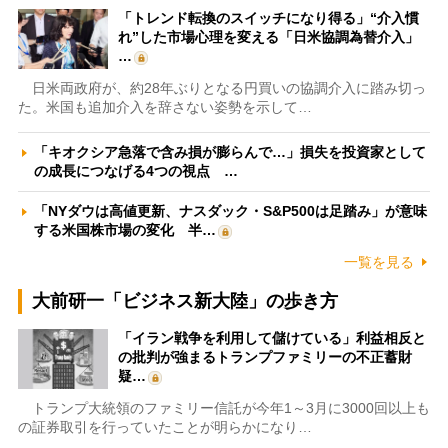
「トレンド転換のスイッチになり得る」“介入慣
れ”した市場心理を変える「日米協調為替介入」
…
日米両政府が、約28年ぶりとなる円買いの協調介入に踏み切っ
た。米国も追加介入を辞さない姿勢を示して…
「キオクシア急落で含み損が膨らんで…」損失を投資家として
の成長につなげる4つの視点 …
「NYダウは高値更新、ナスダック・S&P500は足踏み」が意味
する米国株市場の変化 半…
一覧を見る
大前研一「ビジネス新大陸」の歩き方
「イラン戦争を利用して儲けている」利益相反と
の批判が強まるトランプファミリーの不正蓄財
疑…
トランプ大統領のファミリー信託が今年1～3月に3000回以上も
の証券取引を行っていたことが明らかになり…