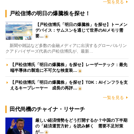
一覧を見る
戸松信博の明日の爆騰株を探せ！
【戸松信博氏「明日の爆騰株」を探せ】トーメン
デバイス：サムスンを通じて世界のAIメモリ需
要…
新聞や雑誌など多数の金融メディアに出演するグローバルリン
クアドバイザーズ代表の戸松信博氏が、最新…
【戸松信博氏「明日の爆騰株」を探せ】レーザーテック：最先
端半導体の製造に不可欠な検査装…
【戸松信博氏「明日の爆騰株」を探せ】TDK：AIインフラを支
えるキープレーヤー 成長の再評…
一覧を見る
田代尚機のチャイナ・リサーチ
厳しい経済情勢をどう打開するか？中国の下半期
の「経済運営方針」を読み解く 需要不足対策
が…