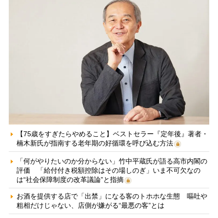
【75歳をすぎたらやめること】ベストセラー『定年後』著者・
楠木新氏が指南する老年期の好循環を呼び込む方法
「何がやりたいのか分からない」竹中平蔵氏が語る高市内閣の
評価 「給付付き税額控除はその場しのぎ」いま不可欠なの
は“社会保障制度の改革議論”と指摘
お酒を提供する店で「出禁」になる客のトホホな生態 嘔吐や
粗相だけじゃない、店側が嫌がる“最悪の客”とは