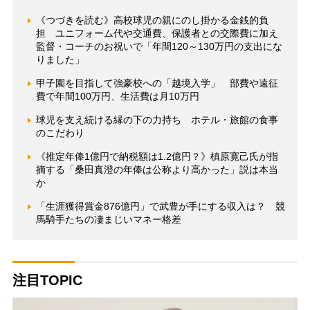
《つづきを読む》高校球児の親にのし掛かる金銭的負
担 ユニフォーム代や交通費、保護者との交際費に加え
監督・コーチのお祝いで「年間120～130万円の支出にな
りました」
甲子園を目指して強豪校への「越境入学」 部費や遠征
費で年間100万円、生活費は月10万円
球児を支え続ける縁の下の力持ち ホテル・旅館の食事
のこだわり
《推定年俸1億円で納税額は1.2億円？》槙原寛己氏が指
摘する「桑田真澄の年俸は公称より高かった」説は本当
か
「生涯獲得賞金876億円」で武豊が手にする収入は？ 競
馬騎手たちの凄まじいマネー格差
注目TOPIC