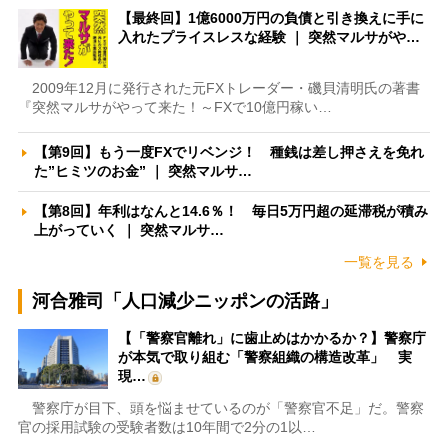
【最終回】1億6000万円の負債と引き換えに手に
入れたプライスレスな経験 ｜ 突然マルサがや…
2009年12月に発行された元FXトレーダー・磯貝清明氏の著書
『突然マルサがやって来た！～FXで10億円稼い…
【第9回】もう一度FXでリベンジ！ 種銭は差し押さえを免れ
た”ヒミツのお金” ｜ 突然マルサ…
【第8回】年利はなんと14.6％！ 毎日5万円超の延滞税が積み
上がっていく ｜ 突然マルサ…
一覧を見る
河合雅司「人口減少ニッポンの活路」
【「警察官離れ」に歯止めはかかるか？】警察庁
が本気で取り組む「警察組織の構造改革」 実
現…
警察庁が目下、頭を悩ませているのが「警察官不足」だ。警察
官の採用試験の受験者数は10年間で2分の1以…