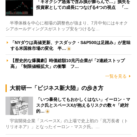
「キオクシア急落で含み損が膨らんで…」損失を
投資家としての成長につなげる4つの視点 「…
半導体株を中心に相場の調整色が強まり、7月中旬にはキオク
シアホールディングスがストップ安をつけるな…
「NYダウは高値更新、ナスダック・S&P500は足踏み」が意味
する米国株市場の変化 半…
【歴史的な爆騰劇】時価総額10兆円企業が「2連続ストップ
高」「制限値幅拡大」の衝撃 フ…
一覧を見る
大前研一「ビジネス新大陸」の歩き方
「いつ暴発してもおかしくはない」イーロン・マ
スク氏とスペースXが抱えるリスクの数々「絶対
的…
宇宙開発企業「スペースX」の上場で史上初の「兆万長者（ト
リリオネア）」となったイーロン・マスク氏。…