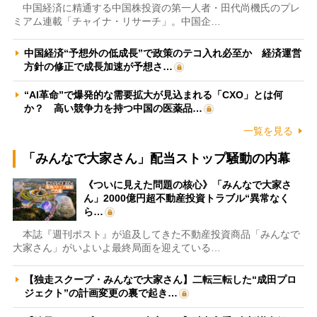
中国経済に精通する中国株投資の第一人者・田代尚機氏のプレ
ミアム連載「チャイナ・リサーチ」。中国企…
中国経済“予想外の低成長”で政策のテコ入れ必至か 経済運営
方針の修正で成長加速が予想さ…
“AI革命”で爆発的な需要拡大が見込まれる「CXO」とは何
か？ 高い競争力を持つ中国の医薬品…
一覧を見る
「みんなで大家さん」配当ストップ騒動の内幕
《ついに見えた問題の核心》「みんなで大家さ
ん」2000億円超不動産投資トラブル“異常なく
ら…
本誌『週刊ポスト』が追及してきた不動産投資商品「みんなで
大家さん」がいよいよ最終局面を迎えている…
【独走スクープ・みんなで大家さん】二転三転した“成田プロ
ジェクト”の計画変更の裏で起き…