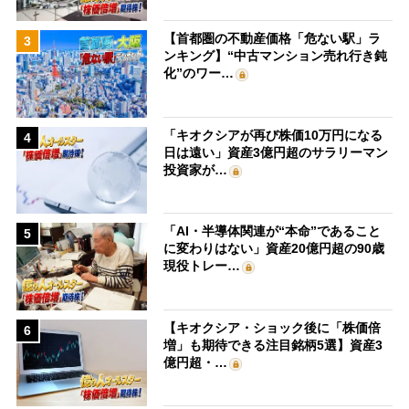
【首都圏の不動産価格「危ない駅」ラ
3
ンキング】“中古マンション売れ行き鈍
化”のワー…
「キオクシアが再び株価10万円になる
4
日は遠い」資産3億円超のサラリーマン
投資家が…
「AI・半導体関連が“本命”であること
5
に変わりはない」資産20億円超の90歳
現役トレー…
【キオクシア・ショック後に「株価倍
6
増」も期待できる注目銘柄5選】資産3
億円超・…