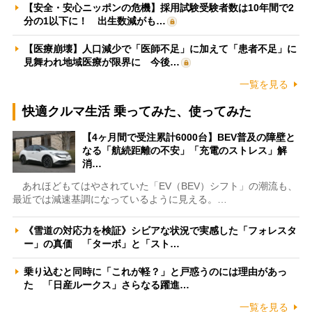
【安全・安心ニッポンの危機】採用試験受験者数は10年間で2
分の1以下に！ 出生数減がも…
【医療崩壊】人口減少で「医師不足」に加えて「患者不足」に
見舞われ地域医療が限界に 今後…
一覧を見る
快適クルマ生活 乗ってみた、使ってみた
【4ヶ月間で受注累計6000台】BEV普及の障壁と
なる「航続距離の不安」「充電のストレス」解
消…
あれほどもてはやされていた「EV（BEV）シフト」の潮流も、
最近では減速基調になっているように見える。…
《雪道の対応力を検証》シビアな状況で実感した「フォレスタ
ー」の真価 「ターボ」と「スト…
乗り込むと同時に「これが軽？」と戸惑うのには理由があっ
た 「日産ルークス」さらなる躍進…
一覧を見る