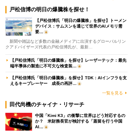
戸松信博の明日の爆騰株を探せ！
【戸松信博氏「明日の爆騰株」を探せ】トーメン
デバイス：サムスンを通じて世界のAIメモリ需
要…
新聞や雑誌など多数の金融メディアに出演するグローバルリン
クアドバイザーズ代表の戸松信博氏が、最新…
【戸松信博氏「明日の爆騰株」を探せ】レーザーテック：最先
端半導体の製造に不可欠な検査装…
【戸松信博氏「明日の爆騰株」を探せ】TDK：AIインフラを支
えるキープレーヤー 成長の再評…
一覧を見る
田代尚機のチャイナ・リサーチ
中国「Kimi K3」の衝撃に世界はどう対応するの
か？ 米財務長官が検討する「蒸留を行う中国
AI…