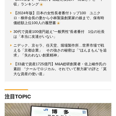
収」ランキング
【2024年版】日本の女性長者番付トップ100 ユニク
ロ・柳井会長の妻から小林製薬創業家の娘まで、保有時
価総額上位100人の履歴書
30代で資産100億円超え“一般男性”長者番付 1位の社長
は「本当に友達がいない」
ニデック、京セラ、任天堂、堀場製作所…世界市場で戦
える「京都企業」 その強さの秘密は「“ほんまもん”を追
求」「失われない創業精神」
【33歳で資産1725億円】M&A総研創業者・佐上峻作氏の
素顔 “クールでロジカル。それでいて努力家”の評と「莫
大な資産の使い道」
注目TOPIC