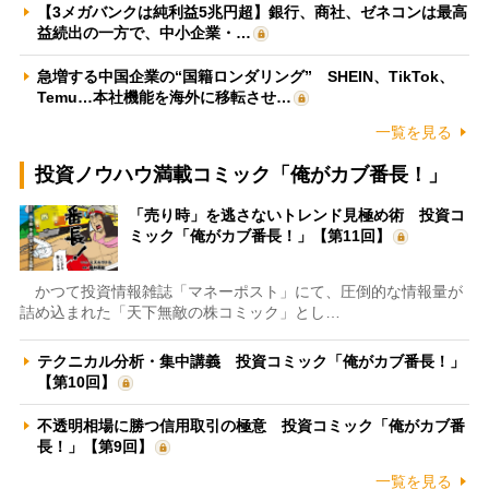
【3メガバンクは純利益5兆円超】銀行、商社、ゼネコンは最高
益続出の一方で、中小企業・…
急増する中国企業の“国籍ロンダリング” SHEIN、TikTok、
Temu…本社機能を海外に移転させ…
一覧を見る
投資ノウハウ満載コミック「俺がカブ番長！」
「売り時」を逃さないトレンド見極め術 投資コ
ミック「俺がカブ番長！」【第11回】
かつて投資情報雑誌「マネーポスト」にて、圧倒的な情報量が
詰め込まれた「天下無敵の株コミック」とし…
テクニカル分析・集中講義 投資コミック「俺がカブ番長！」
【第10回】
不透明相場に勝つ信用取引の極意 投資コミック「俺がカブ番
長！」【第9回】
一覧を見る