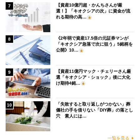
【資産10億円超・かんちさんが厳
7
選！】「キオクシアの次」に資金が流
れる期待の高…
《2年弱で資産17.5倍の元証券マンが
8
「キオクシア急落で次に狙う」5銘柄を
公開》10…
【資産11億円マック・チェリーさん厳
9
選「キオクシア・ショック」後に大化
け期待4銘…
「失敗すると取り返しがつかない」葬
10
儀社の手を借りない「DIY葬」の落とし
穴 素人には…
一覧を見る