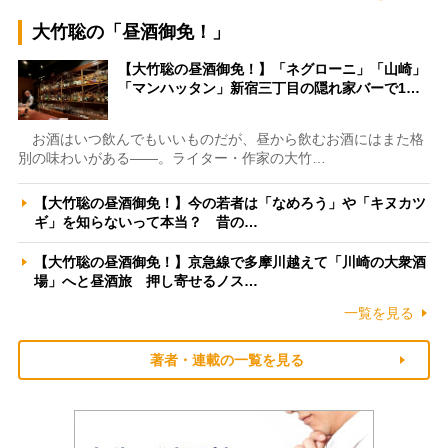
大竹聡の「昼酒御免！」
【大竹聡の昼酒御免！】「ネグローニ」「山崎」
「マンハッタン」新宿三丁目の隠れ家バーで1…
お酒はいつ飲んでもいいものだが、昼から飲むお酒にはまた格
別の味わいがある――。ライター・作家の大竹…
【大竹聡の昼酒御免！】今の若者は「なめろう」や「キヌカツ
ギ」を知らないって本当？ 昔の…
【大竹聡の昼酒御免！】京急線で多摩川越えて「川崎の大衆酒
場」へと昼酒旅 押し寄せるノス…
一覧を見る
著者・連載の一覧を見る