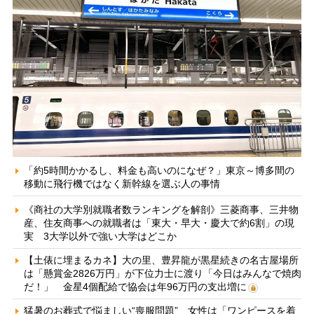
「約5時間かかるし、料金も高いのになぜ？」東京～博多間の
移動に飛行機ではなく新幹線を選ぶ人の事情
《商社の大学別就職者数ランキングを解剖》三菱商事、三井物
産、住友商事への就職者は「東大・早大・慶大で約6割」の現
実 3大学以外で強い大学はどこか
【土俵に埋まるカネ】大の里、豊昇龍が黒星続きの名古屋場所
は「懸賞金2826万円」が下位力士に渡り「今日はみんなで焼肉
だ！」 金星4個配給で協会は年96万円の支出増に
猛暑のお葬式で悩ましい“喪服問題” 女性は「ワンピースを着