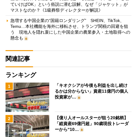
ていけばOK」という俗説に潜む誤解、なぜ「ジャケット」が
マストなのか？《1級葬祭ディレクターが解説》
急増する中国企業の“国籍ロンダリング” SHEIN、TikTok、
Temu…本社機能を海外に移転させ、トランプ関税の回避を狙
う 現地人を隠れ蓑にした中国企業の農業参入・土地取得への
懸念も
関連記事
ランキング
「キオクシアが今後も利益を出し続け
1
るかは分からない」資産11億円の個人
投資家が…
【億り人オールスターが狙う20銘柄】
2
「総資産69億円超」90歳現役トレーダ
ーから“10…