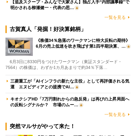
【追及スクープ・みんなで大家さん】独占入手“内部議事録”で
明かされる柳瀬健一・代表の思…
一覧を見る
古賀真人「発掘！好決算銘柄」
《株価34％急落のワークマンに特大反転の期待》
6月の売上低迷を吹き飛ばす第1四半期決算、…
6月3日に8330円をつけたワークマン（東証スタンダード・
7564）の株価は、わずか1カ月あまりで約34％下落…
三菱重工が「AIインフラの新たな主役」として再評価される気
運 エヌビディアとの提携でAI…
キオクシアHD「7万円割れからの急反発」は再びの上昇局面へ
の反転シグナルか？ 市場のムー…
一覧を見る
突然マルサがやって来た！