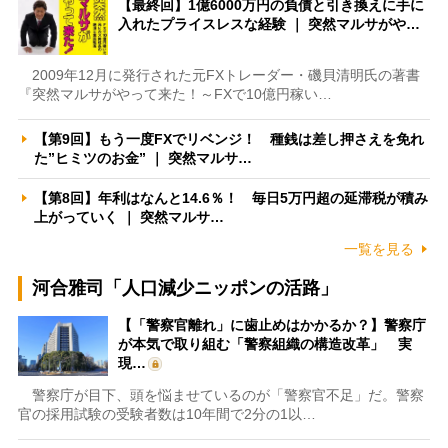
【最終回】1億6000万円の負債と引き換えに手に
入れたプライスレスな経験 ｜ 突然マルサがや…
2009年12月に発行された元FXトレーダー・磯貝清明氏の著書
『突然マルサがやって来た！～FXで10億円稼い…
【第9回】もう一度FXでリベンジ！ 種銭は差し押さえを免れ
た”ヒミツのお金” ｜ 突然マルサ…
【第8回】年利はなんと14.6％！ 毎日5万円超の延滞税が積み
上がっていく ｜ 突然マルサ…
一覧を見る
河合雅司「人口減少ニッポンの活路」
【「警察官離れ」に歯止めはかかるか？】警察庁
が本気で取り組む「警察組織の構造改革」 実
現…
警察庁が目下、頭を悩ませているのが「警察官不足」だ。警察
官の採用試験の受験者数は10年間で2分の1以…