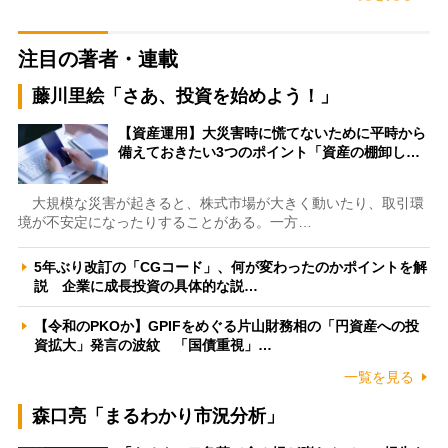
注目の著者・連載
藤川里絵「さあ、投資を始めよう！」
【資産運用】大災害時に慌てないために平時から
備えておきたい3つのポイント「資産の棚卸し…
大規模な災害が起きると、株式市場が大きく動いたり、取引環
境が不安定になったりすることがある。一方…
5年ぶり改訂の「CGコード」、何が変わったのかポイントを解
説 企業に成長投資の具体的な説…
【令和のPKOか】GPIFをめぐる片山財務相の「円資産への投
資拡大」発言の波紋 「国債重視」…
一覧を見る
森口亮「まるわかり市況分析」