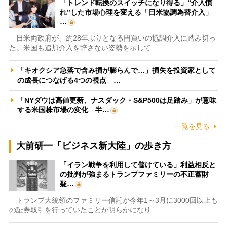
「トレンド転換のスイッチになり得る」“介入慣
れ”した市場心理を変える「日米協調為替介入」
…
日米両政府が、約28年ぶりとなる円買いの協調介入に踏み切っ
た。米国も追加介入を辞さない姿勢を示して…
「キオクシア急落で含み損が膨らんで…」損失を投資家として
の成長につなげる4つの視点 …
「NYダウは高値更新、ナスダック・S&P500は足踏み」が意味
する米国株市場の変化 半…
一覧を見る
大前研一「ビジネス新大陸」の歩き方
「イラン戦争を利用して儲けている」利益相反と
の批判が強まるトランプファミリーの不正蓄財
疑…
トランプ大統領のファミリー信託が今年1～3月に3000回以上も
の証券取引を行っていたことが明らかになり…