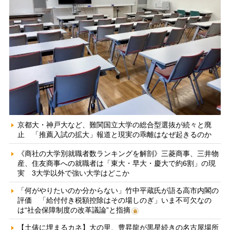
京都大・神戸大など、難関国立大学の総合型選抜が続々と廃
止 「推薦入試の拡大」報道と現実の乖離はなぜ起きるのか
《商社の大学別就職者数ランキングを解剖》三菱商事、三井物
産、住友商事への就職者は「東大・早大・慶大で約6割」の現
実 3大学以外で強い大学はどこか
「何がやりたいのか分からない」竹中平蔵氏が語る高市内閣の
評価 「給付付き税額控除はその場しのぎ」いま不可欠なの
は“社会保障制度の改革議論”と指摘
【土俵に埋まるカネ】大の里、豊昇龍が黒星続きの名古屋場所