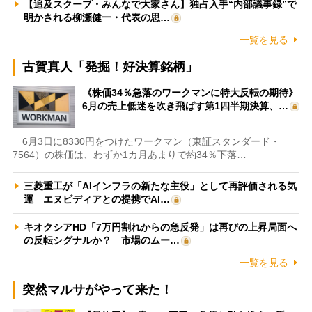
【追及スクープ・みんなで大家さん】独占入手“内部議事録”で
明かされる柳瀬健一・代表の思…
一覧を見る
古賀真人「発掘！好決算銘柄」
《株価34％急落のワークマンに特大反転の期待》
6月の売上低迷を吹き飛ばす第1四半期決算、…
6月3日に8330円をつけたワークマン（東証スタンダード・
7564）の株価は、わずか1カ月あまりで約34％下落…
三菱重工が「AIインフラの新たな主役」として再評価される気
運 エヌビディアとの提携でAI…
キオクシアHD「7万円割れからの急反発」は再びの上昇局面へ
の反転シグナルか？ 市場のムー…
一覧を見る
突然マルサがやって来た！