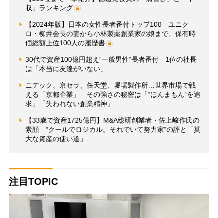
収」ランキング
【2024年版】日本の女性長者番付トップ100 ユニク
ロ・柳井会長の妻から小林製薬創業家の娘まで、保有時
価総額上位100人の履歴書
30代で資産100億円超え“一般男性”長者番付 1位の社長
は「本当に友達がいない」
ニデック、京セラ、任天堂、堀場製作所…世界市場で戦
える「京都企業」 その強さの秘密は「“ほんまもん”を追
求」「失われない創業精神」
【33歳で資産1725億円】M&A総研創業者・佐上峻作氏の
素顔 “クールでロジカル。それでいて努力家”の評と「莫
大な資産の使い道」
注目TOPIC