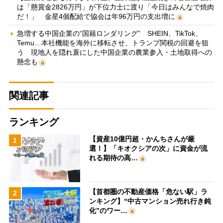
は「懸賞金2826万円」が下位力士に渡り「今日はみんなで焼肉
だ！」 金星4個配給で協会は年96万円の支出増に
急増する中国企業の“国籍ロンダリング” SHEIN、TikTok、
Temu…本社機能を海外に移転させ、トランプ関税の回避を狙
う 現地人を隠れ蓑にした中国企業の農業参入・土地取得への
懸念も
関連記事
ランキング
【資産10億円超・かんちさんが厳
1
選！】「キオクシアの次」に資金が流
れる期待の高…
【首都圏の不動産価格「危ない駅」ラ
2
ンキング】“中古マンション売れ行き鈍
化”のワー…