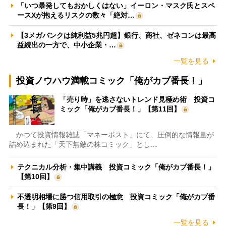
「いつ暴発してもおかしくはない」イーロン・マスク氏とスペ
ースXが抱えるリスクの数々「絶対…
【3メガバンクは純利益5兆円超】銀行、商社、ゼネコンは最高
益続出の一方で、中小企業・…
一覧を見る
投資ノウハウ満載コミック「俺がカブ番長！」
「売り時」を逃さないトレンド見極め術 投資コ
ミック「俺がカブ番長！」【第11回】
かつて投資情報雑誌「マネーポスト」にて、圧倒的な情報量が
詰め込まれた「天下無敵の株コミック」とし…
テクニカル分析・集中講義 投資コミック「俺がカブ番長！」
【第10回】
不透明相場に勝つ信用取引の極意 投資コミック「俺がカブ番
長！」【第9回】
一覧を見る