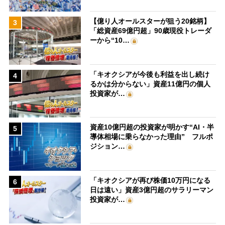
【億り人オールスターが狙う20銘柄】
3
「総資産69億円超」90歳現役トレーダ
ーから“10…
「キオクシアが今後も利益を出し続け
4
るかは分からない」資産11億円の個人
投資家が…
資産10億円超の投資家が明かす“AI・半
5
導体相場に乗らなかった理由” フルポ
ジション…
「キオクシアが再び株価10万円になる
6
日は遠い」資産3億円超のサラリーマン
投資家が…