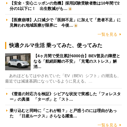
【安全・安心ニッポンの危機】採用試験受験者数は10年間で2
分の1以下に！ 出生数減がも…
【医療崩壊】人口減少で「医師不足」に加えて「患者不足」に
見舞われ地域医療が限界に 今後…
一覧を見る
快適クルマ生活 乗ってみた、使ってみた
【4ヶ月間で受注累計6000台】BEV普及の障壁と
なる「航続距離の不安」「充電のストレス」解
消…
あれほどもてはやされていた「EV（BEV）シフト」の潮流も、
最近では減速基調になっているように見える。…
《雪道の対応力を検証》シビアな状況で実感した「フォレスタ
ー」の真価 「ターボ」と「スト…
乗り込むと同時に「これが軽？」と戸惑うのには理由があっ
た 「日産ルークス」さらなる躍進…
一覧を見る