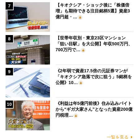
【キオクシア・ショック後に「株価倍
7
増」も期待できる注目銘柄5選】資産3
億円超・…
【世帯年収別・東京23区マンション
8
「狙い目駅」を大公開】年収500万円、
700万円で…
《2年弱で資産17.5倍の元証券マンが
9
「キオクシア急落で次に狙う」5銘柄を
公開》10…
《利益は年5億円前後》住み込みバイト
10
から“ギガ大家さん”となった資産200億
円税理…
一覧を見る