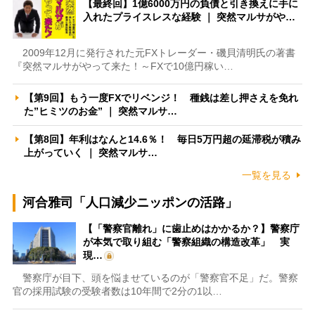
【最終回】1億6000万円の負債と引き換えに手に
入れたプライスレスな経験 ｜ 突然マルサがや…
2009年12月に発行された元FXトレーダー・磯貝清明氏の著書
『突然マルサがやって来た！～FXで10億円稼い…
【第9回】もう一度FXでリベンジ！ 種銭は差し押さえを免れ
た”ヒミツのお金” ｜ 突然マルサ…
【第8回】年利はなんと14.6％！ 毎日5万円超の延滞税が積み
上がっていく ｜ 突然マルサ…
一覧を見る
河合雅司「人口減少ニッポンの活路」
【「警察官離れ」に歯止めはかかるか？】警察庁
が本気で取り組む「警察組織の構造改革」 実
現…
警察庁が目下、頭を悩ませているのが「警察官不足」だ。警察
官の採用試験の受験者数は10年間で2分の1以…