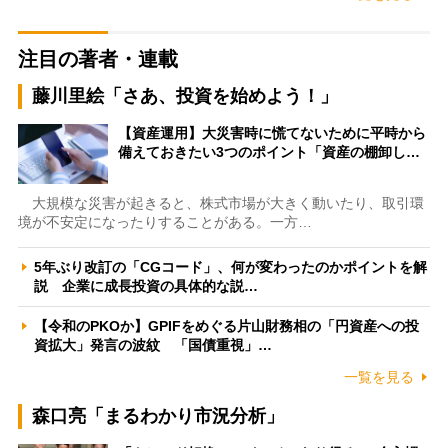
注目の著者・連載
藤川里絵「さあ、投資を始めよう！」
【資産運用】大災害時に慌てないために平時から
備えておきたい3つのポイント「資産の棚卸し…
大規模な災害が起きると、株式市場が大きく動いたり、取引環
境が不安定になったりすることがある。一方…
5年ぶり改訂の「CGコード」、何が変わったのかポイントを解
説 企業に成長投資の具体的な説…
【令和のPKOか】GPIFをめぐる片山財務相の「円資産への投
資拡大」発言の波紋 「国債重視」…
一覧を見る
森口亮「まるわかり市況分析」