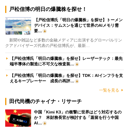
戸松信博の明日の爆騰株を探せ！
【戸松信博氏「明日の爆騰株」を探せ】トーメン
デバイス：サムスンを通じて世界のAIメモリ需
要…
新聞や雑誌など多数の金融メディアに出演するグローバルリン
クアドバイザーズ代表の戸松信博氏が、最新…
【戸松信博氏「明日の爆騰株」を探せ】レーザーテック：最先
端半導体の製造に不可欠な検査装…
【戸松信博氏「明日の爆騰株」を探せ】TDK：AIインフラを支
えるキープレーヤー 成長の再評…
一覧を見る
田代尚機のチャイナ・リサーチ
中国「Kimi K3」の衝撃に世界はどう対応するの
か？ 米財務長官が検討する「蒸留を行う中国
AI…