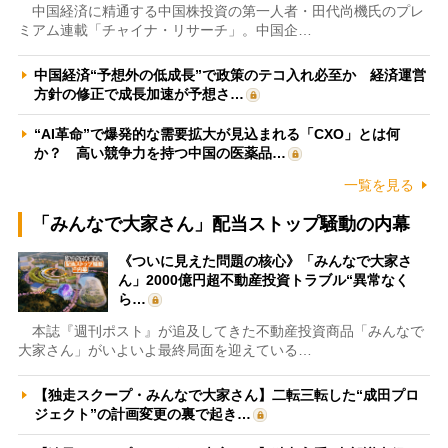
中国経済に精通する中国株投資の第一人者・田代尚機氏のプレ
ミアム連載「チャイナ・リサーチ」。中国企…
中国経済“予想外の低成長”で政策のテコ入れ必至か 経済運営
方針の修正で成長加速が予想さ…
“AI革命”で爆発的な需要拡大が見込まれる「CXO」とは何
か？ 高い競争力を持つ中国の医薬品…
一覧を見る
「みんなで大家さん」配当ストップ騒動の内幕
《ついに見えた問題の核心》「みんなで大家さ
ん」2000億円超不動産投資トラブル“異常なく
ら…
本誌『週刊ポスト』が追及してきた不動産投資商品「みんなで
大家さん」がいよいよ最終局面を迎えている…
【独走スクープ・みんなで大家さん】二転三転した“成田プロ
ジェクト”の計画変更の裏で起き…