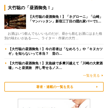
大竹聡の「昼酒御免！」
【大竹聡の昼酒御免！】「ネグローニ」「山崎」
「マンハッタン」新宿三丁目の隠れ家バーで1…
お酒はいつ飲んでもいいものだが、昼から飲むお酒にはまた格
別の味わいがある――。ライター・作家の大竹…
【大竹聡の昼酒御免！】今の若者は「なめろう」や「キヌカツ
ギ」を知らないって本当？ 昔の…
【大竹聡の昼酒御免！】京急線で多摩川越えて「川崎の大衆酒
場」へと昼酒旅 押し寄せるノス…
一覧を見る
著者・連載の一覧を見る