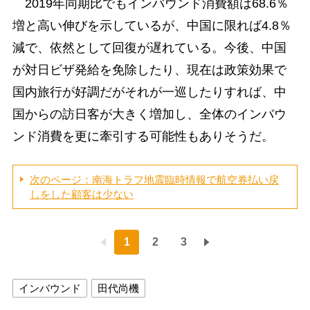
2019年同期比でもインバウンド消費額は68.6％
増と高い伸びを示しているが、中国に限れば4.8％
減で、依然として回復が遅れている。今後、中国
が対日ビザ発給を免除したり、現在は政策効果で
国内旅行が好調だがそれが一巡したりすれば、中
国からの訪日客が大きく増加し、全体のインバウ
ンド消費を更に牽引する可能性もありそうだ。
次のページ：南海トラフ地震臨時情報で航空券払い戻
しをした顧客は少ない
1
2
3
インバウンド
田代尚機