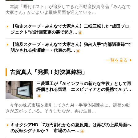
本誌『週刊ポスト』が追及してきた不動産投資商品「みんなで
大家さん」がいよいよ最終局面を迎えている…
【独走スクープ・みんなで大家さん】二転三転した“成田プロ
ジェクト”の計画変更の裏で起き…
【追及スクープ・みんなで大家さん】独占入手“内部議事録”で
明かされる柳瀬健一・代表の思…
一覧を見る
古賀真人「発掘！好決算銘柄」
三菱重工が「AIインフラの新たな主役」として再
評価される気運 エヌビディアとの提携でAIデ…
今年の株式市場を牽引してきたAI・半導体関連株に、調整の動
きが広がっている。そうしたなか、再び注目…
キオクシアHD「7万円割れからの急反発」は再びの上昇局面へ
の反転シグナルか？ 市場のムー…