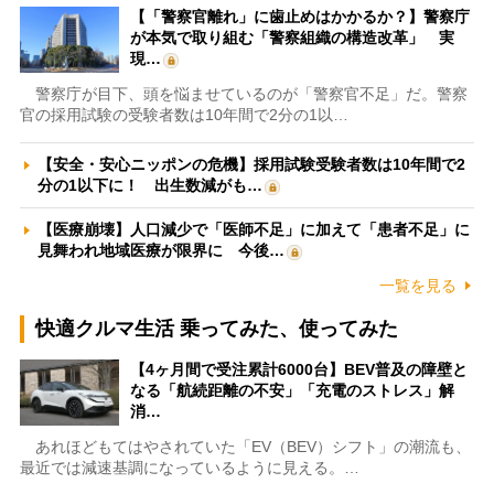
【「警察官離れ」に歯止めはかかるか？】警察庁
が本気で取り組む「警察組織の構造改革」 実
現…
警察庁が目下、頭を悩ませているのが「警察官不足」だ。警察
官の採用試験の受験者数は10年間で2分の1以…
【安全・安心ニッポンの危機】採用試験受験者数は10年間で2
分の1以下に！ 出生数減がも…
【医療崩壊】人口減少で「医師不足」に加えて「患者不足」に
見舞われ地域医療が限界に 今後…
一覧を見る
快適クルマ生活 乗ってみた、使ってみた
【4ヶ月間で受注累計6000台】BEV普及の障壁と
なる「航続距離の不安」「充電のストレス」解
消…
あれほどもてはやされていた「EV（BEV）シフト」の潮流も、
最近では減速基調になっているように見える。…