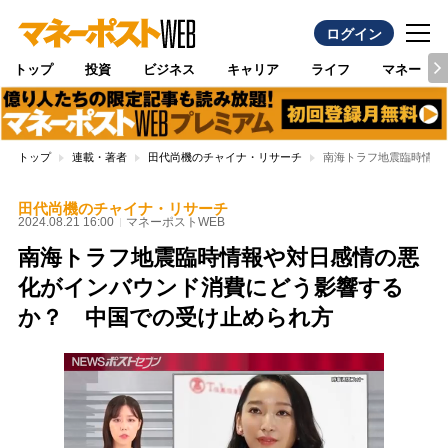
ログイン
トップ
投資
ビジネス
キャリア
ライフ
マネー
トップ
連載・著者
田代尚機のチャイナ・リサーチ
南海トラフ地震臨時情報
田代尚機のチャイナ・リサーチ
2024.08.21 16:00
マネーポストWEB
南海トラフ地震臨時情報や対日感情の悪
化がインバウンド消費にどう影響する
か？ 中国での受け止められ方