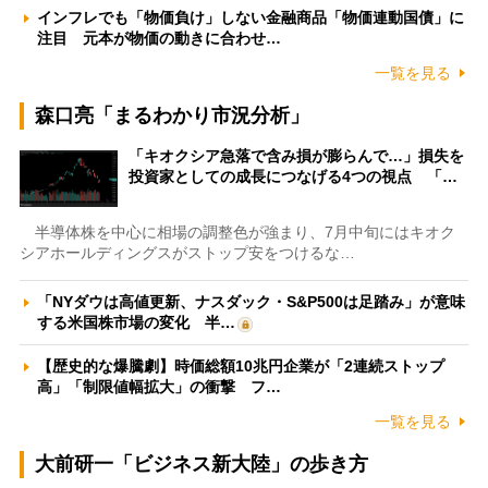
インフレでも「物価負け」しない金融商品「物価連動国債」に
注目 元本が物価の動きに合わせ…
一覧を見る
森口亮「まるわかり市況分析」
「キオクシア急落で含み損が膨らんで…」損失を
投資家としての成長につなげる4つの視点 「…
半導体株を中心に相場の調整色が強まり、7月中旬にはキオク
シアホールディングスがストップ安をつけるな…
「NYダウは高値更新、ナスダック・S&P500は足踏み」が意味
する米国株市場の変化 半…
【歴史的な爆騰劇】時価総額10兆円企業が「2連続ストップ
高」「制限値幅拡大」の衝撃 フ…
一覧を見る
大前研一「ビジネス新大陸」の歩き方