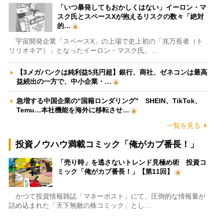
「いつ暴発してもおかしくはない」イーロン・マ
スク氏とスペースXが抱えるリスクの数々「絶対
的…
宇宙開発企業「スペースX」の上場で史上初の「兆万長者（ト
リリオネア）」となったイーロン・マスク氏。…
【3メガバンクは純利益5兆円超】銀行、商社、ゼネコンは最高
益続出の一方で、中小企業・…
急増する中国企業の“国籍ロンダリング” SHEIN、TikTok、
Temu…本社機能を海外に移転させ…
一覧を見る
投資ノウハウ満載コミック「俺がカブ番長！」
「売り時」を逃さないトレンド見極め術 投資コ
ミック「俺がカブ番長！」【第11回】
かつて投資情報雑誌「マネーポスト」にて、圧倒的な情報量が
詰め込まれた「天下無敵の株コミック」とし…