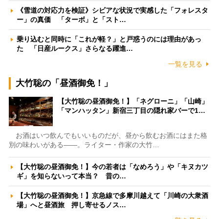
《雪道の対応力を検証》シビアな状況で実感した「フォレスタ
ー」の真価 「ターボ」と「スト…
乗り込むと同時に「これが軽？」と戸惑うのには理由があっ
た 「日産ルークス」さらなる躍進…
一覧を見る
大竹聡の「昼酒御免！」
【大竹聡の昼酒御免！】「ネグローニ」「山崎」
「マンハッタン」新宿三丁目の隠れ家バーで1…
お酒はいつ飲んでもいいものだが、昼から飲むお酒にはまた格
別の味わいがある――。ライター・作家の大竹…
【大竹聡の昼酒御免！】今の若者は「なめろう」や「キヌカツ
ギ」を知らないって本当？ 昔の…
【大竹聡の昼酒御免！】京急線で多摩川越えて「川崎の大衆酒
場」へと昼酒旅 押し寄せるノス…