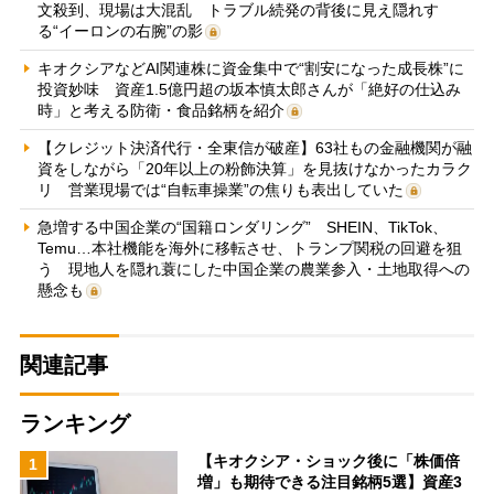
文殺到、現場は大混乱 トラブル続発の背後に見え隠れす
る“イーロンの右腕”の影
キオクシアなどAI関連株に資金集中で“割安になった成長株”に
投資妙味 資産1.5億円超の坂本慎太郎さんが「絶好の仕込み
時」と考える防衛・食品銘柄を紹介
【クレジット決済代行・全東信が破産】63社もの金融機関が融
資をしながら「20年以上の粉飾決算」を見抜けなかったカラク
リ 営業現場では“自転車操業”の焦りも表出していた
急増する中国企業の“国籍ロンダリング” SHEIN、TikTok、
Temu…本社機能を海外に移転させ、トランプ関税の回避を狙
う 現地人を隠れ蓑にした中国企業の農業参入・土地取得への
懸念も
関連記事
ランキング
【キオクシア・ショック後に「株価倍
1
増」も期待できる注目銘柄5選】資産3