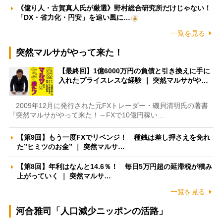
《億り人・古賀真人氏が厳選》野村総合研究所だけじゃない！
「DX・省力化・円安」を追い風に…
一覧を見る
突然マルサがやって来た！
【最終回】1億6000万円の負債と引き換えに手に
入れたプライスレスな経験 ｜ 突然マルサがや…
2009年12月に発行された元FXトレーダー・磯貝清明氏の著書
『突然マルサがやって来た！～FXで10億円稼い…
【第9回】もう一度FXでリベンジ！ 種銭は差し押さえを免れ
た”ヒミツのお金” ｜ 突然マルサ…
【第8回】年利はなんと14.6％！ 毎日5万円超の延滞税が積み
上がっていく ｜ 突然マルサ…
一覧を見る
河合雅司「人口減少ニッポンの活路」