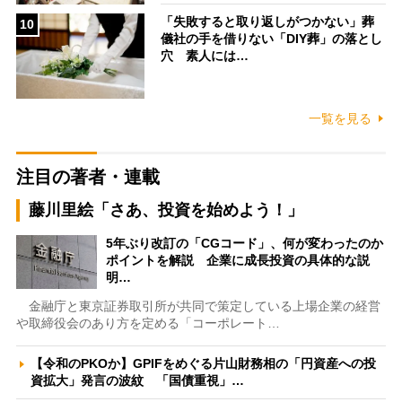
「失敗すると取り返しがつかない」葬
10
儀社の手を借りない「DIY葬」の落とし
穴 素人には…
一覧を見る
注目の著者・連載
藤川里絵「さあ、投資を始めよう！」
5年ぶり改訂の「CGコード」、何が変わったのか
ポイントを解説 企業に成長投資の具体的な説
明…
金融庁と東京証券取引所が共同で策定している上場企業の経営
や取締役会のあり方を定める「コーポレート…
【令和のPKOか】GPIFをめぐる片山財務相の「円資産への投
資拡大」発言の波紋 「国債重視」…