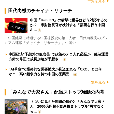
一覧を見る
田代尚機のチャイナ・リサーチ
中国「Kimi K3」の衝撃に世界はどう対応するの
か？ 米財務長官が検討する「蒸留を行う中国
AI…
中国経済に精通する中国株投資の第一人者・田代尚機氏のプレ
ミアム連載「チャイナ・リサーチ」。中国企…
中国経済“予想外の低成長”で政策のテコ入れ必至か 経済運営
方針の修正で成長加速が予想さ…
“AI革命”で爆発的な需要拡大が見込まれる「CXO」とは何
か？ 高い競争力を持つ中国の医薬品…
一覧を見る
「みんなで大家さん」配当ストップ騒動の内幕
《ついに見えた問題の核心》「みんなで大家さ
ん」2000億円超不動産投資トラブル“異常なく
ら…