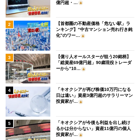
億円超・…
【首都圏の不動産価格「危ない駅」ラ
2
ンキング】“中古マンション売れ行き鈍
化”のワー…
【億り人オールスターが狙う20銘柄】
3
「総資産69億円超」90歳現役トレーダ
ーから“10…
「キオクシアが再び株価10万円になる
4
日は遠い」資産3億円超のサラリーマン
投資家が…
「キオクシアが今後も利益を出し続け
5
るかは分からない」資産11億円の個人
投資家が…