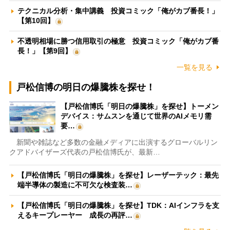
テクニカル分析・集中講義 投資コミック「俺がカブ番長！」
【第10回】
不透明相場に勝つ信用取引の極意 投資コミック「俺がカブ番
長！」【第9回】
一覧を見る
戸松信博の明日の爆騰株を探せ！
【戸松信博氏「明日の爆騰株」を探せ】トーメン
デバイス：サムスンを通じて世界のAIメモリ需
要…
新聞や雑誌など多数の金融メディアに出演するグローバルリン
クアドバイザーズ代表の戸松信博氏が、最新…
【戸松信博氏「明日の爆騰株」を探せ】レーザーテック：最先
端半導体の製造に不可欠な検査装…
【戸松信博氏「明日の爆騰株」を探せ】TDK：AIインフラを支
えるキープレーヤー 成長の再評…