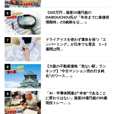
《200万円→資産10億円超の
6
DAIBOUCHOU氏が「年末までに株価倍
増期待」の5銘柄を公…
ドライアイスを使わず遺体を保つ「エ
7
ンバーミング」が日本でも普及 1～2
週間は問…
【大阪の不動産価格「危ない駅」ラン
8
キング】“中古マンション売れ行き鈍
化”のワース…
「AI・半導体関連が“本命”であること
9
に変わりはない」資産20億円超の90歳
現役トレー…