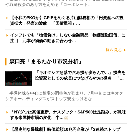
や取締役会のあり方を定める「コーポレート…
【令和のPKOか】GPIFをめぐる片山財務相の「円資産への投
資拡大」発言の波紋 「国債重視」…
インフレでも「物価負け」しない金融商品「物価連動国債」に
注目 元本が物価の動きに合わせ…
一覧を見る
森口亮「まるわかり市況分析」
「キオクシア急落で含み損が膨らんで…」損失を
投資家としての成長につなげる4つの視点 「…
半導体株を中心に相場の調整色が強まり、7月中旬にはキオク
シアホールディングスがストップ安をつけるな…
「NYダウは高値更新、ナスダック・S&P500は足踏み」が意味
する米国株市場の変化 半…
【歴史的な爆騰劇】時価総額10兆円企業が「2連続ストップ