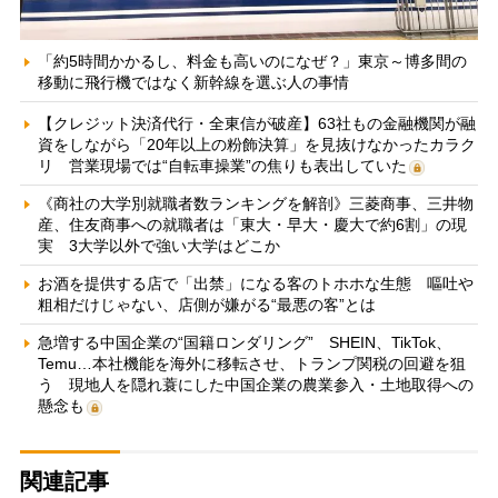
「約5時間かかるし、料金も高いのになぜ？」東京～博多間の
移動に飛行機ではなく新幹線を選ぶ人の事情
【クレジット決済代行・全東信が破産】63社もの金融機関が融
資をしながら「20年以上の粉飾決算」を見抜けなかったカラク
リ 営業現場では“自転車操業”の焦りも表出していた
《商社の大学別就職者数ランキングを解剖》三菱商事、三井物
産、住友商事への就職者は「東大・早大・慶大で約6割」の現
実 3大学以外で強い大学はどこか
お酒を提供する店で「出禁」になる客のトホホな生態 嘔吐や
粗相だけじゃない、店側が嫌がる“最悪の客”とは
急増する中国企業の“国籍ロンダリング” SHEIN、TikTok、
Temu…本社機能を海外に移転させ、トランプ関税の回避を狙
う 現地人を隠れ蓑にした中国企業の農業参入・土地取得への
懸念も
関連記事