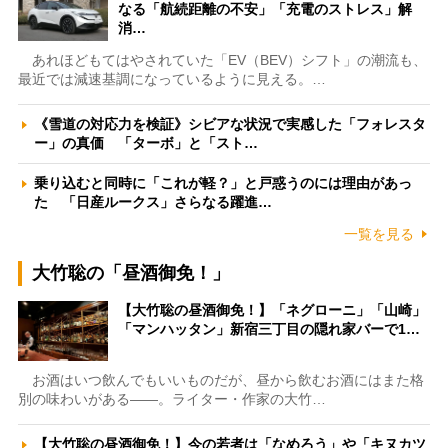
なる「航続距離の不安」「充電のストレス」解
消…
あれほどもてはやされていた「EV（BEV）シフト」の潮流も、
最近では減速基調になっているように見える。…
《雪道の対応力を検証》シビアな状況で実感した「フォレスタ
ー」の真価 「ターボ」と「スト…
乗り込むと同時に「これが軽？」と戸惑うのには理由があっ
た 「日産ルークス」さらなる躍進…
一覧を見る
大竹聡の「昼酒御免！」
【大竹聡の昼酒御免！】「ネグローニ」「山崎」
「マンハッタン」新宿三丁目の隠れ家バーで1…
お酒はいつ飲んでもいいものだが、昼から飲むお酒にはまた格
別の味わいがある――。ライター・作家の大竹…
【大竹聡の昼酒御免！】今の若者は「なめろう」や「キヌカツ