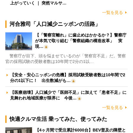
上がっていく ｜ 突然マルサ…
一覧を見る
河合雅司「人口減少ニッポンの活路」
【「警察官離れ」に歯止めはかかるか？】警察庁
が本気で取り組む「警察組織の構造改革」 実
現…
警察庁が目下、頭を悩ませているのが「警察官不足」だ。警察
官の採用試験の受験者数は10年間で2分の1以…
【安全・安心ニッポンの危機】採用試験受験者数は10年間で2
分の1以下に！ 出生数減がも…
【医療崩壊】人口減少で「医師不足」に加えて「患者不足」に
見舞われ地域医療が限界に 今後…
一覧を見る
快適クルマ生活 乗ってみた、使ってみた
【4ヶ月間で受注累計6000台】BEV普及の障壁と