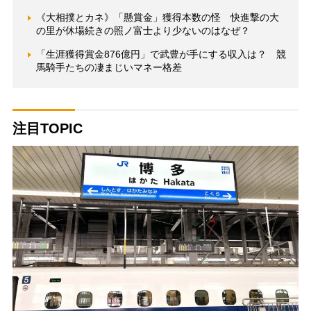
《大相撲とカネ》「懸賞金」獲得本数の怪 快進撃の大
の里が休場続きの照ノ富士より少ないのはなぜ？
「生涯獲得賞金876億円」で武豊が手にする収入は？ 競
馬騎手たちの凄まじいマネー格差
注目TOPIC