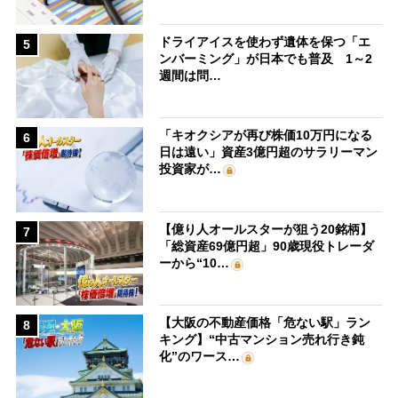
ドライアイスを使わず遺体を保つ「エ
5
ンバーミング」が日本でも普及 1～2
週間は問…
「キオクシアが再び株価10万円になる
6
日は遠い」資産3億円超のサラリーマン
投資家が…
【億り人オールスターが狙う20銘柄】
7
「総資産69億円超」90歳現役トレーダ
ーから“10…
【大阪の不動産価格「危ない駅」ラン
8
キング】“中古マンション売れ行き鈍
化”のワース…