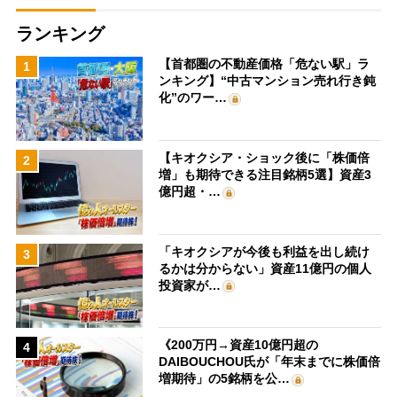
ランキング
【首都圏の不動産価格「危ない駅」ラ
1
ンキング】“中古マンション売れ行き鈍
化”のワー…
【キオクシア・ショック後に「株価倍
2
増」も期待できる注目銘柄5選】資産3
億円超・…
「キオクシアが今後も利益を出し続け
3
るかは分からない」資産11億円の個人
投資家が…
《200万円→資産10億円超の
4
DAIBOUCHOU氏が「年末までに株価倍
増期待」の5銘柄を公…