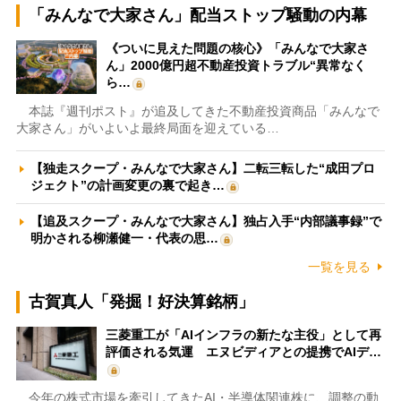
「みんなで大家さん」配当ストップ騒動の内幕
《ついに見えた問題の核心》「みんなで大家さ
ん」2000億円超不動産投資トラブル“異常なく
ら…
本誌『週刊ポスト』が追及してきた不動産投資商品「みんなで
大家さん」がいよいよ最終局面を迎えている…
【独走スクープ・みんなで大家さん】二転三転した“成田プロ
ジェクト”の計画変更の裏で起き…
【追及スクープ・みんなで大家さん】独占入手“内部議事録”で
明かされる柳瀬健一・代表の思…
一覧を見る
古賀真人「発掘！好決算銘柄」
三菱重工が「AIインフラの新たな主役」として再
評価される気運 エヌビディアとの提携でAIデ…
今年の株式市場を牽引してきたAI・半導体関連株に、調整の動