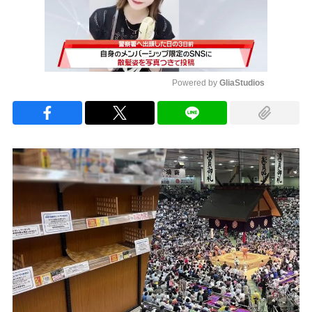
Powered by 
GliaStudios
Mute