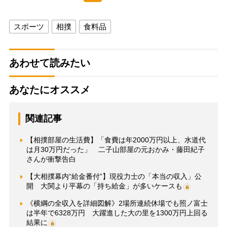
スポーツ
相撲
食料品
あわせて読みたい
あなたにオススメ
関連記事
【相撲部屋の生活費】「食費は年2000万円以上、水道代
は月30万円だった」 二子山部屋の元おかみ・藤田紀子
さんが衝撃告白
【大相撲幕内“給金番付”】現役力士の「本当の収入」公
開 大関より平幕の「持ち給金」が多いケースも
《横綱の全収入を詳細図解》2場所連続休場でも照ノ富士
は半年で6328万円 大躍進した大の里を1300万円上回る
結果に