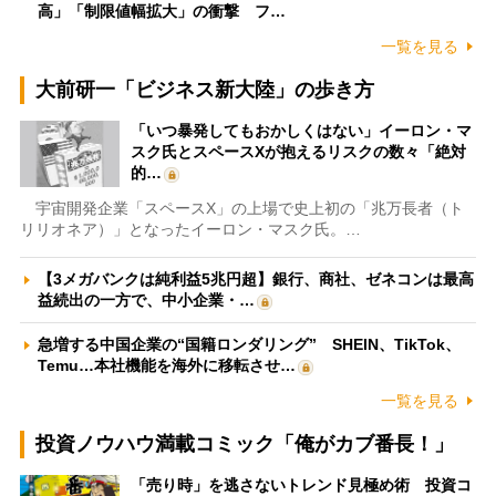
高」「制限値幅拡大」の衝撃 フ…
一覧を見る
大前研一「ビジネス新大陸」の歩き方
「いつ暴発してもおかしくはない」イーロン・マ
スク氏とスペースXが抱えるリスクの数々「絶対
的…
宇宙開発企業「スペースX」の上場で史上初の「兆万長者（ト
リリオネア）」となったイーロン・マスク氏。…
【3メガバンクは純利益5兆円超】銀行、商社、ゼネコンは最高
益続出の一方で、中小企業・…
急増する中国企業の“国籍ロンダリング” SHEIN、TikTok、
Temu…本社機能を海外に移転させ…
一覧を見る
投資ノウハウ満載コミック「俺がカブ番長！」
「売り時」を逃さないトレンド見極め術 投資コ