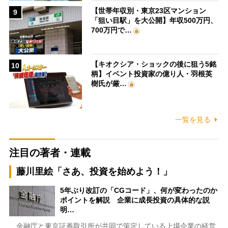
【世帯年収別・東京23区マンション
9
「狙い目駅」を大公開】年収500万円、
700万円で…
【キオクシア・ショックの後に狙う5銘
10
柄】イベント投資家の億り人・羽根英
樹氏が厳…
一覧を見る
注目の著者・連載
藤川里絵「さあ、投資を始めよう！」
5年ぶり改訂の「CGコード」、何が変わったのか
ポイントを解説 企業に成長投資の具体的な説
明…
金融庁と東京証券取引所が共同で策定している上場企業の経営