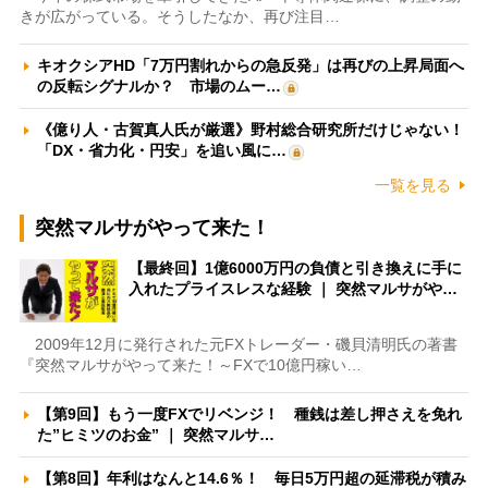
きが広がっている。そうしたなか、再び注目…
キオクシアHD「7万円割れからの急反発」は再びの上昇局面へ
の反転シグナルか？ 市場のムー…
《億り人・古賀真人氏が厳選》野村総合研究所だけじゃない！
「DX・省力化・円安」を追い風に…
一覧を見る
突然マルサがやって来た！
【最終回】1億6000万円の負債と引き換えに手に
入れたプライスレスな経験 ｜ 突然マルサがや…
2009年12月に発行された元FXトレーダー・磯貝清明氏の著書
『突然マルサがやって来た！～FXで10億円稼い…
【第9回】もう一度FXでリベンジ！ 種銭は差し押さえを免れ
た”ヒミツのお金” ｜ 突然マルサ…
【第8回】年利はなんと14.6％！ 毎日5万円超の延滞税が積み