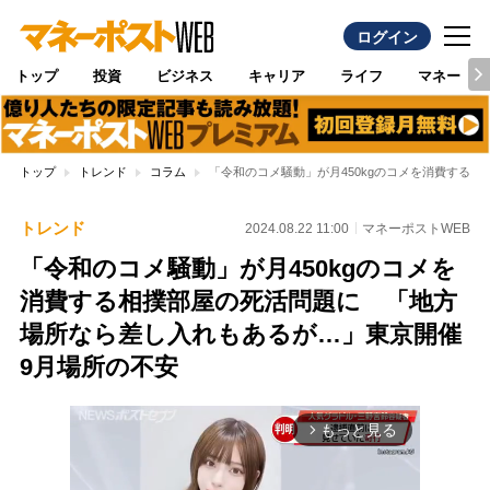
ログイン
トップ
投資
ビジネス
キャリア
ライフ
マネー
トップ
トレンド
コラム
「令和のコメ騒動」が月450kgのコメを消費する
トレンド
2024.08.22 11:00
マネーポストWEB
「令和のコメ騒動」が月450kgのコメを
消費する相撲部屋の死活問題に 「地方
場所なら差し入れもあるが…」東京開催
9月場所の不安
もっと見る
arrow_forward_ios