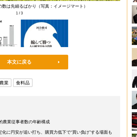
の数は先細るばかり（写真：イメージマート）
1
/
3
本文に戻る
農業
食料品
幹的農業従事者数の年齢構成
定化に円安が追い打ち、購買力低下で“買い負け”する場面も