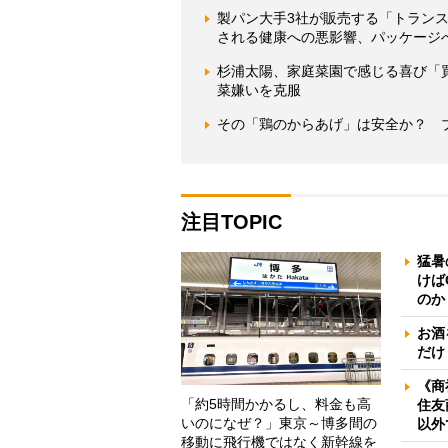
製パン大手3社が販売する「トランス
される健康への悪影響、パッケージ
杉浦太陽、家庭菜園で感じる喜び「
菜嫌いを克服
その「鶏のからあげ」は安全か？ 
注目TOPIC
猛暑
けば
のか
お酒
だけ
《商
「約5時間かかるし、料金も高
住友
いのになぜ？」東京～博多間の
以外
移動に飛行機ではなく新幹線を