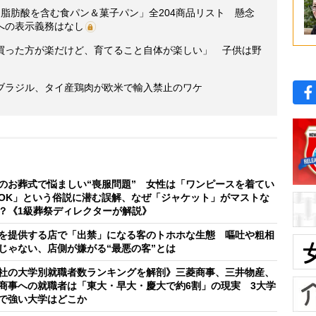
脂肪酸を含む食パン＆菓子パン」全204商品リスト 懸念
への表示義務はなし
買った方が楽だけど、育てること自体が楽しい」 子供は野
ブラジル、タイ産鶏肉が欧米で輸入禁止のワケ
のお葬式で悩ましい“喪服問題” 女性は「ワンピースを着てい
OK」という俗説に潜む誤解、なぜ「ジャケット」がマストな
？《1級葬祭ディレクターが解説》
を提供する店で「出禁」になる客のトホホな生態 嘔吐や粗相
じゃない、店側が嫌がる“最悪の客”とは
社の大学別就職者数ランキングを解剖》三菱商事、三井物産、
商事への就職者は「東大・早大・慶大で約6割」の現実 3大学
で強い大学はどこか