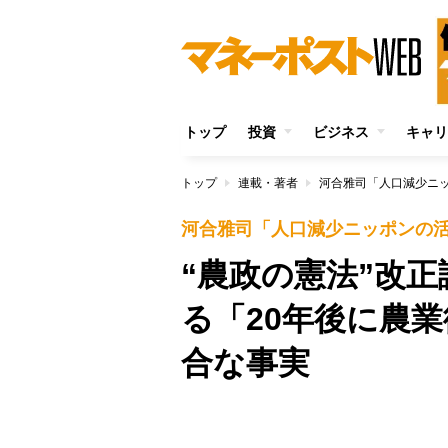
トップ
投資
ビジネス
キャリ
トップ
連載・著者
河合雅司「人口減少ニ
河合雅司「人口減少ニッポンの
“農政の憲法”改
る「20年後に農
合な事実
/