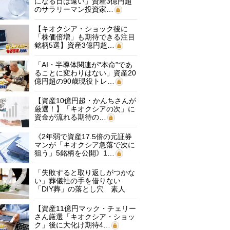
になる日は遠い」資産3億円超
のサラリーマン投資家…
【キオクシア・ショック後に
「株価倍増」も期待できる注目
銘柄5選】資産3億円超…
「AI・半導体関連が“本命”であ
ることに変わりはない」資産20
億円超の90歳現役トレ…
【資産10億円超・かんちさんが
厳選！】「キオクシアの次」に
資金が流れる期待の…
《2年弱で資産17.5倍の元証券
マンが「キオクシア急落で次に
狙う」5銘柄を公開》1…
「失敗すると取り返しがつかな
い」葬儀社の手を借りない
「DIY葬」の落とし穴 素人
に…
【資産11億円マック・チェリー
さん厳選「キオクシア・ショッ
ク」後に大化け期待4…