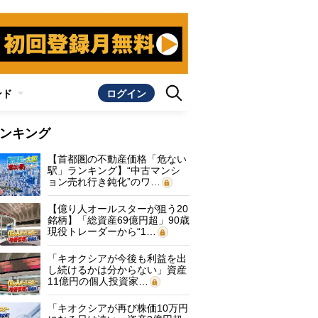
ンド
ログイン
ンキング
【首都圏の不動産価格「危ない
駅」ランキング】“中古マンシ
ョン売れ行き鈍化”のワ…
【億り人オールスターが狙う20
銘柄】「総資産69億円超」90歳
現役トレーダーから“1…
「キオクシアが今後も利益を出
し続けるかは分からない」資産
11億円の個人投資家…
「キオクシアが再び株価10万円