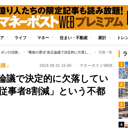
ア
ライフ
マネー
住まい・不動産
家計
トレ
ッポンの活路」
“農政の憲法”改正論議で決定的に欠落している「20年後に農業従事者8割減」という不都合な事実
写真一覧
ラ
1
活路」
2024.08.31 15:00
マネーポストWEB
正論議で決定的に欠落してい
2
業従事者8割減」という不都
3
4
Loaded
: