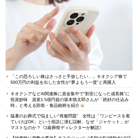
「この恐ろしい株はさっさと手放したい…」キオクシア株で
500万円の利益を出した女性が“夢よもう一度”と再購入
キオクシアなどAI関連株に資金集中で“割安になった成長株”に
投資妙味 資産1.5億円超の坂本慎太郎さんが「絶好の仕込み
時」と考える防衛・食品銘柄を紹介
猛暑のお葬式で悩ましい“喪服問題” 女性は「ワンピースを着
ていけばOK」という俗説に潜む誤解、なぜ「ジャケット」が
マストなのか？《1級葬祭ディレクターが解説》
【納車時に複数の事故】テスラジャパン“多額のEV補助金”で注