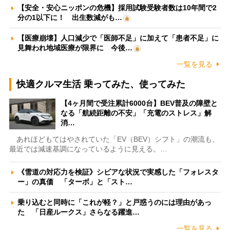
【安全・安心ニッポンの危機】採用試験受験者数は10年間で2
分の1以下に！ 出生数減がも…
【医療崩壊】人口減少で「医師不足」に加えて「患者不足」に
見舞われ地域医療が限界に 今後…
一覧を見る
快適クルマ生活 乗ってみた、使ってみた
【4ヶ月間で受注累計6000台】BEV普及の障壁と
なる「航続距離の不安」「充電のストレス」解
消…
あれほどもてはやされていた「EV（BEV）シフト」の潮流も、
最近では減速基調になっているように見える。…
《雪道の対応力を検証》シビアな状況で実感した「フォレスタ
ー」の真価 「ターボ」と「スト…
乗り込むと同時に「これが軽？」と戸惑うのには理由があっ
た 「日産ルークス」さらなる躍進…
一覧を見る