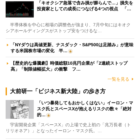
「キオクシア急落で含み損が膨らんで…」損失を
投資家としての成長につなげる4つの視点 「…
半導体株を中心に相場の調整色が強まり、7月中旬にはキオク
シアホールディングスがストップ安をつけるな…
「NYダウは高値更新、ナスダック・S&P500は足踏み」が意味
する米国株市場の変化 半…
【歴史的な爆騰劇】時価総額10兆円企業が「2連続ストップ
高」「制限値幅拡大」の衝撃 フ…
一覧を見る
大前研一「ビジネス新大陸」の歩き方
「いつ暴発してもおかしくはない」イーロン・マ
スク氏とスペースXが抱えるリスクの数々「絶対
的…
宇宙開発企業「スペースX」の上場で史上初の「兆万長者（ト
リリオネア）」となったイーロン・マスク氏。…