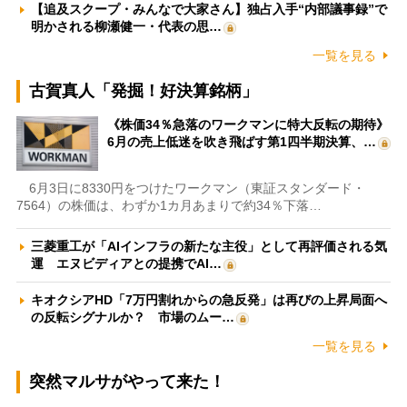
【追及スクープ・みんなで大家さん】独占入手“内部議事録”で
明かされる柳瀬健一・代表の思…
一覧を見る
古賀真人「発掘！好決算銘柄」
《株価34％急落のワークマンに特大反転の期待》
6月の売上低迷を吹き飛ばす第1四半期決算、…
6月3日に8330円をつけたワークマン（東証スタンダード・
7564）の株価は、わずか1カ月あまりで約34％下落…
三菱重工が「AIインフラの新たな主役」として再評価される気
運 エヌビディアとの提携でAI…
キオクシアHD「7万円割れからの急反発」は再びの上昇局面へ
の反転シグナルか？ 市場のムー…
一覧を見る
突然マルサがやって来た！