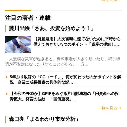
注目の著者・連載
藤川里絵「さあ、投資を始めよう！」
【資産運用】大災害時に慌てないために平時から
備えておきたい3つのポイント「資産の棚卸し…
大規模な災害が起きると、株式市場が大きく動いたり、取引環
境が不安定になったりすることがある。一方…
5年ぶり改訂の「CGコード」、何が変わったのかポイントを解
説 企業に成長投資の具体的な説…
【令和のPKOか】GPIFをめぐる片山財務相の「円資産への投
資拡大」発言の波紋 「国債重視」…
一覧を見る
森口亮「まるわかり市況分析」