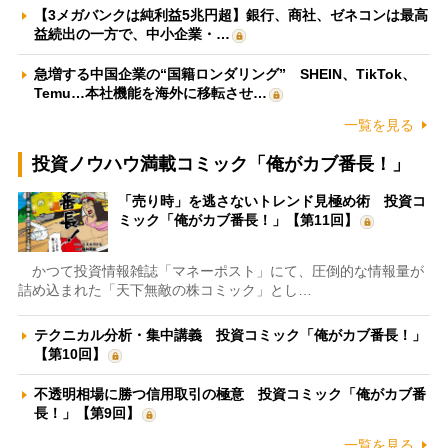
【3メガバンクは純利益5兆円超】銀行、商社、ゼネコンは最高
益続出の一方で、中小企業・…
急増する中国企業の“国籍ロンダリング” SHEIN、TikTok、
Temu…本社機能を海外に移転させ…
一覧を見る
投資ノウハウ満載コミック「俺がカブ番長！」
「売り時」を逃さないトレンド見極め術 投資コ
ミック「俺がカブ番長！」【第11回】
かつて投資情報雑誌「マネーポスト」にて、圧倒的な情報量が
詰め込まれた「天下無敵の株コミック」とし…
テクニカル分析・集中講義 投資コミック「俺がカブ番長！」
【第10回】
不透明相場に勝つ信用取引の極意 投資コミック「俺がカブ番
長！」【第9回】
一覧を見る