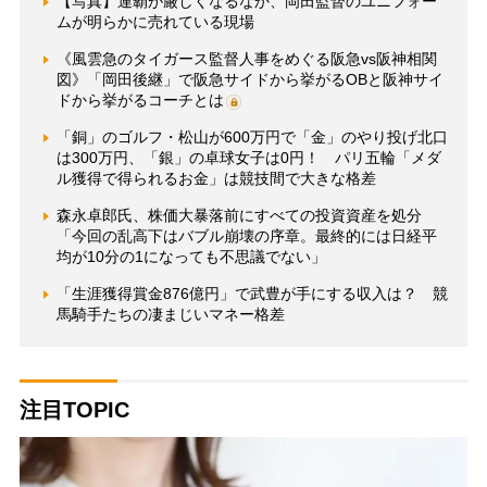
【写真】連覇が厳しくなるなか、岡田監督のユニフォー
ムが明らかに売れている現場
《風雲急のタイガース監督人事をめぐる阪急vs阪神相関
図》「岡田後継」で阪急サイドから挙がるOBと阪神サイ
ドから挙がるコーチとは
「銅」のゴルフ・松山が600万円で「金」のやり投げ北口
は300万円、「銀」の卓球女子は0円！ パリ五輪「メダ
ル獲得で得られるお金」は競技間で大きな格差
森永卓郎氏、株価大暴落前にすべての投資資産を処分
「今回の乱高下はバブル崩壊の序章。最終的には日経平
均が10分の1になっても不思議でない」
「生涯獲得賞金876億円」で武豊が手にする収入は？ 競
馬騎手たちの凄まじいマネー格差
注目TOPIC