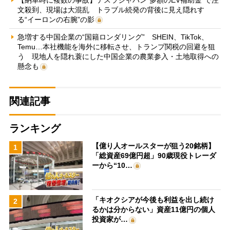
文殺到、現場は大混乱 トラブル続発の背後に見え隠れす
る“イーロンの右腕”の影
急増する中国企業の“国籍ロンダリング” SHEIN、TikTok、
Temu…本社機能を海外に移転させ、トランプ関税の回避を狙
う 現地人を隠れ蓑にした中国企業の農業参入・土地取得への
懸念も
関連記事
ランキング
【億り人オールスターが狙う20銘柄】
1
「総資産69億円超」90歳現役トレーダ
ーから“10…
「キオクシアが今後も利益を出し続け
2
るかは分からない」資産11億円の個人
投資家が…