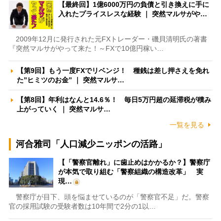
【最終回】1億6000万円の負債と引き換えに手に
入れたプライスレスな経験 ｜ 突然マルサがや…
2009年12月に発行された元FXトレーダー・磯貝清明氏の著書
『突然マルサがやって来た！～FXで10億円稼い…
【第9回】もう一度FXでリベンジ！ 種銭は差し押さえを免れ
た”ヒミツのお金” ｜ 突然マルサ…
【第8回】年利はなんと14.6％！ 毎日5万円超の延滞税が積み
上がっていく ｜ 突然マルサ…
一覧を見る
河合雅司「人口減少ニッポンの活路」
【「警察官離れ」に歯止めはかかるか？】警察庁
が本気で取り組む「警察組織の構造改革」 実
現…
警察庁が目下、頭を悩ませているのが「警察官不足」だ。警察
官の採用試験の受験者数は10年間で2分の1以…