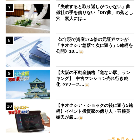
「失敗すると取り返しがつかない」葬
7
儀社の手を借りない「DIY葬」の落とし
穴 素人には…
《2年弱で資産17.5倍の元証券マンが
8
「キオクシア急落で次に狙う」5銘柄を
公開》10…
【大阪の不動産価格「危ない駅」ラン
9
キング】“中古マンション売れ行き鈍
化”のワース…
【キオクシア・ショックの後に狙う5銘
10
柄】イベント投資家の億り人・羽根英
樹氏が厳…
一覧を見る