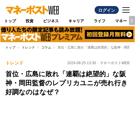
ログイン
トップ
投資
ビジネス
キャリア
ライフ
マネー
トップ
トレンド
コラム
首位・広島に敗れ「連覇は絶望的」な阪神・岡田監
トレンド
2024.08.25 13:30
マネーポストWEB
首位・広島に敗れ「連覇は絶望的」な阪
神・岡田監督のレプリカユニが売れ行き
好調なのはなぜ？
Loaded
:
95.43%
/
Unmute