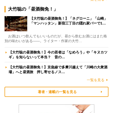
大竹聡の「昼酒御免！」
【大竹聡の昼酒御免！】「ネグローニ」「山崎」
「マンハッタン」新宿三丁目の隠れ家バーで1…
お酒はいつ飲んでもいいものだが、昼から飲むお酒にはまた格
別の味わいがある――。ライター・作家の大竹…
【大竹聡の昼酒御免！】今の若者は「なめろう」や「キヌカツ
ギ」を知らないって本当？ 昔の…
【大竹聡の昼酒御免！】京急線で多摩川越えて「川崎の大衆酒
場」へと昼酒旅 押し寄せるノス…
一覧を見る
著者・連載の一覧を見る