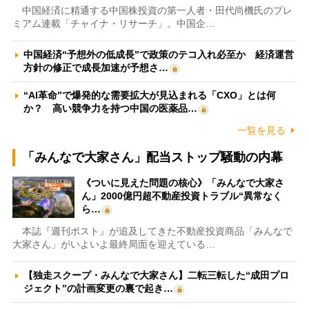
中国経済に精通する中国株投資の第一人者・田代尚機氏のプレ
ミアム連載「チャイナ・リサーチ」。中国企…
中国経済“予想外の低成長”で政策のテコ入れ必至か 経済運営
方針の修正で成長加速が予想さ…
“AI革命”で爆発的な需要拡大が見込まれる「CXO」とは何
か？ 高い競争力を持つ中国の医薬品…
一覧を見る
「みんなで大家さん」配当ストップ騒動の内幕
《ついに見えた問題の核心》「みんなで大家さ
ん」2000億円超不動産投資トラブル“異常なく
ら…
本誌『週刊ポスト』が追及してきた不動産投資商品「みんなで
大家さん」がいよいよ最終局面を迎えている…
【独走スクープ・みんなで大家さん】二転三転した“成田プロ
ジェクト”の計画変更の裏で起き…