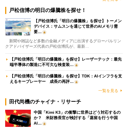
戸松信博の明日の爆騰株を探せ！
【戸松信博氏「明日の爆騰株」を探せ】トーメン
デバイス：サムスンを通じて世界のAIメモリ需
要…
新聞や雑誌など多数の金融メディアに出演するグローバルリン
クアドバイザーズ代表の戸松信博氏が、最新…
【戸松信博氏「明日の爆騰株」を探せ】レーザーテック：最先
端半導体の製造に不可欠な検査装…
【戸松信博氏「明日の爆騰株」を探せ】TDK：AIインフラを支
えるキープレーヤー 成長の再評…
一覧を見る
田代尚機のチャイナ・リサーチ
中国「Kimi K3」の衝撃に世界はどう対応するの
か？ 米財務長官が検討する「蒸留を行う中国
AI…