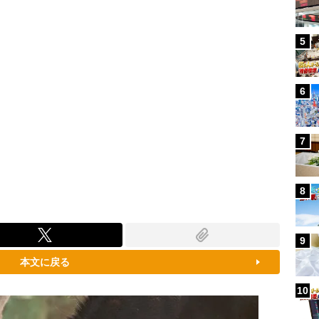
5
6
7
8
9
本文に戻る
10