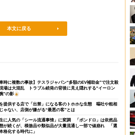
本文に戻る
車時に複数の事故】テスラジャパン“多額のEV補助金”で注文殺
現場は大混乱 トラブル続発の背後に見え隠れする“イーロン
腕”の影
を提供する店で「出禁」になる客のトホホな生態 嘔吐や粗相
じゃない、店側が嫌がる“最悪の客”とは
生に人気の「シール流通事情」に変調 「ボンドロ」は依然品
態が続くが、模倣品や類似品が大量流通し一部で値崩れ 「選
本格化する時代に」