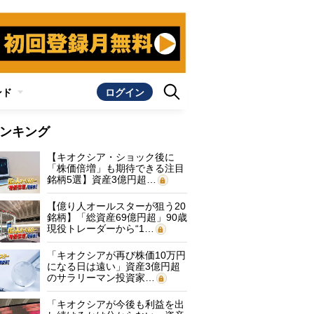
ンド
ログイン
ンキング
【キオクシア・ショック後に
「株価倍増」も期待できる注目
銘柄5選】資産3億円超…
【億り人オールスターが狙う20
銘柄】「総資産69億円超」90歳
現役トレーダーから“1…
「キオクシアが再び株価10万円
になる日は遠い」資産3億円超
のサラリーマン投資家…
「キオクシアが今後も利益を出