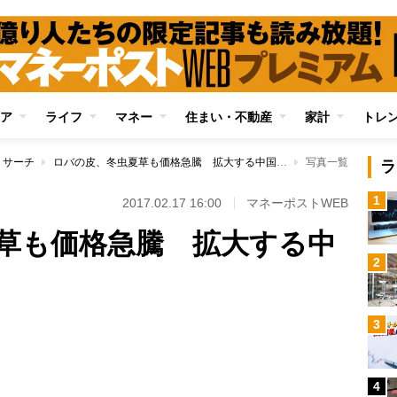
ア
ライフ
マネー
住まい・不動産
家計
トレ
リサーチ
ロバの皮、冬虫夏草も価格急騰 拡大する中国の消費パワー
写真一覧
ラ
1
2017.02.17 16:00
マネーポストWEB
草も価格急騰 拡大する中
2
3
Loaded
:
100.00%
4