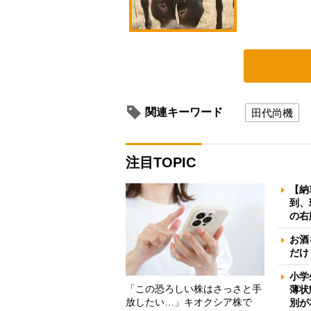
関連キーワード
田代尚機
注目TOPIC
【納
到、
の右
お酒
だけ
小学
「この恐ろしい株はさっさと手
薄状
放したい…」キオクシア株で
別が