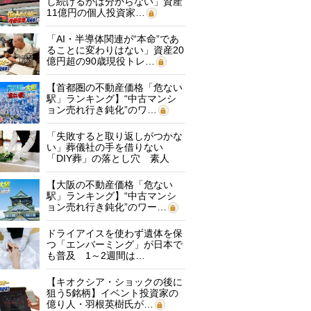
し続けるかは分からない」資産
11億円の個人投資家…
「AI・半導体関連が“本命”であ
ることに変わりはない」資産20
億円超の90歳現役トレ…
【首都圏の不動産価格「危ない
駅」ランキング】“中古マンシ
ョン売れ行き鈍化”のワ…
「失敗すると取り返しがつかな
い」葬儀社の手を借りない
「DIY葬」の落とし穴 素人
に…
【大阪の不動産価格「危ない
駅」ランキング】“中古マンシ
ョン売れ行き鈍化”のワー…
ドライアイスを使わず遺体を保
つ「エンバーミング」が日本で
も普及 1～2週間は…
【キオクシア・ショックの後に
狙う5銘柄】イベント投資家の
億り人・羽根英樹氏が…