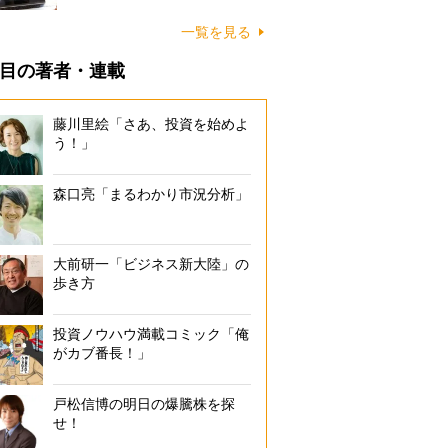
一覧を見る
目の著者・連載
藤川里絵「さあ、投資を始めよ
う！」
森口亮「まるわかり市況分析」
大前研一「ビジネス新大陸」の
歩き方
投資ノウハウ満載コミック「俺
がカブ番長！」
戸松信博の明日の爆騰株を探
せ！