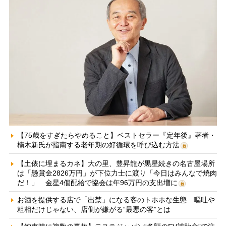
【75歳をすぎたらやめること】ベストセラー『定年後』著者・
楠木新氏が指南する老年期の好循環を呼び込む方法
【土俵に埋まるカネ】大の里、豊昇龍が黒星続きの名古屋場所
は「懸賞金2826万円」が下位力士に渡り「今日はみんなで焼肉
だ！」 金星4個配給で協会は年96万円の支出増に
お酒を提供する店で「出禁」になる客のトホホな生態 嘔吐や
粗相だけじゃない、店側が嫌がる“最悪の客”とは