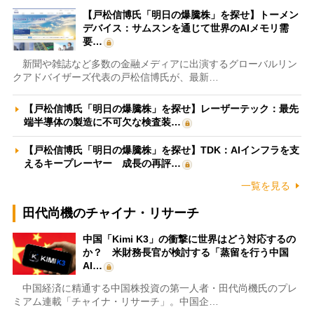
【戸松信博氏「明日の爆騰株」を探せ】トーメン
デバイス：サムスンを通じて世界のAIメモリ需
要…
新聞や雑誌など多数の金融メディアに出演するグローバルリン
クアドバイザーズ代表の戸松信博氏が、最新…
【戸松信博氏「明日の爆騰株」を探せ】レーザーテック：最先
端半導体の製造に不可欠な検査装…
【戸松信博氏「明日の爆騰株」を探せ】TDK：AIインフラを支
えるキープレーヤー 成長の再評…
一覧を見る
田代尚機のチャイナ・リサーチ
中国「Kimi K3」の衝撃に世界はどう対応するの
か？ 米財務長官が検討する「蒸留を行う中国
AI…
中国経済に精通する中国株投資の第一人者・田代尚機氏のプレ
ミアム連載「チャイナ・リサーチ」。中国企…