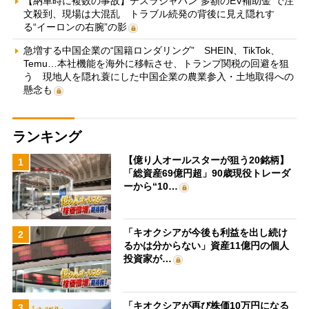
【納車時に複数の事故】テスラジャパン“多額のEV補助金”で注
文殺到、現場は大混乱 トラブル続発の背後に見え隠れす
る“イーロンの右腕”の影
急増する中国企業の“国籍ロンダリング” SHEIN、TikTok、
Temu…本社機能を海外に移転させ、トランプ関税の回避を狙
う 現地人を隠れ蓑にした中国企業の農業参入・土地取得への
懸念も
ランキング
【億り人オールスターが狙う20銘柄】
1
「総資産69億円超」90歳現役トレーダ
ーから“10…
「キオクシアが今後も利益を出し続け
2
るかは分からない」資産11億円の個人
投資家が…
「キオクシアが再び株価10万円になる
3