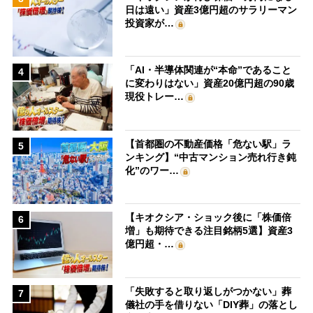
日は遠い」資産3億円超のサラリーマン
投資家が…
「AI・半導体関連が“本命”であること
4
に変わりはない」資産20億円超の90歳
現役トレー…
【首都圏の不動産価格「危ない駅」ラ
5
ンキング】“中古マンション売れ行き鈍
化”のワー…
【キオクシア・ショック後に「株価倍
6
増」も期待できる注目銘柄5選】資産3
億円超・…
「失敗すると取り返しがつかない」葬
7
儀社の手を借りない「DIY葬」の落とし