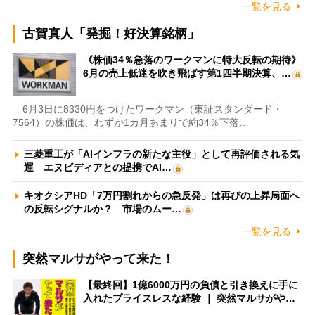
一覧を見る
古賀真人「発掘！好決算銘柄」
《株価34％急落のワークマンに特大反転の期待》
6月の売上低迷を吹き飛ばす第1四半期決算、…
6月3日に8330円をつけたワークマン（東証スタンダード・
7564）の株価は、わずか1カ月あまりで約34％下落…
三菱重工が「AIインフラの新たな主役」として再評価される気
運 エヌビディアとの提携でAI…
キオクシアHD「7万円割れからの急反発」は再びの上昇局面へ
の反転シグナルか？ 市場のムー…
一覧を見る
突然マルサがやって来た！
【最終回】1億6000万円の負債と引き換えに手に
入れたプライスレスな経験 ｜ 突然マルサがや…