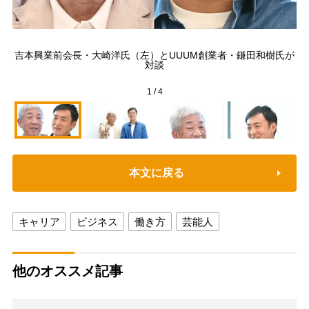
吉本興業前会長・大崎洋氏（左）とUUUM創業者・鎌田和樹氏が
対談
1
/
4
本文に戻る
キャリア
ビジネス
働き方
芸能人
他のオススメ記事