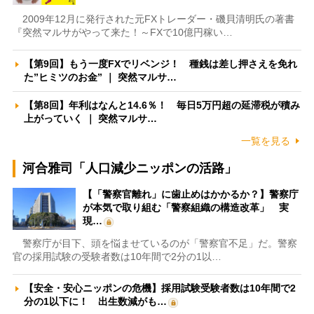
2009年12月に発行された元FXトレーダー・磯貝清明氏の著書
『突然マルサがやって来た！～FXで10億円稼い…
【第9回】もう一度FXでリベンジ！ 種銭は差し押さえを免れ
た”ヒミツのお金” ｜ 突然マルサ…
【第8回】年利はなんと14.6％！ 毎日5万円超の延滞税が積み
上がっていく ｜ 突然マルサ…
一覧を見る
河合雅司「人口減少ニッポンの活路」
【「警察官離れ」に歯止めはかかるか？】警察庁
が本気で取り組む「警察組織の構造改革」 実
現…
警察庁が目下、頭を悩ませているのが「警察官不足」だ。警察
官の採用試験の受験者数は10年間で2分の1以…
【安全・安心ニッポンの危機】採用試験受験者数は10年間で2
分の1以下に！ 出生数減がも…