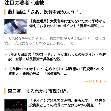
注目の著者・連載
藤川里絵「さあ、投資を始めよう！」
【資産運用】大災害時に慌てないために平時から
備えておきたい3つのポイント「資産の棚卸し…
大規模な災害が起きると、株式市場が大きく動いたり、取引環
境が不安定になったりすることがある。一方…
5年ぶり改訂の「CGコード」、何が変わったのかポイントを解
説 企業に成長投資の具体的な説…
【令和のPKOか】GPIFをめぐる片山財務相の「円資産への投
資拡大」発言の波紋 「国債重視」…
一覧を見る
森口亮「まるわかり市況分析」
「キオクシア急落で含み損が膨らんで…」損失を
投資家としての成長につなげる4つの視点 「…