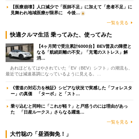
【医療崩壊】人口減少で「医師不足」に加えて「患者不足」に
見舞われ地域医療が限界に 今後…
一覧を見る
快適クルマ生活 乗ってみた、使ってみた
【4ヶ月間で受注累計6000台】BEV普及の障壁と
なる「航続距離の不安」「充電のストレス」解
消…
あれほどもてはやされていた「EV（BEV）シフト」の潮流も、
最近では減速基調になっているように見える。…
《雪道の対応力を検証》シビアな状況で実感した「フォレスタ
ー」の真価 「ターボ」と「スト…
乗り込むと同時に「これが軽？」と戸惑うのには理由があっ
た 「日産ルークス」さらなる躍進…
一覧を見る
大竹聡の「昼酒御免！」