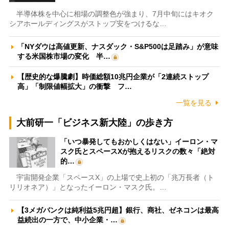
半導体株を中心に相場の調整色が強まり、7月中旬にはキオク
シアホールディングスがストップ安をつけるな…
「NYダウは高値更新、ナスダック・S&P500は足踏み」が意味
する米国株市場の変化 半…
【歴史的な爆騰劇】時価総額10兆円企業が「2連続ストップ
高」「制限値幅拡大」の衝撃 フ…
一覧を見る
大前研一「ビジネス新大陸」の歩き方
「いつ暴発してもおかしくはない」イーロン・マ
スク氏とスペースXが抱えるリスクの数々「絶対
的…
宇宙開発企業「スペースX」の上場で史上初の「兆万長者（ト
リリオネア）」となったイーロン・マスク氏。…
【3メガバンクは純利益5兆円超】銀行、商社、ゼネコンは最高
益続出の一方で、中小企業・…