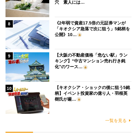
穴 素人には…
《2年弱で資産17.5倍の元証券マンが
8
「キオクシア急落で次に狙う」5銘柄を
公開》10…
【大阪の不動産価格「危ない駅」ラン
9
キング】“中古マンション売れ行き鈍
化”のワース…
【キオクシア・ショックの後に狙う5銘
10
柄】イベント投資家の億り人・羽根英
樹氏が厳…
一覧を見る