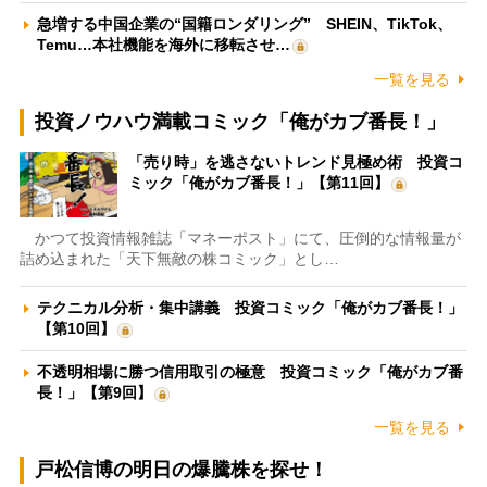
急増する中国企業の“国籍ロンダリング” SHEIN、TikTok、
Temu…本社機能を海外に移転させ…
一覧を見る
投資ノウハウ満載コミック「俺がカブ番長！」
「売り時」を逃さないトレンド見極め術 投資コ
ミック「俺がカブ番長！」【第11回】
かつて投資情報雑誌「マネーポスト」にて、圧倒的な情報量が
詰め込まれた「天下無敵の株コミック」とし…
テクニカル分析・集中講義 投資コミック「俺がカブ番長！」
【第10回】
不透明相場に勝つ信用取引の極意 投資コミック「俺がカブ番
長！」【第9回】
一覧を見る
戸松信博の明日の爆騰株を探せ！