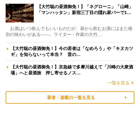
【大竹聡の昼酒御免！】「ネグローニ」「山崎」
「マンハッタン」新宿三丁目の隠れ家バーで1…
お酒はいつ飲んでもいいものだが、昼から飲むお酒にはまた格
別の味わいがある――。ライター・作家の大竹…
【大竹聡の昼酒御免！】今の若者は「なめろう」や「キヌカツ
ギ」を知らないって本当？ 昔の…
【大竹聡の昼酒御免！】京急線で多摩川越えて「川崎の大衆酒
場」へと昼酒旅 押し寄せるノス…
一覧を見る
著者・連載の一覧を見る