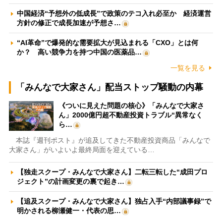
中国経済“予想外の低成長”で政策のテコ入れ必至か 経済運営
方針の修正で成長加速が予想さ…
“AI革命”で爆発的な需要拡大が見込まれる「CXO」とは何
か？ 高い競争力を持つ中国の医薬品…
一覧を見る
「みんなで大家さん」配当ストップ騒動の内幕
《ついに見えた問題の核心》「みんなで大家さ
ん」2000億円超不動産投資トラブル“異常なく
ら…
本誌『週刊ポスト』が追及してきた不動産投資商品「みんなで
大家さん」がいよいよ最終局面を迎えている…
【独走スクープ・みんなで大家さん】二転三転した“成田プロ
ジェクト”の計画変更の裏で起き…
【追及スクープ・みんなで大家さん】独占入手“内部議事録”で
明かされる柳瀬健一・代表の思…