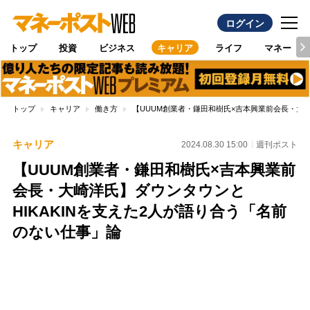
ログイン
トップ
投資
ビジネス
キャリア
ライフ
マネー
トップ
キャリア
働き方
【UUUM創業者・鎌田和樹氏×吉本興業前会長・大崎
キャリア
2024.08.30 15:00
週刊ポスト
【UUUM創業者・鎌田和樹氏×吉本興業前
会長・大崎洋氏】ダウンタウンと
HIKAKINを支えた2人が語り合う「名前
のない仕事」論
Loaded
:
100.00%
/
Unmute