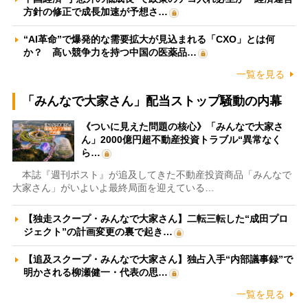
方針の修正で成長加速が予想さ…
“AI革命”で爆発的な需要拡大が見込まれる「CXO」とは何
か？ 高い競争力を持つ中国の医薬品…
一覧を見る
「みんなで大家さん」配当ストップ騒動の内幕
《ついに見えた問題の核心》「みんなで大家さ
ん」2000億円超不動産投資トラブル“異常なく
ら…
本誌『週刊ポスト』が追及してきた不動産投資商品「みんなで
大家さん」がいよいよ最終局面を迎えている…
【独走スクープ・みんなで大家さん】二転三転した“成田プロ
ジェクト”の計画変更の裏で起き…
【追及スクープ・みんなで大家さん】独占入手“内部議事録”で
明かされる柳瀬健一・代表の思…
一覧を見る