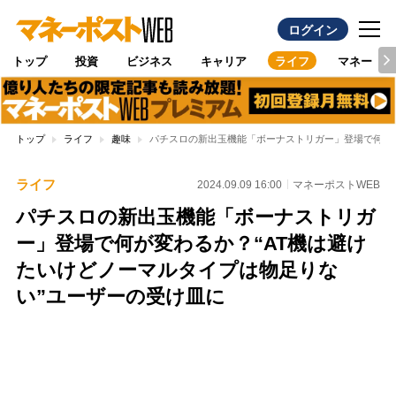
ログイン
トップ
投資
ビジネス
キャリア
ライフ
マネー
トップ
ライフ
趣味
パチスロの新出玉機能「ボーナストリガー」登場で何が変
ライフ
2024.09.09 16:00
マネーポストWEB
パチスロの新出玉機能「ボーナストリガ
ー」登場で何が変わるか？“AT機は避け
たいけどノーマルタイプは物足りな
い”ユーザーの受け皿に
Loaded
:
100.00%
/
Unmute