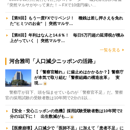
『突然マルサがやって来た！～FXで10億円稼い…
【第9回】もう一度FXでリベンジ！ 種銭は差し押さえを免れ
た”ヒミツのお金” ｜ 突然マルサ…
【第8回】年利はなんと14.6％！ 毎日5万円超の延滞税が積み
上がっていく ｜ 突然マルサ…
一覧を見る
河合雅司「人口減少ニッポンの活路」
【「警察官離れ」に歯止めはかかるか？】警察庁
が本気で取り組む「警察組織の構造改革」 実
現…
警察庁が目下、頭を悩ませているのが「警察官不足」だ。警察
官の採用試験の受験者数は10年間で2分の1以…
【安全・安心ニッポンの危機】採用試験受験者数は10年間で2
分の1以下に！ 出生数減がも…
【医療崩壊】人口減少で「医師不足」に加えて「患者不足」に