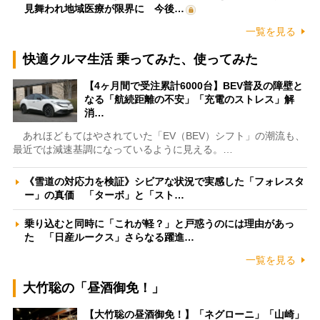
見舞われ地域医療が限界に 今後…
一覧を見る
快適クルマ生活 乗ってみた、使ってみた
【4ヶ月間で受注累計6000台】BEV普及の障壁と
なる「航続距離の不安」「充電のストレス」解
消…
あれほどもてはやされていた「EV（BEV）シフト」の潮流も、
最近では減速基調になっているように見える。…
《雪道の対応力を検証》シビアな状況で実感した「フォレスタ
ー」の真価 「ターボ」と「スト…
乗り込むと同時に「これが軽？」と戸惑うのには理由があっ
た 「日産ルークス」さらなる躍進…
一覧を見る
大竹聡の「昼酒御免！」
【大竹聡の昼酒御免！】「ネグローニ」「山崎」