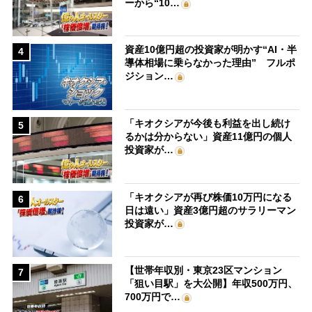
ーから“10…
資産10億円超の投資家が明かす“AI・半
4
導体相場に乗らなかった理由” フルポ
ジション…
「キオクシアが今後も利益を出し続け
5
るかは分からない」資産11億円の個人
投資家が…
「キオクシアが再び株価10万円になる
6
日は遠い」資産3億円超のサラリーマン
投資家が…
【世帯年収別・東京23区マンション
7
「狙い目駅」を大公開】年収500万円、
700万円で…