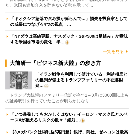
た。米国も追加介入を辞さない姿勢を示して…
「キオクシア急落で含み損が膨らんで…」損失を投資家として
の成長につなげる4つの視点 …
「NYダウは高値更新、ナスダック・S&P500は足踏み」が意味
する米国株市場の変化 半…
一覧を見る
大前研一「ビジネス新大陸」の歩き方
「イラン戦争を利用して儲けている」利益相反と
の批判が強まるトランプファミリーの不正蓄財
疑…
トランプ大統領のファミリー信託が今年1～3月に3000回以上も
の証券取引を行っていたことが明らかになり…
「いつ暴発してもおかしくはない」イーロン・マスク氏とスペ
ースXが抱えるリスクの数々「絶対…
【3メガバンクは純利益5兆円超】銀行、商社、ゼネコンは最高