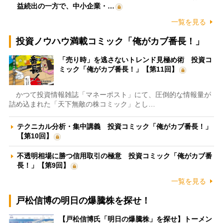
益続出の一方で、中小企業・…
一覧を見る
投資ノウハウ満載コミック「俺がカブ番長！」
「売り時」を逃さないトレンド見極め術 投資コ
ミック「俺がカブ番長！」【第11回】
かつて投資情報雑誌「マネーポスト」にて、圧倒的な情報量が
詰め込まれた「天下無敵の株コミック」とし…
テクニカル分析・集中講義 投資コミック「俺がカブ番長！」
【第10回】
不透明相場に勝つ信用取引の極意 投資コミック「俺がカブ番
長！」【第9回】
一覧を見る
戸松信博の明日の爆騰株を探せ！
【戸松信博氏「明日の爆騰株」を探せ】トーメン