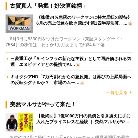
古賀真人「発掘！好決算銘柄」
《株価34％急落のワークマンに特大反転の期待》
6月の売上低迷を吹き飛ばす第1四半期決算、…
6月3日に8330円をつけたワークマン（東証スタンダード・
7564）の株価は、わずか1カ月あまりで約34％下落…
三菱重工が「AIインフラの新たな主役」として再評価される気
運 エヌビディアとの提携でAI…
キオクシアHD「7万円割れからの急反発」は再びの上昇局面へ
の反転シグナルか？ 市場のムー…
一覧を見る
突然マルサがやって来た！
【最終回】1億6000万円の負債と引き換えに手に
入れたプライスレスな経験 ｜ 突然マルサがや…
2009年12月に発行された元FXトレーダー・磯貝清明氏の著書