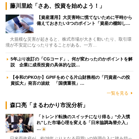
藤川里絵「さあ、投資を始めよう！」
【資産運用】大災害時に慌てないために平時から
備えておきたい3つのポイント「資産の棚卸し…
大規模な災害が起きると、株式市場が大きく動いたり、取引環
境が不安定になったりすることがある。一方…
5年ぶり改訂の「CGコード」、何が変わったのかポイントを解
説 企業に成長投資の具体的な説…
【令和のPKOか】GPIFをめぐる片山財務相の「円資産への投
資拡大」発言の波紋 「国債重視」…
一覧を見る
森口亮「まるわかり市況分析」
「トレンド転換のスイッチになり得る」“介入慣
れ”した市場心理を変える「日米協調為替介入」
…
日米両政府が、約28年ぶりとなる円買いの協調介入に踏み切っ