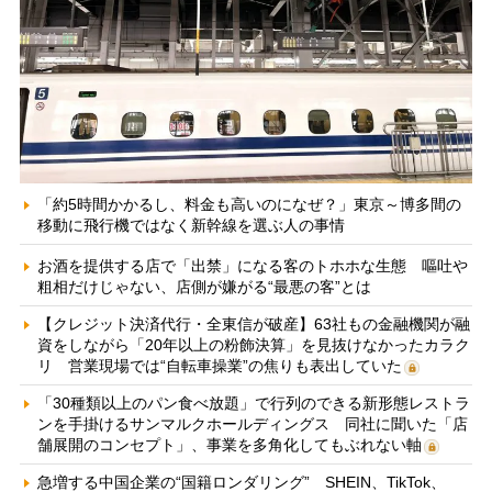
「約5時間かかるし、料金も高いのになぜ？」東京～博多間の
移動に飛行機ではなく新幹線を選ぶ人の事情
お酒を提供する店で「出禁」になる客のトホホな生態 嘔吐や
粗相だけじゃない、店側が嫌がる“最悪の客”とは
【クレジット決済代行・全東信が破産】63社もの金融機関が融
資をしながら「20年以上の粉飾決算」を見抜けなかったカラク
リ 営業現場では“自転車操業”の焦りも表出していた
「30種類以上のパン食べ放題」で行列のできる新形態レストラ
ンを手掛けるサンマルクホールディングス 同社に聞いた「店
舗展開のコンセプト」、事業を多角化してもぶれない軸
急増する中国企業の“国籍ロンダリング” SHEIN、TikTok、