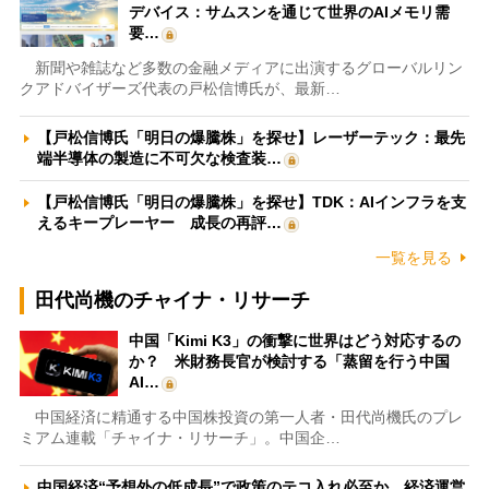
デバイス：サムスンを通じて世界のAIメモリ需
要…
新聞や雑誌など多数の金融メディアに出演するグローバルリン
クアドバイザーズ代表の戸松信博氏が、最新…
【戸松信博氏「明日の爆騰株」を探せ】レーザーテック：最先
端半導体の製造に不可欠な検査装…
【戸松信博氏「明日の爆騰株」を探せ】TDK：AIインフラを支
えるキープレーヤー 成長の再評…
一覧を見る
田代尚機のチャイナ・リサーチ
中国「Kimi K3」の衝撃に世界はどう対応するの
か？ 米財務長官が検討する「蒸留を行う中国
AI…
中国経済に精通する中国株投資の第一人者・田代尚機氏のプレ
ミアム連載「チャイナ・リサーチ」。中国企…
中国経済“予想外の低成長”で政策のテコ入れ必至か 経済運営