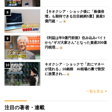
【キオクシア・ショック後に「株価倍
8
増」も期待できる注目銘柄5選】資産3
億円超・…
《利益は年5億円前後》住み込みバイト
9
から“ギガ大家さん”となった資産200億
円税理…
キオクシア・ショックで「次にマネー
10
が流れる」16銘柄 AI相場の裏で割安
に放置され…
一覧を見る
注目の著者・連載