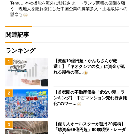
Temu…本社機能を海外に移転させ、トランプ関税の回避を狙
う 現地人を隠れ蓑にした中国企業の農業参入・土地取得への
懸念も
関連記事
ランキング
【資産10億円超・かんちさんが厳
1
選！】「キオクシアの次」に資金が流
れる期待の高…
【首都圏の不動産価格「危ない駅」ラ
2
ンキング】“中古マンション売れ行き鈍
化”のワー…
【億り人オールスターが狙う20銘柄】
3
「総資産69億円超」90歳現役トレーダ