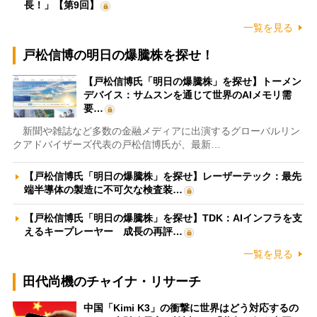
長！」【第9回】
一覧を見る
戸松信博の明日の爆騰株を探せ！
【戸松信博氏「明日の爆騰株」を探せ】トーメン
デバイス：サムスンを通じて世界のAIメモリ需
要…
新聞や雑誌など多数の金融メディアに出演するグローバルリン
クアドバイザーズ代表の戸松信博氏が、最新…
【戸松信博氏「明日の爆騰株」を探せ】レーザーテック：最先
端半導体の製造に不可欠な検査装…
【戸松信博氏「明日の爆騰株」を探せ】TDK：AIインフラを支
えるキープレーヤー 成長の再評…
一覧を見る
田代尚機のチャイナ・リサーチ
中国「Kimi K3」の衝撃に世界はどう対応するの