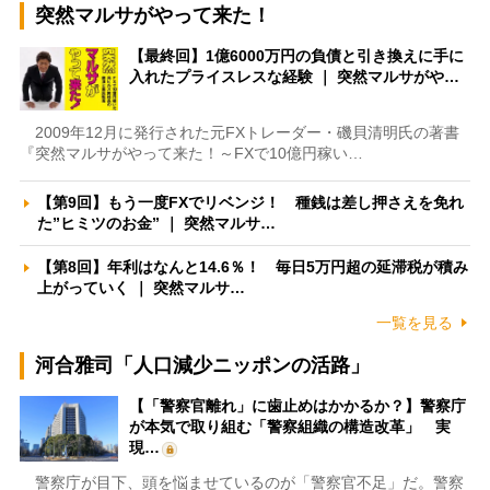
突然マルサがやって来た！
【最終回】1億6000万円の負債と引き換えに手に
入れたプライスレスな経験 ｜ 突然マルサがや…
2009年12月に発行された元FXトレーダー・磯貝清明氏の著書
『突然マルサがやって来た！～FXで10億円稼い…
【第9回】もう一度FXでリベンジ！ 種銭は差し押さえを免れ
た”ヒミツのお金” ｜ 突然マルサ…
【第8回】年利はなんと14.6％！ 毎日5万円超の延滞税が積み
上がっていく ｜ 突然マルサ…
一覧を見る
河合雅司「人口減少ニッポンの活路」
【「警察官離れ」に歯止めはかかるか？】警察庁
が本気で取り組む「警察組織の構造改革」 実
現…
警察庁が目下、頭を悩ませているのが「警察官不足」だ。警察