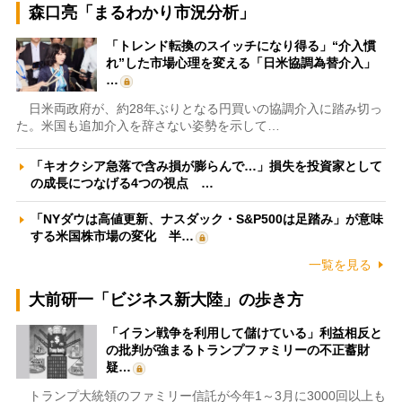
森口亮「まるわかり市況分析」
「トレンド転換のスイッチになり得る」“介入慣
れ”した市場心理を変える「日米協調為替介入」
…
日米両政府が、約28年ぶりとなる円買いの協調介入に踏み切っ
た。米国も追加介入を辞さない姿勢を示して…
「キオクシア急落で含み損が膨らんで…」損失を投資家として
の成長につなげる4つの視点 …
「NYダウは高値更新、ナスダック・S&P500は足踏み」が意味
する米国株市場の変化 半…
一覧を見る
大前研一「ビジネス新大陸」の歩き方
「イラン戦争を利用して儲けている」利益相反と
の批判が強まるトランプファミリーの不正蓄財
疑…
トランプ大統領のファミリー信託が今年1～3月に3000回以上も