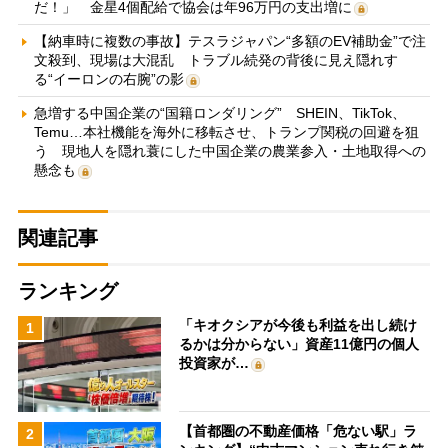
だ！」 金星4個配給で協会は年96万円の支出増に
【納車時に複数の事故】テスラジャパン“多額のEV補助金”で注
文殺到、現場は大混乱 トラブル続発の背後に見え隠れす
る“イーロンの右腕”の影
急増する中国企業の“国籍ロンダリング” SHEIN、TikTok、
Temu…本社機能を海外に移転させ、トランプ関税の回避を狙
う 現地人を隠れ蓑にした中国企業の農業参入・土地取得への
懸念も
関連記事
ランキング
「キオクシアが今後も利益を出し続け
1
るかは分からない」資産11億円の個人
投資家が…
【首都圏の不動産価格「危ない駅」ラ
2