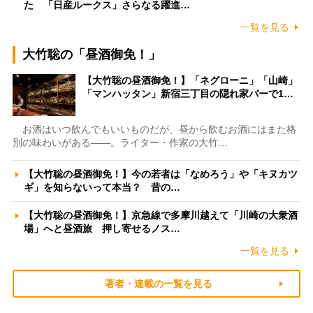
た 「日産ルークス」さらなる躍進…
一覧を見る
大竹聡の「昼酒御免！」
【大竹聡の昼酒御免！】「ネグローニ」「山崎」
「マンハッタン」新宿三丁目の隠れ家バーで1…
お酒はいつ飲んでもいいものだが、昼から飲むお酒にはまた格
別の味わいがある――。ライター・作家の大竹…
【大竹聡の昼酒御免！】今の若者は「なめろう」や「キヌカツ
ギ」を知らないって本当？ 昔の…
【大竹聡の昼酒御免！】京急線で多摩川越えて「川崎の大衆酒
場」へと昼酒旅 押し寄せるノス…
一覧を見る
著者・連載の一覧を見る