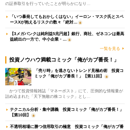
の証券取引を行っていたことが明らかになり…
「いつ暴発してもおかしくはない」イーロン・マスク氏とスペ
ースXが抱えるリスクの数々「絶対…
【3メガバンクは純利益5兆円超】銀行、商社、ゼネコンは最高
益続出の一方で、中小企業・…
一覧を見る
投資ノウハウ満載コミック「俺がカブ番長！」
「売り時」を逃さないトレンド見極め術 投資コ
ミック「俺がカブ番長！」【第11回】
かつて投資情報雑誌「マネーポスト」にて、圧倒的な情報量が
詰め込まれた「天下無敵の株コミック」とし…
テクニカル分析・集中講義 投資コミック「俺がカブ番長！」
【第10回】
不透明相場に勝つ信用取引の極意 投資コミック「俺がカブ番