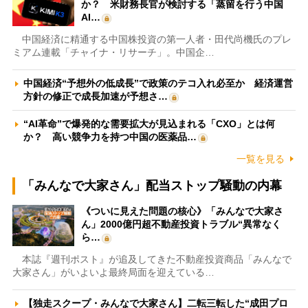
か？ 米財務長官が検討する「蒸留を行う中国
AI…
中国経済に精通する中国株投資の第一人者・田代尚機氏のプレ
ミアム連載「チャイナ・リサーチ」。中国企…
中国経済“予想外の低成長”で政策のテコ入れ必至か 経済運営
方針の修正で成長加速が予想さ…
“AI革命”で爆発的な需要拡大が見込まれる「CXO」とは何
か？ 高い競争力を持つ中国の医薬品…
一覧を見る
「みんなで大家さん」配当ストップ騒動の内幕
《ついに見えた問題の核心》「みんなで大家さ
ん」2000億円超不動産投資トラブル“異常なく
ら…
本誌『週刊ポスト』が追及してきた不動産投資商品「みんなで
大家さん」がいよいよ最終局面を迎えている…
【独走スクープ・みんなで大家さん】二転三転した“成田プロ