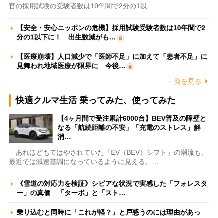
官の採用試験の受験者数は10年間で2分の1以…
【安全・安心ニッポンの危機】採用試験受験者数は10年間で2
分の1以下に！ 出生数減がも…
【医療崩壊】人口減少で「医師不足」に加えて「患者不足」に
見舞われ地域医療が限界に 今後…
一覧を見る
快適クルマ生活 乗ってみた、使ってみた
【4ヶ月間で受注累計6000台】BEV普及の障壁と
なる「航続距離の不安」「充電のストレス」解
消…
あれほどもてはやされていた「EV（BEV）シフト」の潮流も、
最近では減速基調になっているように見える。…
《雪道の対応力を検証》シビアな状況で実感した「フォレスタ
ー」の真価 「ターボ」と「スト…
乗り込むと同時に「これが軽？」と戸惑うのには理由があっ