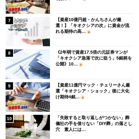
【資産10億円超・かんちさんが厳
7
選！】「キオクシアの次」に資金が流
れる期待の高…
《2年弱で資産17.5倍の元証券マンが
8
「キオクシア急落で次に狙う」5銘柄を
公開》10…
【資産11億円マック・チェリーさん厳
9
選「キオクシア・ショック」後に大化
け期待4銘…
「失敗すると取り返しがつかない」葬
10
儀社の手を借りない「DIY葬」の落とし
穴 素人には…