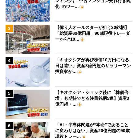
ンキング】“中古マンション売れ行き鈍
化”のワー…
【億り人オールスターが狙う20銘柄】
3
「総資産69億円超」90歳現役トレーダ
ーから“10…
「キオクシアが再び株価10万円になる
4
日は遠い」資産3億円超のサラリーマン
投資家が…
【キオクシア・ショック後に「株価倍
5
増」も期待できる注目銘柄5選】資産3
億円超・…
「AI・半導体関連が“本命”であること
6
に変わりはない」資産20億円超の90歳
現役トレー…