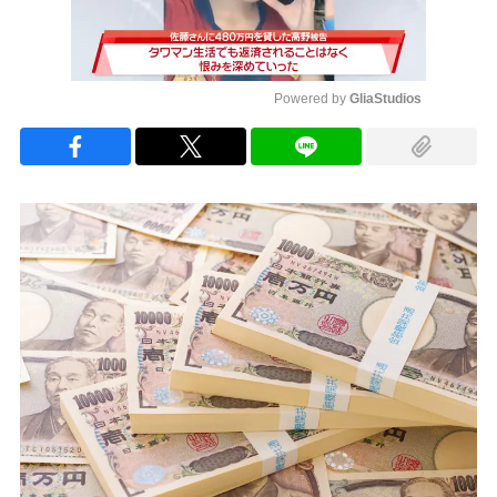
Powered by 
GliaStudios
Mute