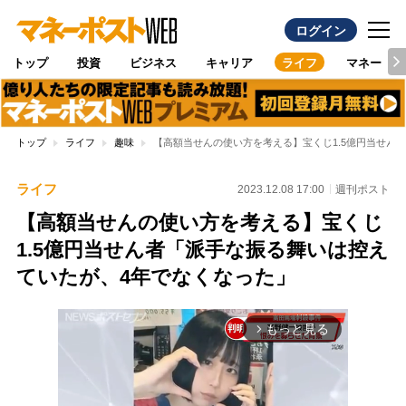
ログイン
トップ
投資
ビジネス
キャリア
ライフ
マネー
トップ
ライフ
趣味
【高額当せんの使い方を考える】宝くじ1.5億円当せん
ライフ
2023.12.08 17:00
週刊ポスト
【高額当せんの使い方を考える】宝くじ
1.5億円当せん者「派手な振る舞いは控え
ていたが、4年でなくなった」
もっと見る
arrow_forward_ios