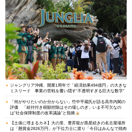
ジャングリア沖縄、開業1周年で「経済効果494億円」の大きな
ミスリード 事業の苦戦を覆い隠す“不透明すぎる巨大な数字”
「何がやりたいのか分からない」竹中平蔵氏が語る高市内閣の
評価 「給付付き税額控除はその場しのぎ」いま不可欠なの
は“社会保障制度の改革議論”と指摘
【土俵に埋まるカネ】大の里、豊昇龍が黒星続きの名古屋場所
は「懸賞金2826万円」が下位力士に渡り「今日はみんなで焼肉