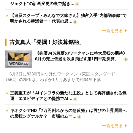
ジェクト”の計画変更の裏で起き…
【追及スクープ・みんなで大家さん】独占入手“内部議事録”で
明かされる柳瀬健一・代表の思…
一覧を見る
古賀真人「発掘！好決算銘柄」
《株価34％急落のワークマンに特大反転の期待》
6月の売上低迷を吹き飛ばす第1四半期決算、…
6月3日に8330円をつけたワークマン（東証スタンダード・
7564）の株価は、わずか1カ月あまりで約34％下落…
三菱重工が「AIインフラの新たな主役」として再評価される気
運 エヌビディアとの提携でAI…
キオクシアHD「7万円割れからの急反発」は再びの上昇局面へ
の反転シグナルか？ 市場のムー…
一覧を見る