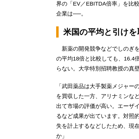
界の「EV／EBITDA倍率」を
企業は──。
米国の平均と引けを
新薬の開発競争などでしのぎを削
の平均18倍と比較しても、16.
らない。大学特別招聘教授の真
「武田薬品は大手製薬メジャー
を買収した一方、アリナミンな
出て市場の評価が高い。エーザ
るなど成果が出ています。対照的
失を計上するなどしたため、現
か」