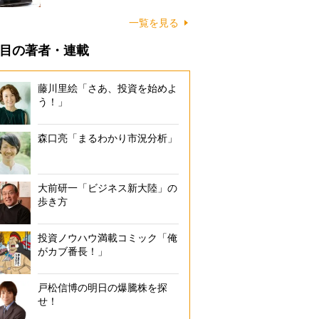
一覧を見る
目の著者・連載
藤川里絵「さあ、投資を始めよ
う！」
森口亮「まるわかり市況分析」
大前研一「ビジネス新大陸」の
歩き方
投資ノウハウ満載コミック「俺
がカブ番長！」
戸松信博の明日の爆騰株を探
せ！