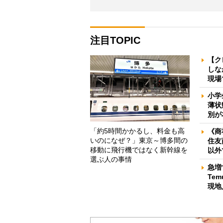
注目TOPIC
【ク
しな
現場
小学
薄状
別が
「約5時間かかるし、料金も高
《商
いのになぜ？」東京～博多間の
住友
移動に飛行機ではなく新幹線を
以外
選ぶ人の事情
急増
Te
現地