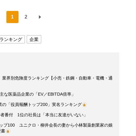
1
2
ランキング
企業
」業界別危険度ランキング【小売・鉄鋼・自動車・電機・通
な医薬品企業の「EV／EBITDA倍率」
の「役員報酬トップ200」実名ランキング
”長者番付 1位の社長は「本当に友達がいない」
トップ100 ユニクロ・柳井会長の妻から小林製薬創業家の娘
歴書