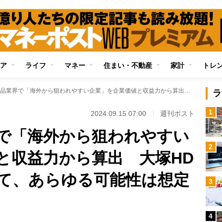
ア
ライフ
マネー
住まい・不動産
家計
トレ
日本の医薬品業界で「海外から狙われやすい企業」を企業価値と収益力から算出 大塚HDは「上場企業として、あらゆる可能性は想定している」
ラ
1
2024.09.15 07:00
週刊ポスト
で「海外から狙われやすい
2
と収益力から算出 大塚HD
て、あらゆる可能性は想定
3
4