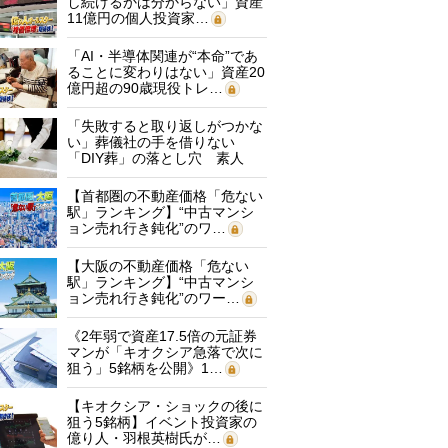
し続けるかは分からない」資産
11億円の個人投資家…
「AI・半導体関連が“本命”であ
ることに変わりはない」資産20
億円超の90歳現役トレ…
「失敗すると取り返しがつかな
い」葬儀社の手を借りない
「DIY葬」の落とし穴 素人
に…
【首都圏の不動産価格「危ない
駅」ランキング】“中古マンシ
ョン売れ行き鈍化”のワ…
【大阪の不動産価格「危ない
駅」ランキング】“中古マンシ
ョン売れ行き鈍化”のワー…
《2年弱で資産17.5倍の元証券
マンが「キオクシア急落で次に
狙う」5銘柄を公開》1…
【キオクシア・ショックの後に
狙う5銘柄】イベント投資家の
億り人・羽根英樹氏が…