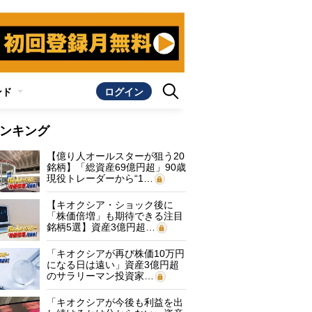
ンド
ログイン
ンキング
【億り人オールスターが狙う20
銘柄】「総資産69億円超」90歳
現役トレーダーから“1…
【キオクシア・ショック後に
「株価倍増」も期待できる注目
銘柄5選】資産3億円超…
「キオクシアが再び株価10万円
になる日は遠い」資産3億円超
のサラリーマン投資家…
「キオクシアが今後も利益を出