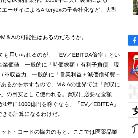
る医薬品業界。2019年に大正製薬による
年にエーザイによるArteryexの子会社化など、大型
M＆Aの可能性はあるのだろうか。
も用いられるのが、「EV／EBITDA倍率」とい
企業価値。一般的に「時価総額＋有利子負債－現
DA（※収益力。一般的に「営業利益＋減価償却費＋
あるかを示すもので、M＆Aの世界では「買収に
か」の目安として使われる。買収に必要な金額
年に1000億円を稼ぐなら、「EV／EBITDA」
収できる計算になるわけだ。
ット・コードの協力のもと、ここでは医薬品業