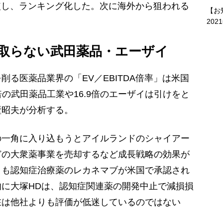
比較し、ランキング化した。次に海外から狙われる
【お
202
取らない武田薬品・エーザイ
る医薬品業界の「EV／EBITDA倍率」は米国
4倍の武田薬品工業や16.9倍のエーザイは引けをと
壁昭夫が分析する。
の一角に入り込もうとアイルランドのシャイアー
どの大衆薬事業を売却するなど成長戦略の効果が
イも認知症治療薬のレカネマブが米国で承認され
に大塚HDは、認知症関連薬の開発中止で減損損
在は他社よりも評価が低迷しているのではない