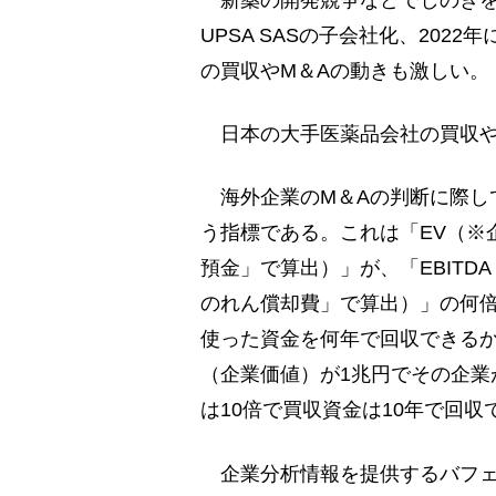
新薬の開発競争などでしのぎを削
UPSA SASの子会社化、2022
の買収やM＆Aの動きも激しい。
日本の大手医薬品会社の買収や
海外企業のM＆Aの判断に際して
う指標である。これは「EV（※
預金」で算出）」が、「EBIT
のれん償却費」で算出）」の何倍
使った資金を何年で回収できる
（企業価値）が1兆円でその企業が1
は10倍で買収資金は10年で回
企業分析情報を提供するバフェ