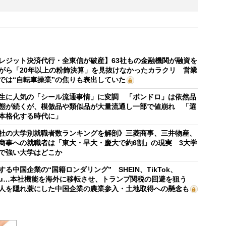
レジット決済代行・全東信が破産】63社もの金融機関が融資を
がら「20年以上の粉飾決算」を見抜けなかったカラクリ 営業
では“自転車操業”の焦りも表出していた
生に人気の「シール流通事情」に変調 「ボンドロ」は依然品
態が続くが、模倣品や類似品が大量流通し一部で値崩れ 「選
本格化する時代に」
社の大学別就職者数ランキングを解剖》三菱商事、三井物産、
商事への就職者は「東大・早大・慶大で約6割」の現実 3大学
で強い大学はどこか
する中国企業の“国籍ロンダリング” SHEIN、TikTok、
mu…本社機能を海外に移転させ、トランプ関税の回避を狙う
人を隠れ蓑にした中国企業の農業参入・土地取得への懸念も