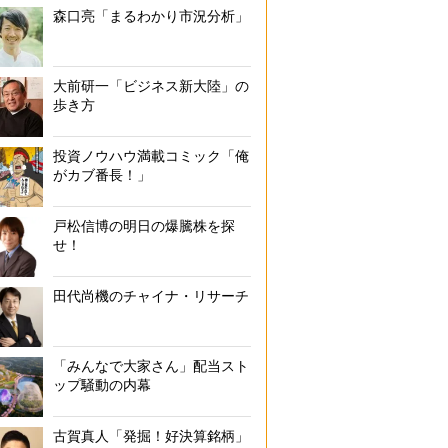
森口亮「まるわかり市況分析」
大前研一「ビジネス新大陸」の
歩き方
投資ノウハウ満載コミック「俺
がカブ番長！」
戸松信博の明日の爆騰株を探
せ！
田代尚機のチャイナ・リサーチ
「みんなで大家さん」配当スト
ップ騒動の内幕
古賀真人「発掘！好決算銘柄」