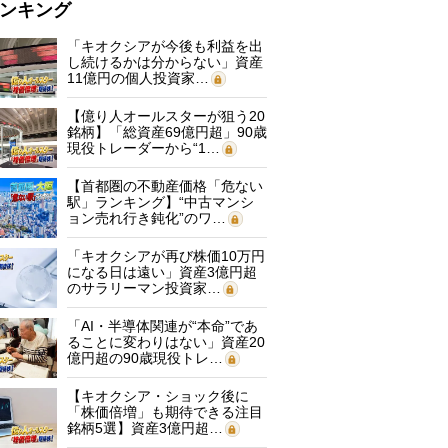
ンキング
「キオクシアが今後も利益を出
し続けるかは分からない」資産
11億円の個人投資家…
【億り人オールスターが狙う20
銘柄】「総資産69億円超」90歳
現役トレーダーから“1…
【首都圏の不動産価格「危ない
駅」ランキング】“中古マンシ
ョン売れ行き鈍化”のワ…
「キオクシアが再び株価10万円
になる日は遠い」資産3億円超
のサラリーマン投資家…
「AI・半導体関連が“本命”であ
ることに変わりはない」資産20
億円超の90歳現役トレ…
【キオクシア・ショック後に
「株価倍増」も期待できる注目
銘柄5選】資産3億円超…