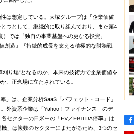
うに回答した。
能性は想定している。大塚グループは『企業価値
とつとして、継続的に取り組んでおり、また第4
8年度）では『独自の事業基盤への更なる投資』
たな価値創造』『持続的成長を支える積極的な財務戦
草刈り場”となるのか、本来の技術力で企業価値を
のか。正念場に立たされている。
A倍率」は、企業分析SaaS「バフェット・コード」
。外資系企業は「Yahoo！ファイナンス」のデ
各セクターの日米中の「EV／EBITDA倍率」は
「電機」は複数のセクターにまたがるため、3つのセ