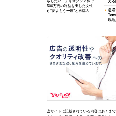
放したい…」キオクシア株で
える
500万円の利益を出した女性
急増
が“夢よもう一度”と再購入
Te
現地
当サイトに記載されている内容はあくまで