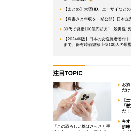
【まとめ】大塚HD、エーザイなどの主
【肩書きと年収を一挙公開】日本企業
30代で資産100億円超え“一般男性
【2024年版】日本の女性長者番付
まで、保有時価総額上位100人の履
注目TOPIC
お酒
だけ
【土
「懸
だ！
キオ
「この恐ろしい株はさっさと手
妙味