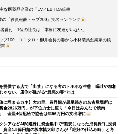
な医薬品企業の「EV／EBITDA倍率」
の「役員報酬トップ200」実名ランキング
”長者番付 1位の社長は「本当に友達がいない」
トップ100 ユニクロ・柳井会長の妻から小林製薬創業家の娘
歴書
を提供する店で「出禁」になる客のトホホな生態 嘔吐や粗相
じゃない、店側が嫌がる“最悪の客”とは
俵に埋まるカネ】大の里、豊昇龍が黒星続きの名古屋場所は
賞金2826万円」が下位力士に渡り「今日はみんなで焼肉
」 金星4個配給で協会は年96万円の支出増に
クシアなどAI関連株に資金集中で“割安になった成長株”に投資
 資産1.5億円超の坂本慎太郎さんが「絶好の仕込み時」と考