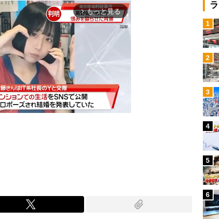
ラ
もっと見る
arrow_forward_ios
1
2
3
4
Mute
5
6