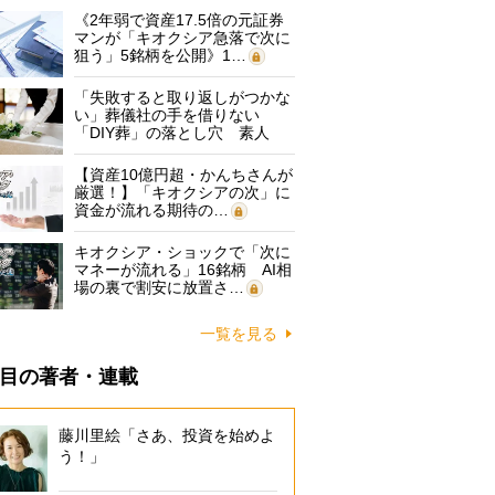
《2年弱で資産17.5倍の元証券
マンが「キオクシア急落で次に
狙う」5銘柄を公開》1…
「失敗すると取り返しがつかな
い」葬儀社の手を借りない
「DIY葬」の落とし穴 素人
に…
【資産10億円超・かんちさんが
厳選！】「キオクシアの次」に
資金が流れる期待の…
キオクシア・ショックで「次に
マネーが流れる」16銘柄 AI相
場の裏で割安に放置さ…
一覧を見る
目の著者・連載
藤川里絵「さあ、投資を始めよ
う！」