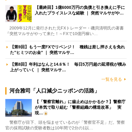
【最終回】1億6000万円の負債と引き換えに手に
入れたプライスレスな経験 ｜ 突然マルサがや…
2009年12月に発行された元FXトレーダー・磯貝清明氏の著書
『突然マルサがやって来た！～FXで10億円稼い…
【第9回】もう一度FXでリベンジ！ 種銭は差し押さえを免れ
た”ヒミツのお金” ｜ 突然マルサ…
【第8回】年利はなんと14.6％！ 毎日5万円超の延滞税が積み
上がっていく ｜ 突然マルサ…
一覧を見る
河合雅司「人口減少ニッポンの活路」
【「警察官離れ」に歯止めはかかるか？】警察庁
が本気で取り組む「警察組織の構造改革」 実
現…
警察庁が目下、頭を悩ませているのが「警察官不足」だ。警察
官の採用試験の受験者数は10年間で2分の1以…