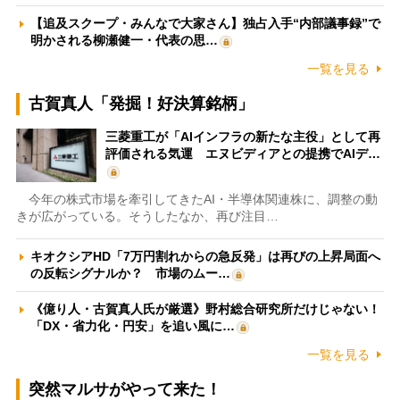
【追及スクープ・みんなで大家さん】独占入手“内部議事録”で
明かされる柳瀬健一・代表の思…
一覧を見る
古賀真人「発掘！好決算銘柄」
三菱重工が「AIインフラの新たな主役」として再
評価される気運 エヌビディアとの提携でAIデ…
今年の株式市場を牽引してきたAI・半導体関連株に、調整の動
きが広がっている。そうしたなか、再び注目…
キオクシアHD「7万円割れからの急反発」は再びの上昇局面へ
の反転シグナルか？ 市場のムー…
《億り人・古賀真人氏が厳選》野村総合研究所だけじゃない！
「DX・省力化・円安」を追い風に…
一覧を見る
突然マルサがやって来た！