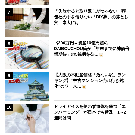
「失敗すると取り返しがつかない」葬
7
儀社の手を借りない「DIY葬」の落とし
穴 素人には…
《200万円→資産10億円超の
8
DAIBOUCHOU氏が「年末までに株価倍
増期待」の5銘柄を公…
【大阪の不動産価格「危ない駅」ラン
9
キング】“中古マンション売れ行き鈍
化”のワース…
ドライアイスを使わず遺体を保つ「エ
10
ンバーミング」が日本でも普及 1～2
週間は問…