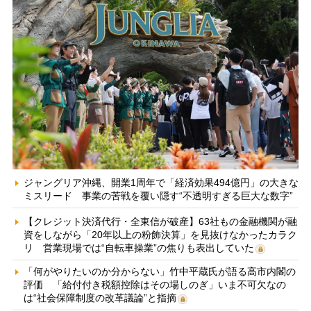
ジャングリア沖縄、開業1周年で「経済効果494億円」の大きな
ミスリード 事業の苦戦を覆い隠す“不透明すぎる巨大な数字”
【クレジット決済代行・全東信が破産】63社もの金融機関が融
資をしながら「20年以上の粉飾決算」を見抜けなかったカラク
リ 営業現場では“自転車操業”の焦りも表出していた
「何がやりたいのか分からない」竹中平蔵氏が語る高市内閣の
評価 「給付付き税額控除はその場しのぎ」いま不可欠なの
は“社会保障制度の改革議論”と指摘