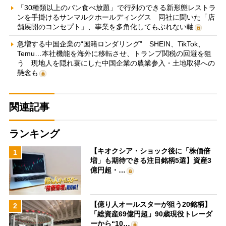
「30種類以上のパン食べ放題」で行列のできる新形態レストラ
ンを手掛けるサンマルクホールディングス 同社に聞いた「店
舗展開のコンセプト」、事業を多角化してもぶれない軸
急増する中国企業の“国籍ロンダリング” SHEIN、TikTok、
Temu…本社機能を海外に移転させ、トランプ関税の回避を狙
う 現地人を隠れ蓑にした中国企業の農業参入・土地取得への
懸念も
関連記事
ランキング
【キオクシア・ショック後に「株価倍
1
増」も期待できる注目銘柄5選】資産3
億円超・…
【億り人オールスターが狙う20銘柄】
2
「総資産69億円超」90歳現役トレーダ
ーから“10…