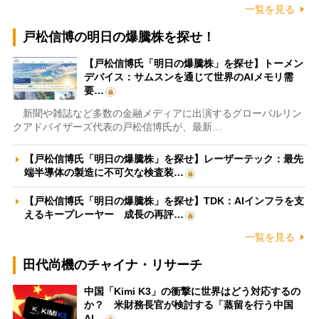
一覧を見る
戸松信博の明日の爆騰株を探せ！
【戸松信博氏「明日の爆騰株」を探せ】トーメン
デバイス：サムスンを通じて世界のAIメモリ需
要…
新聞や雑誌など多数の金融メディアに出演するグローバルリン
クアドバイザーズ代表の戸松信博氏が、最新…
【戸松信博氏「明日の爆騰株」を探せ】レーザーテック：最先
端半導体の製造に不可欠な検査装…
【戸松信博氏「明日の爆騰株」を探せ】TDK：AIインフラを支
えるキープレーヤー 成長の再評…
一覧を見る
田代尚機のチャイナ・リサーチ
中国「Kimi K3」の衝撃に世界はどう対応するの
か？ 米財務長官が検討する「蒸留を行う中国
AI…