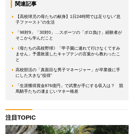
関連記事
【高校球児の母たちの献身】1日24時間では足りない“息
子ファースト”の生活
「98対9」「30対0」…スポーツの「ボロ負け」経験者が
そこから学んだこと
《母たちの高校野球》「甲子園に連れて行けなくてすみ
ません」予選敗退したキャプテンの言葉から教わったこ
と
高校部活の「真面目な男子マネージャー」が卒業後に手
にした大きな“役得”
「生涯獲得賞金876億円」で武豊が手にする収入は？ 競
馬騎手たちの凄まじいマネー格差
注目TOPIC