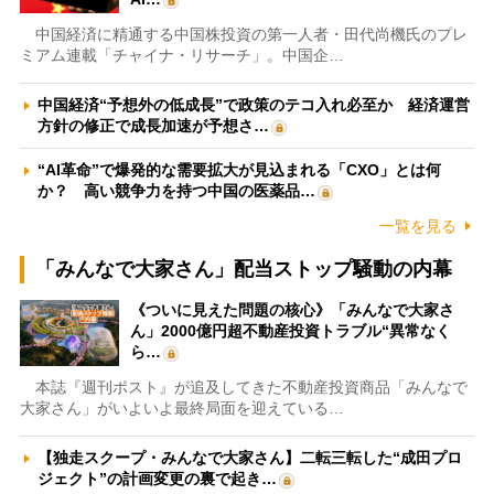
中国経済に精通する中国株投資の第一人者・田代尚機氏のプレ
ミアム連載「チャイナ・リサーチ」。中国企…
中国経済“予想外の低成長”で政策のテコ入れ必至か 経済運営
方針の修正で成長加速が予想さ…
“AI革命”で爆発的な需要拡大が見込まれる「CXO」とは何
か？ 高い競争力を持つ中国の医薬品…
一覧を見る
「みんなで大家さん」配当ストップ騒動の内幕
《ついに見えた問題の核心》「みんなで大家さ
ん」2000億円超不動産投資トラブル“異常なく
ら…
本誌『週刊ポスト』が追及してきた不動産投資商品「みんなで
大家さん」がいよいよ最終局面を迎えている…
【独走スクープ・みんなで大家さん】二転三転した“成田プロ
ジェクト”の計画変更の裏で起き…