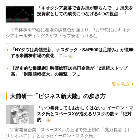
「キオクシア急落で含み損が膨らんで…」損失を
投資家としての成長につなげる4つの視点 「…
半導体株を中心に相場の調整色が強まり、7月中旬にはキオク
シアホールディングスがストップ安をつけるな…
「NYダウは高値更新、ナスダック・S&P500は足踏み」が意味
する米国株市場の変化 半…
【歴史的な爆騰劇】時価総額10兆円企業が「2連続ストップ
高」「制限値幅拡大」の衝撃 フ…
一覧を見る
大前研一「ビジネス新大陸」の歩き方
「いつ暴発してもおかしくはない」イーロン・マ
スク氏とスペースXが抱えるリスクの数々「絶対
的…
宇宙開発企業「スペースX」の上場で史上初の「兆万長者（ト
リリオネア）」となったイーロン・マスク氏。…