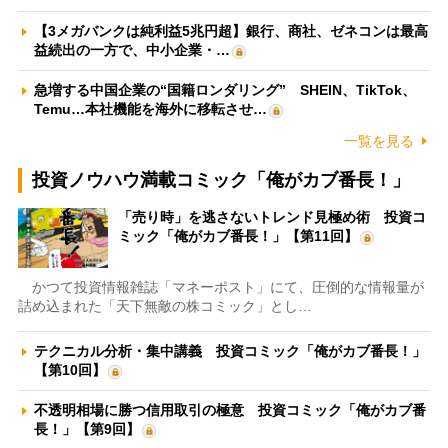
【3メガバンクは純利益5兆円超】銀行、商社、ゼネコンは最高
益続出の一方で、中小企業・…
急増する中国企業の“国籍ロンダリング” SHEIN、TikTok、
Temu…本社機能を海外に移転させ…
一覧を見る
投資ノウハウ満載コミック「俺がカブ番長！」
「売り時」を逃さないトレンド見極め術 投資コ
ミック「俺がカブ番長！」【第11回】
かつて投資情報雑誌「マネーポスト」にて、圧倒的な情報量が
詰め込まれた「天下無敵の株コミック」とし…
テクニカル分析・集中講義 投資コミック「俺がカブ番長！」
【第10回】
不透明相場に勝つ信用取引の極意 投資コミック「俺がカブ番
長！」【第9回】