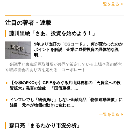
一覧を見る
注目の著者・連載
藤川里絵「さあ、投資を始めよう！」
5年ぶり改訂の「CGコード」、何が変わったのか
ポイントを解説 企業に成長投資の具体的な説
明…
金融庁と東京証券取引所が共同で策定している上場企業の経営
や取締役会のあり方を定める「コーポレート…
【令和のPKOか】GPIFをめぐる片山財務相の「円資産への投
資拡大」発言の波紋 「国債重視」…
インフレでも「物価負け」しない金融商品「物価連動国債」に
注目 元本が物価の動きに合わせ…
一覧を見る
森口亮「まるわかり市況分析」