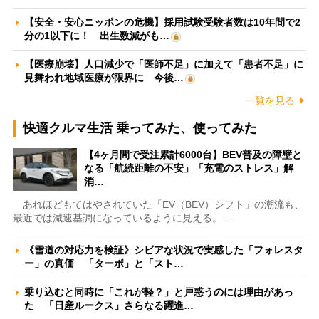
【安全・安心ニッポンの危機】採用試験受験者数は10年間で2
分の1以下に！ 出生数減がも…
【医療崩壊】人口減少で「医師不足」に加えて「患者不足」に
見舞われ地域医療が限界に 今後…
一覧を見る
快適クルマ生活 乗ってみた、使ってみた
【4ヶ月間で受注累計6000台】BEV普及の障壁と
なる「航続距離の不安」「充電のストレス」解
消…
あれほどもてはやされていた「EV（BEV）シフト」の潮流も、
最近では減速基調になっているように見える。…
《雪道の対応力を検証》シビアな状況で実感した「フォレスタ
ー」の真価 「ターボ」と「スト…
乗り込むと同時に「これが軽？」と戸惑うのには理由があっ
た 「日産ルークス」さらなる躍進…