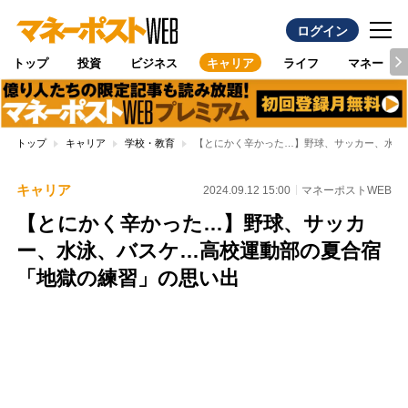
ログイン
トップ
投資
ビジネス
キャリア
ライフ
マネー
トップ
キャリア
学校・教育
【とにかく辛かった…】野球、サッカー、水泳
キャリア
2024.09.12 15:00
マネーポストWEB
【とにかく辛かった…】野球、サッカ
ー、水泳、バスケ…高校運動部の夏合宿
「地獄の練習」の思い出
Loaded
:
100.00%
/
Unmute