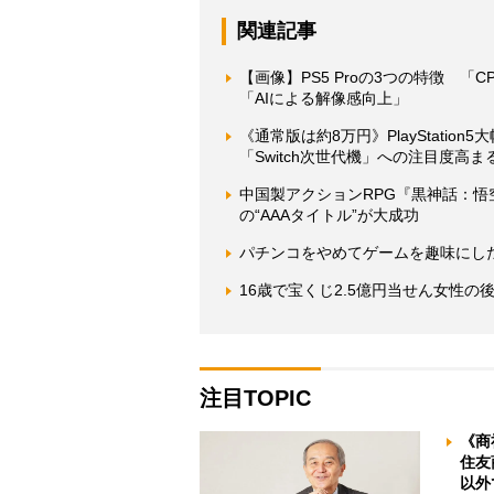
関連記事
【画像】PS5 Proの3つの特徴 
「AIによる解像感向上」
《通常版は約8万円》PlayStati
「Switch次世代機」への注目度高ま
中国製アクションRPG『黒神話：
の“AAAタイトル”が大成功
パチンコをやめてゲームを趣味にし
16歳で宝くじ2.5億円当せん女性
注目TOPIC
《商
住友
以外