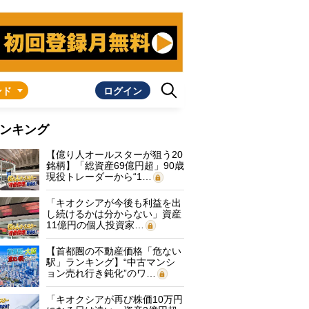
ンド
ログイン
ンキング
【億り人オールスターが狙う20
銘柄】「総資産69億円超」90歳
現役トレーダーから“1…
「キオクシアが今後も利益を出
し続けるかは分からない」資産
11億円の個人投資家…
【首都圏の不動産価格「危ない
駅」ランキング】“中古マンシ
ョン売れ行き鈍化”のワ…
「キオクシアが再び株価10万円