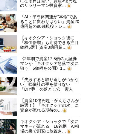
になる日は遠い」資産3億円超
のサラリーマン投資家…
「AI・半導体関連が“本命”であ
ることに変わりはない」資産20
億円超の90歳現役トレ…
【キオクシア・ショック後に
「株価倍増」も期待できる注目
銘柄5選】資産3億円超…
《2年弱で資産17.5倍の元証券
マンが「キオクシア急落で次に
狙う」5銘柄を公開》1…
「失敗すると取り返しがつかな
い」葬儀社の手を借りない
「DIY葬」の落とし穴 素人
に…
【資産10億円超・かんちさんが
厳選！】「キオクシアの次」に
資金が流れる期待の…
キオクシア・ショックで「次に
マネーが流れる」16銘柄 AI相
場の裏で割安に放置さ…