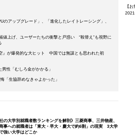
【お
202
「CPUのアップグレード」、「進化したレイトレーシング」、
on5大幅値上げ、ユーザーたちの衝撃と戸惑い “鞍替え”も視野に
る
悟空』が爆発的な大ヒット 中国では無謀とも思われた初
た男性「むしろ金がかかる」
の後悔「生協辞めなきゃよかった」
社の大学別就職者数ランキングを解剖》三菱商事、三井物産、
商事への就職者は「東大・早大・慶大で約6割」の現実 3大学
で強い大学はどこか