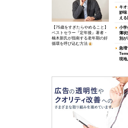
キオ
妙味
える
【75歳をすぎたらやめること】
小学
ベストセラー『定年後』著者・
薄状
楠木新氏が指南する老年期の好
別が
循環を呼び込む方法
急増
Te
現地