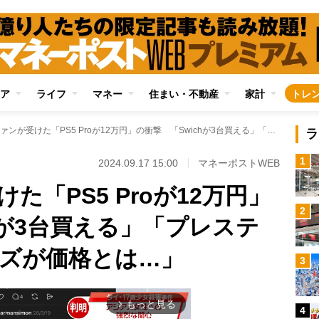
ア
ライフ
マネー
住まい・不動産
家計
トレ
ゲームファンが受けた「PS5 Proが12万円」の衝撃 「Swichが3台買える」「プレステ30周年のサプライズが価格とは…」
ラ
1
2024.09.17 15:00
マネーポストWEB
た「PS5 Proが12万円」
2
hが3台買える」「プレステ
イズが価格とは…」
3
もっと見る
arrow_forward_ios
4