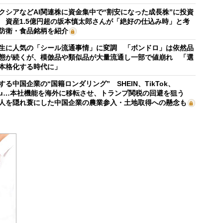
クシアなどAI関連株に資金集中で“割安になった成長株”に投資
 資産1.5億円超の坂本慎太郎さんが「絶好の仕込み時」と考
防衛・食品銘柄を紹介
生に人気の「シール流通事情」に変調 「ボンドロ」は依然品
態が続くが、模倣品や類似品が大量流通し一部で値崩れ 「選
本格化する時代に」
する中国企業の“国籍ロンダリング” SHEIN、TikTok、
mu…本社機能を海外に移転させ、トランプ関税の回避を狙う
人を隠れ蓑にした中国企業の農業参入・土地取得への懸念も