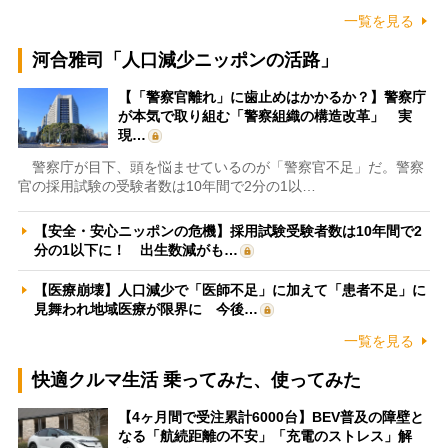
一覧を見る
河合雅司「人口減少ニッポンの活路」
【「警察官離れ」に歯止めはかかるか？】警察庁
が本気で取り組む「警察組織の構造改革」 実
現…
警察庁が目下、頭を悩ませているのが「警察官不足」だ。警察
官の採用試験の受験者数は10年間で2分の1以…
【安全・安心ニッポンの危機】採用試験受験者数は10年間で2
分の1以下に！ 出生数減がも…
【医療崩壊】人口減少で「医師不足」に加えて「患者不足」に
見舞われ地域医療が限界に 今後…
一覧を見る
快適クルマ生活 乗ってみた、使ってみた
【4ヶ月間で受注累計6000台】BEV普及の障壁と
なる「航続距離の不安」「充電のストレス」解