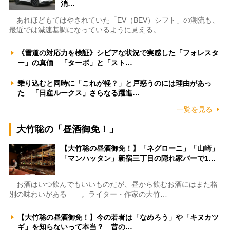
消…
あれほどもてはやされていた「EV（BEV）シフト」の潮流も、
最近では減速基調になっているように見える。…
《雪道の対応力を検証》シビアな状況で実感した「フォレスタ
ー」の真価 「ターボ」と「スト…
乗り込むと同時に「これが軽？」と戸惑うのには理由があっ
た 「日産ルークス」さらなる躍進…
一覧を見る
大竹聡の「昼酒御免！」
【大竹聡の昼酒御免！】「ネグローニ」「山崎」
「マンハッタン」新宿三丁目の隠れ家バーで1…
お酒はいつ飲んでもいいものだが、昼から飲むお酒にはまた格
別の味わいがある――。ライター・作家の大竹…
【大竹聡の昼酒御免！】今の若者は「なめろう」や「キヌカツ
ギ」を知らないって本当？ 昔の…