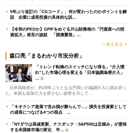
5年ぶり改訂の「CGコード」、何が変わったのかポイントを解
説 企業に成長投資の具体的な説…
【令和のPKOか】GPIFをめぐる片山財務相の「円資産への投
資拡大」発言の波紋 「国債重視」…
一覧を見る
森口亮「まるわかり市況分析」
「トレンド転換のスイッチになり得る」“介入慣
れ”した市場心理を変える「日米協調為替介入」
…
日米両政府が、約28年ぶりとなる円買いの協調介入に踏み切っ
た。米国も追加介入を辞さない姿勢を示して…
「キオクシア急落で含み損が膨らんで…」損失を投資家として
の成長につなげる4つの視点 …
「NYダウは高値更新、ナスダック・S&P500は足踏み」が意味
する米国株市場の変化 半…