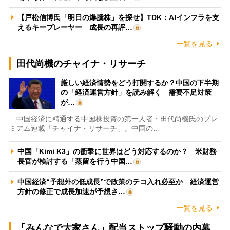
【戸松信博氏「明日の爆騰株」を探せ】TDK：AIインフラを支
えるキープレーヤー 成長の再評…
一覧を見る
田代尚機のチャイナ・リサーチ
厳しい経済情勢をどう打開するか？中国の下半期
の「経済運営方針」を読み解く 需要不足対策
が…
中国経済に精通する中国株投資の第一人者・田代尚機氏のプレ
ミアム連載「チャイナ・リサーチ」。中国の…
中国「Kimi K3」の衝撃に世界はどう対応するのか？ 米財務
長官が検討する「蒸留を行う中国…
中国経済“予想外の低成長”で政策のテコ入れ必至か 経済運営
方針の修正で成長加速が予想さ…
一覧を見る
「みんなで大家さん」配当ストップ騒動の内幕