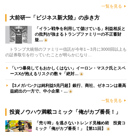
一覧を見る
大前研一「ビジネス新大陸」の歩き方
「イラン戦争を利用して儲けている」利益相反と
の批判が強まるトランプファミリーの不正蓄財
疑…
トランプ大統領のファミリー信託が今年1～3月に3000回以上も
の証券取引を行っていたことが明らかになり…
「いつ暴発してもおかしくはない」イーロン・マスク氏とスペ
ースXが抱えるリスクの数々「絶対…
【3メガバンクは純利益5兆円超】銀行、商社、ゼネコンは最高
益続出の一方で、中小企業・…
一覧を見る
投資ノウハウ満載コミック「俺がカブ番長！」
「売り時」を逃さないトレンド見極め術 投資コ
ミック「俺がカブ番長！」【第11回】