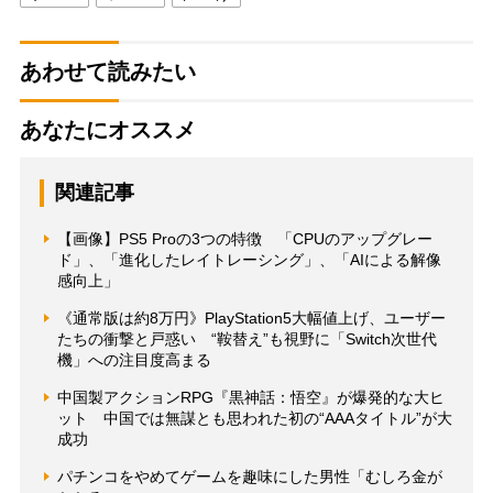
あわせて読みたい
あなたにオススメ
関連記事
【画像】PS5 Proの3つの特徴 「CPUのアップグレー
ド」、「進化したレイトレーシング」、「AIによる解像
感向上」
《通常版は約8万円》PlayStation5大幅値上げ、ユーザー
たちの衝撃と戸惑い “鞍替え”も視野に「Switch次世代
機」への注目度高まる
中国製アクションRPG『黒神話：悟空』が爆発的な大ヒ
ット 中国では無謀とも思われた初の“AAAタイトル”が大
成功
パチンコをやめてゲームを趣味にした男性「むしろ金が