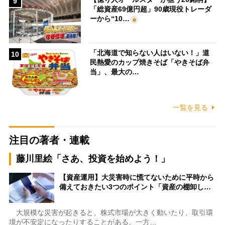
9
「総資産69億円超」90歳現役トレーダ
ーから“10…
「北海道で知らない人はいない！」道
10
民熱愛のカップ焼きそば「やきそば弁
当」、最大の…
一覧を見る
注目の著者・連載
藤川里絵「さあ、投資を始めよう！」
【資産運用】大災害時に慌てないために平時から
備えておきたい3つのポイント「資産の棚卸し…
大規模な災害が起きると、株式市場が大きく動いたり、取引環
境が不安定になったりすることがある。一方…