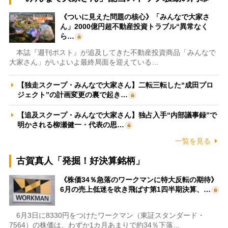
《ついに見えた問題の核心》「みんなで大家さ
ん」2000億円超不動産投資トラブル“異常なく
ら…
本誌『週刊ポスト』が追及してきた不動産投資商品「みんなで
大家さん」がいよいよ最終局面を迎えている…
【独走スクープ・みんなで大家さん】二転三転した“成田プロ
ジェクト”の計画変更の裏で起き…
【追及スクープ・みんなで大家さん】独占入手“内部議事録”で
明かされる柳瀬健一・代表の思…
一覧を見る
古賀真人「発掘！好決算銘柄」
《株価34％急落のワークマンに特大反転の期待》
6月の売上低迷を吹き飛ばす第1四半期決算、…
6月3日に8330円をつけたワークマン（東証スタンダード・
7564）の株価は、わずか1カ月あまりで約34％下落…