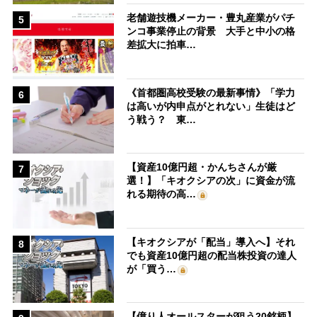
老舗遊技機メーカー・豊丸産業がパチ
5
ンコ事業停止の背景 大手と中小の格
差拡大に拍車…
《首都圏高校受験の最新事情》「学力
6
は高いが内申点がとれない」生徒はど
う戦う？ 東…
【資産10億円超・かんちさんが厳
7
選！】「キオクシアの次」に資金が流
れる期待の高…
【キオクシアが「配当」導入へ】それ
8
でも資産10億円超の配当株投資の達人
が「買う…
【億り人オールスターが狙う20銘柄】