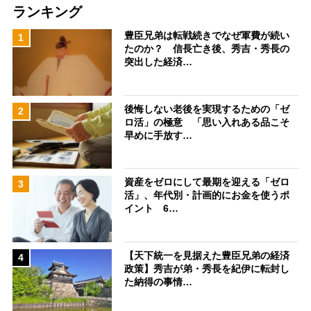
ランキング
豊臣兄弟は転戦続きでなぜ軍費が続い
1
たのか？ 信長亡き後、秀吉・秀長の
突出した経済…
後悔しない老後を実現するための「ゼ
2
ロ活」の極意 「思い入れある品こそ
早めに手放す…
資産をゼロにして最期を迎える「ゼロ
3
活」、年代別・計画的にお金を使うポ
イント 6…
【天下統一を見据えた豊臣兄弟の経済
4
政策】秀吉が弟・秀長を紀伊に転封し
た納得の事情…