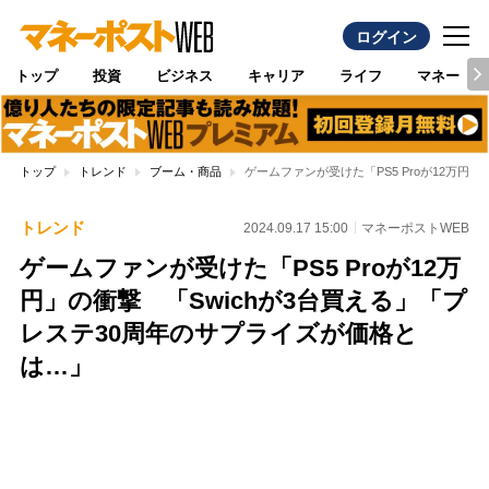
ログイン
トップ
投資
ビジネス
キャリア
ライフ
マネー
トップ
トレンド
ブーム・商品
ゲームファンが受けた「PS5 Proが12万円
トレンド
2024.09.17 15:00
マネーポストWEB
ゲームファンが受けた「PS5 Proが12万
円」の衝撃 「Swichが3台買える」「プ
レステ30周年のサプライズが価格と
は…」
Loaded
:
100.00%
/
Unmute