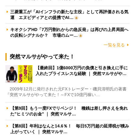
三菱重工が「AIインフラの新たな主役」として再評価される気
運 エヌビディアとの提携でAI…
キオクシアHD「7万円割れからの急反発」は再びの上昇局面へ
の反転シグナルか？ 市場のムー…
一覧を見る
突然マルサがやって来た！
【最終回】1億6000万円の負債と引き換えに手に
入れたプライスレスな経験 ｜ 突然マルサがや…
2009年12月に発行された元FXトレーダー・磯貝清明氏の著書
『突然マルサがやって来た！～FXで10億円稼い…
【第9回】もう一度FXでリベンジ！ 種銭は差し押さえを免れ
た”ヒミツのお金” ｜ 突然マルサ…
【第8回】年利はなんと14.6％！ 毎日5万円超の延滞税が積み
上がっていく ｜ 突然マルサ…