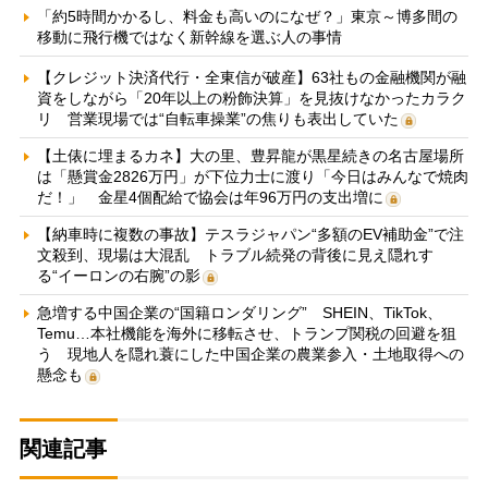
「約5時間かかるし、料金も高いのになぜ？」東京～博多間の
移動に飛行機ではなく新幹線を選ぶ人の事情
【クレジット決済代行・全東信が破産】63社もの金融機関が融
資をしながら「20年以上の粉飾決算」を見抜けなかったカラク
リ 営業現場では“自転車操業”の焦りも表出していた
【土俵に埋まるカネ】大の里、豊昇龍が黒星続きの名古屋場所
は「懸賞金2826万円」が下位力士に渡り「今日はみんなで焼肉
だ！」 金星4個配給で協会は年96万円の支出増に
【納車時に複数の事故】テスラジャパン“多額のEV補助金”で注
文殺到、現場は大混乱 トラブル続発の背後に見え隠れす
る“イーロンの右腕”の影
急増する中国企業の“国籍ロンダリング” SHEIN、TikTok、
Temu…本社機能を海外に移転させ、トランプ関税の回避を狙
う 現地人を隠れ蓑にした中国企業の農業参入・土地取得への
懸念も
関連記事