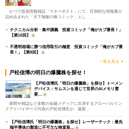
かつて投資情報雑誌「マネーポスト」にて、圧倒的な情報量が
詰め込まれた「天下無敵の株コミック」とし…
テクニカル分析・集中講義 投資コミック「俺がカブ番長！」
【第10回】
不透明相場に勝つ信用取引の極意 投資コミック「俺がカブ番
長！」【第9回】
一覧を見る
戸松信博の明日の爆騰株を探せ！
【戸松信博氏「明日の爆騰株」を探せ】トーメン
デバイス：サムスンを通じて世界のAIメモリ需
要…
新聞や雑誌など多数の金融メディアに出演するグローバルリン
クアドバイザーズ代表の戸松信博氏が、最新…
【戸松信博氏「明日の爆騰株」を探せ】レーザーテック：最先
端半導体の製造に不可欠な検査装…