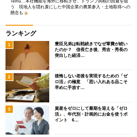
Temu…本社機能を海外に移転させ、トランプ関税の回避を狙
う 現地人を隠れ蓑にした中国企業の農業参入・土地取得への
懸念も
ランキング
豊臣兄弟は転戦続きでなぜ軍費が続い
1
たのか？ 信長亡き後、秀吉・秀長の
突出した経済…
後悔しない老後を実現するための「ゼ
2
ロ活」の極意 「思い入れある品こそ
早めに手放す…
資産をゼロにして最期を迎える「ゼロ
3
活」、年代別・計画的にお金を使うポ
イント 6…