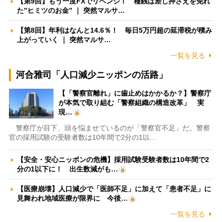
【第9回】もう一度FXでリベンジ！ 種銭は差し押さえを免れ
た”ヒミツのお金” ｜ 突然マルサ…
【第8回】年利はなんと14.6％！ 毎日5万円超の延滞税が積み
上がっていく ｜ 突然マルサ…
一覧を見る
河合雅司「人口減少ニッポンの活路」
【「警察官離れ」に歯止めはかかるか？】警察庁
が本気で取り組む「警察組織の構造改革」 実
現…
警察庁が目下、頭を悩ませているのが「警察官不足」だ。警察
官の採用試験の受験者数は10年間で2分の1以…
【安全・安心ニッポンの危機】採用試験受験者数は10年間で2
分の1以下に！ 出生数減がも…
【医療崩壊】人口減少で「医師不足」に加えて「患者不足」に
見舞われ地域医療が限界に 今後…
一覧を見る