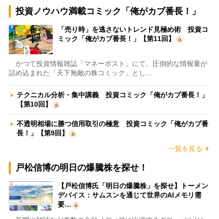
投資ノウハウ満載コミック「俺がカブ番長！」
「売り時」を逃さないトレンド見極め術 投資コ
ミック「俺がカブ番長！」【第11回】
かつて投資情報雑誌「マネーポスト」にて、圧倒的な情報量が
詰め込まれた「天下無敵の株コミック」とし…
テクニカル分析・集中講義 投資コミック「俺がカブ番長！」
【第10回】
不透明相場に勝つ信用取引の極意 投資コミック「俺がカブ番
長！」【第9回】
一覧を見る
戸松信博の明日の爆騰株を探せ！
【戸松信博氏「明日の爆騰株」を探せ】トーメン
デバイス：サムスンを通じて世界のAIメモリ需
要…