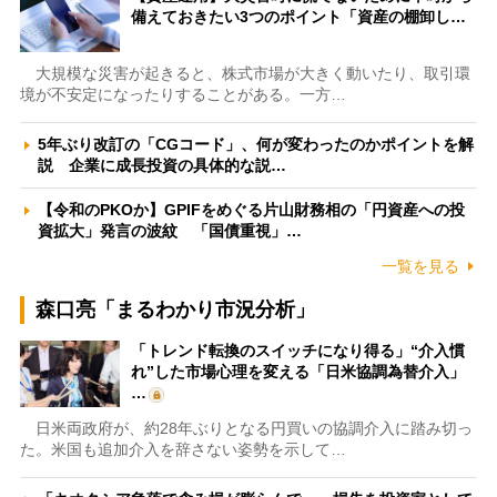
備えておきたい3つのポイント「資産の棚卸し…
大規模な災害が起きると、株式市場が大きく動いたり、取引環
境が不安定になったりすることがある。一方…
5年ぶり改訂の「CGコード」、何が変わったのかポイントを解
説 企業に成長投資の具体的な説…
【令和のPKOか】GPIFをめぐる片山財務相の「円資産への投
資拡大」発言の波紋 「国債重視」…
一覧を見る
森口亮「まるわかり市況分析」
「トレンド転換のスイッチになり得る」“介入慣
れ”した市場心理を変える「日米協調為替介入」
…
日米両政府が、約28年ぶりとなる円買いの協調介入に踏み切っ
た。米国も追加介入を辞さない姿勢を示して…