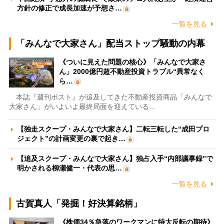
方針の修正で成長加速が予想さ…
一覧を見る
「みんなで大家さん」配当ストップ騒動の内幕
《ついに見えた問題の核心》「みんなで大家さ
ん」2000億円超不動産投資トラブル“異常なく
ら…
本誌『週刊ポスト』が追及してきた不動産投資商品「みんなで
大家さん」がいよいよ最終局面を迎えている…
【独走スクープ・みんなで大家さん】二転三転した“成田プロ
ジェクト”の計画変更の裏で起き…
【追及スクープ・みんなで大家さん】独占入手“内部議事録”で
明かされる柳瀬健一・代表の思…
一覧を見る
古賀真人「発掘！好決算銘柄」
《株価34％急落のワークマンに特大反転の期待》