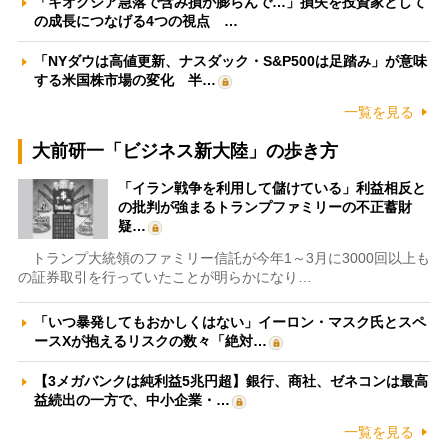
「キオクシア急落で含み損が膨らんで…」損失を投資家として
の成長につなげる4つの視点 …
「NYダウは高値更新、ナスダック・S&P500は足踏み」が意味
する米国株市場の変化 半…
一覧を見る
大前研一「ビジネス新大陸」の歩き方
「イラン戦争を利用して儲けている」利益相反と
の批判が強まるトランプファミリーの不正蓄財
疑…
トランプ大統領のファミリー信託が今年1～3月に3000回以上も
の証券取引を行っていたことが明らかになり…
「いつ暴発してもおかしくはない」イーロン・マスク氏とスペ
ースXが抱えるリスクの数々「絶対…
【3メガバンクは純利益5兆円超】銀行、商社、ゼネコンは最高
益続出の一方で、中小企業・…
一覧を見る