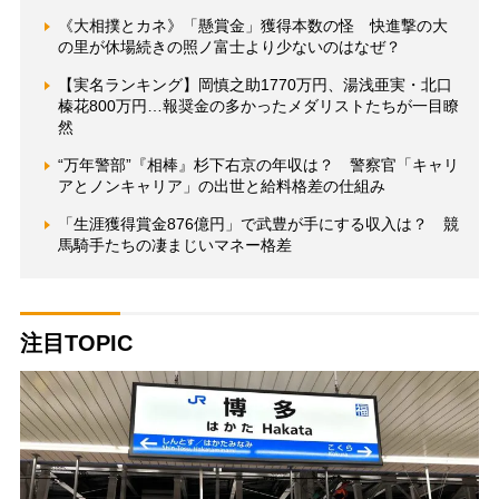
《大相撲とカネ》「懸賞金」獲得本数の怪 快進撃の大
の里が休場続きの照ノ富士より少ないのはなぜ？
【実名ランキング】岡慎之助1770万円、湯浅亜実・北口
榛花800万円…報奨金の多かったメダリストたちが一目瞭
然
“万年警部”『相棒』杉下右京の年収は？ 警察官「キャリ
アとノンキャリア」の出世と給料格差の仕組み
「生涯獲得賞金876億円」で武豊が手にする収入は？ 競
馬騎手たちの凄まじいマネー格差
注目TOPIC