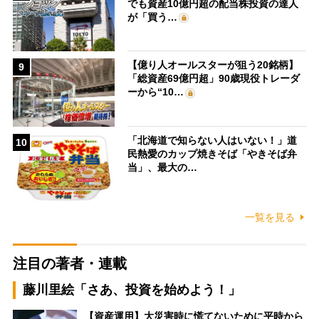
でも資産10億円超の配当株投資の達人
が「買う…
【億り人オールスターが狙う20銘柄】
9
「総資産69億円超」90歳現役トレーダ
ーから“10…
「北海道で知らない人はいない！」道
10
民熱愛のカップ焼きそば「やきそば弁
当」、最大の…
一覧を見る
注目の著者・連載
藤川里絵「さあ、投資を始めよう！」
【資産運用】大災害時に慌てないために平時から