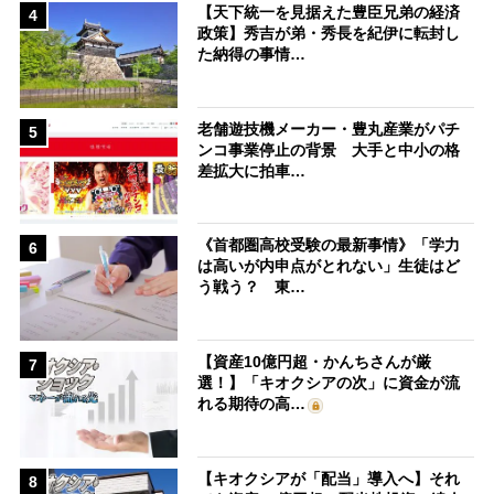
【天下統一を見据えた豊臣兄弟の経済
4
政策】秀吉が弟・秀長を紀伊に転封し
た納得の事情…
老舗遊技機メーカー・豊丸産業がパチ
5
ンコ事業停止の背景 大手と中小の格
差拡大に拍車…
《首都圏高校受験の最新事情》「学力
6
は高いが内申点がとれない」生徒はど
う戦う？ 東…
【資産10億円超・かんちさんが厳
7
選！】「キオクシアの次」に資金が流
れる期待の高…
【キオクシアが「配当」導入へ】それ
8