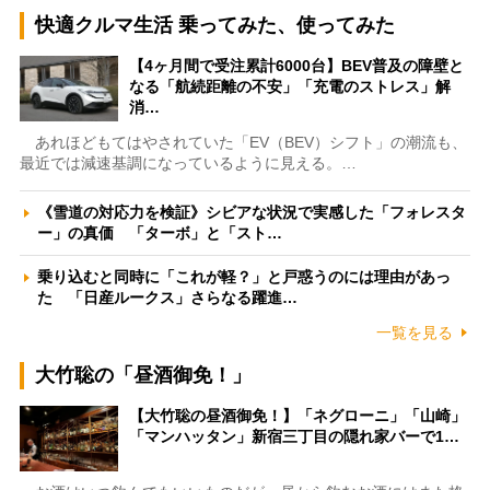
快適クルマ生活 乗ってみた、使ってみた
【4ヶ月間で受注累計6000台】BEV普及の障壁と
なる「航続距離の不安」「充電のストレス」解
消…
あれほどもてはやされていた「EV（BEV）シフト」の潮流も、
最近では減速基調になっているように見える。…
《雪道の対応力を検証》シビアな状況で実感した「フォレスタ
ー」の真価 「ターボ」と「スト…
乗り込むと同時に「これが軽？」と戸惑うのには理由があっ
た 「日産ルークス」さらなる躍進…
一覧を見る
大竹聡の「昼酒御免！」
【大竹聡の昼酒御免！】「ネグローニ」「山崎」
「マンハッタン」新宿三丁目の隠れ家バーで1…