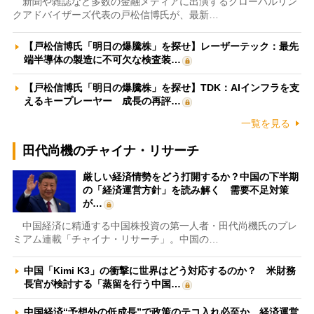
新聞や雑誌など多数の金融メディアに出演するグローバルリン
クアドバイザーズ代表の戸松信博氏が、最新…
【戸松信博氏「明日の爆騰株」を探せ】レーザーテック：最先
端半導体の製造に不可欠な検査装…
【戸松信博氏「明日の爆騰株」を探せ】TDK：AIインフラを支
えるキープレーヤー 成長の再評…
一覧を見る
田代尚機のチャイナ・リサーチ
厳しい経済情勢をどう打開するか？中国の下半期
の「経済運営方針」を読み解く 需要不足対策
が…
中国経済に精通する中国株投資の第一人者・田代尚機氏のプレ
ミアム連載「チャイナ・リサーチ」。中国の…
中国「Kimi K3」の衝撃に世界はどう対応するのか？ 米財務
長官が検討する「蒸留を行う中国…
中国経済“予想外の低成長”で政策のテコ入れ必至か 経済運営