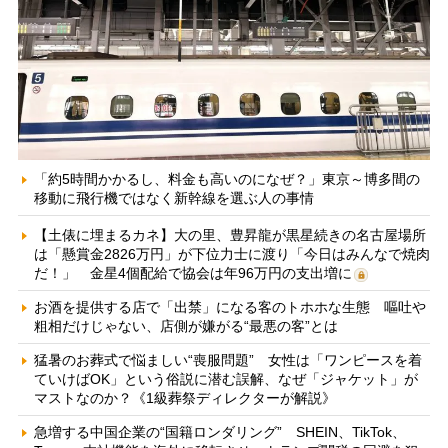
「約5時間かかるし、料金も高いのになぜ？」東京～博多間の
移動に飛行機ではなく新幹線を選ぶ人の事情
【土俵に埋まるカネ】大の里、豊昇龍が黒星続きの名古屋場所
は「懸賞金2826万円」が下位力士に渡り「今日はみんなで焼肉
だ！」 金星4個配給で協会は年96万円の支出増に
お酒を提供する店で「出禁」になる客のトホホな生態 嘔吐や
粗相だけじゃない、店側が嫌がる“最悪の客”とは
猛暑のお葬式で悩ましい“喪服問題” 女性は「ワンピースを着
ていけばOK」という俗説に潜む誤解、なぜ「ジャケット」が
マストなのか？《1級葬祭ディレクターが解説》
急増する中国企業の“国籍ロンダリング” SHEIN、TikTok、