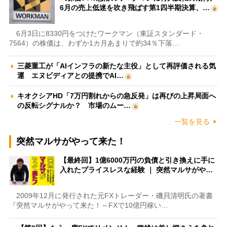
6月の売上低迷を吹き飛ばす第1四半期決算、…
6月3日に8330円をつけたワークマン（東証スタンダード・
7564）の株価は、わずか1カ月あまりで約34％下落…
三菱重工が「AIインフラの新たな主役」として再評価される気
運 エヌビディアとの提携でAI…
キオクシアHD「7万円割れからの急反発」は再びの上昇局面へ
の反転シグナルか？ 市場のムー…
一覧を見る
突然マルサがやって来た！
【最終回】1億6000万円の負債と引き換えに手に
入れたプライスレスな経験 ｜ 突然マルサがや…
2009年12月に発行された元FXトレーダー・磯貝清明氏の著書
『突然マルサがやって来た！～FXで10億円稼い…