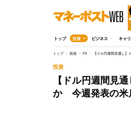
トップ
投資
ビジネス
キャリ
トップ
投資
FX
【ドル円週間見通し】
投資
【ドル円週間見通
か 今週発表の米
/
Unmute