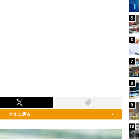
5
6
7
8
9
本文に戻る
10