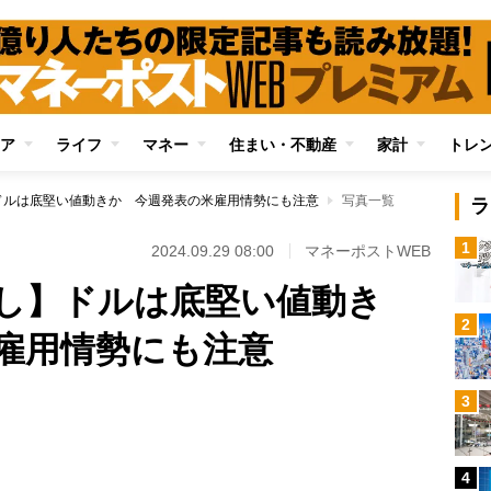
ア
ライフ
マネー
住まい・不動産
家計
トレ
ドルは底堅い値動きか 今週発表の米雇用情勢にも注意
写真一覧
ラ
1
2024.09.29 08:00
マネーポストWEB
し】ドルは底堅い値動き
2
雇用情勢にも注意
3
Loaded
:
100.00%
4