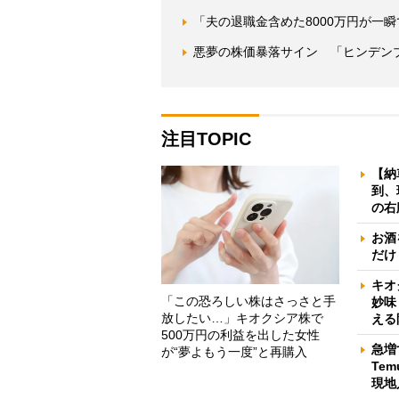
「夫の退職金含めた8000万円が一
悪夢の株価暴落サイン 「ヒンデン
注目TOPIC
【納
到、
の右
お酒
だけ
キオ
「この恐ろしい株はさっさと手
妙味
放したい…」キオクシア株で
える
500万円の利益を出した女性
急増
が“夢よもう一度”と再購入
Te
現地