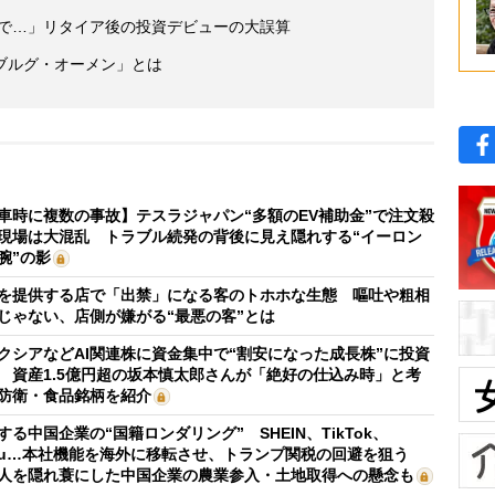
瞬で…」リタイア後の投資デビューの大誤算
ブルグ・オーメン」とは
車時に複数の事故】テスラジャパン“多額のEV補助金”で注文殺
現場は大混乱 トラブル続発の背後に見え隠れする“イーロン
腕”の影
を提供する店で「出禁」になる客のトホホな生態 嘔吐や粗相
じゃない、店側が嫌がる“最悪の客”とは
クシアなどAI関連株に資金集中で“割安になった成長株”に投資
 資産1.5億円超の坂本慎太郎さんが「絶好の仕込み時」と考
防衛・食品銘柄を紹介
する中国企業の“国籍ロンダリング” SHEIN、TikTok、
mu…本社機能を海外に移転させ、トランプ関税の回避を狙う
人を隠れ蓑にした中国企業の農業参入・土地取得への懸念も