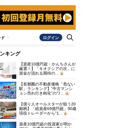
ンド
ログイン
ンキング
【資産10億円超・かんちさんが
厳選！】「キオクシアの次」に
資金が流れる期待の…
【首都圏の不動産価格「危ない
駅」ランキング】“中古マンシ
ョン売れ行き鈍化”のワ…
【億り人オールスターが狙う20
銘柄】「総資産69億円超」90歳
現役トレーダーから“1…
資産10億円超の投資家が明か