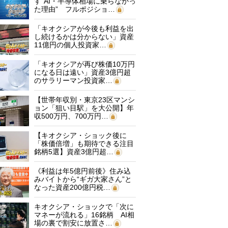
す“AI・半導体相場に乗らなかっ
た理由” フルポジショ…
「キオクシアが今後も利益を出
し続けるかは分からない」資産
11億円の個人投資家…
「キオクシアが再び株価10万円
になる日は遠い」資産3億円超
のサラリーマン投資家…
【世帯年収別・東京23区マンシ
ョン「狙い目駅」を大公開】年
収500万円、700万円…
【キオクシア・ショック後に
「株価倍増」も期待できる注目
銘柄5選】資産3億円超…
《利益は年5億円前後》住み込
みバイトから“ギガ大家さん”と
なった資産200億円税…
キオクシア・ショックで「次に
マネーが流れる」16銘柄 AI相
場の裏で割安に放置さ…