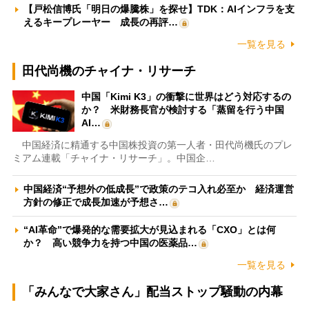
【戸松信博氏「明日の爆騰株」を探せ】TDK：AIインフラを支
えるキープレーヤー 成長の再評…
一覧を見る
田代尚機のチャイナ・リサーチ
中国「Kimi K3」の衝撃に世界はどう対応するの
か？ 米財務長官が検討する「蒸留を行う中国
AI…
中国経済に精通する中国株投資の第一人者・田代尚機氏のプレ
ミアム連載「チャイナ・リサーチ」。中国企…
中国経済“予想外の低成長”で政策のテコ入れ必至か 経済運営
方針の修正で成長加速が予想さ…
“AI革命”で爆発的な需要拡大が見込まれる「CXO」とは何
か？ 高い競争力を持つ中国の医薬品…
一覧を見る
「みんなで大家さん」配当ストップ騒動の内幕