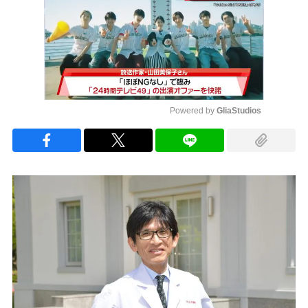
Powered by 
GliaStudios
Mute