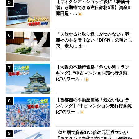
【キオクシア・ショック後に「株価倍
5
増」も期待できる注目銘柄5選】資産3
億円超・…
「失敗すると取り返しがつかない」葬
6
儀社の手を借りない「DIY葬」の落とし
穴 素人には…
【大阪の不動産価格「危ない駅」ラン
7
キング】“中古マンション売れ行き鈍
化”のワース…
【首都圏の不動産価格「危ない駅」ラ
8
ンキング】“中古マンション売れ行き鈍
化”のワー…
《2年弱で資産17.5倍の元証券マンが
9
「キオクシア急落で次に狙う」5銘柄を