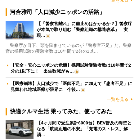
一覧を見る
河合雅司「人口減少ニッポンの活路」
【「警察官離れ」に歯止めはかかるか？】警察庁
が本気で取り組む「警察組織の構造改革」 実
現…
警察庁が目下、頭を悩ませているのが「警察官不足」だ。警察
官の採用試験の受験者数は10年間で2分の1以…
【安全・安心ニッポンの危機】採用試験受験者数は10年間で2
分の1以下に！ 出生数減がも…
【医療崩壊】人口減少で「医師不足」に加えて「患者不足」に
見舞われ地域医療が限界に 今後…
一覧を見る
快適クルマ生活 乗ってみた、使ってみた
【4ヶ月間で受注累計6000台】BEV普及の障壁と
なる「航続距離の不安」「充電のストレス」解
消…