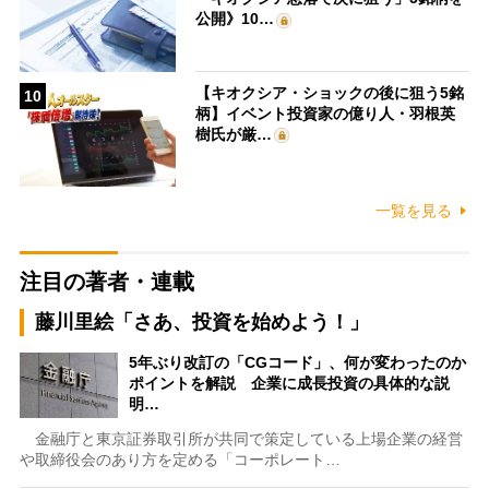
公開》10…
【キオクシア・ショックの後に狙う5銘
10
柄】イベント投資家の億り人・羽根英
樹氏が厳…
一覧を見る
注目の著者・連載
藤川里絵「さあ、投資を始めよう！」
5年ぶり改訂の「CGコード」、何が変わったのか
ポイントを解説 企業に成長投資の具体的な説
明…
金融庁と東京証券取引所が共同で策定している上場企業の経営
や取締役会のあり方を定める「コーポレート…