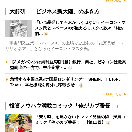
一覧を見る
大前研一「ビジネス新大陸」の歩き方
「いつ暴発してもおかしくはない」イーロン・マ
スク氏とスペースXが抱えるリスクの数々「絶対
的…
宇宙開発企業「スペースX」の上場で史上初の「兆万長者（ト
リリオネア）」となったイーロン・マスク氏。…
【3メガバンクは純利益5兆円超】銀行、商社、ゼネコンは最高
益続出の一方で、中小企業・…
急増する中国企業の“国籍ロンダリング” SHEIN、TikTok、
Temu…本社機能を海外に移転させ…
一覧を見る
投資ノウハウ満載コミック「俺がカブ番長！」
「売り時」を逃さないトレンド見極め術 投資コ
ミック「俺がカブ番長！」【第11回】