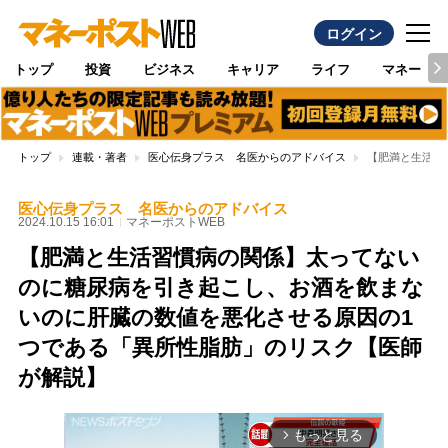
ログイン
トップ
投資
ビジネス
キャリア
ライフ
マネー
トップ
連載・著者
医心伝身プラス 名医からのアドバイス
【肥満と生活習
医心伝身プラス 名医からのアドバイス
2024.10.15 16:01
マネーポストWEB
【肥満と生活習慣病の関係】太ってない
のに糖尿病を引き起こし、お酒を飲まな
いのに肝臓の数値を悪化させる原因の1
つである「異所性脂肪」のリスク【医師
が解説】
もっと見る
arrow_forward_ios