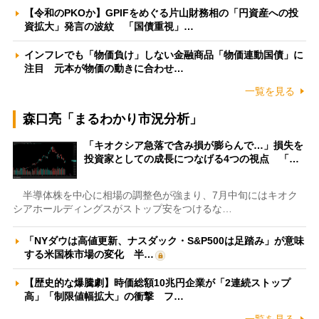
【令和のPKOか】GPIFをめぐる片山財務相の「円資産への投
資拡大」発言の波紋 「国債重視」…
インフレでも「物価負け」しない金融商品「物価連動国債」に
注目 元本が物価の動きに合わせ…
一覧を見る
森口亮「まるわかり市況分析」
「キオクシア急落で含み損が膨らんで…」損失を
投資家としての成長につなげる4つの視点 「…
半導体株を中心に相場の調整色が強まり、7月中旬にはキオク
シアホールディングスがストップ安をつけるな…
「NYダウは高値更新、ナスダック・S&P500は足踏み」が意味
する米国株市場の変化 半…
【歴史的な爆騰劇】時価総額10兆円企業が「2連続ストップ
高」「制限値幅拡大」の衝撃 フ…