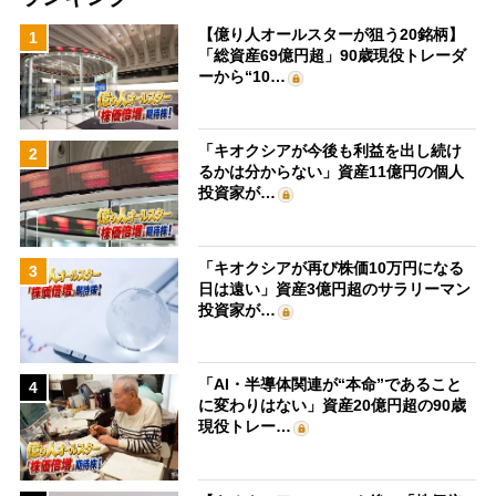
【億り人オールスターが狙う20銘柄】
1
「総資産69億円超」90歳現役トレーダ
ーから“10…
「キオクシアが今後も利益を出し続け
2
るかは分からない」資産11億円の個人
投資家が…
「キオクシアが再び株価10万円になる
3
日は遠い」資産3億円超のサラリーマン
投資家が…
「AI・半導体関連が“本命”であること
4
に変わりはない」資産20億円超の90歳
現役トレー…