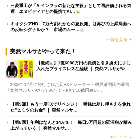
三菱重工が「AIインフラの新たな主役」として再評価される気
運 エヌビディアとの提携でAI…
キオクシアHD「7万円割れからの急反発」は再びの上昇局面へ
の反転シグナルか？ 市場のムー…
一覧を見る
突然マルサがやって来た！
【最終回】1億6000万円の負債と引き換えに手に
入れたプライスレスな経験 ｜ 突然マルサがや…
2009年12月に発行された元FXトレーダー・磯貝清明氏の著書
『突然マルサがやって来た！～FXで10億円稼い…
【第9回】もう一度FXでリベンジ！ 種銭は差し押さえを免れ
た”ヒミツのお金” ｜ 突然マルサ…
【第8回】年利はなんと14.6％！ 毎日5万円超の延滞税が積み
上がっていく ｜ 突然マルサ…