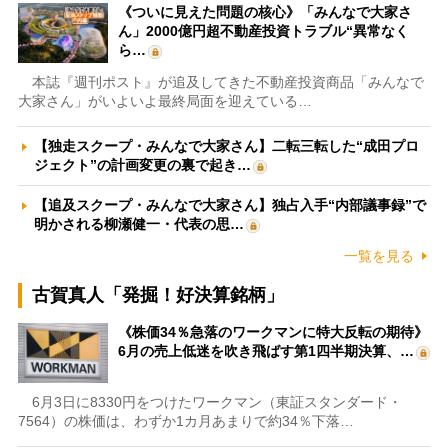
《ついに見えた問題の核心》「みんなで大家さ
ん」2000億円超不動産投資トラブル“異常なく
ら…
本誌『週刊ポスト』が追及してきた不動産投資商品「みんなで
大家さん」がいよいよ最終局面を迎えている…
【独走スクープ・みんなで大家さん】二転三転した“成田プロ
ジェクト”の計画変更の裏で起き…
【追及スクープ・みんなで大家さん】独占入手“内部議事録”で
明かされる柳瀬健一・代表の思…
一覧を見る
古賀真人「発掘！好決算銘柄」
《株価34％急落のワークマンに特大反転の期待》
6月の売上低迷を吹き飛ばす第1四半期決算、…
6月3日に8330円をつけたワークマン（東証スタンダード・
7564）の株価は、わずか1カ月あまりで約34％下落…