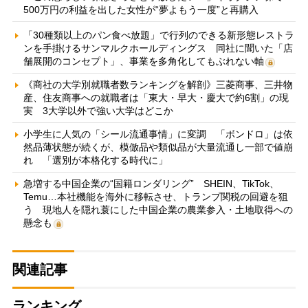
500万円の利益を出した女性が“夢よもう一度”と再購入
「30種類以上のパン食べ放題」で行列のできる新形態レストラ
ンを手掛けるサンマルクホールディングス 同社に聞いた「店
舗展開のコンセプト」、事業を多角化してもぶれない軸
《商社の大学別就職者数ランキングを解剖》三菱商事、三井物
産、住友商事への就職者は「東大・早大・慶大で約6割」の現
実 3大学以外で強い大学はどこか
小学生に人気の「シール流通事情」に変調 「ボンドロ」は依
然品薄状態が続くが、模倣品や類似品が大量流通し一部で値崩
れ 「選別が本格化する時代に」
急増する中国企業の“国籍ロンダリング” SHEIN、TikTok、
Temu…本社機能を海外に移転させ、トランプ関税の回避を狙
う 現地人を隠れ蓑にした中国企業の農業参入・土地取得への
懸念も
関連記事
ランキング