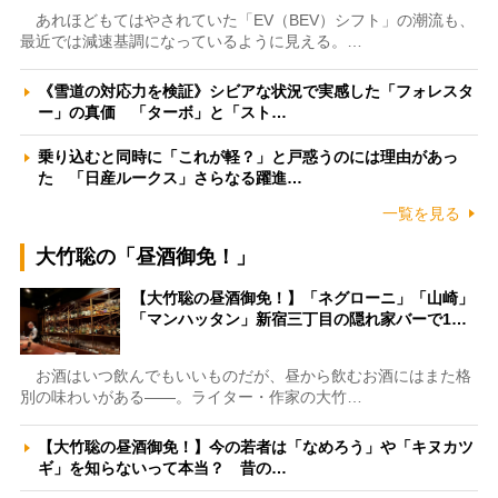
あれほどもてはやされていた「EV（BEV）シフト」の潮流も、
最近では減速基調になっているように見える。…
《雪道の対応力を検証》シビアな状況で実感した「フォレスタ
ー」の真価 「ターボ」と「スト…
乗り込むと同時に「これが軽？」と戸惑うのには理由があっ
た 「日産ルークス」さらなる躍進…
一覧を見る
大竹聡の「昼酒御免！」
【大竹聡の昼酒御免！】「ネグローニ」「山崎」
「マンハッタン」新宿三丁目の隠れ家バーで1…
お酒はいつ飲んでもいいものだが、昼から飲むお酒にはまた格
別の味わいがある――。ライター・作家の大竹…
【大竹聡の昼酒御免！】今の若者は「なめろう」や「キヌカツ
ギ」を知らないって本当？ 昔の…