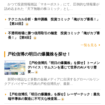
かつて投資情報雑誌「マネーポスト」にて、圧倒的な情報量が
詰め込まれた「天下無敵の株コミック」とし…
テクニカル分析・集中講義 投資コミック「俺がカブ番長！」
【第10回】
不透明相場に勝つ信用取引の極意 投資コミック「俺がカブ番
長！」【第9回】
一覧を見る
戸松信博の明日の爆騰株を探せ！
【戸松信博氏「明日の爆騰株」を探せ】トーメン
デバイス：サムスンを通じて世界のAIメモリ需
要…
新聞や雑誌など多数の金融メディアに出演するグローバルリン
クアドバイザーズ代表の戸松信博氏が、最新…
【戸松信博氏「明日の爆騰株」を探せ】レーザーテック：最先
端半導体の製造に不可欠な検査装…