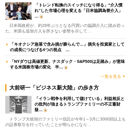
「トレンド転換のスイッチになり得る」“介入慣
れ”した市場心理を変える「日米協調為替介入」
…
日米両政府が、約28年ぶりとなる円買いの協調介入に踏み切っ
た。米国も追加介入を辞さない姿勢を示して…
「キオクシア急落で含み損が膨らんで…」損失を投資家として
の成長につなげる4つの視点 …
「NYダウは高値更新、ナスダック・S&P500は足踏み」が意味
する米国株市場の変化 半…
一覧を見る
大前研一「ビジネス新大陸」の歩き方
「イラン戦争を利用して儲けている」利益相反と
の批判が強まるトランプファミリーの不正蓄財
疑…
トランプ大統領のファミリー信託が今年1～3月に3000回以上も
の証券取引を行っていたことが明らかになり…