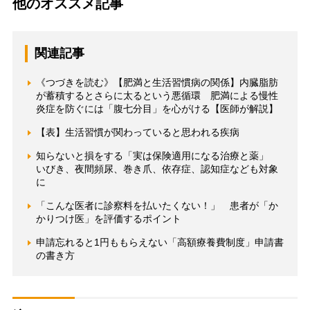
他のオススメ記事
関連記事
《つづきを読む》【肥満と生活習慣病の関係】内臓脂肪
が蓄積するとさらに太るという悪循環 肥満による慢性
炎症を防ぐには「腹七分目」を心がける【医師が解説】
【表】生活習慣が関わっていると思われる疾病
知らないと損をする「実は保険適用になる治療と薬」
いびき、夜間頻尿、巻き爪、依存症、認知症なども対象
に
「こんな医者に診察料を払いたくない！」 患者が「か
かりつけ医」を評価するポイント
申請忘れると1円ももらえない「高額療養費制度」申請書
の書き方