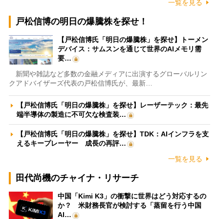
一覧を見る
戸松信博の明日の爆騰株を探せ！
【戸松信博氏「明日の爆騰株」を探せ】トーメン
デバイス：サムスンを通じて世界のAIメモリ需
要…
新聞や雑誌など多数の金融メディアに出演するグローバルリン
クアドバイザーズ代表の戸松信博氏が、最新…
【戸松信博氏「明日の爆騰株」を探せ】レーザーテック：最先
端半導体の製造に不可欠な検査装…
【戸松信博氏「明日の爆騰株」を探せ】TDK：AIインフラを支
えるキープレーヤー 成長の再評…
一覧を見る
田代尚機のチャイナ・リサーチ
中国「Kimi K3」の衝撃に世界はどう対応するの
か？ 米財務長官が検討する「蒸留を行う中国
AI…