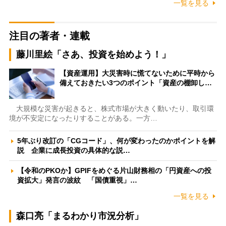
一覧を見る
注目の著者・連載
藤川里絵「さあ、投資を始めよう！」
【資産運用】大災害時に慌てないために平時から
備えておきたい3つのポイント「資産の棚卸し…
大規模な災害が起きると、株式市場が大きく動いたり、取引環
境が不安定になったりすることがある。一方…
5年ぶり改訂の「CGコード」、何が変わったのかポイントを解
説 企業に成長投資の具体的な説…
【令和のPKOか】GPIFをめぐる片山財務相の「円資産への投
資拡大」発言の波紋 「国債重視」…
一覧を見る
森口亮「まるわかり市況分析」