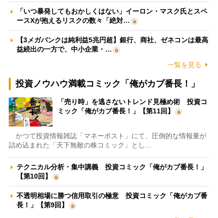
「いつ暴発してもおかしくはない」イーロン・マスク氏とスペ
ースXが抱えるリスクの数々「絶対…
【3メガバンクは純利益5兆円超】銀行、商社、ゼネコンは最高
益続出の一方で、中小企業・…
一覧を見る
投資ノウハウ満載コミック「俺がカブ番長！」
「売り時」を逃さないトレンド見極め術 投資コ
ミック「俺がカブ番長！」【第11回】
かつて投資情報雑誌「マネーポスト」にて、圧倒的な情報量が
詰め込まれた「天下無敵の株コミック」とし…
テクニカル分析・集中講義 投資コミック「俺がカブ番長！」
【第10回】
不透明相場に勝つ信用取引の極意 投資コミック「俺がカブ番
長！」【第9回】