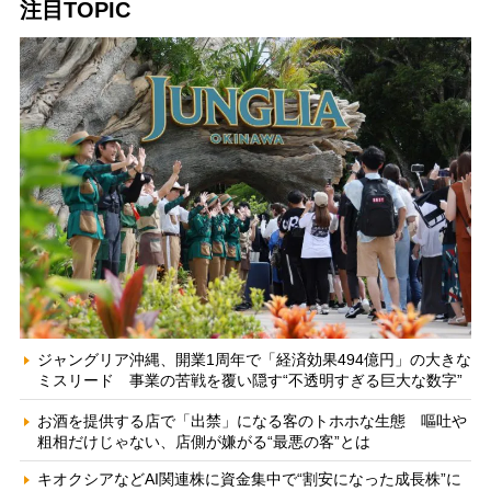
注目TOPIC
ジャングリア沖縄、開業1周年で「経済効果494億円」の大きな
ミスリード 事業の苦戦を覆い隠す“不透明すぎる巨大な数字”
お酒を提供する店で「出禁」になる客のトホホな生態 嘔吐や
粗相だけじゃない、店側が嫌がる“最悪の客”とは
キオクシアなどAI関連株に資金集中で“割安になった成長株”に