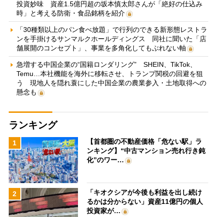
投資妙味 資産1.5億円超の坂本慎太郎さんが「絶好の仕込み
時」と考える防衛・食品銘柄を紹介
「30種類以上のパン食べ放題」で行列のできる新形態レストラ
ンを手掛けるサンマルクホールディングス 同社に聞いた「店
舗展開のコンセプト」、事業を多角化してもぶれない軸
急増する中国企業の“国籍ロンダリング” SHEIN、TikTok、
Temu…本社機能を海外に移転させ、トランプ関税の回避を狙
う 現地人を隠れ蓑にした中国企業の農業参入・土地取得への
懸念も
ランキング
【首都圏の不動産価格「危ない駅」ラ
1
ンキング】“中古マンション売れ行き鈍
化”のワー…
「キオクシアが今後も利益を出し続け
2
るかは分からない」資産11億円の個人
投資家が…