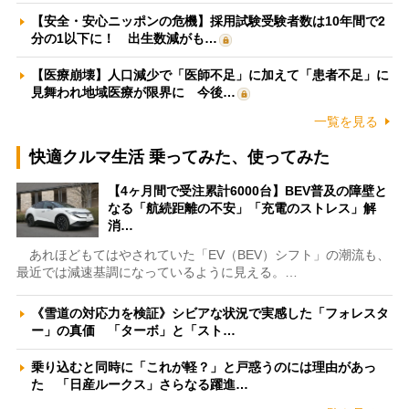
【安全・安心ニッポンの危機】採用試験受験者数は10年間で2
分の1以下に！ 出生数減がも…
【医療崩壊】人口減少で「医師不足」に加えて「患者不足」に
見舞われ地域医療が限界に 今後…
一覧を見る
快適クルマ生活 乗ってみた、使ってみた
【4ヶ月間で受注累計6000台】BEV普及の障壁と
なる「航続距離の不安」「充電のストレス」解
消…
あれほどもてはやされていた「EV（BEV）シフト」の潮流も、
最近では減速基調になっているように見える。…
《雪道の対応力を検証》シビアな状況で実感した「フォレスタ
ー」の真価 「ターボ」と「スト…
乗り込むと同時に「これが軽？」と戸惑うのには理由があっ
た 「日産ルークス」さらなる躍進…