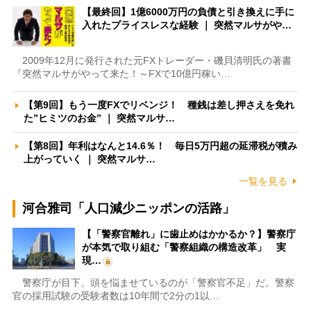
【最終回】1億6000万円の負債と引き換えに手に
入れたプライスレスな経験 ｜ 突然マルサがや…
2009年12月に発行された元FXトレーダー・磯貝清明氏の著書
『突然マルサがやって来た！～FXで10億円稼い…
【第9回】もう一度FXでリベンジ！ 種銭は差し押さえを免れ
た”ヒミツのお金” ｜ 突然マルサ…
【第8回】年利はなんと14.6％！ 毎日5万円超の延滞税が積み
上がっていく ｜ 突然マルサ…
一覧を見る
河合雅司「人口減少ニッポンの活路」
【「警察官離れ」に歯止めはかかるか？】警察庁
が本気で取り組む「警察組織の構造改革」 実
現…
警察庁が目下、頭を悩ませているのが「警察官不足」だ。警察
官の採用試験の受験者数は10年間で2分の1以…