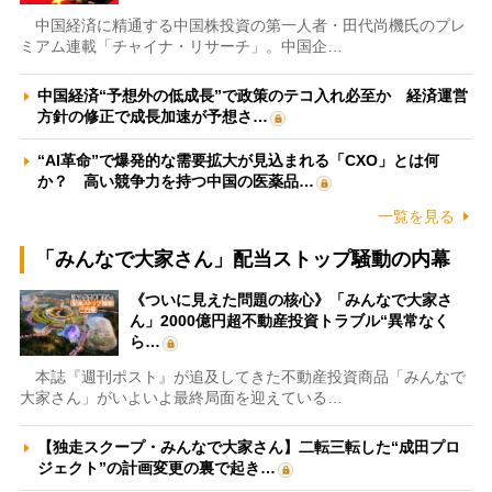
中国経済に精通する中国株投資の第一人者・田代尚機氏のプレ
ミアム連載「チャイナ・リサーチ」。中国企…
中国経済“予想外の低成長”で政策のテコ入れ必至か 経済運営
方針の修正で成長加速が予想さ…
“AI革命”で爆発的な需要拡大が見込まれる「CXO」とは何
か？ 高い競争力を持つ中国の医薬品…
一覧を見る
「みんなで大家さん」配当ストップ騒動の内幕
《ついに見えた問題の核心》「みんなで大家さ
ん」2000億円超不動産投資トラブル“異常なく
ら…
本誌『週刊ポスト』が追及してきた不動産投資商品「みんなで
大家さん」がいよいよ最終局面を迎えている…
【独走スクープ・みんなで大家さん】二転三転した“成田プロ
ジェクト”の計画変更の裏で起き…