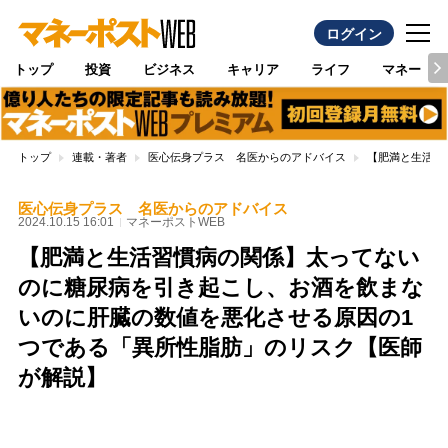
ログイン
トップ
投資
ビジネス
キャリア
ライフ
マネー
トップ
連載・著者
医心伝身プラス 名医からのアドバイス
【肥満と生活習
医心伝身プラス 名医からのアドバイス
2024.10.15 16:01
マネーポストWEB
【肥満と生活習慣病の関係】太ってない
のに糖尿病を引き起こし、お酒を飲まな
いのに肝臓の数値を悪化させる原因の1
つである「異所性脂肪」のリスク【医師
が解説】