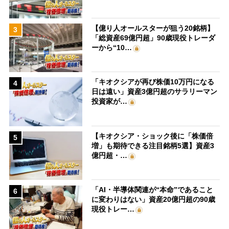
【億り人オールスターが狙う20銘柄】
3
「総資産69億円超」90歳現役トレーダ
ーから“10…
「キオクシアが再び株価10万円になる
4
日は遠い」資産3億円超のサラリーマン
投資家が…
【キオクシア・ショック後に「株価倍
5
増」も期待できる注目銘柄5選】資産3
億円超・…
「AI・半導体関連が“本命”であること
6
に変わりはない」資産20億円超の90歳
現役トレー…