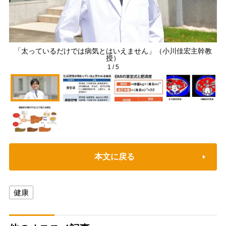
「太っているだけでは病気とはいえません」（小川佳宏主幹教
授）
1
/
5
本文に戻る
健康