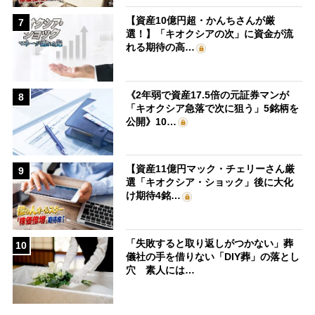
【資産10億円超・かんちさんが厳
7
選！】「キオクシアの次」に資金が流
れる期待の高…
《2年弱で資産17.5倍の元証券マンが
8
「キオクシア急落で次に狙う」5銘柄を
公開》10…
【資産11億円マック・チェリーさん厳
9
選「キオクシア・ショック」後に大化
け期待4銘…
「失敗すると取り返しがつかない」葬
10
儀社の手を借りない「DIY葬」の落とし
穴 素人には…