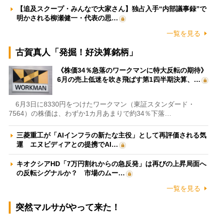
【追及スクープ・みんなで大家さん】独占入手“内部議事録”で
明かされる柳瀬健一・代表の思…
一覧を見る
古賀真人「発掘！好決算銘柄」
《株価34％急落のワークマンに特大反転の期待》
6月の売上低迷を吹き飛ばす第1四半期決算、…
6月3日に8330円をつけたワークマン（東証スタンダード・
7564）の株価は、わずか1カ月あまりで約34％下落…
三菱重工が「AIインフラの新たな主役」として再評価される気
運 エヌビディアとの提携でAI…
キオクシアHD「7万円割れからの急反発」は再びの上昇局面へ
の反転シグナルか？ 市場のムー…
一覧を見る
突然マルサがやって来た！