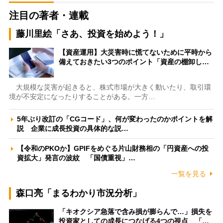
注目の著者・連載
藤川里絵「さあ、投資を始めよう！」
【資産運用】大災害時に慌てないために平時から
備えておきたい3つのポイント「資産の棚卸し…
大規模な災害が起きると、株式市場が大きく動いたり、取引環
境が不安定になったりすることがある。一方…
5年ぶり改訂の「CGコード」、何が変わったのかポイントを解
説 企業に成長投資の具体的な説…
【令和のPKOか】GPIFをめぐる片山財務相の「円資産への投
資拡大」発言の波紋 「国債重視」…
一覧を見る
森口亮「まるわかり市況分析」
「キオクシア急落で含み損が膨らんで…」損失を
投資家としての成長につなげる4つの視点 「…