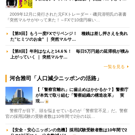
2009年12月に発行された元FXトレーダー・磯貝清明氏の著書
『突然マルサがやって来た！～FXで10億円稼い…
【第9回】もう一度FXでリベンジ！ 種銭は差し押さえを免れ
た”ヒミツのお金” ｜ 突然マルサ…
【第8回】年利はなんと14.6％！ 毎日5万円超の延滞税が積み
上がっていく ｜ 突然マルサ…
一覧を見る
河合雅司「人口減少ニッポンの活路」
【「警察官離れ」に歯止めはかかるか？】警察庁
が本気で取り組む「警察組織の構造改革」 実
現…
警察庁が目下、頭を悩ませているのが「警察官不足」だ。警察
官の採用試験の受験者数は10年間で2分の1以…
【安全・安心ニッポンの危機】採用試験受験者数は10年間で2