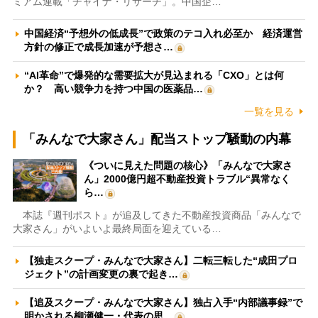
ミアム連載「チャイナ・リサーチ」。中国企…
中国経済“予想外の低成長”で政策のテコ入れ必至か 経済運営
方針の修正で成長加速が予想さ…
“AI革命”で爆発的な需要拡大が見込まれる「CXO」とは何
か？ 高い競争力を持つ中国の医薬品…
一覧を見る
「みんなで大家さん」配当ストップ騒動の内幕
《ついに見えた問題の核心》「みんなで大家さ
ん」2000億円超不動産投資トラブル“異常なく
ら…
本誌『週刊ポスト』が追及してきた不動産投資商品「みんなで
大家さん」がいよいよ最終局面を迎えている…
【独走スクープ・みんなで大家さん】二転三転した“成田プロ
ジェクト”の計画変更の裏で起き…
【追及スクープ・みんなで大家さん】独占入手“内部議事録”で
明かされる柳瀬健一・代表の思…