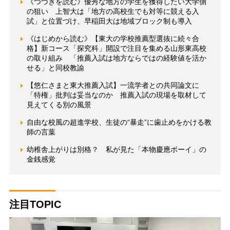
《つづきを読む》優秀な地方の学生を獲得したい大学側
の狙い 上智大は「地方の高校生でも対等に競える入
試」と位置づけ、早稲田大は地域ブロック制も導入
《はじめから読む》【東大の学校推薦型選抜に続々合
格】新コース「探究科」開設で注目を集める山形東高校
の取り組み 「推薦入試は地方ならではの経験値を活か
せる」と同校教諭
【悠仁さまと東大推薦入試】一流学者との共同論文に
「特権」批判は妥当なのか 推薦入試の現場を取材して
見えてくる別の風景
自由な校風の超進学校、生徒の“暴走”に歯止めをかける教
師の言葉
幼稚舎上がりは別格？ 私が見た「本物慶應ボーイ」の
金銭感覚
注目TOPIC