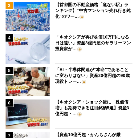
【首都圏の不動産価格「危ない駅」ラ
3
ンキング】“中古マンション売れ行き鈍
化”のワー…
「キオクシアが再び株価10万円になる
4
日は遠い」資産3億円超のサラリーマン
投資家が…
「AI・半導体関連が“本命”であること
5
に変わりはない」資産20億円超の90歳
現役トレー…
【キオクシア・ショック後に「株価倍
6
増」も期待できる注目銘柄5選】資産3
億円超・…
【資産10億円超・かんちさんが厳
7