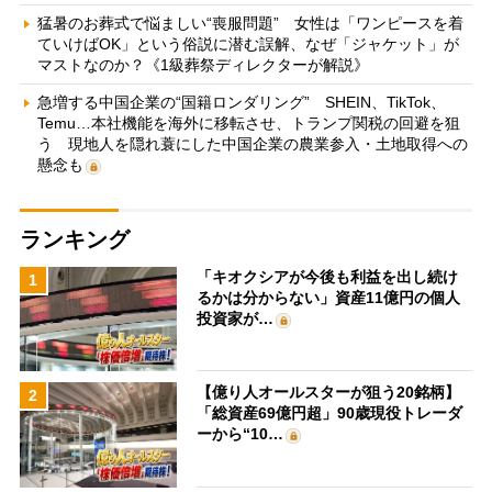
猛暑のお葬式で悩ましい“喪服問題” 女性は「ワンピースを着
ていけばOK」という俗説に潜む誤解、なぜ「ジャケット」が
マストなのか？《1級葬祭ディレクターが解説》
急増する中国企業の“国籍ロンダリング” SHEIN、TikTok、
Temu…本社機能を海外に移転させ、トランプ関税の回避を狙
う 現地人を隠れ蓑にした中国企業の農業参入・土地取得への
懸念も
ランキング
「キオクシアが今後も利益を出し続け
1
るかは分からない」資産11億円の個人
投資家が…
【億り人オールスターが狙う20銘柄】
2
「総資産69億円超」90歳現役トレーダ
ーから“10…