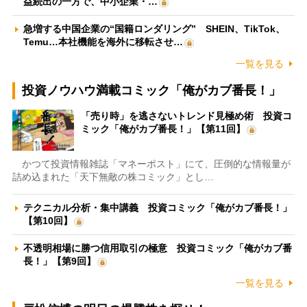
益続出の一方で、中小企業・…
急増する中国企業の“国籍ロンダリング” SHEIN、TikTok、
Temu…本社機能を海外に移転させ…
一覧を見る
投資ノウハウ満載コミック「俺がカブ番長！」
「売り時」を逃さないトレンド見極め術 投資コ
ミック「俺がカブ番長！」【第11回】
かつて投資情報雑誌「マネーポスト」にて、圧倒的な情報量が
詰め込まれた「天下無敵の株コミック」とし…
テクニカル分析・集中講義 投資コミック「俺がカブ番長！」
【第10回】
不透明相場に勝つ信用取引の極意 投資コミック「俺がカブ番
長！」【第9回】
一覧を見る