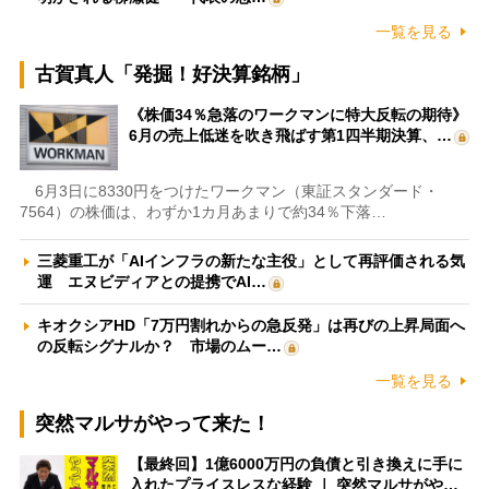
一覧を見る
古賀真人「発掘！好決算銘柄」
《株価34％急落のワークマンに特大反転の期待》
6月の売上低迷を吹き飛ばす第1四半期決算、…
6月3日に8330円をつけたワークマン（東証スタンダード・
7564）の株価は、わずか1カ月あまりで約34％下落…
三菱重工が「AIインフラの新たな主役」として再評価される気
運 エヌビディアとの提携でAI…
キオクシアHD「7万円割れからの急反発」は再びの上昇局面へ
の反転シグナルか？ 市場のムー…
一覧を見る
突然マルサがやって来た！
【最終回】1億6000万円の負債と引き換えに手に
入れたプライスレスな経験 ｜ 突然マルサがや…