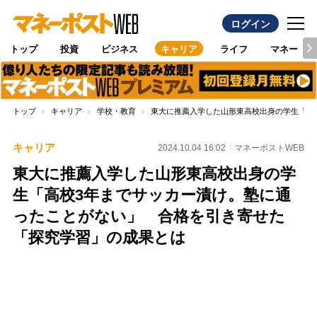
ログイン
トップ
投資
ビジネス
キャリア
ライフ
マネー
トップ
キャリア
学校・教育
東大に推薦入学した山形東高校出身の学生「高
キャリア
2024.10.04 16:02
マネーポストWEB
東大に推薦入学した山形東高校出身の学
生「高校3年までサッカー漬け。塾に通
ったことがない」 合格を引き寄せた
「探究学習」の成果とは
Loaded
:
100.00%
/
Unmute