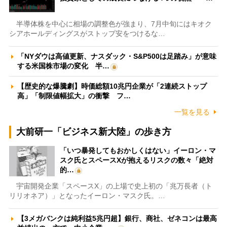
半導体株を中心に相場の調整色が強まり、7月中旬にはキオク
シアホールディングスがストップ安をつけるな…
「NYダウは高値更新、ナスダック・S&P500は足踏み」が意味
する米国株市場の変化 半…
【歴史的な爆騰劇】時価総額10兆円企業が「2連続ストップ
高」「制限値幅拡大」の衝撃 フ…
一覧を見る
大前研一「ビジネス新大陸」の歩き方
「いつ暴発してもおかしくはない」イーロン・マ
スク氏とスペースXが抱えるリスクの数々「絶対
的…
宇宙開発企業「スペースX」の上場で史上初の「兆万長者（ト
リリオネア）」となったイーロン・マスク氏。…
【3メガバンクは純利益5兆円超】銀行、商社、ゼネコンは最高