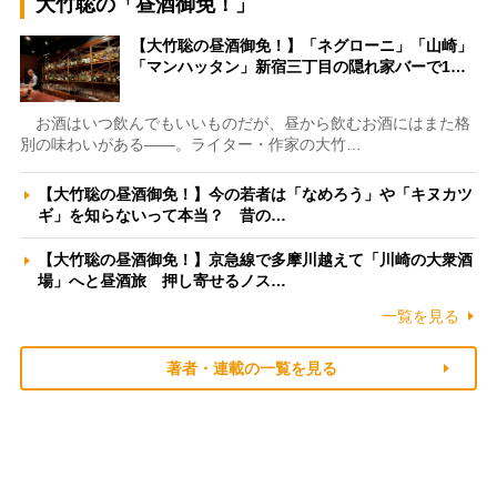
大竹聡の「昼酒御免！」
【大竹聡の昼酒御免！】「ネグローニ」「山崎」
「マンハッタン」新宿三丁目の隠れ家バーで1…
お酒はいつ飲んでもいいものだが、昼から飲むお酒にはまた格
別の味わいがある――。ライター・作家の大竹…
【大竹聡の昼酒御免！】今の若者は「なめろう」や「キヌカツ
ギ」を知らないって本当？ 昔の…
【大竹聡の昼酒御免！】京急線で多摩川越えて「川崎の大衆酒
場」へと昼酒旅 押し寄せるノス…
一覧を見る
著者・連載の一覧を見る