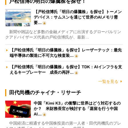
戸松信博の明日の爆騰株を探せ！
【戸松信博氏「明日の爆騰株」を探せ】トーメン
デバイス：サムスンを通じて世界のAIメモリ需
要…
新聞や雑誌など多数の金融メディアに出演するグローバルリン
クアドバイザーズ代表の戸松信博氏が、最新…
【戸松信博氏「明日の爆騰株」を探せ】レーザーテック：最先
端半導体の製造に不可欠な検査装…
【戸松信博氏「明日の爆騰株」を探せ】TDK：AIインフラを支
えるキープレーヤー 成長の再評…
一覧を見る
田代尚機のチャイナ・リサーチ
中国「Kimi K3」の衝撃に世界はどう対応するの
か？ 米財務長官が検討する「蒸留を行う中国
AI…
中国経済に精通する中国株投資の第一人者・田代尚機氏のプレ