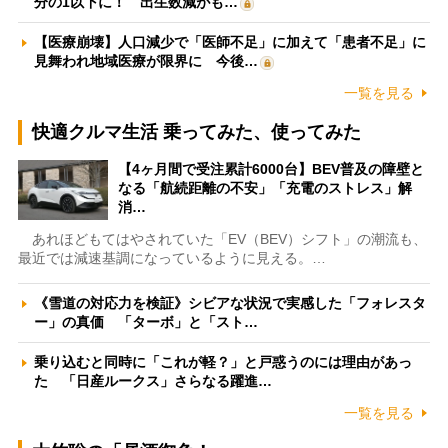
分の1以下に！ 出生数減がも…
【医療崩壊】人口減少で「医師不足」に加えて「患者不足」に
見舞われ地域医療が限界に 今後…
一覧を見る
快適クルマ生活 乗ってみた、使ってみた
【4ヶ月間で受注累計6000台】BEV普及の障壁と
なる「航続距離の不安」「充電のストレス」解
消…
あれほどもてはやされていた「EV（BEV）シフト」の潮流も、
最近では減速基調になっているように見える。…
《雪道の対応力を検証》シビアな状況で実感した「フォレスタ
ー」の真価 「ターボ」と「スト…
乗り込むと同時に「これが軽？」と戸惑うのには理由があっ
た 「日産ルークス」さらなる躍進…
一覧を見る