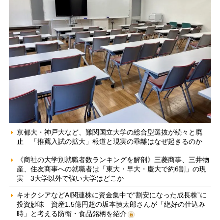
京都大・神戸大など、難関国立大学の総合型選抜が続々と廃
止 「推薦入試の拡大」報道と現実の乖離はなぜ起きるのか
《商社の大学別就職者数ランキングを解剖》三菱商事、三井物
産、住友商事への就職者は「東大・早大・慶大で約6割」の現
実 3大学以外で強い大学はどこか
キオクシアなどAI関連株に資金集中で“割安になった成長株”に
投資妙味 資産1.5億円超の坂本慎太郎さんが「絶好の仕込み
時」と考える防衛・食品銘柄を紹介