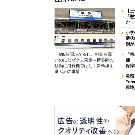
【土
「懸
だ！
小学
薄状
別が
「約5時間かかるし、料金も高
「何
いのになぜ？」東京～博多間の
価 
移動に飛行機ではなく新幹線を
保障
選ぶ人の事情
急増
Te
現地