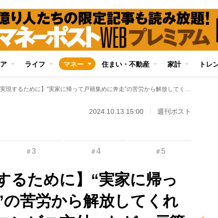
ア
ライフ
マネー
住まい・不動産
家計
トレ
【最短相続を実現するために】“実家に帰って戸籍集めに奔走”の苦労から解放してくれる「広域交付」「コンビニ交付」など、戸籍取得を迅速に終わらせる制度
2024.10.13 15:00
週刊ポスト
3
4
5
＃
＃
＃
するために】“実家に帰っ
”の苦労から解放してくれ