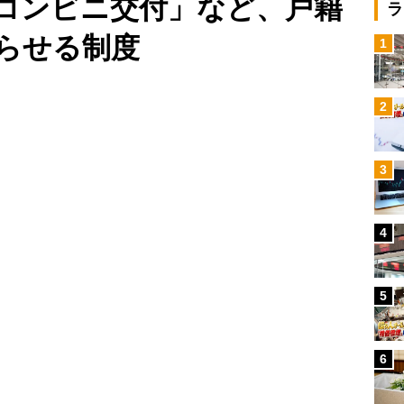
コンビニ交付」など、戸籍
ラ
らせる制度
1
Loaded
:
100.00%
/
2
3
4
5
6