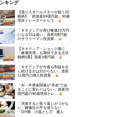
ンキング
【億り人オールスターが狙う20
銘柄】「総資産69億円超」90歳
現役トレーダーから“1…
「キオクシアが再び株価10万円
になる日は遠い」資産3億円超
のサラリーマン投資家…
【キオクシア・ショック後に
「株価倍増」も期待できる注目
銘柄5選】資産3億円超…
「キオクシアが今後も利益を出
し続けるかは分からない」資産
11億円の個人投資家…
「AI・半導体関連が“本命”であ
ることに変わりはない」資産20
億円超の90歳現役トレ…
「失敗すると取り返しがつかな
い」葬儀社の手を借りない
「DIY葬」の落とし穴 素人
に…