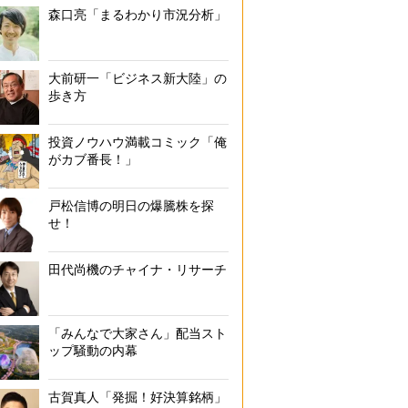
森口亮「まるわかり市況分析」
大前研一「ビジネス新大陸」の
歩き方
投資ノウハウ満載コミック「俺
がカブ番長！」
戸松信博の明日の爆騰株を探
せ！
田代尚機のチャイナ・リサーチ
「みんなで大家さん」配当スト
ップ騒動の内幕
古賀真人「発掘！好決算銘柄」