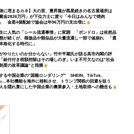
俵に埋まるカネ】大の里、豊昇龍が黒星続きの名古屋場所は
賞金2826万円」が下位力士に渡り「今日はみんなで焼肉
」 金星4個配給で協会は年96万円の支出増に
生に人気の「シール流通事情」に変調 「ボンドロ」は依然品
態が続くが、模倣品や類似品が大量流通し一部で値崩れ 「選
本格化する時代に」
がやりたいのか分からない」竹中平蔵氏が語る高市内閣の評
「給付付き税額控除はその場しのぎ」いま不可欠なのは“社会
制度の改革議論”と指摘
する中国企業の“国籍ロンダリング” SHEIN、TikTok、
mu…本社機能を海外に移転させ、トランプ関税の回避を狙う
人を隠れ蓑にした中国企業の農業参入・土地取得への懸念も