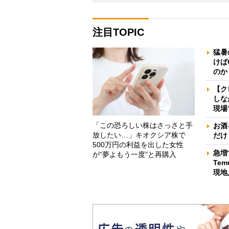
注目TOPIC
猛暑
けば
のか
【ク
しな
現場
「この恐ろしい株はさっさと手
お酒
放したい…」キオクシア株で
だけ
500万円の利益を出した女性
急増
が“夢よもう一度”と再購入
Te
現地