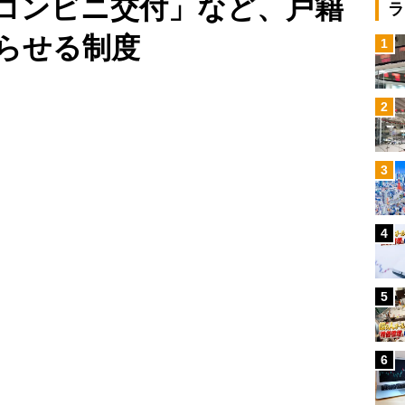
コンビニ交付」など、戸籍
ラ
らせる制度
1
Loaded
:
96.26%
/
2
3
4
5
6