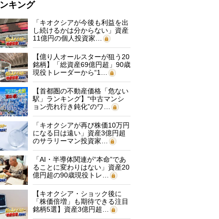
ンキング
「キオクシアが今後も利益を出
し続けるかは分からない」資産
11億円の個人投資家…
【億り人オールスターが狙う20
銘柄】「総資産69億円超」90歳
現役トレーダーから“1…
【首都圏の不動産価格「危ない
駅」ランキング】“中古マンシ
ョン売れ行き鈍化”のワ…
「キオクシアが再び株価10万円
になる日は遠い」資産3億円超
のサラリーマン投資家…
「AI・半導体関連が“本命”であ
ることに変わりはない」資産20
億円超の90歳現役トレ…
【キオクシア・ショック後に
「株価倍増」も期待できる注目
銘柄5選】資産3億円超…