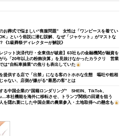
のお葬式で悩ましい“喪服問題” 女性は「ワンピースを着てい
OK」という俗説に潜む誤解、なぜ「ジャケット」がマストな
？《1級葬祭ディレクターが解説》
レジット決済代行・全東信が破産】63社もの金融機関が融資を
がら「20年以上の粉飾決算」を見抜けなかったカラクリ 営業
では“自転車操業”の焦りも表出していた
を提供する店で「出禁」になる客のトホホな生態 嘔吐や粗相
じゃない、店側が嫌がる“最悪の客”とは
する中国企業の“国籍ロンダリング” SHEIN、TikTok、
mu…本社機能を海外に移転させ、トランプ関税の回避を狙う
人を隠れ蓑にした中国企業の農業参入・土地取得への懸念も