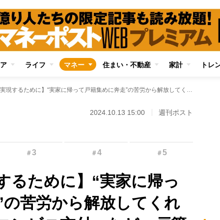
ア
ライフ
マネー
住まい・不動産
家計
トレ
【最短相続を実現するために】“実家に帰って戸籍集めに奔走”の苦労から解放してくれる「広域交付」「コンビニ交付」など、戸籍取得を迅速に終わらせる制度
2024.10.13 15:00
週刊ポスト
3
4
5
＃
＃
＃
するために】“実家に帰っ
”の苦労から解放してくれ