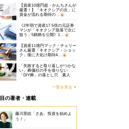
【資産10億円超・かんちさんが
厳選！】「キオクシアの次」に
資金が流れる期待の…
《2年弱で資産17.5倍の元証券
マンが「キオクシア急落で次に
狙う」5銘柄を公開》1…
【資産11億円マック・チェリー
さん厳選「キオクシア・ショッ
ク」後に大化け期待4…
「失敗すると取り返しがつかな
い」葬儀社の手を借りない
「DIY葬」の落とし穴 素人
に…
一覧を見る
目の著者・連載
藤川里絵「さあ、投資を始めよ
う！」