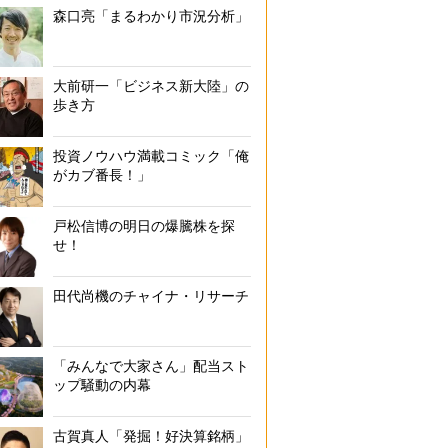
森口亮「まるわかり市況分析」
大前研一「ビジネス新大陸」の
歩き方
投資ノウハウ満載コミック「俺
がカブ番長！」
戸松信博の明日の爆騰株を探
せ！
田代尚機のチャイナ・リサーチ
「みんなで大家さん」配当スト
ップ騒動の内幕
古賀真人「発掘！好決算銘柄」