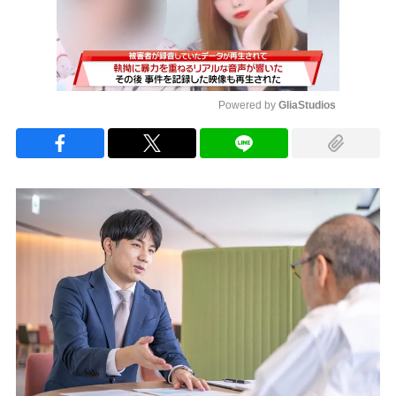
Powered by 
GliaStudios
Mute