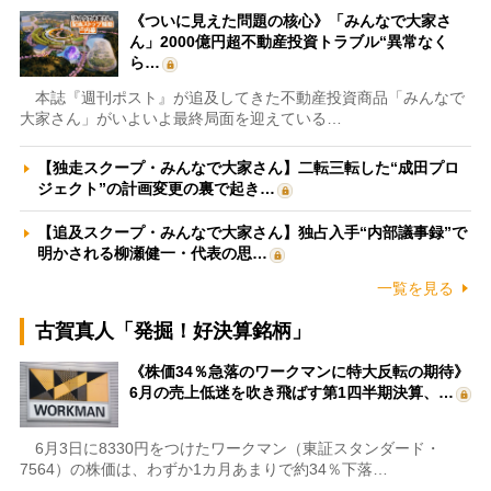
《ついに見えた問題の核心》「みんなで大家さ
ん」2000億円超不動産投資トラブル“異常なく
ら…
本誌『週刊ポスト』が追及してきた不動産投資商品「みんなで
大家さん」がいよいよ最終局面を迎えている…
【独走スクープ・みんなで大家さん】二転三転した“成田プロ
ジェクト”の計画変更の裏で起き…
【追及スクープ・みんなで大家さん】独占入手“内部議事録”で
明かされる柳瀬健一・代表の思…
一覧を見る
古賀真人「発掘！好決算銘柄」
《株価34％急落のワークマンに特大反転の期待》
6月の売上低迷を吹き飛ばす第1四半期決算、…
6月3日に8330円をつけたワークマン（東証スタンダード・
7564）の株価は、わずか1カ月あまりで約34％下落…