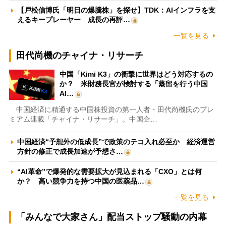
【戸松信博氏「明日の爆騰株」を探せ】TDK：AIインフラを支
えるキープレーヤー 成長の再評…
一覧を見る
田代尚機のチャイナ・リサーチ
中国「Kimi K3」の衝撃に世界はどう対応するの
か？ 米財務長官が検討する「蒸留を行う中国
AI…
中国経済に精通する中国株投資の第一人者・田代尚機氏のプレ
ミアム連載「チャイナ・リサーチ」。中国企…
中国経済“予想外の低成長”で政策のテコ入れ必至か 経済運営
方針の修正で成長加速が予想さ…
“AI革命”で爆発的な需要拡大が見込まれる「CXO」とは何
か？ 高い競争力を持つ中国の医薬品…
一覧を見る
「みんなで大家さん」配当ストップ騒動の内幕