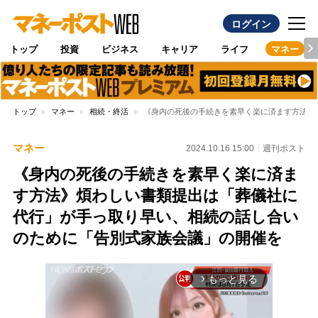
ログイン
トップ
投資
ビジネス
キャリア
ライフ
マネー
トップ
マネー
相続・終活
《身内の死後の手続きを素早く楽に済ます方法》
マネー
2024.10.16 15:00
週刊ポスト
《身内の死後の手続きを素早く楽に済ま
す方法》煩わしい書類提出は「葬儀社に
代行」が手っ取り早い、相続の話し合い
のために「告別式家族会議」の開催を
もっと見る
arrow_forward_ios