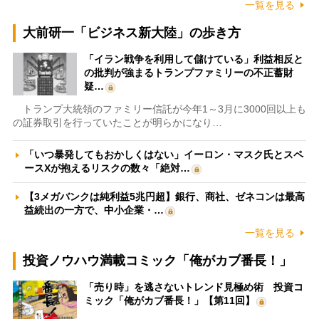
一覧を見る
大前研一「ビジネス新大陸」の歩き方
「イラン戦争を利用して儲けている」利益相反と
の批判が強まるトランプファミリーの不正蓄財
疑…
トランプ大統領のファミリー信託が今年1～3月に3000回以上も
の証券取引を行っていたことが明らかになり…
「いつ暴発してもおかしくはない」イーロン・マスク氏とスペ
ースXが抱えるリスクの数々「絶対…
【3メガバンクは純利益5兆円超】銀行、商社、ゼネコンは最高
益続出の一方で、中小企業・…
一覧を見る
投資ノウハウ満載コミック「俺がカブ番長！」
「売り時」を逃さないトレンド見極め術 投資コ
ミック「俺がカブ番長！」【第11回】