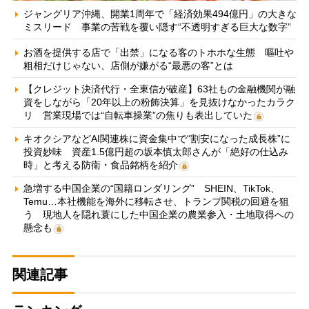
ジャングリア沖縄、開業1周年で「経済効果494億円」の大きな
ミスリード 事業の苦戦を覆い隠す“不透明すぎる巨大な数字”
お酒を提供する店で「出禁」になる客のトホホな生態 嘔吐や
粗相だけじゃない、店側が嫌がる“最悪の客”とは
【クレジット決済代行・全東信が破産】63社もの金融機関が融
資をしながら「20年以上の粉飾決算」を見抜けなかったカラク
リ 営業現場では“自転車操業”の焦りも表出していた
キオクシアなどAI関連株に資金集中で“割安になった成長株”に
投資妙味 資産1.5億円超の坂本慎太郎さんが「絶好の仕込み
時」と考える防衛・食品銘柄を紹介
急増する中国企業の“国籍ロンダリング” SHEIN、TikTok、
Temu…本社機能を海外に移転させ、トランプ関税の回避を狙
う 現地人を隠れ蓑にした中国企業の農業参入・土地取得への
懸念も
関連記事