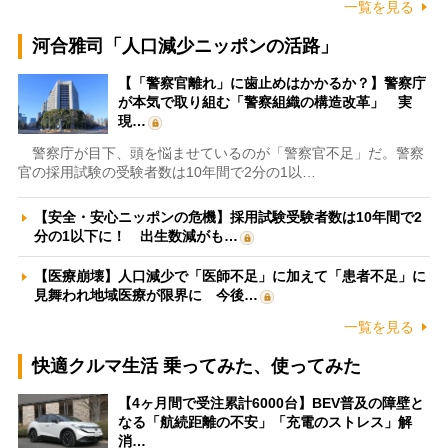
一覧を見る
河合雅司「人口減少ニッポンの活路」
【「警察官離れ」に歯止めはかかるか？】警察庁
が本気で取り組む「警察組織の構造改革」 実
現…
警察庁が目下、頭を悩ませているのが「警察官不足」だ。警察
官の採用試験の受験者数は10年間で2分の1以…
【安全・安心ニッポンの危機】採用試験受験者数は10年間で2
分の1以下に！ 出生数減がも…
【医療崩壊】人口減少で「医師不足」に加えて「患者不足」に
見舞われ地域医療が限界に 今後…
一覧を見る
快適クルマ生活 乗ってみた、使ってみた
【4ヶ月間で受注累計6000台】BEV普及の障壁と
なる「航続距離の不安」「充電のストレス」解
消…