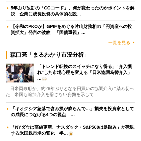
5年ぶり改訂の「CGコード」、何が変わったのかポイントを解
説 企業に成長投資の具体的な説…
【令和のPKOか】GPIFをめぐる片山財務相の「円資産への投
資拡大」発言の波紋 「国債重視」…
一覧を見る
森口亮「まるわかり市況分析」
「トレンド転換のスイッチになり得る」“介入慣
れ”した市場心理を変える「日米協調為替介入」
…
日米両政府が、約28年ぶりとなる円買いの協調介入に踏み切っ
た。米国も追加介入を辞さない姿勢を示して…
「キオクシア急落で含み損が膨らんで…」損失を投資家として
の成長につなげる4つの視点 …
「NYダウは高値更新、ナスダック・S&P500は足踏み」が意味
する米国株市場の変化 半…