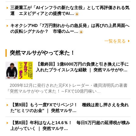
三菱重工が「AIインフラの新たな主役」として再評価される気
運 エヌビディアとの提携でAI…
キオクシアHD「7万円割れからの急反発」は再びの上昇局面へ
の反転シグナルか？ 市場のムー…
一覧を見る
突然マルサがやって来た！
【最終回】1億6000万円の負債と引き換えに手に
入れたプライスレスな経験 ｜ 突然マルサがや…
2009年12月に発行された元FXトレーダー・磯貝清明氏の著書
『突然マルサがやって来た！～FXで10億円稼い…
【第9回】もう一度FXでリベンジ！ 種銭は差し押さえを免れ
た”ヒミツのお金” ｜ 突然マルサ…
【第8回】年利はなんと14.6％！ 毎日5万円超の延滞税が積み
上がっていく ｜ 突然マルサ…