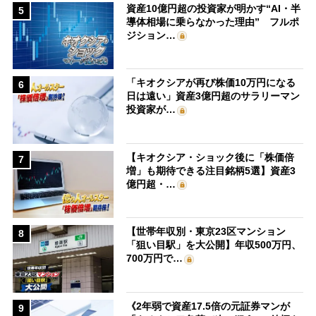
資産10億円超の投資家が明かす“AI・半
5
導体相場に乗らなかった理由” フルポ
ジション…
「キオクシアが再び株価10万円になる
6
日は遠い」資産3億円超のサラリーマン
投資家が…
【キオクシア・ショック後に「株価倍
7
増」も期待できる注目銘柄5選】資産3
億円超・…
【世帯年収別・東京23区マンション
8
「狙い目駅」を大公開】年収500万円、
700万円で…
《2年弱で資産17.5倍の元証券マンが
9