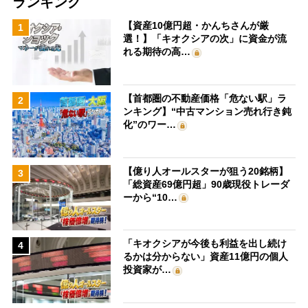
ランキング
【資産10億円超・かんちさんが厳
1
選！】「キオクシアの次」に資金が流
れる期待の高…
【首都圏の不動産価格「危ない駅」ラ
2
ンキング】“中古マンション売れ行き鈍
化”のワー…
【億り人オールスターが狙う20銘柄】
3
「総資産69億円超」90歳現役トレーダ
ーから“10…
「キオクシアが今後も利益を出し続け
4
るかは分からない」資産11億円の個人
投資家が…