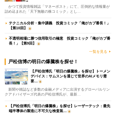
かつて投資情報雑誌「マネーポスト」にて、圧倒的な情報量が
詰め込まれた「天下無敵の株コミック」とし…
テクニカル分析・集中講義 投資コミック「俺がカブ番長！」
【第10回】
不透明相場に勝つ信用取引の極意 投資コミック「俺がカブ番
長！」【第9回】
一覧を見る
戸松信博の明日の爆騰株を探せ！
【戸松信博氏「明日の爆騰株」を探せ】トーメン
デバイス：サムスンを通じて世界のAIメモリ需
要…
新聞や雑誌など多数の金融メディアに出演するグローバルリン
クアドバイザーズ代表の戸松信博氏が、最新…
【戸松信博氏「明日の爆騰株」を探せ】レーザーテック：最先
端半導体の製造に不可欠な検査装…