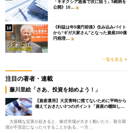
「キオクシア急落で次に狙う」5銘柄を
公開》10…
《利益は年5億円前後》住み込みバイト
10
から“ギガ大家さん”となった資産200億
円税理…
一覧を見る
注目の著者・連載
藤川里絵「さあ、投資を始めよう！」
【資産運用】大災害時に慌てないために平時から
備えておきたい3つのポイント「資産の棚卸し…
大規模な災害が起きると、株式市場が大きく動いたり、取引環
境が不安定になったりすることがある。一方…