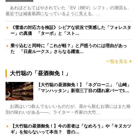
あれほどもてはやされていた「EV（BEV）シフト」の潮流も、
最近では減速基調になっているように見える。…
《雪道の対応力を検証》シビアな状況で実感した「フォレスタ
ー」の真価 「ターボ」と「スト…
乗り込むと同時に「これが軽？」と戸惑うのには理由があっ
た 「日産ルークス」さらなる躍進…
一覧を見る
大竹聡の「昼酒御免！」
【大竹聡の昼酒御免！】「ネグローニ」「山崎」
「マンハッタン」新宿三丁目の隠れ家バーで1…
お酒はいつ飲んでもいいものだが、昼から飲むお酒にはまた格
別の味わいがある――。ライター・作家の大竹…
【大竹聡の昼酒御免！】今の若者は「なめろう」や「キヌカツ
ギ」を知らないって本当？ 昔の…