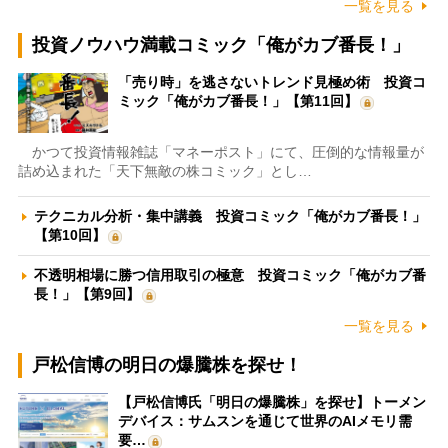
一覧を見る
投資ノウハウ満載コミック「俺がカブ番長！」
「売り時」を逃さないトレンド見極め術 投資コ
ミック「俺がカブ番長！」【第11回】
かつて投資情報雑誌「マネーポスト」にて、圧倒的な情報量が
詰め込まれた「天下無敵の株コミック」とし…
テクニカル分析・集中講義 投資コミック「俺がカブ番長！」
【第10回】
不透明相場に勝つ信用取引の極意 投資コミック「俺がカブ番
長！」【第9回】
一覧を見る
戸松信博の明日の爆騰株を探せ！
【戸松信博氏「明日の爆騰株」を探せ】トーメン
デバイス：サムスンを通じて世界のAIメモリ需
要…