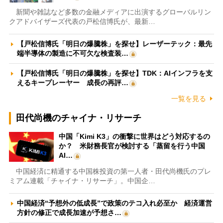
新聞や雑誌など多数の金融メディアに出演するグローバルリン
クアドバイザーズ代表の戸松信博氏が、最新…
【戸松信博氏「明日の爆騰株」を探せ】レーザーテック：最先
端半導体の製造に不可欠な検査装…
【戸松信博氏「明日の爆騰株」を探せ】TDK：AIインフラを支
えるキープレーヤー 成長の再評…
一覧を見る
田代尚機のチャイナ・リサーチ
中国「Kimi K3」の衝撃に世界はどう対応するの
か？ 米財務長官が検討する「蒸留を行う中国
AI…
中国経済に精通する中国株投資の第一人者・田代尚機氏のプレ
ミアム連載「チャイナ・リサーチ」。中国企…
中国経済“予想外の低成長”で政策のテコ入れ必至か 経済運営
方針の修正で成長加速が予想さ…