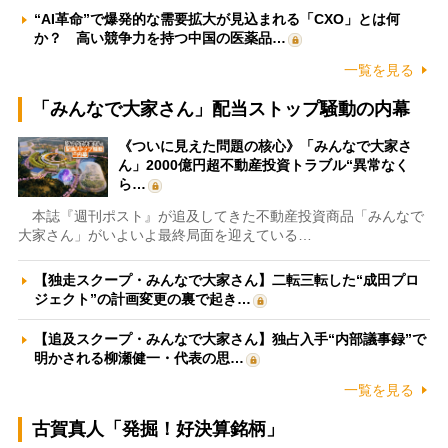
“AI革命”で爆発的な需要拡大が見込まれる「CXO」とは何
か？ 高い競争力を持つ中国の医薬品…
一覧を見る
「みんなで大家さん」配当ストップ騒動の内幕
《ついに見えた問題の核心》「みんなで大家さ
ん」2000億円超不動産投資トラブル“異常なく
ら…
本誌『週刊ポスト』が追及してきた不動産投資商品「みんなで
大家さん」がいよいよ最終局面を迎えている…
【独走スクープ・みんなで大家さん】二転三転した“成田プロ
ジェクト”の計画変更の裏で起き…
【追及スクープ・みんなで大家さん】独占入手“内部議事録”で
明かされる柳瀬健一・代表の思…
一覧を見る
古賀真人「発掘！好決算銘柄」