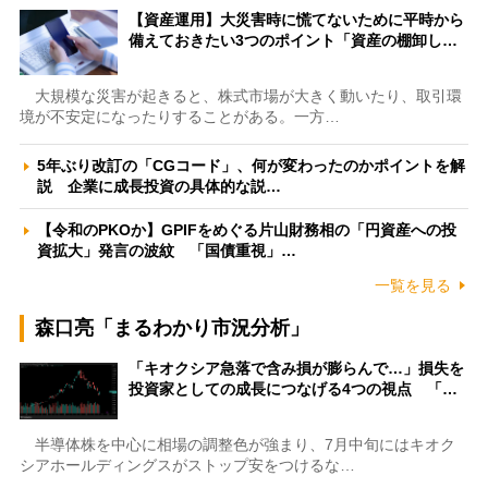
【資産運用】大災害時に慌てないために平時から
備えておきたい3つのポイント「資産の棚卸し…
大規模な災害が起きると、株式市場が大きく動いたり、取引環
境が不安定になったりすることがある。一方…
5年ぶり改訂の「CGコード」、何が変わったのかポイントを解
説 企業に成長投資の具体的な説…
【令和のPKOか】GPIFをめぐる片山財務相の「円資産への投
資拡大」発言の波紋 「国債重視」…
一覧を見る
森口亮「まるわかり市況分析」
「キオクシア急落で含み損が膨らんで…」損失を
投資家としての成長につなげる4つの視点 「…
半導体株を中心に相場の調整色が強まり、7月中旬にはキオク
シアホールディングスがストップ安をつけるな…