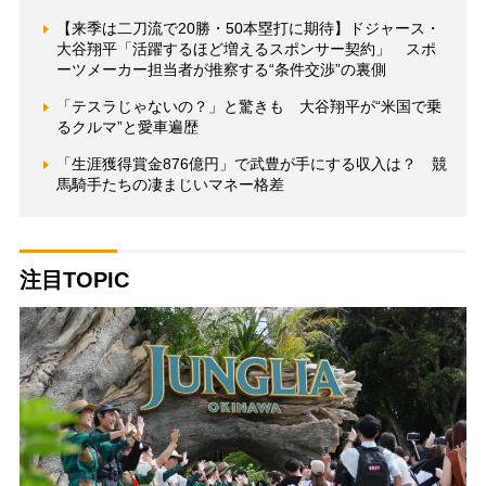
【来季は二刀流で20勝・50本塁打に期待】ドジャース・
大谷翔平「活躍するほど増えるスポンサー契約」 スポ
ーツメーカー担当者が推察する“条件交渉”の裏側
「テスラじゃないの？」と驚きも 大谷翔平が“米国で乗
るクルマ”と愛車遍歴
「生涯獲得賞金876億円」で武豊が手にする収入は？ 競
馬騎手たちの凄まじいマネー格差
注目TOPIC