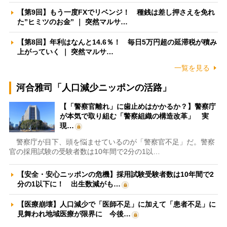
【第9回】もう一度FXでリベンジ！ 種銭は差し押さえを免れ
た”ヒミツのお金” ｜ 突然マルサ…
【第8回】年利はなんと14.6％！ 毎日5万円超の延滞税が積み
上がっていく ｜ 突然マルサ…
一覧を見る
河合雅司「人口減少ニッポンの活路」
【「警察官離れ」に歯止めはかかるか？】警察庁
が本気で取り組む「警察組織の構造改革」 実
現…
警察庁が目下、頭を悩ませているのが「警察官不足」だ。警察
官の採用試験の受験者数は10年間で2分の1以…
【安全・安心ニッポンの危機】採用試験受験者数は10年間で2
分の1以下に！ 出生数減がも…
【医療崩壊】人口減少で「医師不足」に加えて「患者不足」に
見舞われ地域医療が限界に 今後…