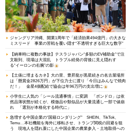
ジャングリア沖縄、開業1周年で「経済効果494億円」の大きな
ミスリード 事業の苦戦を覆い隠す“不透明すぎる巨大な数字”
【納車時に複数の事故】テスラジャパン“多額のEV補助金”で注
文殺到、現場は大混乱 トラブル続発の背後に見え隠れす
る“イーロンの右腕”の影
【土俵に埋まるカネ】大の里、豊昇龍が黒星続きの名古屋場所
は「懸賞金2826万円」が下位力士に渡り「今日はみんなで焼肉
だ！」 金星4個配給で協会は年96万円の支出増に
小学生に人気の「シール流通事情」に変調 「ボンドロ」は依
然品薄状態が続くが、模倣品や類似品が大量流通し一部で値崩
れ 「選別が本格化する時代に」
急増する中国企業の“国籍ロンダリング” SHEIN、TikTok、
Temu…本社機能を海外に移転させ、トランプ関税の回避を狙
う 現地人を隠れ蓑にした中国企業の農業参入・土地取得への