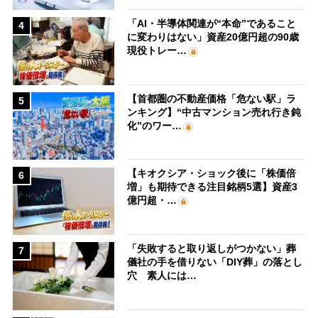
「AI・半導体関連が“本命”であること
4
に変わりはない」資産20億円超の90歳
現役トレー…
【首都圏の不動産価格「危ない駅」ラ
5
ンキング】“中古マンション売れ行き鈍
化”のワー…
【キオクシア・ショック後に「株価倍
6
増」も期待できる注目銘柄5選】資産3
億円超・…
「失敗すると取り返しがつかない」葬
7
儀社の手を借りない「DIY葬」の落とし
穴 素人には…