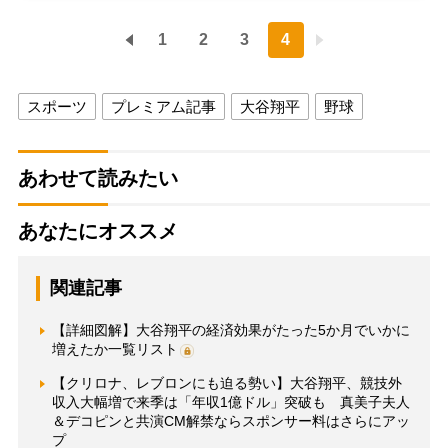
1
2
3
4
スポーツ
プレミアム記事
大谷翔平
野球
あわせて読みたい
あなたにオススメ
関連記事
【詳細図解】大谷翔平の経済効果がたった5か月でいかに
増えたか一覧リスト
【クリロナ、レブロンにも迫る勢い】大谷翔平、競技外
収入大幅増で来季は「年収1億ドル」突破も 真美子夫人
＆デコピンと共演CM解禁ならスポンサー料はさらにアッ
プ