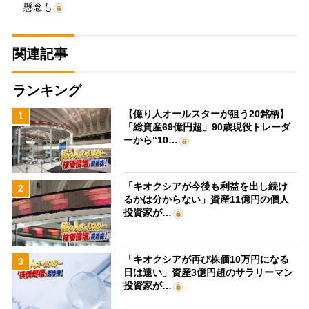
懸念も
関連記事
ランキング
【億り人オールスターが狙う20銘柄】
1
「総資産69億円超」90歳現役トレーダ
ーから“10…
「キオクシアが今後も利益を出し続け
2
るかは分からない」資産11億円の個人
投資家が…
「キオクシアが再び株価10万円になる
3
日は遠い」資産3億円超のサラリーマン
投資家が…