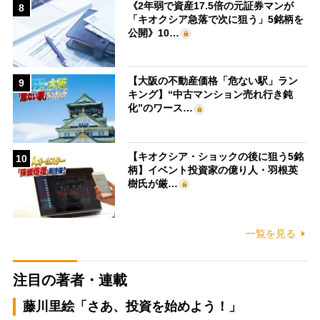
《2年弱で資産17.5倍の元証券マンが
8
「キオクシア急落で次に狙う」5銘柄を
公開》10…
【大阪の不動産価格「危ない駅」ラン
9
キング】“中古マンション売れ行き鈍
化”のワース…
【キオクシア・ショックの後に狙う5銘
10
柄】イベント投資家の億り人・羽根英
樹氏が厳…
一覧を見る
注目の著者・連載
藤川里絵「さあ、投資を始めよう！」