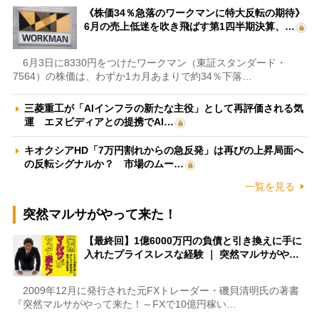
《株価34％急落のワークマンに特大反転の期待》
6月の売上低迷を吹き飛ばす第1四半期決算、…
6月3日に8330円をつけたワークマン（東証スタンダード・
7564）の株価は、わずか1カ月あまりで約34％下落…
三菱重工が「AIインフラの新たな主役」として再評価される気
運 エヌビディアとの提携でAI…
キオクシアHD「7万円割れからの急反発」は再びの上昇局面へ
の反転シグナルか？ 市場のムー…
一覧を見る
突然マルサがやって来た！
【最終回】1億6000万円の負債と引き換えに手に
入れたプライスレスな経験 ｜ 突然マルサがや…
2009年12月に発行された元FXトレーダー・磯貝清明氏の著書
『突然マルサがやって来た！～FXで10億円稼い…