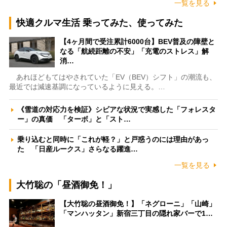
一覧を見る
快適クルマ生活 乗ってみた、使ってみた
【4ヶ月間で受注累計6000台】BEV普及の障壁と
なる「航続距離の不安」「充電のストレス」解
消…
あれほどもてはやされていた「EV（BEV）シフト」の潮流も、
最近では減速基調になっているように見える。…
《雪道の対応力を検証》シビアな状況で実感した「フォレスタ
ー」の真価 「ターボ」と「スト…
乗り込むと同時に「これが軽？」と戸惑うのには理由があっ
た 「日産ルークス」さらなる躍進…
一覧を見る
大竹聡の「昼酒御免！」
【大竹聡の昼酒御免！】「ネグローニ」「山崎」
「マンハッタン」新宿三丁目の隠れ家バーで1…