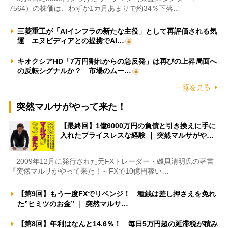
7564）の株価は、わずか1カ月あまりで約34％下落…
三菱重工が「AIインフラの新たな主役」として再評価される気
運 エヌビディアとの提携でAI…
キオクシアHD「7万円割れからの急反発」は再びの上昇局面へ
の反転シグナルか？ 市場のムー…
一覧を見る
突然マルサがやって来た！
【最終回】1億6000万円の負債と引き換えに手に
入れたプライスレスな経験 ｜ 突然マルサがや…
2009年12月に発行された元FXトレーダー・磯貝清明氏の著書
『突然マルサがやって来た！～FXで10億円稼い…
【第9回】もう一度FXでリベンジ！ 種銭は差し押さえを免れ
た”ヒミツのお金” ｜ 突然マルサ…
【第8回】年利はなんと14.6％！ 毎日5万円超の延滞税が積み