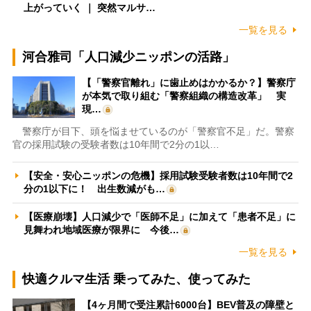
上がっていく ｜ 突然マルサ…
一覧を見る
河合雅司「人口減少ニッポンの活路」
【「警察官離れ」に歯止めはかかるか？】警察庁
が本気で取り組む「警察組織の構造改革」 実
現…
警察庁が目下、頭を悩ませているのが「警察官不足」だ。警察
官の採用試験の受験者数は10年間で2分の1以…
【安全・安心ニッポンの危機】採用試験受験者数は10年間で2
分の1以下に！ 出生数減がも…
【医療崩壊】人口減少で「医師不足」に加えて「患者不足」に
見舞われ地域医療が限界に 今後…
一覧を見る
快適クルマ生活 乗ってみた、使ってみた
【4ヶ月間で受注累計6000台】BEV普及の障壁と