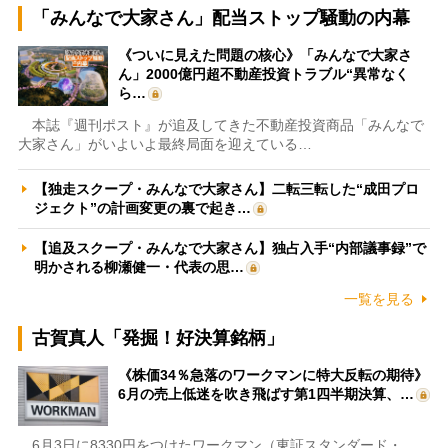
「みんなで大家さん」配当ストップ騒動の内幕
《ついに見えた問題の核心》「みんなで大家さ
ん」2000億円超不動産投資トラブル“異常なく
ら…
本誌『週刊ポスト』が追及してきた不動産投資商品「みんなで
大家さん」がいよいよ最終局面を迎えている…
【独走スクープ・みんなで大家さん】二転三転した“成田プロ
ジェクト”の計画変更の裏で起き…
【追及スクープ・みんなで大家さん】独占入手“内部議事録”で
明かされる柳瀬健一・代表の思…
一覧を見る
古賀真人「発掘！好決算銘柄」
《株価34％急落のワークマンに特大反転の期待》
6月の売上低迷を吹き飛ばす第1四半期決算、…
6月3日に8330円をつけたワークマン（東証スタンダード・