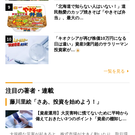
「北海道で知らない人はいない！」道
9
民熱愛のカップ焼きそば「やきそば弁
当」、最大の…
「キオクシアが再び株価10万円になる
10
日は遠い」資産3億円超のサラリーマン
投資家が…
一覧を見る
注目の著者・連載
藤川里絵「さあ、投資を始めよう！」
【資産運用】大災害時に慌てないために平時から
備えておきたい3つのポイント「資産の棚卸し…
大規模な災害が起きると、株式市場が大きく動いたり、取引環