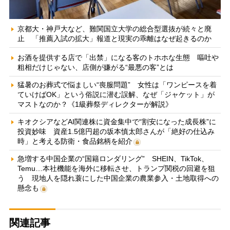
京都大・神戸大など、難関国立大学の総合型選抜が続々と廃
止 「推薦入試の拡大」報道と現実の乖離はなぜ起きるのか
お酒を提供する店で「出禁」になる客のトホホな生態 嘔吐や
粗相だけじゃない、店側が嫌がる“最悪の客”とは
猛暑のお葬式で悩ましい“喪服問題” 女性は「ワンピースを着
ていけばOK」という俗説に潜む誤解、なぜ「ジャケット」が
マストなのか？《1級葬祭ディレクターが解説》
キオクシアなどAI関連株に資金集中で“割安になった成長株”に
投資妙味 資産1.5億円超の坂本慎太郎さんが「絶好の仕込み
時」と考える防衛・食品銘柄を紹介
急増する中国企業の“国籍ロンダリング” SHEIN、TikTok、
Temu…本社機能を海外に移転させ、トランプ関税の回避を狙
う 現地人を隠れ蓑にした中国企業の農業参入・土地取得への
懸念も
関連記事