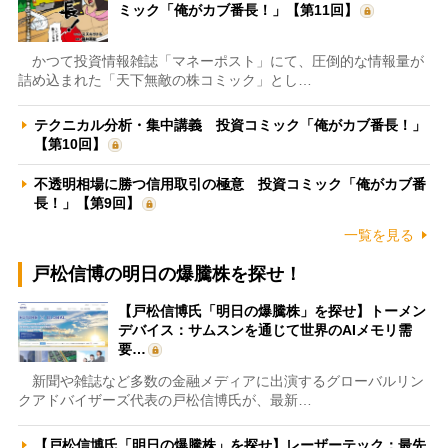
ミック「俺がカブ番長！」【第11回】
かつて投資情報雑誌「マネーポスト」にて、圧倒的な情報量が
詰め込まれた「天下無敵の株コミック」とし…
テクニカル分析・集中講義 投資コミック「俺がカブ番長！」
【第10回】
不透明相場に勝つ信用取引の極意 投資コミック「俺がカブ番
長！」【第9回】
一覧を見る
戸松信博の明日の爆騰株を探せ！
【戸松信博氏「明日の爆騰株」を探せ】トーメン
デバイス：サムスンを通じて世界のAIメモリ需
要…
新聞や雑誌など多数の金融メディアに出演するグローバルリン
クアドバイザーズ代表の戸松信博氏が、最新…
【戸松信博氏「明日の爆騰株」を探せ】レーザーテック：最先