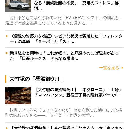
なる「航続距離の不安」「充電のストレス」解
消…
あれほどもてはやされていた「EV（BEV）シフト」の潮流も、
最近では減速基調になっているように見える。…
《雪道の対応力を検証》シビアな状況で実感した「フォレスタ
ー」の真価 「ターボ」と「スト…
乗り込むと同時に「これが軽？」と戸惑うのには理由があっ
た 「日産ルークス」さらなる躍進…
一覧を見る
大竹聡の「昼酒御免！」
【大竹聡の昼酒御免！】「ネグローニ」「山崎」
「マンハッタン」新宿三丁目の隠れ家バーで1…
お酒はいつ飲んでもいいものだが、昼から飲むお酒にはまた格
別の味わいがある――。ライター・作家の大竹…
【大竹聡の昼酒御免！】今の若者は「なめろう」や「キヌカツ