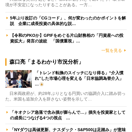
境が不安定になったりすることがある。一方…
5年ぶり改訂の「CGコード」、何が変わったのかポイントを解
説 企業に成長投資の具体的な説…
【令和のPKOか】GPIFをめぐる片山財務相の「円資産への投
資拡大」発言の波紋 「国債重視」…
一覧を見る
森口亮「まるわかり市況分析」
「トレンド転換のスイッチになり得る」“介入慣
れ”した市場心理を変える「日米協調為替介入」
…
日米両政府が、約28年ぶりとなる円買いの協調介入に踏み切っ
た。米国も追加介入を辞さない姿勢を示して…
「キオクシア急落で含み損が膨らんで…」損失を投資家として
の成長につなげる4つの視点 …
「NYダウは高値更新、ナスダック・S&P500は足踏み」が意味