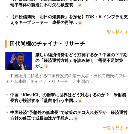
端半導体の製造に不可欠な検査装…
【戸松信博氏「明日の爆騰株」を探せ】TDK：AIインフラを支
えるキープレーヤー 成長の再評…
一覧を見る
田代尚機のチャイナ・リサーチ
厳しい経済情勢をどう打開するか？中国の下半期
の「経済運営方針」を読み解く 需要不足対策
が…
中国経済に精通する中国株投資の第一人者・田代尚機氏のプレ
ミアム連載「チャイナ・リサーチ」。中国の…
中国「Kimi K3」の衝撃に世界はどう対応するのか？ 米財務
長官が検討する「蒸留を行う中国…
中国経済“予想外の低成長”で政策のテコ入れ必至か 経済運営
方針の修正で成長加速が予想さ…
一覧を見る