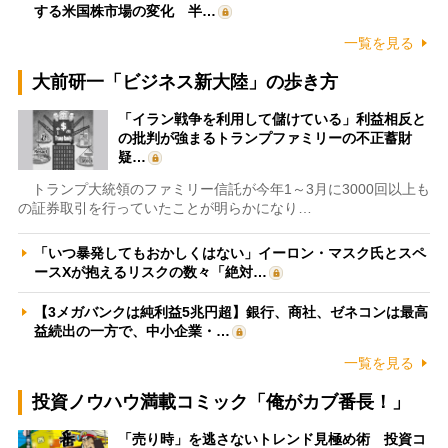
する米国株市場の変化 半…
一覧を見る
大前研一「ビジネス新大陸」の歩き方
「イラン戦争を利用して儲けている」利益相反と
の批判が強まるトランプファミリーの不正蓄財
疑…
トランプ大統領のファミリー信託が今年1～3月に3000回以上も
の証券取引を行っていたことが明らかになり…
「いつ暴発してもおかしくはない」イーロン・マスク氏とスペ
ースXが抱えるリスクの数々「絶対…
【3メガバンクは純利益5兆円超】銀行、商社、ゼネコンは最高
益続出の一方で、中小企業・…
一覧を見る
投資ノウハウ満載コミック「俺がカブ番長！」
「売り時」を逃さないトレンド見極め術 投資コ