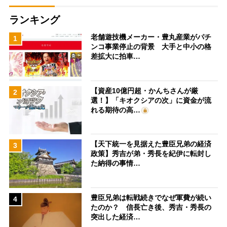
ランキング
老舗遊技機メーカー・豊丸産業がパチ
1
ンコ事業停止の背景 大手と中小の格
差拡大に拍車…
【資産10億円超・かんちさんが厳
2
選！】「キオクシアの次」に資金が流
れる期待の高…
【天下統一を見据えた豊臣兄弟の経済
3
政策】秀吉が弟・秀長を紀伊に転封し
た納得の事情…
豊臣兄弟は転戦続きでなぜ軍費が続い
4
たのか？ 信長亡き後、秀吉・秀長の
突出した経済…