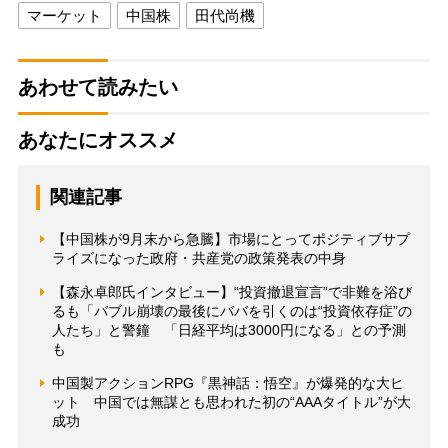
マーケット
中国株
田代尚機
あわせて読みたい
あなたにオススメ
関連記事
【中国株が9月末から急騰】市場にとってポジティブサプ
ライズになった政府・共産党の政策発表の中身
【森永卓郎氏インタビュー】“投資撤退宣言”で非難を浴び
るも「バブル崩壊の最後にババを引くのは“投資依存症”の
人たち」と警鐘 「日経平均は3000円になる」との予測
も
中国製アクションRPG『黒神話：悟空』が爆発的な大ヒ
ット 中国では無謀とも思われた初の“AAAタイトル”が大
成功