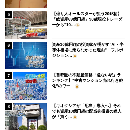
【億り人オールスターが狙う20銘柄】
5
「総資産69億円超」90歳現役トレーダ
ーから“10…
資産10億円超の投資家が明かす“AI・半
6
導体相場に乗らなかった理由” フルポ
ジション…
【首都圏の不動産価格「危ない駅」ラ
7
ンキング】“中古マンション売れ行き鈍
化”のワー…
【キオクシアが「配当」導入へ】それ
8
でも資産10億円超の配当株投資の達人
が「買う…