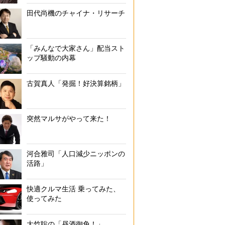
田代尚機のチャイナ・リサーチ
「みんなで大家さん」配当スト
ップ騒動の内幕
古賀真人「発掘！好決算銘柄」
突然マルサがやって来た！
河合雅司「人口減少ニッポンの
活路」
快適クルマ生活 乗ってみた、
使ってみた
大竹聡の「昼酒御免！」