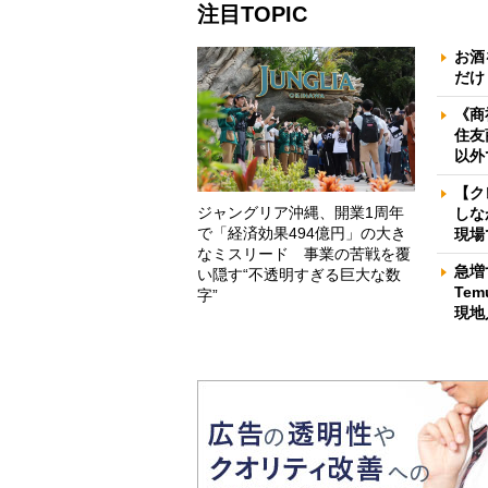
注目TOPIC
お酒
だけ
《商
住友
以外
【ク
ジャングリア沖縄、開業1周年
しな
で「経済効果494億円」の大き
現場
なミスリード 事業の苦戦を覆
急増
い隠す“不透明すぎる巨大な数
Te
字”
現地