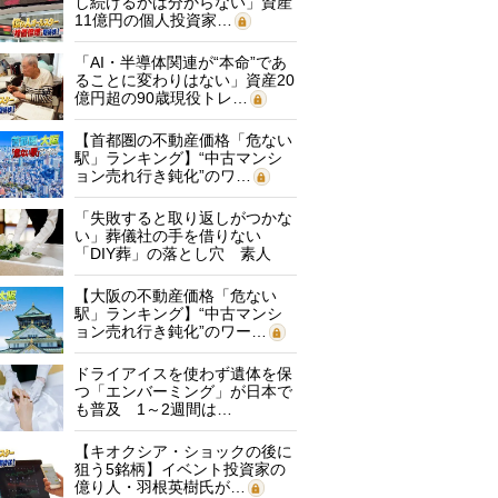
し続けるかは分からない」資産
11億円の個人投資家…
「AI・半導体関連が“本命”であ
ることに変わりはない」資産20
億円超の90歳現役トレ…
【首都圏の不動産価格「危ない
駅」ランキング】“中古マンシ
ョン売れ行き鈍化”のワ…
「失敗すると取り返しがつかな
い」葬儀社の手を借りない
「DIY葬」の落とし穴 素人
に…
【大阪の不動産価格「危ない
駅」ランキング】“中古マンシ
ョン売れ行き鈍化”のワー…
ドライアイスを使わず遺体を保
つ「エンバーミング」が日本で
も普及 1～2週間は…
【キオクシア・ショックの後に
狙う5銘柄】イベント投資家の
億り人・羽根英樹氏が…