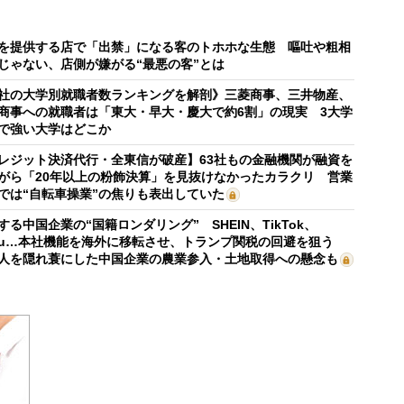
を提供する店で「出禁」になる客のトホホな生態 嘔吐や粗相
じゃない、店側が嫌がる“最悪の客”とは
社の大学別就職者数ランキングを解剖》三菱商事、三井物産、
商事への就職者は「東大・早大・慶大で約6割」の現実 3大学
で強い大学はどこか
レジット決済代行・全東信が破産】63社もの金融機関が融資を
がら「20年以上の粉飾決算」を見抜けなかったカラクリ 営業
では“自転車操業”の焦りも表出していた
する中国企業の“国籍ロンダリング” SHEIN、TikTok、
mu…本社機能を海外に移転させ、トランプ関税の回避を狙う
人を隠れ蓑にした中国企業の農業参入・土地取得への懸念も