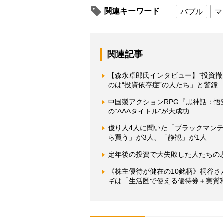
関連キーワード
バブル
マ
関連記事
【森永卓郎氏インタビュー】“投資
のは“投資依存症”の人たち」と警鐘
中国製アクションRPG『黒神話：
の“AAAタイトル”が大成功
億り人4人に聞いた「ブラックマンデ
ら買う」が3人、「静観」が1人
定年後の投資で大失敗した人たちの悲
《株主優待が健在の10銘柄》桐谷
ギは「生活圏で使える優待券＋実質