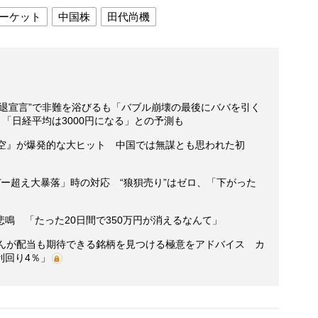
ーケット
中国株
田代尚機
撤退宣言”で非難を浴びるも「バブル崩壊の最後にババを引く
 「日経平均は3000円になる」との予測も
悟空』が爆発的な大ヒット 中国では無謀とも思われた初
ー超え大暴落」時の対応 “狼狽売り”はゼロ、「下がった
鳴 「たった20日間で350万円が消えるなんて」
さんが配当も期待できる銘柄を見つける極意をアドバイス カ
利回り4％」