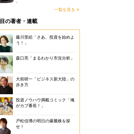
一覧を見る
目の著者・連載
藤川里絵「さあ、投資を始めよ
う！」
森口亮「まるわかり市況分析」
大前研一「ビジネス新大陸」の
歩き方
投資ノウハウ満載コミック「俺
がカブ番長！」
戸松信博の明日の爆騰株を探
せ！