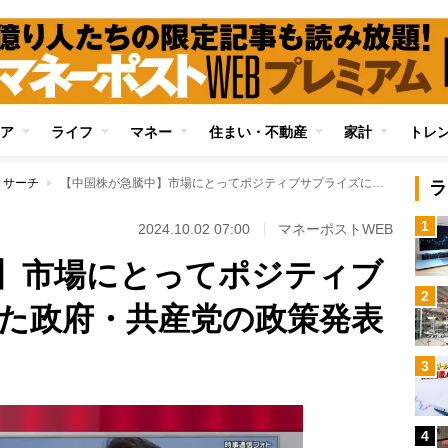
ア
ライフ
マネー
住まい・不動産
家計
トレ
リサーチ
【中国株が急騰中】市場にとってポジティブサプライズになった政府・共産党の政策発表の中身
ラ
1
2024.10.02 07:00
マネーポストWEB
】市場にとってポジティブ
2
た政府・共産党の政策発表
3
4