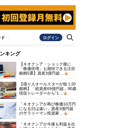
ンド
ログイン
ンキング
【キオクシア・ショック後に
「株価倍増」も期待できる注目
銘柄5選】資産3億円超…
【億り人オールスターが狙う20
銘柄】「総資産69億円超」90歳
現役トレーダーから“1…
「キオクシアが再び株価10万円
になる日は遠い」資産3億円超
のサラリーマン投資家…
「キオクシアが今後も利益を出