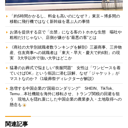
「約5時間かかるし、料金も高いのになぜ？」東京～博多間の
移動に飛行機ではなく新幹線を選ぶ人の事情
お酒を提供する店で「出禁」になる客のトホホな生態 嘔吐や
粗相だけじゃない、店側が嫌がる“最悪の客”とは
《商社の大学別就職者数ランキングを解剖》三菱商事、三井物
産、住友商事への就職者は「東大・早大・慶大で約6割」の現
実 3大学以外で強い大学はどこか
猛暑のお葬式で悩ましい“喪服問題” 女性は「ワンピースを着
ていけばOK」という俗説に潜む誤解、なぜ「ジャケット」が
マストなのか？《1級葬祭ディレクターが解説》
急増する中国企業の“国籍ロンダリング” SHEIN、TikTok、
Temu…本社機能を海外に移転させ、トランプ関税の回避を狙
う 現地人を隠れ蓑にした中国企業の農業参入・土地取得への
懸念も
関連記事