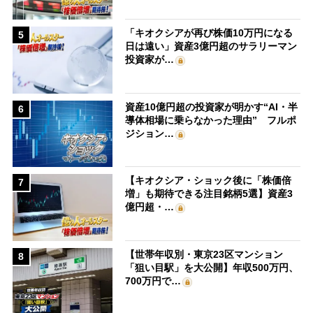
「キオクシアが再び株価10万円になる
5
日は遠い」資産3億円超のサラリーマン
投資家が…
資産10億円超の投資家が明かす“AI・半
6
導体相場に乗らなかった理由” フルポ
ジション…
【キオクシア・ショック後に「株価倍
7
増」も期待できる注目銘柄5選】資産3
億円超・…
【世帯年収別・東京23区マンション
8
「狙い目駅」を大公開】年収500万円、
700万円で…