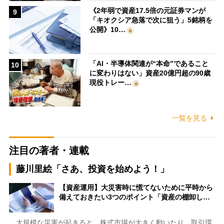
《2年弱で資産17.5倍の元証券マンが
9
「キオクシア急落で次に狙う」5銘柄を
公開》10…
「AI・半導体関連が“本命”であること
10
に変わりはない」資産20億円超の90歳
現役トレー…
一覧を見る
注目の著者・連載
藤川里絵「さあ、投資を始めよう！」
【資産運用】大災害時に慌てないために平時から
備えておきたい3つのポイント「資産の棚卸し…
大規模な災害が起きると、株式市場が大きく動いたり、取引環