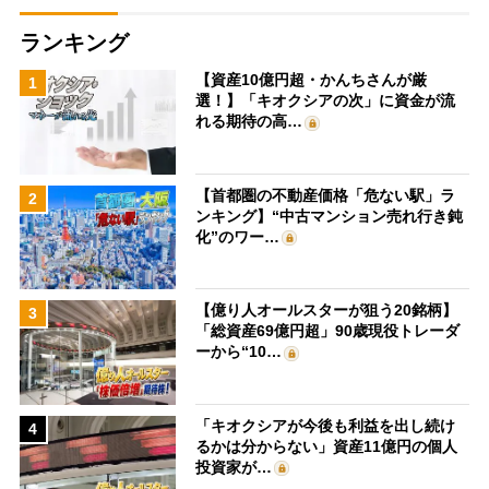
ランキング
【資産10億円超・かんちさんが厳
1
選！】「キオクシアの次」に資金が流
れる期待の高…
【首都圏の不動産価格「危ない駅」ラ
2
ンキング】“中古マンション売れ行き鈍
化”のワー…
【億り人オールスターが狙う20銘柄】
3
「総資産69億円超」90歳現役トレーダ
ーから“10…
「キオクシアが今後も利益を出し続け
4
るかは分からない」資産11億円の個人
投資家が…