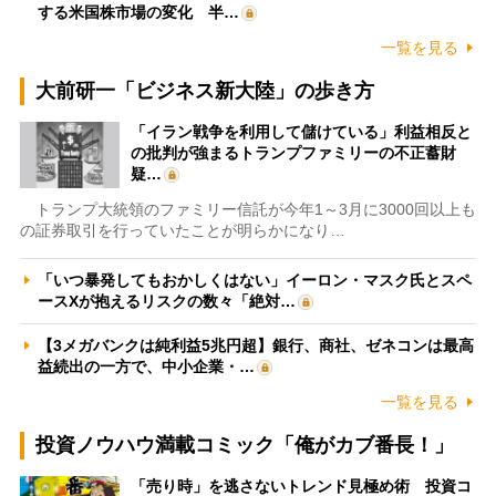
する米国株市場の変化 半…
一覧を見る
大前研一「ビジネス新大陸」の歩き方
「イラン戦争を利用して儲けている」利益相反と
の批判が強まるトランプファミリーの不正蓄財
疑…
トランプ大統領のファミリー信託が今年1～3月に3000回以上も
の証券取引を行っていたことが明らかになり…
「いつ暴発してもおかしくはない」イーロン・マスク氏とスペ
ースXが抱えるリスクの数々「絶対…
【3メガバンクは純利益5兆円超】銀行、商社、ゼネコンは最高
益続出の一方で、中小企業・…
一覧を見る
投資ノウハウ満載コミック「俺がカブ番長！」
「売り時」を逃さないトレンド見極め術 投資コ