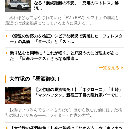
なる「航続距離の不安」「充電のストレス」解
消…
あれほどもてはやされていた「EV（BEV）シフト」の潮流も、
最近では減速基調になっているように見える。…
《雪道の対応力を検証》シビアな状況で実感した「フォレスタ
ー」の真価 「ターボ」と「スト…
乗り込むと同時に「これが軽？」と戸惑うのには理由があっ
た 「日産ルークス」さらなる躍進…
一覧を見る
大竹聡の「昼酒御免！」
【大竹聡の昼酒御免！】「ネグローニ」「山崎」
「マンハッタン」新宿三丁目の隠れ家バーで1…
お酒はいつ飲んでもいいものだが、昼から飲むお酒にはまた格
別の味わいがある――。ライター・作家の大竹…
【大竹聡の昼酒御免！】今の若者は「なめろう」や「キヌカツ