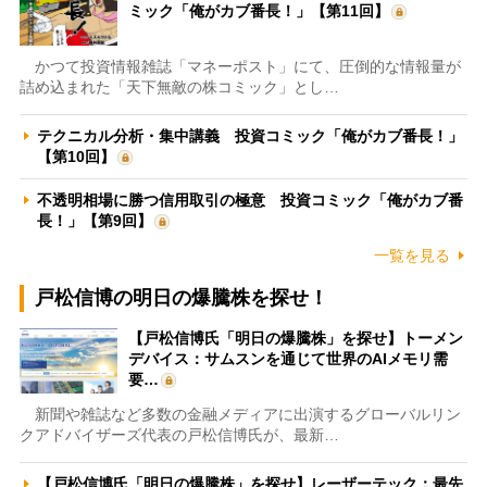
ミック「俺がカブ番長！」【第11回】
かつて投資情報雑誌「マネーポスト」にて、圧倒的な情報量が
詰め込まれた「天下無敵の株コミック」とし…
テクニカル分析・集中講義 投資コミック「俺がカブ番長！」
【第10回】
不透明相場に勝つ信用取引の極意 投資コミック「俺がカブ番
長！」【第9回】
一覧を見る
戸松信博の明日の爆騰株を探せ！
【戸松信博氏「明日の爆騰株」を探せ】トーメン
デバイス：サムスンを通じて世界のAIメモリ需
要…
新聞や雑誌など多数の金融メディアに出演するグローバルリン
クアドバイザーズ代表の戸松信博氏が、最新…
【戸松信博氏「明日の爆騰株」を探せ】レーザーテック：最先