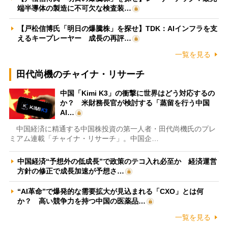
端半導体の製造に不可欠な検査装…
【戸松信博氏「明日の爆騰株」を探せ】TDK：AIインフラを支
えるキープレーヤー 成長の再評…
一覧を見る
田代尚機のチャイナ・リサーチ
中国「Kimi K3」の衝撃に世界はどう対応するの
か？ 米財務長官が検討する「蒸留を行う中国
AI…
中国経済に精通する中国株投資の第一人者・田代尚機氏のプレ
ミアム連載「チャイナ・リサーチ」。中国企…
中国経済“予想外の低成長”で政策のテコ入れ必至か 経済運営
方針の修正で成長加速が予想さ…
“AI革命”で爆発的な需要拡大が見込まれる「CXO」とは何
か？ 高い競争力を持つ中国の医薬品…
一覧を見る