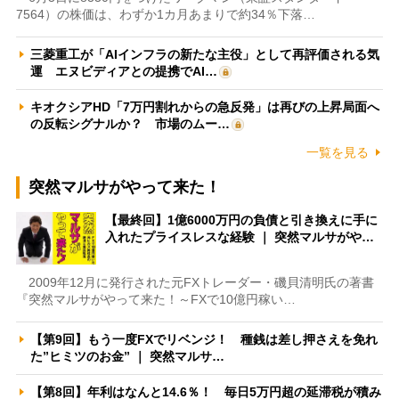
7564）の株価は、わずか1カ月あまりで約34％下落…
三菱重工が「AIインフラの新たな主役」として再評価される気
運 エヌビディアとの提携でAI…
キオクシアHD「7万円割れからの急反発」は再びの上昇局面へ
の反転シグナルか？ 市場のムー…
一覧を見る
突然マルサがやって来た！
【最終回】1億6000万円の負債と引き換えに手に
入れたプライスレスな経験 ｜ 突然マルサがや…
2009年12月に発行された元FXトレーダー・磯貝清明氏の著書
『突然マルサがやって来た！～FXで10億円稼い…
【第9回】もう一度FXでリベンジ！ 種銭は差し押さえを免れ
た”ヒミツのお金” ｜ 突然マルサ…
【第8回】年利はなんと14.6％！ 毎日5万円超の延滞税が積み