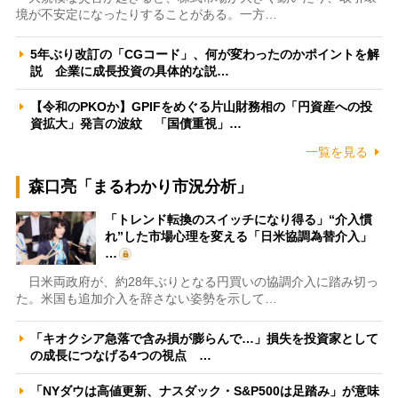
境が不安定になったりすることがある。一方…
5年ぶり改訂の「CGコード」、何が変わったのかポイントを解
説 企業に成長投資の具体的な説…
【令和のPKOか】GPIFをめぐる片山財務相の「円資産への投
資拡大」発言の波紋 「国債重視」…
一覧を見る
森口亮「まるわかり市況分析」
「トレンド転換のスイッチになり得る」“介入慣
れ”した市場心理を変える「日米協調為替介入」
…
日米両政府が、約28年ぶりとなる円買いの協調介入に踏み切っ
た。米国も追加介入を辞さない姿勢を示して…
「キオクシア急落で含み損が膨らんで…」損失を投資家として
の成長につなげる4つの視点 …
「NYダウは高値更新、ナスダック・S&P500は足踏み」が意味