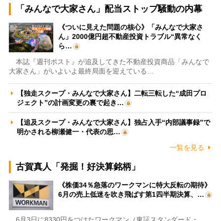
「みんなで大家さん」配当ストップ騒動の内幕
《ついに見えた問題の核心》「みんなで大家さ
ん」2000億円超不動産投資トラブル“異常なく
ら…
本誌『週刊ポスト』が追及してきた不動産投資商品「みんなで
大家さん」がいよいよ最終局面を迎えている…
【独走スクープ・みんなで大家さん】二転三転した“成田プロ
ジェクト”の計画変更の裏で起き…
【追及スクープ・みんなで大家さん】独占入手“内部議事録”で
明かされる柳瀬健一・代表の思…
一覧を見る
古賀真人「発掘！好決算銘柄」
《株価34％急落のワークマンに特大反転の期待》
6月の売上低迷を吹き飛ばす第1四半期決算、…
6月3日に8330円をつけたワークマン（東証スタンダード・