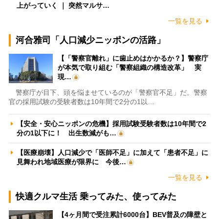
上がっていく ｜ 突然マルサ…
一覧を見る
河合雅司「人口減少ニッポンの活路」
【「警察官離れ」に歯止めはかかるか？】警察庁
が本気で取り組む「警察組織の構造改革」 実
現…
警察庁が目下、頭を悩ませているのが「警察官不足」だ。警察
官の採用試験の受験者数は10年間で2分の1以…
【安全・安心ニッポンの危機】採用試験受験者数は10年間で2
分の1以下に！ 出生数減がも…
【医療崩壊】人口減少で「医師不足」に加えて「患者不足」に
見舞われ地域医療が限界に 今後…
一覧を見る
快適クルマ生活 乗ってみた、使ってみた
【4ヶ月間で受注累計6000台】BEV普及の障壁と