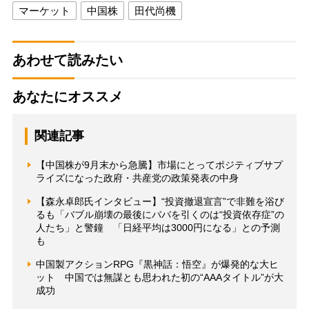
マーケット
中国株
田代尚機
あわせて読みたい
あなたにオススメ
関連記事
【中国株が9月末から急騰】市場にとってポジティブサプ
ライズになった政府・共産党の政策発表の中身
【森永卓郎氏インタビュー】“投資撤退宣言”で非難を浴び
るも「バブル崩壊の最後にババを引くのは“投資依存症”の
人たち」と警鐘 「日経平均は3000円になる」との予測
も
中国製アクションRPG『黒神話：悟空』が爆発的な大ヒ
ット 中国では無謀とも思われた初の“AAAタイトル”が大
成功