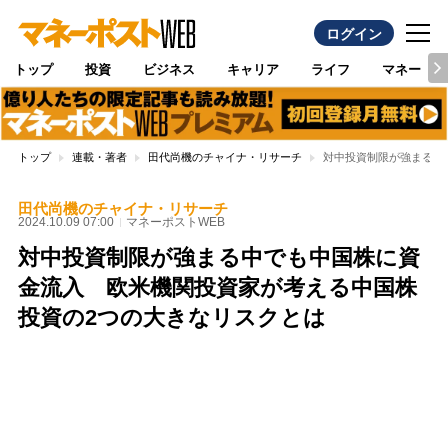
ログイン
トップ
投資
ビジネス
キャリア
ライフ
マネー
トップ
連載・著者
田代尚機のチャイナ・リサーチ
対中投資制限が強まる中
田代尚機のチャイナ・リサーチ
2024.10.09 07:00
マネーポストWEB
対中投資制限が強まる中でも中国株に資
金流入 欧米機関投資家が考える中国株
投資の2つの大きなリスクとは
Loaded
:
100.00%
/
Unmute