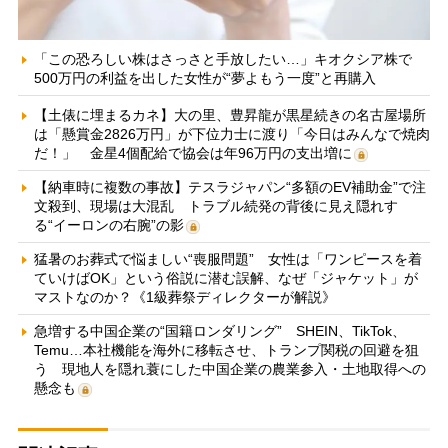
「この恐ろしい株はさっさと手放したい…」キオクシア株で
500万円の利益を出した女性が“夢よもう一度”と再購入
【土俵に埋まるカネ】大の里、豊昇龍が黒星続きの名古屋場所
は「懸賞金2826万円」が下位力士に渡り「今日はみんなで焼肉
だ！」 金星4個配給で協会は年96万円の支出増に
【納車時に複数の事故】テスラジャパン“多額のEV補助金”で注
文殺到、現場は大混乱 トラブル続発の背後に見え隠れす
る“イーロンの右腕”の影
猛暑のお葬式で悩ましい“喪服問題” 女性は「ワンピースを着
ていけばOK」という俗説に潜む誤解、なぜ「ジャケット」が
マストなのか？《1級葬祭ディレクターが解説》
急増する中国企業の“国籍ロンダリング” SHEIN、TikTok、
Temu…本社機能を海外に移転させ、トランプ関税の回避を狙
う 現地人を隠れ蓑にした中国企業の農業参入・土地取得への
懸念も