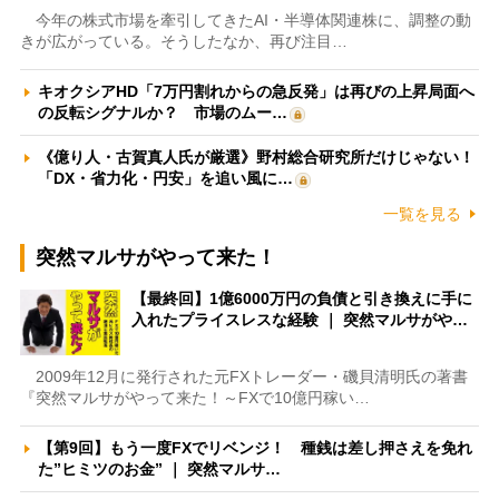
今年の株式市場を牽引してきたAI・半導体関連株に、調整の動
きが広がっている。そうしたなか、再び注目…
キオクシアHD「7万円割れからの急反発」は再びの上昇局面へ
の反転シグナルか？ 市場のムー…
《億り人・古賀真人氏が厳選》野村総合研究所だけじゃない！
「DX・省力化・円安」を追い風に…
一覧を見る
突然マルサがやって来た！
【最終回】1億6000万円の負債と引き換えに手に
入れたプライスレスな経験 ｜ 突然マルサがや…
2009年12月に発行された元FXトレーダー・磯貝清明氏の著書
『突然マルサがやって来た！～FXで10億円稼い…
【第9回】もう一度FXでリベンジ！ 種銭は差し押さえを免れ
た”ヒミツのお金” ｜ 突然マルサ…