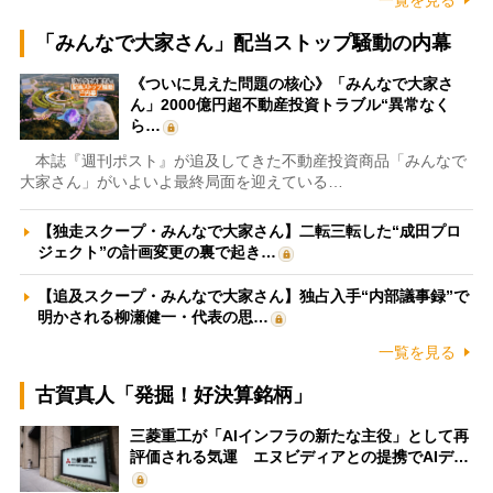
一覧を見る
「みんなで大家さん」配当ストップ騒動の内幕
《ついに見えた問題の核心》「みんなで大家さ
ん」2000億円超不動産投資トラブル“異常なく
ら…
本誌『週刊ポスト』が追及してきた不動産投資商品「みんなで
大家さん」がいよいよ最終局面を迎えている…
【独走スクープ・みんなで大家さん】二転三転した“成田プロ
ジェクト”の計画変更の裏で起き…
【追及スクープ・みんなで大家さん】独占入手“内部議事録”で
明かされる柳瀬健一・代表の思…
一覧を見る
古賀真人「発掘！好決算銘柄」
三菱重工が「AIインフラの新たな主役」として再
評価される気運 エヌビディアとの提携でAIデ…