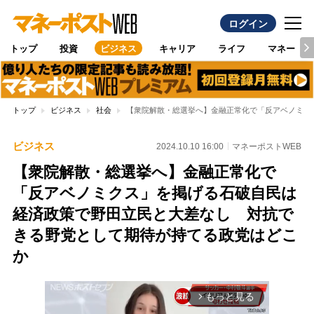
ログイン
トップ
投資
ビジネス
キャリア
ライフ
マネー
トップ
ビジネス
社会
【衆院解散・総選挙へ】金融正常化で「反アベノミク
ビジネス
2024.10.10 16:00
マネーポストWEB
【衆院解散・総選挙へ】金融正常化で
「反アベノミクス」を掲げる石破自民は
経済政策で野田立民と大差なし 対抗で
きる野党として期待が持てる政党はどこ
か
もっと見る
arrow_forward_ios