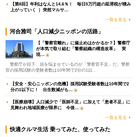
【第8回】年利はなんと14.6％！ 毎日5万円超の延滞税が積み
上がっていく ｜ 突然マルサ…
一覧を見る
河合雅司「人口減少ニッポンの活路」
【「警察官離れ」に歯止めはかかるか？】警察庁
が本気で取り組む「警察組織の構造改革」 実
現…
警察庁が目下、頭を悩ませているのが「警察官不足」だ。警察
官の採用試験の受験者数は10年間で2分の1以…
【安全・安心ニッポンの危機】採用試験受験者数は10年間で2
分の1以下に！ 出生数減がも…
【医療崩壊】人口減少で「医師不足」に加えて「患者不足」に
見舞われ地域医療が限界に 今後…
一覧を見る
快適クルマ生活 乗ってみた、使ってみた