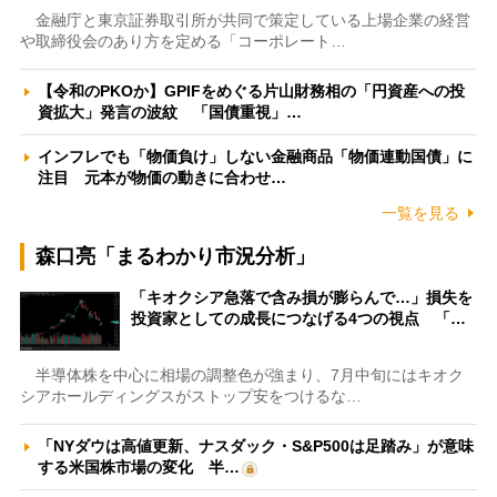
金融庁と東京証券取引所が共同で策定している上場企業の経営
や取締役会のあり方を定める「コーポレート…
【令和のPKOか】GPIFをめぐる片山財務相の「円資産への投
資拡大」発言の波紋 「国債重視」…
インフレでも「物価負け」しない金融商品「物価連動国債」に
注目 元本が物価の動きに合わせ…
一覧を見る
森口亮「まるわかり市況分析」
「キオクシア急落で含み損が膨らんで…」損失を
投資家としての成長につなげる4つの視点 「…
半導体株を中心に相場の調整色が強まり、7月中旬にはキオク
シアホールディングスがストップ安をつけるな…
「NYダウは高値更新、ナスダック・S&P500は足踏み」が意味
する米国株市場の変化 半…