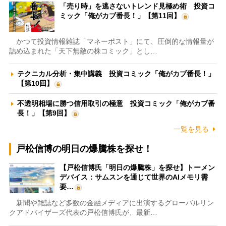
「売り時」を逃さないトレンド見極め術 投資コ
ミック「俺がカブ番長！」【第11回】
かつて投資情報雑誌「マネーポスト」にて、圧倒的な情報量が
詰め込まれた「天下無敵の株コミック」とし…
テクニカル分析・集中講義 投資コミック「俺がカブ番長！」
【第10回】
不透明相場に勝つ信用取引の極意 投資コミック「俺がカブ番
長！」【第9回】
一覧を見る
戸松信博の明日の爆騰株を探せ！
【戸松信博氏「明日の爆騰株」を探せ】トーメン
デバイス：サムスンを通じて世界のAIメモリ需
要…
新聞や雑誌など多数の金融メディアに出演するグローバルリン
クアドバイザーズ代表の戸松信博氏が、最新…