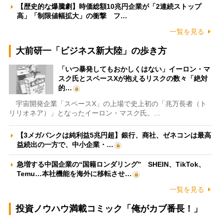
【歴史的な爆騰劇】時価総額10兆円企業が「2連続ストップ
高」「制限値幅拡大」の衝撃 フ…
一覧を見る
大前研一「ビジネス新大陸」の歩き方
「いつ暴発してもおかしくはない」イーロン・マ
スク氏とスペースXが抱えるリスクの数々「絶対
的…
宇宙開発企業「スペースX」の上場で史上初の「兆万長者（ト
リリオネア）」となったイーロン・マスク氏。…
【3メガバンクは純利益5兆円超】銀行、商社、ゼネコンは最高
益続出の一方で、中小企業・…
急増する中国企業の“国籍ロンダリング” SHEIN、TikTok、
Temu…本社機能を海外に移転させ…
一覧を見る
投資ノウハウ満載コミック「俺がカブ番長！」