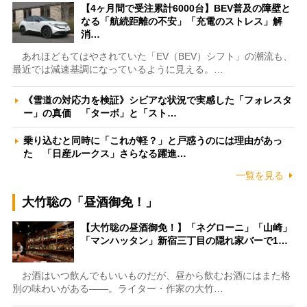
【4ヶ月間で受注累計6000台】BEV普及の障壁と
なる「航続距離の不安」「充電のストレス」解
消…
あれほどもてはやされていた「EV（BEV）シフト」の潮流も、
最近では減速基調になっているように見える。…
《雪道の対応力を検証》シビアな状況で実感した「フォレスタ
ー」の真価 「ターボ」と「スト…
乗り込むと同時に「これが軽？」と戸惑うのには理由があっ
た 「日産ルークス」さらなる躍進…
一覧を見る
大竹聡の「昼酒御免！」
【大竹聡の昼酒御免！】「ネグローニ」「山崎」
「マンハッタン」新宿三丁目の隠れ家バーで1…
お酒はいつ飲んでもいいものだが、昼から飲むお酒にはまた格
別の味わいがある――。ライター・作家の大竹…