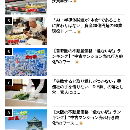
投資家が…
「AI・半導体関連が“本命”であること
5
に変わりはない」資産20億円超の90歳
現役トレー…
【首都圏の不動産価格「危ない駅」ラ
6
ンキング】“中古マンション売れ行き鈍
化”のワー…
「失敗すると取り返しがつかない」葬
7
儀社の手を借りない「DIY葬」の落とし
穴 素人には…
【大阪の不動産価格「危ない駅」ラン
8
キング】“中古マンション売れ行き鈍
化”のワース…