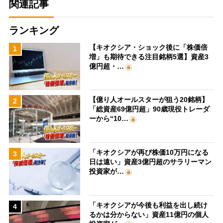
関連記事
ランキング
【キオクシア・ショック後に「株価倍
1
増」も期待できる注目銘柄5選】資産3
億円超・…
【億り人オールスターが狙う20銘柄】
2
「総資産69億円超」90歳現役トレーダ
ーから“10…
「キオクシアが再び株価10万円になる
3
日は遠い」資産3億円超のサラリーマン
投資家が…
「キオクシアが今後も利益を出し続け
4
るかは分からない」資産11億円の個人