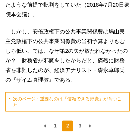
たような前提で批判をしていた（2018年7月20日衆
院本会議）。
しかし、安倍政権下の公共事業関係費は鳩山民
主党政権下の公共事業関係費の当初予算よりもむ
しろ低い。では、なぜ第2の矢が放たれなかったの
か？ 財務省が邪魔をしたからだと、痛烈に財務
省を非難したのが、経済アナリスト・森永卓郎氏
の『ザイム真理教』である。
次のページ：重要なのは「信頼できる野党」が育つこ
と
1
2
3