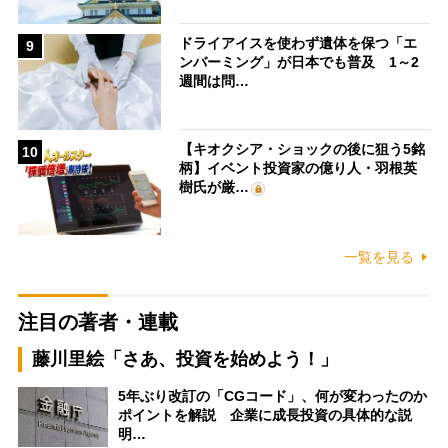
ドライアイスを使わず遺体を保つ「エ
9
ンバーミング」が日本でも普及 1～2
週間は問…
【キオクシア・ショックの後に狙う5銘
10
柄】イベント投資家の億り人・羽根英
樹氏が厳…
一覧を見る
注目の著者・連載
藤川里絵「さあ、投資を始めよう！」
5年ぶり改訂の「CGコード」、何が変わったのか
ポイントを解説 企業に成長投資の具体的な説
明…