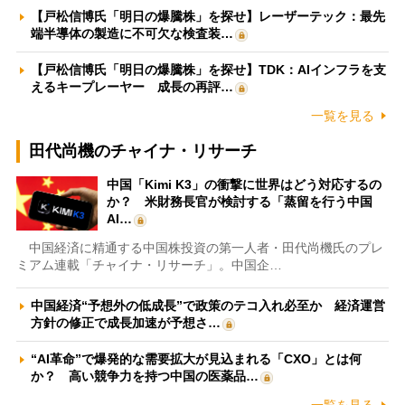
【戸松信博氏「明日の爆騰株」を探せ】レーザーテック：最先
端半導体の製造に不可欠な検査装…
【戸松信博氏「明日の爆騰株」を探せ】TDK：AIインフラを支
えるキープレーヤー 成長の再評…
一覧を見る
田代尚機のチャイナ・リサーチ
中国「Kimi K3」の衝撃に世界はどう対応するの
か？ 米財務長官が検討する「蒸留を行う中国
AI…
中国経済に精通する中国株投資の第一人者・田代尚機氏のプレ
ミアム連載「チャイナ・リサーチ」。中国企…
中国経済“予想外の低成長”で政策のテコ入れ必至か 経済運営
方針の修正で成長加速が予想さ…
“AI革命”で爆発的な需要拡大が見込まれる「CXO」とは何
か？ 高い競争力を持つ中国の医薬品…